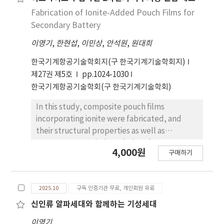
Fabrication of Ionite-Added Pouch Films for
Secondary Battery
이영기
,
한현섭
,
이민상
,
안석원
,
원대희
한국기계항공기술학회지(구 한국기계기술학회지)
제27권 제5호
pp.1024-1030
한국기계항공기술학회(구 한국기계기술학회)
In this study, composite pouch films
incorporating ionite were fabricated, and
their structural properties as well as
temperature variations during charge–
4,000원
구매하기
discharge cycles were evaluated to examine
their applicability as heat-suppression pouch
films for secondary batteries. The films were
2025.10
구독 인증기관 무료, 개인회원 유료
prepared using a film coater (Coretech, CT-
AF300), with variations in ionite content and
신인류 알파세대와 함께하는 기성세대
particle size. In addition, the effects of
이영기