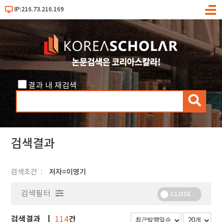
IP:216.73.216.169
메
뉴
결과 내 재검색
검
색
검색결과
검색조건
저자=이영기
검색필터
CLOSE
검색결과
건
114