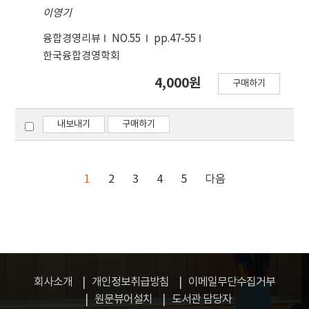
이영기
융합경영리뷰
NO.55
pp.47-55
한국융합경영학회
4,000원
구매하기
내보내기
구매하기
1
2
3
4
5
다음
회사소개
개인정보취급방침
이메일무단수집거부
원문뷰어설치
도서관 담당자