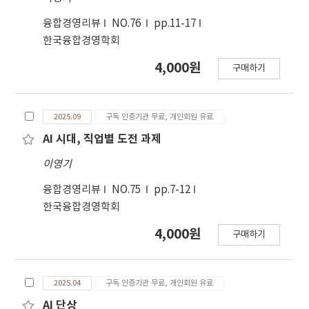
plasma treatment on the surface state of
PET films were investigated to enhance
융합경영리뷰
NO.76
pp.11-17
coating adhesion, with the aim of
한국융합경영학회
determining the optimal fabrication
4,000원
구매하기
conditions. Furthermore, an infrared thermal
imaging camera and a custom-built test
device were employed to measure the
2025.09
구독 인증기관 무료, 개인회원 유료
temperature differences with and without
the pouch films during charge– discharge
AI 시대, 직업별 도전 과제
processes, thereby assessing the potential of
이영기
developing next-generation high-
performance pouch films.
융합경영리뷰
NO.75
pp.7-12
한국융합경영학회
4,000원
구매하기
2025.04
구독 인증기관 무료, 개인회원 유료
AI 단상