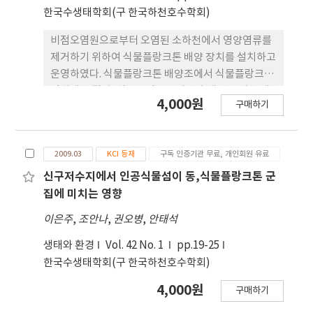
다른 세균 성장의 방해 때문으로 평가되며, 이러한 일
한국수생태학회(구 한국하천호수학회)
반적인 배양 방법의 한계점을 극복하기 위해서는 스
폰지의 서식처와 세균의 검출 방법에 대하여 보다 다
비점오염원으로부터 오염된 소하천에서 영양염류를
양한 심층적인 연구가 이루어져야 할 것으로 생각된
제거하기 위하여 식물플랑크톤 배양 장치를 설치하고
다.
운영하였다. 식물플랑크톤 배양조에서 식물플랑크톤
정치배양 결과, 식물플랑크톤의 연속배양을 위한 배
4,000원
구매하기
양조의 체류시간을 3일로 결정하였으며 TP는 70%,
TN은 44%가 제거됨을 확인하였다. 연속배양 결과
45일 동안 배양조에 유입된 TP의 53.9%, TN의
2009.03
KCI 등재
구독 인증기관 무료, 개인회원 유료
53.1%가 식물플랑크톤에 의한 흡수와 슬러지로 제거
되었다. 식물플랑크톤이 성장하면서 배양조의 pH와
신구저수지에서 인공식물섬이 동,식물플랑크톤 군
용존산소농도는 각각 평균 10.8, 16mg L-1이었다.
집에 미치는 영향
결국 비점오염원에 오염된 하천수의 영양 염류는 식
이은주
,
조안나
,
권오병
,
안태석
물플랑크톤의 사체와 화학반응으로 생성된 침전물로
제거되었다. 비교적 설치가 간단하고 경제성이 높은
생태와 환경
Vol. 42 No. 1
pp.19-25
식물플랑크톤 배양법의 높은 현장적용 가능성을 확인
한국수생태학회(구 한국하천호수학회)
하였다.
4,000원
구매하기