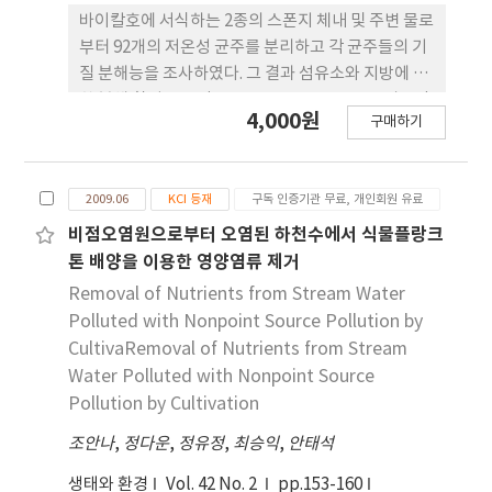
method. Fourth, the most frequent research
바이칼호에 서식하는 2종의 스폰지 체내 및 주변 물로
target was institutions/systems (44%).
부터 92개의 저온성 균주를 분리하고 각 균주들의 기
Additionally, the results of frequency
질 분해능을 조사하였다. 그 결과 섬유소와 지방에 대
analysis of 729 keywords were presented in a
한 분해 활성도를 갖는 균주는 38.0, 34.8%로 비교적
4,000원
word cloud. This study is significant as the
구매하기
적었으나 전분과 단백질 분해 활성도를 갖는 균주는
most current study that attempted
78.3, 57.6%로 높은 비율로 나타났다. 분리한 세균을
bibliographic analysis of technology transfer
염기서열의 유사도에 따라 분류하기 위하여
and commercialization research papers over
2009.06
KCI 등재
구독 인증기관 무료, 개인회원 유료
Genomic Fingerprinting을 실시한 후 31개 균주를
the past 35 years.
선별하여 동정한 결과, Baikalospongia sp.에서 분
비점오염원으로부터 오염된 하천수에서 식물플랑크
리한 13균주는 모두 Pseudomonas속으로 확인된
톤 배양을 이용한 영양염류 제거
반면, Lubomirskia sp.에서 분리한 14균주는
Removal of Nutrients from Stream Water
Pseudomonas ssp., Buttiauxella agrestis,
Polluted with Nonpoint Source Pollution by
Pseudomonas fluorescens, Yersinia ruckeri,
CultivaRemoval of Nutrients from Stream
Bacillus ssp., Paenibacillus ssp., Bacillus
Water Polluted with Nonpoint Source
thuringiensis, Bacillus simplex,
Pollution by Cultivation
Brevibacterium ssp., Acinetobacter lwoffii로
다양하게 동정되었다. 그러나 총 31개 균주 중 18개가
조안나
,
정다운
,
정유정
,
최승익
,
안태석
Pseudomonas속으로 동정된 것은 타감작용에 의한
생태와 환경
Vol. 42 No. 2
pp.153-160