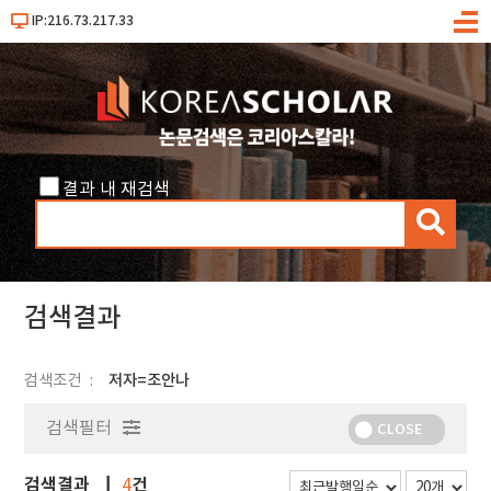
IP:216.73.217.33
메
뉴
결과 내 재검색
검
색
검색결과
검색조건
저자=조안나
검색필터
CLOSE
검색결과
건
4