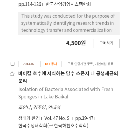
pp.114-126
한국산업경영시스템학회
This study was conducted for the purpose of
systematically identifying research trends in
technology transfer and commercialization
and setting future research directions in
4,500원
구매하기
academia. Over a total of 35 years (1987-
2021), 146 papers related to technology
transfer and commercialization were
2014.02
KCI 등재
구독 인증기관 무료, 개인회원 유료
analyzed for research period, research area,
research methods, and research subjects.
바이칼 호수에 서식하는 담수 스폰지 내 공생세균의
The research results are as follows. First, the
분리
largest number of papers (55) was published
Isolation of Bacteria Associated with Fresh
during the Park Geun-hye administration.
Sponges in Lake Baikal
Second, among major academic journals,
조안나
,
김주영
,
안태석
only the ‘Korea Society for Technology
Innovation’ had a relatively high proportion
생태와 환경
Vol. 47 No. S
pp.39-47
of research. Third, quantitative research
한국수생태학회(구 한국하천호수학회)
(38%) was the most widely applied research