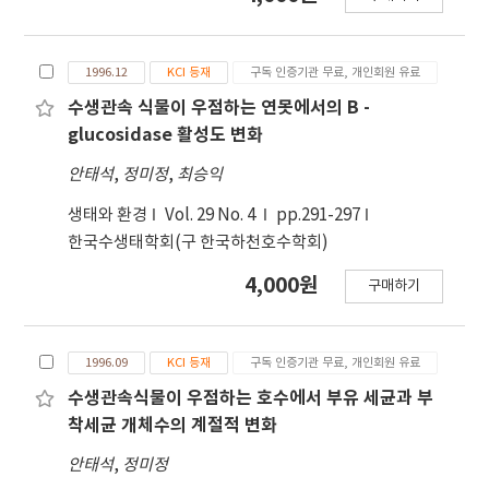
1996.12
KCI 등재
구독 인증기관 무료, 개인회원 유료
수생관속 식물이 우점하는 연못에서의 B -
glucosidase 활성도 변화
안태석
,
정미정
,
최승익
생태와 환경
Vol. 29 No. 4
pp.291-297
한국수생태학회(구 한국하천호수학회)
4,000원
구매하기
1996.09
KCI 등재
구독 인증기관 무료, 개인회원 유료
수생관속식물이 우점하는 호수에서 부유 세균과 부
착세균 개체수의 계절적 변화
안태석
,
정미정