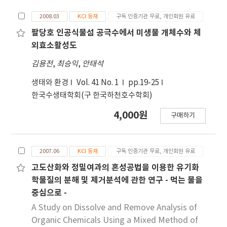
turning to waste through product. Waste
2008.03
KCI 등재
구독 인증기관 무료, 개인회원 유료
water is one of the product from the
valuable resources, so waste water is no
팔당호 인공식물섬 공극수에서 미생물 개체수와 체
more waste and it can be used as valuable
외효소활성도
resources for other process by using natural
김용전
,
최승익
,
안태석
ecosystem. By the conventional wastewater
treatment systems, the “zero discharge”
생태와 환경
Vol. 41 No. 1
pp.19-25
could not be achieved by several factors.
한국수생태학회(구 한국하천호수학회)
Shortage of resources is one of the reasons.
4,000원
구매하기
Secondly, by the environmental engineering,
the pollutants are only transformed from
one medium to another. Thirdly, for
2007.06
KCI 등재
구독 인증기관 무료, 개인회원 유료
eliminating the pollutants, fossil fuel must
be used, which means another pollution.
고도산화와 정밀여과의 혼성공법을 이용한 유기화
Self-designed and solar energy based
학물질의 분해 및 제거분석에 관한 연구 - 먹는 물을
ecotechnology could be an alternative
중심으로 -
method which solve the local, regional and
A Study on Dissolve and Remove Analysis of
global environmental problems properly
Organic Chemicals Using a Mixed Method of
should be found out. Already ecotechnology