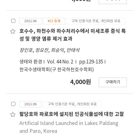
적었으나 전분과 단백질 분해 활성도를 갖는 균주는
78.3, 57.6%로 높은 비율로 나타났다. 분리한 세균을
염기서열의 유사도에 따라 분류하기 위하여
2011.06
KCI 등재
구독 인증기관 무료, 개인회원 유료
Genomic Fingerprinting을 실시한 후 31개 균주를
선별하여 동정한 결과, Baikalospongia sp.에서 분
호수수, 하천수와 하수처리수에서 미세조류 증식 특
리한 13균주는 모두 Pseudomonas속으로 확인된
성 및 영양 염류 제거 효과
반면, Lubomirskia sp.에서 분리한 14균주는
장인호
,
정요찬
,
최승익
,
안태석
Pseudomonas ssp., Buttiauxella agrestis,
Pseudomonas fluorescens, Yersinia ruckeri,
생태와 환경
Vol. 44 No. 2
pp.129-135
Bacillus ssp., Paenibacillus ssp., Bacillus
한국수생태학회(구 한국하천호수학회)
thuringiensis, Bacillus simplex,
4,000원
구매하기
Brevibacterium ssp., Acinetobacter lwoffii로
다양하게 동정되었다. 그러나 총 31개 균주 중 18개가
Pseudomonas속으로 동정된 것은 타감작용에 의한
2011.06
구독 인증기관 무료, 개인회원 유료
다른 세균 성장의 방해 때문으로 평가되며, 이러한 일
반적인 배양 방법의 한계점을 극복하기 위해서는 스
팔당호와 파로호에 설치된 인공식물섬에 대한 고찰
폰지의 서식처와 세균의 검출 방법에 대하여 보다 다
Artificial Island Launched in Lakes Paldang
양한 심층적인 연구가 이루어져야 할 것으로 생각된
and Paro, Korea
다.