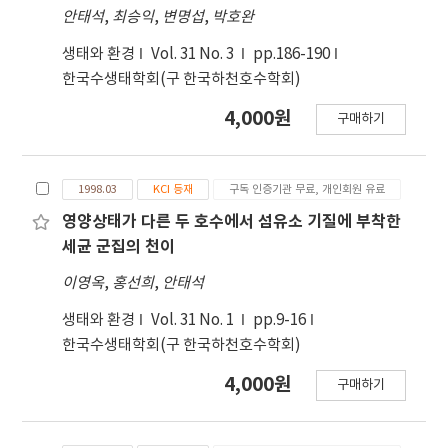
안태석
,
최승익
,
변명섭
,
박호완
생태와 환경
Vol. 31 No. 3
pp.186-190
한국수생태학회(구 한국하천호수학회)
4,000원
구매하기
1998.03
KCI 등재
구독 인증기관 무료, 개인회원 유료
영양상태가 다른 두 호수에서 섬유소 기질에 부착한
세균 군집의 천이
이영옥
,
홍선희
,
안태석
생태와 환경
Vol. 31 No. 1
pp.9-16
한국수생태학회(구 한국하천호수학회)
4,000원
구매하기