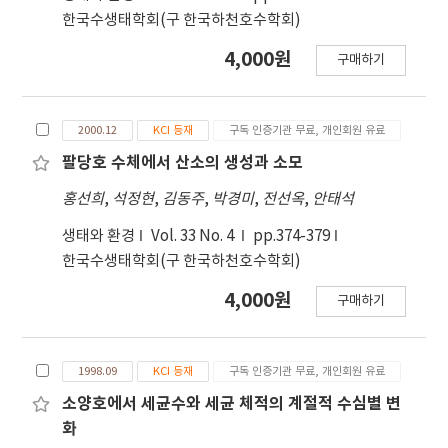
food web and artificial vegetation island are
량 주입하고, pH는 5.5~6.0, 온도는 12~16℃로 일정
한국수생태학회(구 한국하천호수학회)
installed in polluted and ecologically
하게 유지하고, 용존오존량은 5.0 mg/L이상, 반응시
disturbed areas. These methods are not
4,000원
구매하기
간은 30~40분이 최적 조건이었으며 그리고 같은 반
perfectly solving the environmental
응기 내 분리막의 사용은 0.45 μm 공경크기의 M/F
problems, and they are acting as alternative
membrane을 이용하여 대량의 음용수를 얻기 위한
methods for clean up of polluted and
2000.12
KCI 등재
구독 인증기관 무료, 개인회원 유료
결정이었다.
restoration of disturbed ecosystems.
팔당호 수체에서 산소의 생성과 소모
홍선희
,
석정현
,
김동주
,
박경미
,
전선옥
,
안태석
생태와 환경
Vol. 33 No. 4
pp.374-379
한국수생태학회(구 한국하천호수학회)
4,000원
구매하기
1998.09
KCI 등재
구독 인증기관 무료, 개인회원 유료
소양호에서 세균수와 세균 체적의 계절적 수심별 변
화