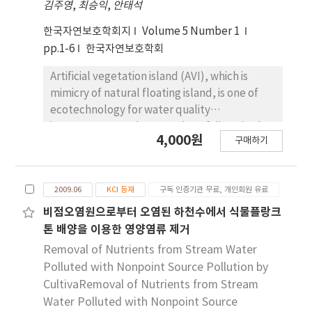
김주영
,
최승익
,
안태석
한국자연보호학회지
Volume 5 Number 1
pp.1-6
한국자연보호학회
Artificial vegetation island (AVI), which is
mimicry of natural floating island, is one of
ecotechnology for water quality
improvement and restoration of disturbed
4,000원
구매하기
aquatic ecosystem, and AVIs were launched
in Lakes Paldang and Paro, Lakes of Korea to
test their effectiveness. In Lake Paldang, an
2009.06
KCI 등재
구독 인증기관 무료, 개인회원 유료
eutrophic lake, AVI could be acting as
nutrients remover, but efficiencies was not
비점오염원으로부터 오염된 하천수에서 식물플랑크
clearly observed, but under the AVI, fish and
톤 배양을 이용한 영양염류 제거
zooplankton were more abundant than bulk
Removal of Nutrients from Stream Water
lake water. In oligotrophic Lake Paro, where
Polluted with Nonpoint Source Pollution by
littoral zone was perfectly destroyed, AVI
CultivaRemoval of Nutrients from Stream
was installed as substitute for littoral zone.
Water Polluted with Nonpoint Source
By microbial activities, Iris and other