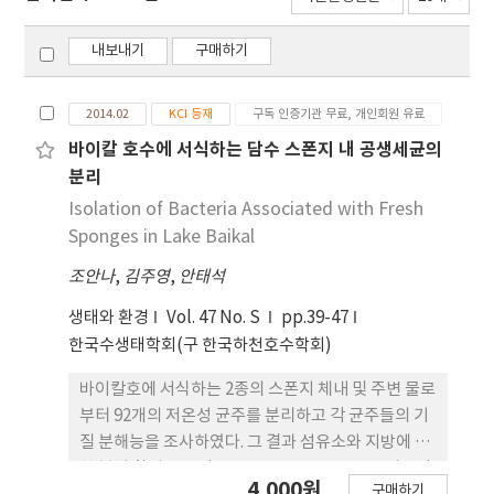
내보내기
구매하기
2014.02
KCI 등재
구독 인증기관 무료, 개인회원 유료
바이칼 호수에 서식하는 담수 스폰지 내 공생세균의
분리
Isolation of Bacteria Associated with Fresh
Sponges in Lake Baikal
조안나
,
김주영
,
안태석
생태와 환경
Vol. 47 No. S
pp.39-47
한국수생태학회(구 한국하천호수학회)
바이칼호에 서식하는 2종의 스폰지 체내 및 주변 물로
부터 92개의 저온성 균주를 분리하고 각 균주들의 기
질 분해능을 조사하였다. 그 결과 섬유소와 지방에 대
한 분해 활성도를 갖는 균주는 38.0, 34.8%로 비교적
4,000원
구매하기