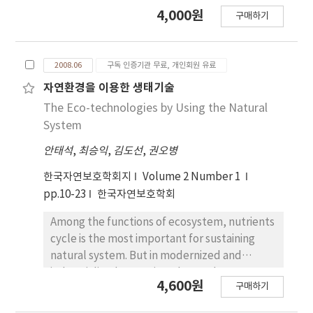
sp., etc. The plankton numbers gradually
4,000원
구매하기
decreased after installation of the AFI. In
contrast with the phytoplankton,
zooplankton individuals increased under the
2008.06
구독 인증기관 무료, 개인회원 유료
AFI, offering the habitats for zooplankton.
Fish fauna were three families and seven
자연환경을 이용한 생태기술
species and 76 individuals were counted the
The Eco-technologies by Using the Natural
AFI. The artificial vegetated island showed
System
the significant effects on the restoration of
안태석
,
최승익
,
김도선
,
권오병
lake ecosystem.
한국자연보호학회지
Volume 2 Number 1
pp.10-23
한국자연보호학회
Among the functions of ecosystem, nutrients
cycle is the most important for sustaining
natural system. But in modernized and
industrialized countries, the product
4,600원
구매하기
consumes the resources and make wastes.
This means that valuable resources are