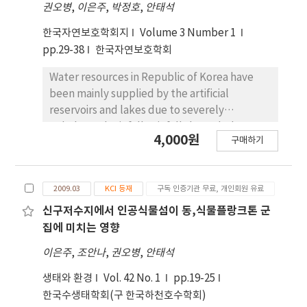
권오병
,
이은주
,
박정호
,
안태석
식물플랑크톤 배양법의 높은 현장적용 가능성을 확인
하였다.
한국자연보호학회지
Volume 3 Number 1
pp.29-38
한국자연보호학회
Water resources in Republic of Korea have
been mainly supplied by the artificial
reservoirs and lakes due to severely
unbalanced rainfall. rainfall through the year.
4,000원
구매하기
The lakes and reservoirs in which littoral
zones have been damaged in a dry season
usually have a big difference between high
2009.03
KCI 등재
구독 인증기관 무료, 개인회원 유료
and low water level. In this study, We
examined the effects of artificial floating
신구저수지에서 인공식물섬이 동,식물플랑크톤 군
island (AFI) in the Lake Baekgoki at Jin-
집에 미치는 영향
Cheon, Chungcheongbuk-do, Korea.
이은주
,
조안나
,
권오병
,
안태석
Phytoplankton is flora as 29 genera and 39
species, and the dominant species were
생태와 환경
Vol. 42 No. 1
pp.19-25
Synedra acus, Lyngbya sp. and Cryptomonas
한국수생태학회(구 한국하천호수학회)