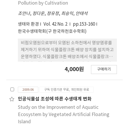
Pollution by Cultivation
macrophytes on AVI were growing well and
fishes were coming. We conclude that AVIs
조안나
,
정다운
,
정유정
,
최승익
,
안태석
could be launched for partial restoration of
생태와 환경
Vol. 42 No. 2
pp.153-160
disturbed ecosystem of oligotrophic and
한국수생태학회(구 한국하천호수학회)
eutrophic lakes.
비점오염원으로부터 오염된 소하천에서 영양염류를
제거하기 위하여 식물플랑크톤 배양 장치를 설치하고
운영하였다. 식물플랑크톤 배양조에서 식물플랑크톤
정치배양 결과, 식물플랑크톤의 연속배양을 위한 배
4,000원
구매하기
양조의 체류시간을 3일로 결정하였으며 TP는 70%,
TN은 44%가 제거됨을 확인하였다. 연속배양 결과
45일 동안 배양조에 유입된 TP의 53.9%, TN의
2009.06
구독 인증기관 무료, 개인회원 유료
53.1%가 식물플랑크톤에 의한 흡수와 슬러지로 제거
되었다. 식물플랑크톤이 성장하면서 배양조의 pH와
인공식물섬 조성에 따른 수생태계 변화
용존산소농도는 각각 평균 10.8, 16mg L-1이었다.
Study on the Improvement of Aquatic
결국 비점오염원에 오염된 하천수의 영양 염류는 식
Ecosystem by Vegetated Artificial Floating
물플랑크톤의 사체와 화학반응으로 생성된 침전물로
Island
제거되었다. 비교적 설치가 간단하고 경제성이 높은