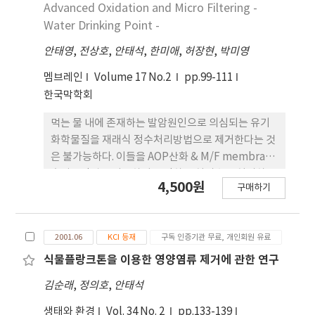
Advanced Oxidation and Micro Filtering -
was defined as “the design of human society
Water Drinking Point -
with it natural environment for the benefit of
both”. By using the functions of ecosystem,
안태영
,
전상호
,
안태석
,
한미애
,
허장현
,
박미영
such as food web, energy flow, nutrients
멤브레인
Volume 17 No.2
pp.99-111
cycles and homeostasis, pollutants can be
한국막학회
eliminated, concentrated and transformed
to nature. The major purpose of mechanical
먹는 물 내에 존재하는 발암원인으로 의심되는 유기
wastewater treatment systems is focused on
화학물질을 재래식 정수처리방법으로 제거한다는 것
the large quantity of domestic wastewater.
은 불가능하다. 이들을 AOP산화 & M/F membrane
But, small quantity of domestic wastewater
혼성공정법을 이용하여 목적하는 처리수로 처리하고
is not concerned by public treatment
4,500원
구매하기
자 지하수를 반응조에 유효용량으로 유입하고 유기화
because economic and technical difficulty.
학물질을 인위적으로 투입 혼합하여 충분히 희석시키
However, for improvement of water quality
고 이것을 효율적으로 처리하기 위해 최적운전조건을
of streams and rivers, the small quantity of
2001.06
KCI 등재
구독 인증기관 무료, 개인회원 유료
도출하였다. 유기 화학물질 중 VOCs는 페놀과 톨루엔
domestic wastewater must be purified. Here,
을 그리고 농약은 파라치온, 다이아지논과 카바닐을
식물플랑크톤을 이용한 영양염류 제거에 관한 연구
some eco-technologies for water quality
대상으로 조사하였다. 실험은 각각 분류별 단일용액
김순래
improvement installed in Korea are
,
정의호
,
안태석
과 혼합용액으로 수행하였으며, 실험결과 충분한 분
introduced. The artificial wetland, artificial
해 및 제거를 위한 운전조건은 H2O2는 150 mL로 정
생태와 환경
Vol. 34 No. 2
pp.133-139