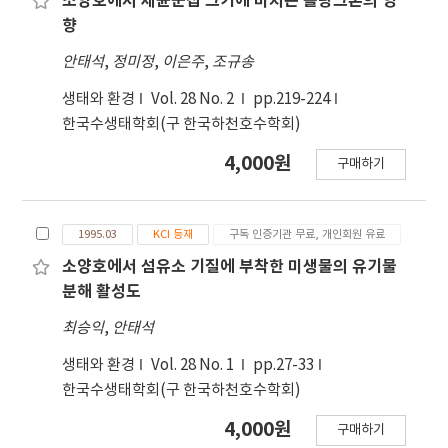
소양호에서 세균군집 크기에 미치는 플랑크톤의 영
향
안태석
,
정미정
,
이은주
,
조규송
생태와 환경
Vol. 28 No. 2
pp.219-224
한국수생태학회(구 한국하천호수학회)
4,000원
구매하기
1995.03
KCI 등재
구독 인증기관 무료, 개인회원 유료
소양호에서 섬유소 기질에 부착한 미생물의 유기물
분해 활성도
최승익
,
안태석
생태와 환경
Vol. 28 No. 1
pp.27-33
한국수생태학회(구 한국하천호수학회)
4,000원
구매하기