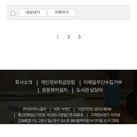
내보내기
구매하기
1
2
3
회사소개
개인정보취급방침
이메일무단수집거부
원문뷰어설치
도서관 담당자
(주)코리아스칼라
대표: 서혜진
사업자번호: 107-87-69034
통신판매업신고번호: 제 2015-고양일산동-0100 호
고객정보관리 : 허지영
[10449]경기도 고양시 일산동구 호수로 340-38(백석동) 비잔티움 1단지 230호
COPYRIGHT © KOREASCHOLAR ALL RIGHTS RESERVED.