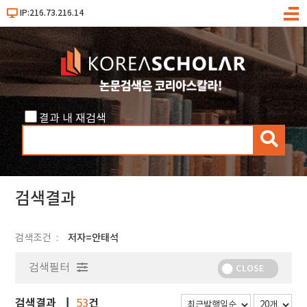
IP:216.73.216.14
메
뉴
결과 내 재검색
검
색
검색결과
검색조건
저자=안태석
검색필터
CLOSE
검색결과
건
53