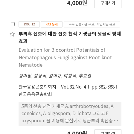
4,000원
4.0mW/㎠의 UV 1시간 노출은 곤충병원성선충, S.
구매하기
는 배추좀나방(Plutella xylostella)과 배추순나방
carpocapsae Pocheon strain의 누에에 대한 병원
(Hellula undalis), 도둑나방(Mamestra
성에 차이를 보이지 않았다.
brassicae), 담배거세미나방(Spodoptera
1993.12
KCI 등재
구독 인증기관 무료, 개인회원 유료
litura), 파밤나방(Spodoptera exigua), 검은은무
늬밤나방(Autographa nigrisigna), 배추흰나비
뿌리혹 선충에 대한 선충 천적 기생균의 생물적 방제
(Artogeia rapae) 등 4과 6속 7종이 확인되었다. 시
효과
설 배추와 양배추에서 주요 나비나방류 해충 발생종
Evaluation for Biocontrol Potentials of
과 피해량 및 발생을 조사한 결과, 배추에서는 4과 6
Nematophagous Fungi against Root-knot
속 7종이 조사되었는데 배추좀나방의 피해가 가장 심
Nematode
하였으며, 배추좀나방 유충의 발생최성기는 6월 하순
정미정
,
장성식
,
김희규
,
박창석
,
추호열
으로 100주당 378마리가 조사되었다. 양배추에서는
3과 4속 5종의 해충이 확인되었는데 배추좀나방이 가
한국응용곤충학회지
Vol. 32 No. 4
pp.382-388
장 많은 피해를 주었으며, 배추좀나방 유충의 발생최
한국응용곤충학회
성기는 6월 하순으로 100주당 756마리가 조사되었
다.
5종의 선충 천적 기새균 A. arthrobotryoudes, A.
conoides, A. oligospora, D. lobata 그리고 F.
oxysporum 을 이용해 온실에서 당근뿌리 혹선충 방
제효과를 시험한 결과, 선충 천적 기생균을 처리했을
4,000원