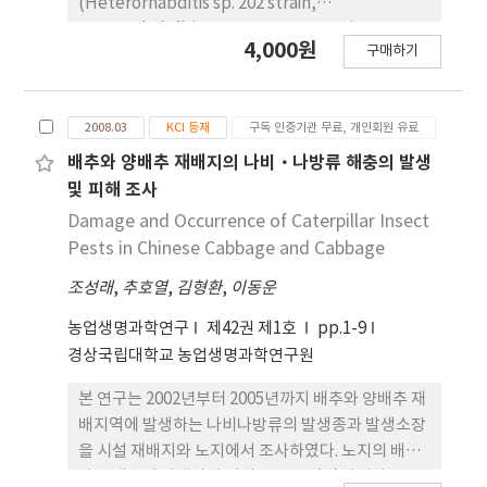
(Heterorhabditis sp. 202 strain,
Heterorhabditis sp. Gyeongsan strain,
4,000원
구매하기
Steinernema sp. 223 strain, S. carpocapsae
Pocheon strain, S. glaseri Dongrae strain, S.
longicaudum Nonsan strain) 의 병원성과 생존에
2008.03
KCI 등재
구독 인증기관 무료, 개인회원 유료
미치는 영향을 알아보기 위하여 수행하였다. 누에에
대한 곤충병원성선충의 병원성을 조사한 결과 누에의
배추와 양배추 재배지의 나비·나방류 해충의 발생
령기나 곤충병원성선충의 계통이나 종에 따라 상이한
및 피해 조사
병원성을 나타내었는데 5령충에 대해서는
Damage and Occurrence of Caterpillar Insect
Steinernematidae선충의 병원성이 높았고, 1령충
Pests in Chinese Cabbage and Cabbage
에 대해서는 Heterorhabditidae선충의 병원성이
조성래
,
추호열
,
김형환
,
이동운
높았다. UV-C는 곤충병원성선충에 유해하여 노출 60
분후에는 모든 선충이 치사되었다. UV-C 조사는 곤충
농업생명과학연구
제42권 제1호
pp.1-9
병원성선충의 병원성에도 영향을 미쳐 노출 10분 후
경상국립대학교 농업생명과학연구원
에도 누에나방 3령충에 대하여 6.7% 이하의 보정사
충율을 나타내었다. 야외 뽕나무밭(UV량: 2.3mW/
본 연구는 2002년부터 2005년까지 배추와 양배추 재
㎠)에서 곤충병원성선충, S. carpocapsae
배지역에 발생하는 나비나방류의 발생종과 발생소장
Pocheon strain을 엽면 살포 4시간 후 채취한 뽕나
을 시설 재배지와 노지에서 조사하였다. 노지의 배추
무 잎을 급상한 누에는 치사되지 않았다. 뽕잎에서
와 양배추에 발생하여 피해를 주고 있던 나비나방류