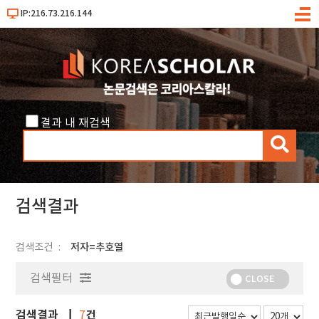
IP:216.73.216.144
메
뉴
결과 내 재검색
검
색
검색결과
검색조건
저자=추호열
검색필터
CLOSE
검색결과
건
7