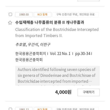
from coffee bean. These species were not
reported before from imported logs and
1983.03
KCI 등재
구독 인증기관 무료, 개인회원 유료
seeds. Scolytidae Platypodidae Scolytus
frontalis Blandford Crossotarsus nitens
수입재해충 나무좀류의 분류 II 개나무좀과
Chapuis Hylurgopsl gabratus Zetterstedt P.
Classification of the Bostrichidae Intercepted
lepidus Chapuis Gnathotricus sulcatus
from Imported Timbers II.
(Leconte) Diapus quinquespinatus Chapuis
추호열
,
우건석
,
이천구
Hypothenemus hampei (Ferrari) Genyocerus
abdominalis Schedi Ips concinuus
한국응용곤충학회지
Vol. 22 No. 1
pp.30-34
(Mannerheim) G. compactus Schedl Poecilips
한국응용곤충학회
subcribrosus (Blandford) G. sexporus
(Schedl) xyleborus agnatus Eggers X.
Authors identified following seven species of
cognatus Blandford X. emarginatus Eichnoff
six genera of Dinoderinae and Bostrichinae of
X. mascarensis Eichhoff X. pseudomajor
Bostrichidae intercepted from imported
Schedl X. pseudopilifer Schedl.
logs. Keys and descriptions are given for the
4,000원
구매하기
seven species. The distribution of each
species is outlined Dinoderinae: Rizopertha
dominica (Fabricius) Dinoderus minutus
1981.12
KCI 등재
구독 인증기관 무료, 개인회원 유료