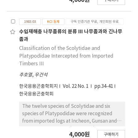
구매하기
때 뿌리혹형성이 감소하였고 또한 고추생육이 증진되
었다. 5가지 천적 진균 모두 4가지 접종원 농도로 처리
했을 때 뿌리혹 형성을 무처리와 비교한 결과 현저히
1983.03
KCI 등재
구독 인증기관 무료, 개인회원 유료
감소되었다. 특히 F. oxysporum 처리구가 뿌리혹 감
소 효과가 매우 높았다. 고추 지상부 생육은 A.
수입재해충 나무좀류의 분류 III 나무좀과와 긴나무
arthrobotryoides, A. conotdes, A. oligospora,
좀과
D. lobata and F. oxysporum 접종원을 고추 정식
Classification of the Scolytidae and
전처리했을 때 크게 증가하였으나 나머지 처리구에서
Platypodidae Intercepted from Imported
는 무처리와 비교해서 현저한 차이는 없었다. 온실 시
Timbers III
험과 실내시험을 통하여 방제 효과가 우수하였던 D.
추호열
,
우건석
lobata와 F. oxysporum을 선발하여 뿌리혹 선충의
밀도가 높은 포장에서 시험한 결과, 두가지 선충 천적
한국응용곤충학회지
Vol. 22 No. 1
pp.34-41
기생균 모두 접종원 농도 1 : 70, 1 : 100 에서 무처리
한국응용곤충학회
에 비해 고추의 뿌리혹수가 현저히 감소하였다. 이때
고추 지상부 생육은 두처리 모두 온실 시험에서 보다
The twelve species of Scolytidae and six
크게 증가하였다.
species of Platypodidae were recognized
from imported logs at Incheon, Gunsan and
Busan ports. One species, Hypothenemus
4,000원
구매하기
hampei (Ferrari) of Scolytidae was identified