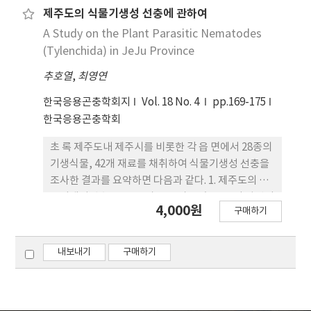
adjunctus D. brevicomis D. frontalis D.
제주도의 식물기생성 선충에 관하여
ponderosae Hylurgops porosus
A Study on the Plant Parasitic Nematodes
Platypodidae Platypodinae Platypus agnatus
(Tylenchida) in JeJu Province
P. biuncus P. curtus P. geminatus P. jansoni P.
추호열
,
최영연
maritimus P. pseudocupulatus
pseudocupulatus P. shoreanus bifurcus P.
한국응용곤충학회지
Vol. 18 No. 4
pp.169-175
solidus Diaporinae Diapus pendleburyi D.
한국응용곤충학회
pusillimus.
초 록 제주도내 제주시를 비롯한 각 읍 면에서 28종의
기생식물, 42개 재료를 채취하여 식물기생성 선충을
조사한 결과를 요약하면 다음과 같다. 1. 제주도의 식
물기생성선충으로는 2아목 10과 16속 22종이 발견되
4,000원
구매하기
었으며 속별분포율을 보던 Meloidogyne가 로 가장
높은 분포율을 나타내었고 다음이
Helicotylenchus로 이었으며 Criconemoides ,
내보내기
구매하기
Tylenchus , Pratylenchus ,
Neolobocriconema , Aphelenchus ,
Aphelenchoides , Hirshmaniella , Heterodera