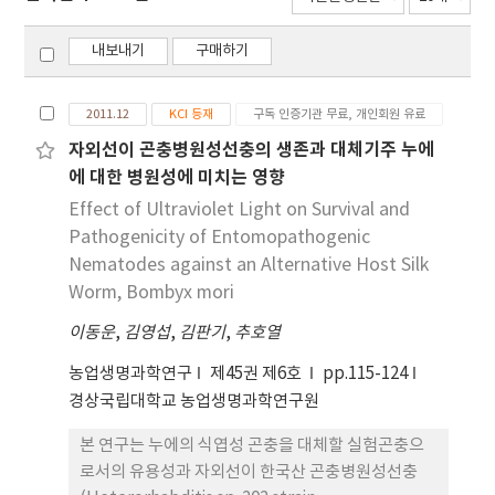
내보내기
구매하기
2011.12
KCI 등재
구독 인증기관 무료, 개인회원 유료
자외선이 곤충병원성선충의 생존과 대체기주 누에
에 대한 병원성에 미치는 영향
Effect of Ultraviolet Light on Survival and
Pathogenicity of Entomopathogenic
Nematodes against an Alternative Host Silk
Worm, Bombyx mori
이동운
,
김영섭
,
김판기
,
추호열
농업생명과학연구
제45권 제6호
pp.115-124
경상국립대학교 농업생명과학연구원
본 연구는 누에의 식엽성 곤충을 대체할 실험곤충으
로서의 유용성과 자외선이 한국산 곤충병원성선충