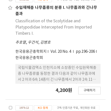
(Fabricius) Bostrichinae: Sinoxylon anale
Lesne S. japonicum Lesne Heterobostrychus
수입재해충 나무좀류의 분류 I. 나무좀과와 긴나무
hamatipennis (Lesne) Xylothrips flavipes
좀과
(Illiger) Xylopsocus castanopterus (Fairmair).
Classification of the Scolytidae and
Platypodidae Intercepted From Imported
Timbers I.
추호열
,
우건석
,
김병호
한국응용곤충학회지
Vol. 20 No. 4
pp.196-206
한국응용곤충학회
국립식물검역소 인천지소에 소장중인 수입원목해충
중 나무좀류를 동정한 결과 다음과 같이 나무좀과에
서 2 아과 6속 14종이 긴 나무좀에서 2아과 2속 11종
이 확인되었다. Scolytidae Ipinae Arixyleborus
4,200원
구매하기
granulifer A. rugosipes Xyleborus
posticepilosus X. similis X. subcostatus Ips pini
I. plastographus I. tridens Trypodendron
1979.12
KCI 등재
구독 인증기관 무료, 개인회원 유료
lineatum Hylesininae Dendroctonus