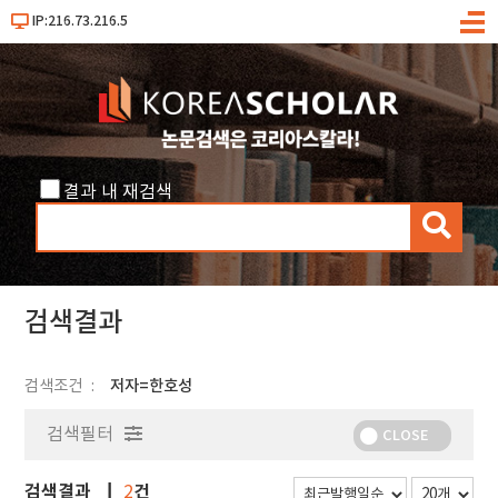
IP:216.73.216.5
메
뉴
결과 내 재검색
검
색
검색결과
검색조건
저자=한호성
검색필터
CLOSE
검색결과
건
2