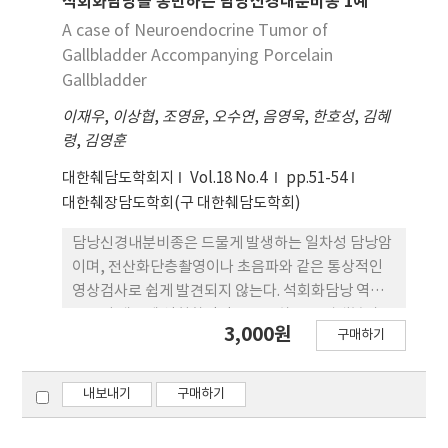
석회화담낭을 동반하는 담낭신경내분비종 1예
A case of Neuroendocrine Tumor of
Gallbladder Accompanying Porcelain
Gallbladder
이재우
,
이상협
,
조영윤
,
오수연
,
음영욱
,
한호성
,
김혜
령
,
김영훈
대한췌담도학회지
Vol.18 No.4
pp.51-54
대한췌장담도학회(구 대한췌담도학회)
담낭신경내분비종은 드물게 발생하는 일차성 담낭암
이며, 전산화단층촬영이나 초음파와 같은 통상적인
영상검사로 쉽게 발견되지 않는다. 석회화담낭 역시
드물기 때문에 석회화담낭을 동반하는 신경내분비종
3,000원
구매하기
은 매우 희귀하다. 명치부위 통증을 주소로 내원한 75
세 여자환자가 전산화단층촬영에서 석회화담낭과 다
엽성 종괴가 발견되어 확대 담낭절제술을 시행하였
내보내기
구매하기
고, 최종 병리소견으로 담낭신경내분비종과 석회화
담낭이 확진되었다. 석회화담낭을 동반하는 담낭신경