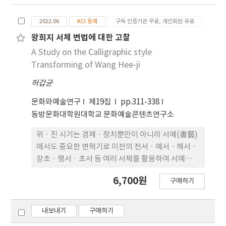
성격을 함축하기도 한다. 본고는 이러한 문화사적 용
례에 따라 ‘육조’를 편의적으로 확장하여 사용하
2022.06
KCI 등재
구독 인증기관 무료, 개인회원 유료
고, 육조 서 예가 자각적 예술로 성립ㆍ승화하는 과정
에서 작동한 정치ㆍ사 회적 조건과 교육ㆍ전승의 체
왕희지 서체 변법에 대한 고찰
계를 함께 고찰하고자 한다. 이 를 위해 『진서』
A Study on the Calligraphic style
·『세설신어』와 논서, 묘지명ㆍ조상기ㆍ사경 자
Transforming of Wang Hee-ji
료를 함께 참조하였다. 육조 서예의 흥성은 특정 개인
허갑균
의 천재성만으로 설명되기 어 렵다. 남도 이후 정치ㆍ
사회 구조의 재편과 문벌 네트워크는 문화 축적의 기
문화와예술연구
제19집
pp.311-338
반을 마련하였고, 현학ㆍ청담의 확산은 인물 품 평과
동방문화대학원대학교 문화예술콘텐츠연구소
풍격 미학을 정교화하여 서예를 교양과 기품의 핵심
지표 로 만들었다. 또한 도교ㆍ불교의 확산은 사경(寫
위ㆍ진 시기는 경제ㆍ정치뿐만이 아니라 서예(書藝)
經)ㆍ석각(石 刻) 등 매체 생산을 확대해 서예문화의
에서도 중요한 변혁기로 이전의 전서ㆍ예서ㆍ해서ㆍ
장을 넓혔다. 아울러 진 적(眞蹟)의 희소성은 모본 제
장초ㆍ행서ㆍ초서 등 여러 서체를 활용하여 서예가들
작과 유통을 촉발하고, 진위 감정 의 필요는 품평 어휘
이 개인적으로 예술 풍격을 꽃피우는 양상을 나타냈
6,700원
구매하기
를 ‘기운ㆍ풍격’에서 ‘필법ㆍ결구ㆍ장법’의 분
다. 진나라 시기의 서예는 당시(唐詩)ㆍ 송사(宋詞)
석 언어로까지 확장시켰다. 서박사(書博士) 설치와
ㆍ원곡(元曲)이 나란히 문단에 이름을 날린 것처럼
궁정 교 육, 여성의 참여, 민간의 용서(傭書)ㆍ사경
후대에도 인정받았는데, 특히 ‘상운(尙韻)’의 서
내보내기
구매하기
집단은 이러한 규범 을 재현ㆍ학습ㆍ확산시키는 제도
예로 대표되는 왕희지 서예는 우아하고 표일한 기운