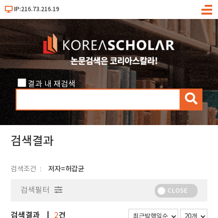
IP:216.73.216.19
메
뉴
결과 내 재검색
검
색
검색결과
검색조건
저자=허갑균
검색필터
CLOSE
검색결과
건
2