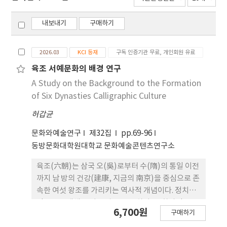
내보내기
구매하기
2026.03
KCI 등재
구독 인증기관 무료, 개인회원 유료
육조 서예문화의 배경 연구
A Study on the Background to the Formation
of Six Dynasties Calligraphic Culture
허갑균
문화와예술연구
제32집
pp.69-96
동방문화대학원대학교 문화예술콘텐츠연구소
육조(六朝)는 삼국 오(吳)로부터 수(隋)의 통일 이전
까지 남 방의 건강(建康, 지금의 南京)을 중심으로 존
속한 여섯 왕조를 가리키는 역사적 개념이다. 정치사
적으로는 대체로 남조 왕조 를 뜻하나, 문화사적으로
6,700원
구매하기
는 위진남북조(魏晉南北朝) 전체를 포 괄하는 시대