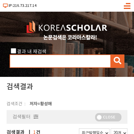
IP:216.73.217.14
메
뉴
결과 내 재검색
검
색
검색결과
검색조건
저자=황성애
검색필터
CLOSE
검색결과
건
1