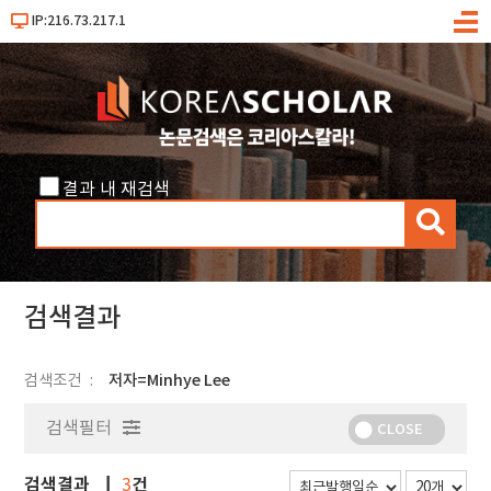
IP:216.73.217.1
메
뉴
결과 내 재검색
검
색
검색결과
검색조건
저자=Minhye Lee
검색필터
CLOSE
검색결과
건
3