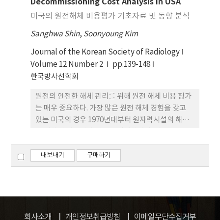
Decommissioning Cost Analysis in USA
미국의 원전해체 비용평가 기초자료 및 동향 분석
Sanghwa Shin
,
Soonyoung Kim
Journal of the Korean Society of Radiology
Volume 12 Number 2
pp.139-148
한국방사선학회
원전의 안전한 해체 관리를 위해 원전 해체 비용 평가
는 매우 중요하다. 가장 많은 원전 해체 경험을 갖고
있는 미국의 경우 1970년대부터 원자력시설의 해체
를 위하여 비용평가 연구를 진행하였다. 미국 NRC는
다양한 로형 및 원자력시설에 대한 해체 기술, 안전성
및 비용에 대한 연구를 수행하였다. 전체 해체 비용에
내보내기
구매하기
서 운영허가종료비용이 가장 큰 비중을 차지하며, 그
다음으로는 사용후핵연료 관리, 부지복원순으로 평
가되었다. 해체비용은 전체비용에 있어 운영허가종료
가 제일 큰 비중을 차지하며 사용후핵연료관리, 부지
복원 순으로 평가되었다. 즉시해체의 경우 지연해체
회사소개
개인정보취급방침
이메일무단수집거부