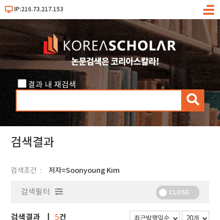
IP:216.73.217.153
메
뉴
결과 내 재검색
검
색
검색결과
검색조건
저자=Soonyoung Kim
검색필터
CLOSE
검색결과
건
5