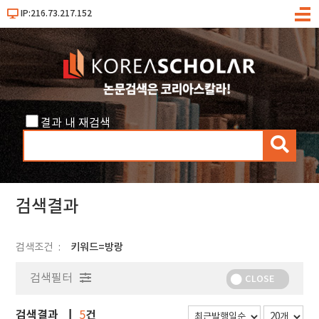
IP:216.73.217.152
메
뉴
결과 내 재검색
검
색
검색결과
검색조건
키워드=방랑
검색필터
CLOSE
검색결과
건
5