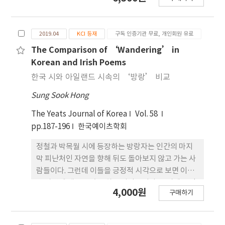
『어쉰의 방랑』은 예이츠 문학 일생에서 중요한 전
환점을 보여준다. 어쉰이라는 고대 켈트족 영웅 이미
지를 완성하기 위해면서 예이츠는 세 가지 켈트적 요
2019.04
KCI 등재
구독 인증기관 무료, 개인회원 유료
소를 도입하고 있다. 첫째로, 고대 아일랜드의 영웅의
일화를 다룸으로써 민족의 단합과 고대 켈트족의 가
The Comparison of ‘Wandering’ in
치 부활을 시도했다. 둘째로, 아일랜드의 자연을 부각
Korean and Irish Poems
시키면서 자연과 민족성 및 종교를 연관시키고 있다.
한국 시와 아일랜드 시속의 ‘방랑’ 비교
셋째로, 고대 아일랜드의 영광을 부활시키는 수단으
Sung Sook Hong
로 음악성을 강조하고 있다. 요약하자면 켈트족 영웅
인 주인공 어쉰에게 시인 자신을 투영시켜 조국 독립
The Yeats Journal of Korea
Vol. 58
을 위한 민족의식을 고취시키려고 한 것이다. 예이츠
pp.187-196
한국예이츠학회
는 사회적으로 중요한 역할을 했던 고대 켈트족 음영
시인(바드)의 전통을 이어받아 용사이자 시인인 어쉰
정철과 박목월 시에 등장하는 방랑자는 인간의 마지
의 묘사와 예를 통해 조국을 재 건설하고 민족적 자존
막 피난처인 자연을 향해 뒤도 돌아보지 않고 가는 사
심을 되살리려고 시도하고 있다.
람들이다. 그런데 이들을 긍정적 시각으로 보면 이들
은 자연에 매우 잘 순응하는 사람들이다. 동시에 부정
4,000원
구매하기
적 측면으로 보면 이들은 자신들의 정체와 방랑하는
이유를 드러내지 않을 뿐 아니라 방랑의 원인인 갈등
이나 억압에 대해 전혀 저항하지 못하는 극단적 도피