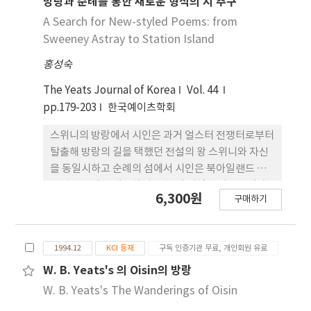
방랑과 순례를 통한 새로운 형식의 시 추구
A Search for New-styled Poems: from
Sweeney Astray to Station Island
홍성숙
The Yeats Journal of Korea
Vol. 44
pp.179-203
한국예이츠학회
스위니의 방랑에서 시인은 과거 얼스터 전쟁터로부터
탈출해 방랑의 길을 택했던 전설의 왕 스위니와 자신
을 동일시하고 순례의 섬에서 시인은 북아일랜드 가
톨릭 공동체를 대변하지 못한 죄 의식을 가톨릭의 순
6,300원
구매하기
례의식에 동참함으로써 치유하고자 한다. 그러나 이
두 작품을 자세히 읽으면 무엇보다 새로운 형식의 시
를 쓰려는 작가의 의도를 발견하게 된다. 스위니의 방
1994.12
KCI 등재
구독 인증기관 무료, 개인회원 유료
랑은 부일레 수이브네(Buile Suibne) 라는 옛 아일
랜드 시를 번역한 번역 시다. 그리고 3부로 구성된 순
W. B. Yeats's 의 Oisin의 방랑
례의 섬 1부에서는 사물을 소재로 한 글쓰기 자체에
W. B. Yeats's The Wanderings of Oisin
대한 시들이 시도되었고 2부에서도 단테 식의 순례 형