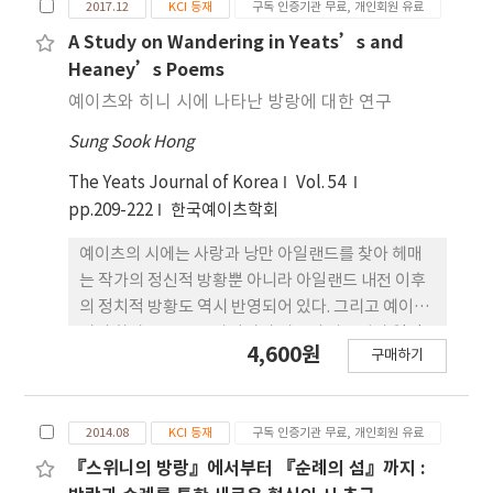
2017.12
KCI 등재
구독 인증기관 무료, 개인회원 유료
자일 수 있다. 그러나 예이츠와 히니 시의 방랑자들은
그들이 누구인지 왜 방랑하고 있는지를 밝히고 저항
A Study on Wandering in Yeats’s and
한다. 예이츠는 앵글로 아이리시 영웅으로의 저항 정
Heaney’s Poems
신을 그의 방랑 시에서 드러냈다. 이것은 자신을 오신,
예이츠와 히니 시에 나타난 방랑에 대한 연구
쿠훌린및 오이디푸스 같은 영웅과 자신을 동일시 한
Sung Sook Hong
데서도 증명될 수 있다. 이와 대조적으로 히니는 󰡔순
례의 섬󰡕이나 󰡔방황하는 스위니󰡕를 통해서 종교의
The Yeats Journal of Korea
Vol. 54
권위에 저항해 나락으로 떨어져 방랑해야만 했던 전
pp.209-222
한국예이츠학회
설의 순례자인 스위니와 자신을 동일시했다. 한편 한
국 시와 아일랜드 시에 등장한 방랑자들은 모두 예술
예이츠의 시에는 사랑과 낭만 아일랜드를 찾아 헤매
혼인 자유를 추구하는 공통점을 갖고 있다.
는 작가의 정신적 방황뿐 아니라 아일랜드 내전 이후
의 정치적 방황도 역시 반영되어 있다. 그리고 예이츠
시의 화자는 앵글로 아이리시 귀족의 자부심과 열정
4,600원
구매하기
을 갖고 어쉰 및 오이디푸스 등의 영웅과 자신을 동일
시한다. 한편 히니는 자신의 시집인 『순례의 섬』,
『스위니의 방랑』 등에서 종교의 권위를 부정해 핍
2014.08
KCI 등재
구독 인증기관 무료, 개인회원 유료
박 받았던 전설의 방랑자 스위니와 자신을 동 일시하
면서 거기에 순례의 이미지를 덧붙인다.
『스위니의 방랑』에서부터 『순례의 섬』까지 :