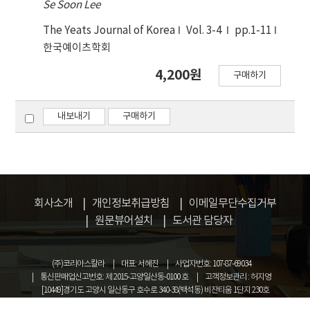
Se Soon Lee
식을 취하는 참회의 새로운 시를 만들고 있음을 알 수
있다. 이어 3부에서도 시인은 자유로운 방랑 시인의
The Yeats Journal of Korea
Vol. 3-4
pp.1-11
모드로 새로운 문체의 시를 시도하고 있다. 결론적으
한국예이츠학회
로 이 두 시집에서 시인은 한편으로는 과거의 정치, 종
4,200원
교유산을 인식하고 또 다른 한편으로 는 그 중압감을
구매하기
벗어난 자유로운 정신으로 새로운 형식의 시를 계속
추구하고 있다.
내보내기
구매하기
회사소개
개인정보취급방침
이메일무단수집거부
원문뷰어설치
도서관 담당자
(주)코리아스칼라
대표: 서혜진
사업자번호: 107-87-69034
통신판매업신고번호: 제 2015-고양일산동-0100 호
고객정보관리 : 허지영
[10449]경기도 고양시 일산동구 호수로 340-38(백석동) 비잔티움 1단지 230호
COPYRIGHT © KOREASCHOLAR ALL RIGHTS RESERVED.