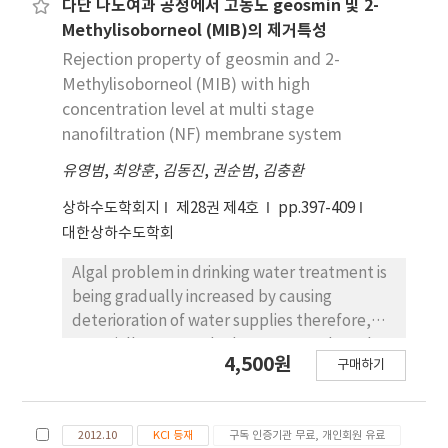
다단 나노여과 공정에서 고농도 geosmin 및 2-
제공하는 연구로서 북한강 수계에서 2-MIB 생산 원
Methylisoborneol (MIB)의 제거특성
인종에 대한 중요한 정보를 제공한다.
Rejection property of geosmin and 2-
Methylisoborneol (MIB) with high
concentration level at multi stage
nanofiltration (NF) membrane system
유영범
,
최양훈
,
김동진
,
권순범
,
김충환
상하수도학회지
제28권 제4호
pp.397-409
대한상하수도학회
Algal problem in drinking water treatment is
being gradually increased by causing
deterioration of water supplies therefore,
especially taste and odor compounds such as
4,500원
구매하기
geosmin and 2-MIB occur mainly aesthetic
problem by its unpleasant effects resulting
in the subsequent onset of complaints from
2012.10
KCI 등재
구독 인증기관 무료, 개인회원 유료
drinking water consumer. Recently, geosmin