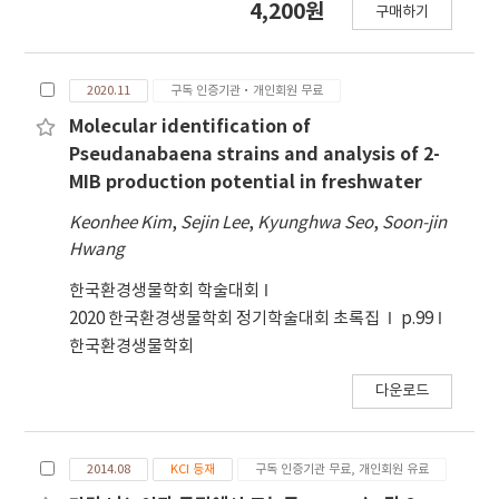
4,200원
cellular 2-MIB contents were similar (26~29
구매하기
양하고, 16S rDNA 염기서열을 이용하여 종 수준의
ng L-1) regardless of treated temperatures,
동정과 2-MIB 합성 유전자 탐색을 통해 이취미 물질
extra-cellular 2-MIB concentration was
발생 잠재성을 분석하였다. 북한강 본류 지역 (삼봉
higher only in high temperature conditions
2020.11
구독 인증기관·개인회원 무료
리, 조암면, 의암호 지역)에서 분리한
(25~30℃), indicating that the extents of 2-
Pseudanabaena strain은 총 11개로서
Molecular identification of
MIB biosynthesis and release by P. redekei
NHUA201911과 NHPD201909 strain을 제외하고
Pseudanabaena strains and analysis of 2-
vary with temperature. The 2-MIB
단일세포의 크기는 서로 유사하였다. 그러나 16S
MIB production potential in freshwater
productivity of P. redekei was much higher in
rDNA 계통분석을 통한 유전자 염기서 열의 유연관계
Keonhee Kim
,
Sejin Lee
,
Kyunghwa Seo
,
Soon-jin
low-temperature conditions (10~15℃) than
를 분석한 결과, 분리된 strain들은 총 5개 종 (P.
Hwang
high temperature conditions (25~30℃). This
cinerea, P. yagii, P. mucicola, P. galeata, P.
study demonstrated that temperature was a
redekei)으 로 분류되었다 (40~55% 유사도). 2-
한국환경생물학회 학술대회
critical factor contributing to 2-MIB
MIB를 합성하는 mibC 유전자는 P. cinerea 07
2020 한국환경생물학회 정기학술대회 초록집
p.99
biosynthesis and its release in cell growth
strain (NHUA202007-07)와 P. yagii
한국환경생물학회
(r=0.605, p<0.01). These results are important
(NHUA202007-08), P. redekei (NHUA201911)
to understand the dynamics of 2-MIB in the
에서만 발견 되었으며, 가스크로마토그래피 분석에
다운로드
field and thereby provide basic information
따라 실질적인 2-MIB 합성은 P. cinerea와 P.
for managing odorous material in drinking
redekei 종에서 확인되었다. 본 연구 결과는 분자생
water resources.
물학적 수준에서 북한강 수역에서 발생하는
2014.08
KCI 등재
구독 인증기관 무료, 개인회원 유료
Pseudanabaena속 남조류의 다양도에 대한 증거를