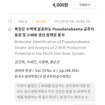
problems in water use. However, their
4,000원
구매하기
physiological responses to environmental
factors in relation with 2-MIB production is
not well explored. This study was conducted
2020.12
KCI 등재
구독 인증기관 무료, 개인회원 유료
to evaluate the effect of temperature on the
growth and 2-MIB production of
북한강 수역에 분포하는 Pseudanabaena 균주의
Pseudanabaena redekei. The experimental
동정 및 2-MIB 생산 잠재성 분석
cyanobacteria strains were separated from
Molecular Identification of Pseudanabaena
the Uiam Reservoir (North Han River) and
Strains and Analysis of 2-MIB Production
cultured in the BG-11 medium. Temperature
Potential in the North Han River System.
was set to 10, 15, 20, 25, and 30℃ for the
김건희
,
이세진
,
서경화
,
황순진
experiment, in the reflection of the seasonal
water temperature variation in situ. For each
생태와 환경
Vol. 53 No. 4
pp.344-354
temperature treatment, cyanobacterial
한국수생태학회(구 한국하천호수학회)
biomass (Chl-a) and 2-MIB concentration
(intra-cellular and extra-cellular fractions)
이취미 물질인 2-MIB를 합성하는 원인종에 대한 정
were measured every 2 days for 18 days. Both
보는 담수생태계에서 이와 관련된 환경 및 경제적 문
maximal growth and total 2-MIB production
제를 해결하는 데 필수적이다. 본 연구는 북한강 수계
of P. redekei appeared at 30℃. While intra-
에서 출현하는 Pseudanabaena strain을 분리·배