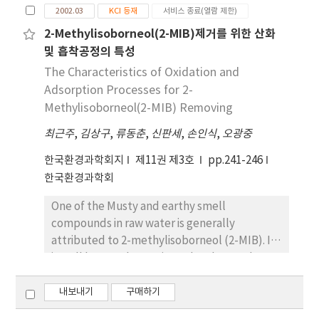
membrane system was evaluated relatively
2002.03
KCI 등재
서비스 종료(열람 제한)
geosmin and 2-Methylisoborneol. These
higher removal rate was observed at the
earthy-musty organics have been shown to
2-Methylisoborneol(2-MIB)제거를 위한 산화
conditions that is lower flux, higher DOC and
be metabolites of actinomycetes and blue
및 흡착공정의 특성
TDS, i.e., 2nd stage NF membrane systems,
green algae. The purpose of this paper is to
The Characteristics of Oxidation and
possibly due to an interaction mechanisms
describe adsorbability in removing these two
Adsorption Processes for 2-
between compounds and cake layer on the
oder causing compounds(geosmin and 2-
Methylisoborneol(2-MIB) Removing
membrane surfaces.
MIB) upon various conditions like pH
최근주
,
김상구
,
류동춘
,
신판세
,
손인식
,
오광중
variation, adding humic acid and different
activated carbon. The conclusion of this
한국환경과학회지
제11권 제3호
pp.241-246
study are as followings. In batch test, carbon
한국환경과학회
dosage is 10mg/100ml for geosmin and
15mg/100ml for 2-MIB. Both were in
One of the Musty and earthy smell
equilibrium state after 60 hours. In model
compounds in raw water is generally
simulation, F-P model described experiment
attributed to 2-methylisoborneol (2-MIB). It
data and modelling data appropriately in
is well known that activated carbon and
geosmin but F-S model not. In case of 2-MIB,
oxidants such as O3, ClO2 are effective ways
models didn't describe relation between
to control 2-MIB. In isotherm equilibrium
내보내기
구매하기
experiment and modelling data well. Two
experiments, 2-MIB in distilled water was