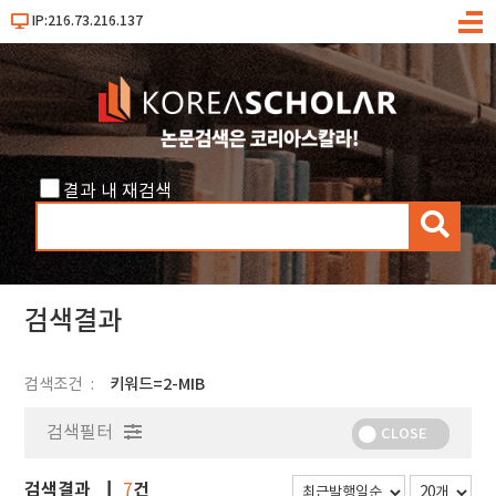
IP:216.73.216.137
메
뉴
결과 내 재검색
검
색
검색결과
검색조건
키워드=2-MIB
검색필터
CLOSE
검색결과
건
7