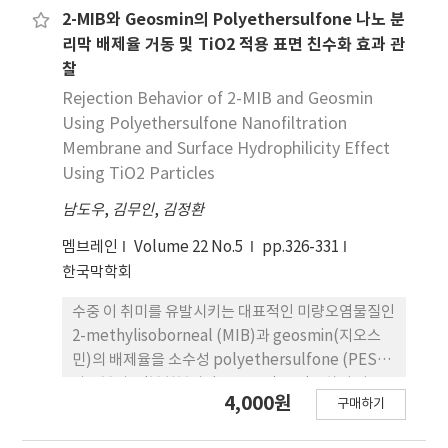
and 2-MIB are detected frequently at
2-MIB와 Geosmin의 Polyethersulfone 나노 분
abnormally high concentration level.
리막 배제율 거동 및 TiO2 적용 표면 친수화 효과 관
However, conventional water treatment
찰
without advanced water treatment
Rejection Behavior of 2-MIB and Geosmin
processes such as adsorption and oxidation
Using Polyethersulfone Nanofiltration
process, cannot remove these two
Membrane and Surface Hydrophilicity Effect
compounds efficiently. Moreover, it is known
Using TiO2 Particles
that the advanced treatment processes i.e.
adsorption and oxidation have also several
남도우
,
김무인
,
김정환
limits to the removal of geosmin and 2-MIB.
멤브레인
Volume 22 No.5
pp.326-331
Therefore, the purpose of this study was not
한국막학회
only to evaluate full scale nanofiltration
membrane system with 300 m3/ day of
수중 이 취미를 유발시키는 대표적인 미량오염물질인
permeate capacity and 90% of recovery on
2-methylisoborneal (MIB)과 geosmin(지오스
the removal of geosmin and 2-MIB in spiked
민)의 배제율을 소수성 polyethersulfone (PES)
natural raw water sources at high feed
나노분리막(분획분자량 : 400 Da)을 적용하여 다양
4,000원
concentration with a range of approximately
구매하기
한 용액조성에서 관찰하였다. 실험결과 적용된 모든
500 to 2,500 ng/L, but also to observe
조건에서 지오스민이 2-MIB보다 다소 높은 배제율을