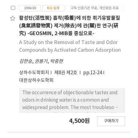
rejection property of the compounds within
나타내었다. 용액의 pH 효과를 관찰한 결과 pH가 증
multi stage NF membrane system. Rejection
1994.03
KCI 등재
구독 인증기관 무료, 개인회원 유료
가할수록 2-MIB와 지오스민 양쪽 모두 배제율이 증
rate of geosmin and 2-MIB by NF membrane
가하는 경향을 나타내었다. 한편, 수중 자연유기물질
활성탄(活性炭) 흡착(吸着)에 의한 취기유발물질
process was 96% that is 4% of passage
의 존재는 두 미량유기물질의 배제율을 크게 증가시
(臭氣誘發物質) 제거(除去)에 관(關)한 연구(硏
regardless of the feed water concentration
켰으며 이와 같은 현상은 높은 pH일수록 더욱 뚜렷하
究) -GEOSMIN, 2-MIB를 중심으로-
which indicates NF membrane system with an
게 나타났다. 소수성 분리막을 친수성 TiO2 입자로 표
A Study on the Removal of Taste and Odor
operational values suggested in this research
면코팅 시킨 후 배제율을 관찰한 결과 분리막의 표면
Compounds by Activated Carbon Adsorption
can be employed in drinking water
을 친수화한 후 소수성인 2-MIB와 지오스민의 배제
treatment plant to control geosmin and 2-
김한승
,
권봉기
,
박중현
율은 증가하는 경향을 나타내었다. 따라서 소수성 상
MIB of high concentration. But, according to
호작용은 미량유기물질 나노여과 배제율의 중요한 기
상하수도학회지
제8권 제2호
pp.12-24
results of regression analysis in this study it is
작 중 하나임을 확인할 수 있었다.
대한상하수도학회
recommended that feed water
concentration of geosmin and 2-MIB would
The occurrence of objectionable tastes and
not exceed 220 and 300 ng/L respectively
odors in drinking water is a common and
which is not to be perceived in drinking tap
widespread problem. The most troublesome
water. Also it suggests that the removal rate
odors are usually those described as muddy
might be depended on an operating
4,500원
구매하기
or earthy-musty. Two organic compounds
conditions such as feed water characteristics
which have been implicated as the cause of
and membrane flux. When each stage of NF
earthy-musty odor problems in water are