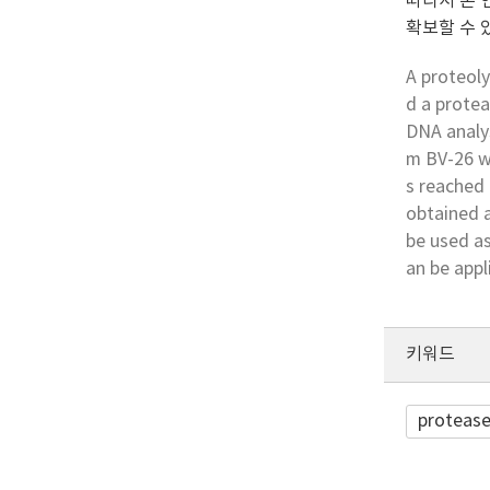
따라서 본 
확보할 수 
A proteoly
d a protea
DNA analys
m BV-26 w
s reached 
obtained a
be used as
an be appl
키워드
proteas