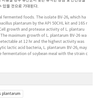
타터로 이용할 경우 유산균이 갖는 유익한 장점 및 안전성을
수 있을 것으로 기대된다.
nal fermented foods. The isolate BV-26, which ha
bacillus plantarum by the API 50CHL kit and 16S r
ll growth and protease activity of L. plantaru
. The maximum growth of L. plantarum BV-26 wa
detectable at 12 hr and the highest activity was
ytic lactic acid bacteria, L. plantarum BV-26, may
he fermentation of soybean meal with the strain c
s plantarum