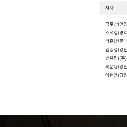
저자
국무창(안양
조석철(경희대
박훈(선문대학
김승섭(강원
변유량((주)
최운용(강원
이현용(강원