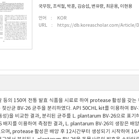
국무창
,
조석철
,
박훈
,
김승섭
,
변유량
,
최운용
,
이현용
언어
KOR
URL
https://db.koreascholar.com/Article/
 등의 150여 전통 발효 식품을 시료로 하여 protease 활성을 갖는 유
젖산균 BV-26 균주을 분리하였다. API 50CHL kit를 이용하여 B
동성)을 비교한 결과, 분리된 균주를 L. plantarum BV-26으로 표기하였
 배지를 이용하여 측정한 결과, L. plantarum BV-26의 생장은
으며, protease 활성은 배양 후 12시간부터 생성되기 시작하여 