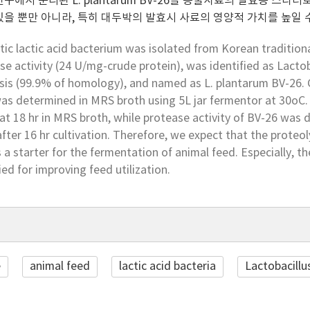
연구에서 분리된 L. plantarum BV-26을 동물사료의 발효용 스
있을 뿐만 아니라, 특히 대두박의 발효시 사료의 영양적 가치를 높일 
tic lactic acid bacterium was isolated from Korean traditio
se activity (24 U/mg-crude protein), was identified as Lacto
is (99.9% of homology), and named as L. plantarum BV-26. Ce
as determined in MRS broth using 5L jar fermentor at 30oC
at 18 hr in MRS broth, while protease activity of BV-26 was 
fter 16 hr cultivation. Therefore, we expect that the proteol
 a starter for the fermentation of animal feed. Especially, t
ied for improving feed utilization.
e
animal feed
lactic acid bacteria
Lactobacillu