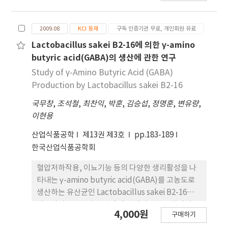
be considered high functional materials.
염기서열(99.9% 상동성)을 비교한 결과, 분리된 균
주를 L. plantarum BV-26으로 표기하였다. L.
2009.08
KCI 등재
구독 인증기관 무료, 개인회원 유료
plantarum BV-26의 생장과 protease 활성 변화를
MRS 배지를 이용하여 측정한 결과, L. plantarum
Lactobacillus sakei B2-16에 의한 γ-amino
BV-26의 생장은 배양 6시간 이후 활발하게 진행되어
butyric acid(GABA)의 생산에 관한 연구
18시간에 최고의 균체 농도를 보였으며, protease
Study of γ-Amino Butyric Acid (GABA)
활성은 배양 후 12시간부터 생성되기 시작하여 16시
Production by Lactobacillus sakei B2-16
간에서 최고의 활성을 나타내는 것으로 확인되었다.
국무창
,
조석철
,
최찬익
,
박훈
,
김승섭
,
정명훈
,
변유량
,
따라서 본 연구에서 분리된 L. plantarum BV-26을
이현용
동물사료의 발효용 스타터로 이용할 경우 유산균이
갖는 유익한 장점 및 안전성을 확보할 수 있을 뿐만 아
산업식품공학
제13권 제3호
pp.183-189
니라, 특히 대두박의 발효시 사료의 영양적 가치를 높
한국산업식품공학회
일 수 있을 것으로 기대된다.
혈압저하작용, 이뇨기능 등의 다양한 생리활성을 나
타내는 γ-amino butyric acid(GABA)를 고농도로
생산하는 유산균인 Lactobacillus sakei B2-16을
이용하여 GABA의 산업적 생산 배지를 연구하였다. L.
4,000원
구매하기
sakei B2-16의 최적 상용 배지는 Lactobacilli MRS