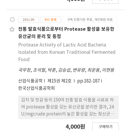
food, Kimchi and optimize the culture
conditions. As a result of fermentation,
Lactobacillus brevis B3-20 among lactic acid
2011.05
KCI 등재
구독 인증기관 무료, 개인회원 유료
bacteria isolated at the pre-experiments was
the best producer of GABA at the tomato
전통 발효식품으로부터 Protease 활성을 보유한
paste medium with 50%(wet-base) levels of
유산균의 분리 및 동정
dionized water. At the result of fermentation
Protease Activity of Lactic Acid Bacteria
on the tomato paste medium with 0.5%(w/w)
Isolated from Korean Traditional Fermented
yeast extract, as a source of nitrogen, 3%
Food
(w/w) MSG(monosodium glutamate) and
국무창
,
조석철
,
박훈
,
김승섭
,
변유량
,
최운용
,
이현용
dionized water(the ratio of tomato paste and
water was 2:8), Lb. brevis B3-20 produced the
산업식품공학
제15권 제2호
pp.182-187
maximum GABA concentration, 143.38 mM.
한국산업식품공학회
GABA-rich tomato paste showed the activity
of free radical scavenging. Because GABA-rich
김치 및 젓갈 등의 150여 전통 발효 식품을 시료로 하
tomato paste have functional ingredients
여 protease 활성을 갖는 유산균을 분리한 결과, 24
such as ascorbic acid, lycopene, carotenoid,
U/mgcrude protein의 높은 활성을 갖는 젖산균
as well as GABA by lactic acid bacteria
BV-26 균주을 분리하였다. API 50CHL kit를 이용하
4,000원
fermentation, GABA-rich tomato paste can
구매하기
여 BV-26 균주의 당 이용성을 분석하고 16S rRNA