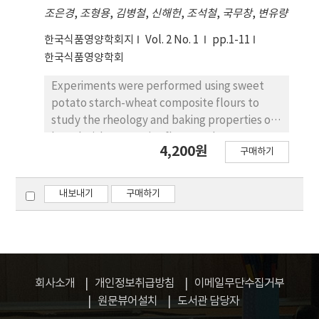
조은경
,
조형용
,
김병철
,
신해헌
,
조석철
,
국무창
,
변유량
한국식품영양학회지
Vol. 2 No. 1
pp.1-11
한국식품영양학회
Experiments were performed using sweet
potato starch-wheat composite flours to
study the rheology and baking properties of
bread with composite flours and to test
4,200원
구매하기
sensory characteristics. Doughs were
prepared from mixtures containing wheat
flour and 10, 20, and 30% of sweet potato
내보내기
구매하기
starch(SPS). Standard methods were used
to evaluate the rheology and characteristics
of wheat composite flour. The results were
as follows : 1. The water absorption,
developing time and stability measured by
회사소개
개인정보취급방침
이메일무단수집거부
farinograph tended to decrease as SPS
원문뷰어설치
도서관 담당자
contents increased. 2. As the contents of SPS