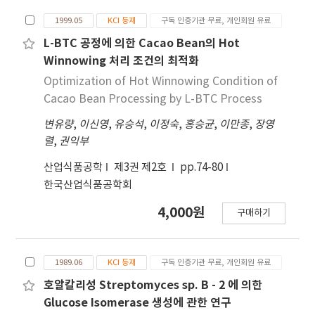
1999.05
KCI 등재
구독 인증기관 무료, 개인회원 유료
L-BTC 공정에 의한 Cacao Bean의 Hot
Winnowing 처리 조건의 최적화
Optimization of Hot Winnowing Condition of
Cacao Bean Processing by L-BTC Process
변유량
,
이신영
,
유승석
,
이정숙
,
홍승균
,
이만종
,
장영
렬
,
권익부
산업식품공학
제3권 제2호
pp.74-80
한국산업식품공학회
4,000원
구매하기
1989.06
KCI 등재
구독 인증기관 무료, 개인회원 유료
호알칼리성 Streptomyces sp. B - 2 에 의한
Glucose Isomerase 생성에 관한 연구