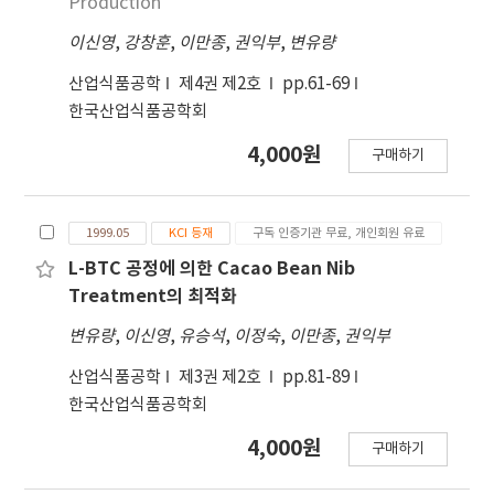
Production
이신영
,
강창훈
,
이만종
,
권익부
,
변유량
산업식품공학
제4권 제2호
pp.61-69
한국산업식품공학회
4,000원
구매하기
1999.05
KCI 등재
구독 인증기관 무료, 개인회원 유료
L-BTC 공정에 의한 Cacao Bean Nib
Treatment의 최적화
변유량
,
이신영
,
유승석
,
이정숙
,
이만종
,
권익부
산업식품공학
제3권 제2호
pp.81-89
한국산업식품공학회
4,000원
구매하기