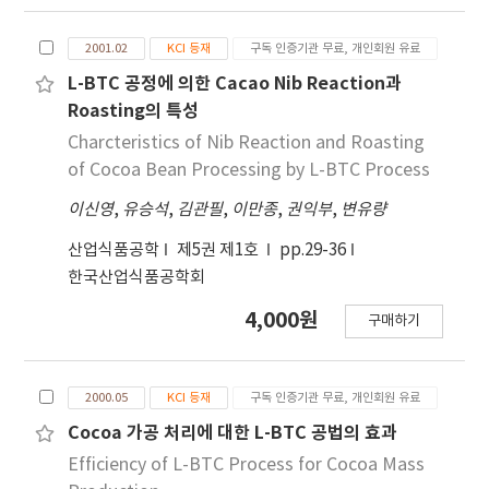
배지였으며, Lactobacilli MRS 배지에 1% mono
sodium glutamate(MSG)를 첨가하고, L. sakei
2001.02
KCI 등재
구독 인증기관 무료, 개인회원 유료
B2-16을 배양했을 때 MSG의 99.3% 는 GABA로 전
환되었다. MRS 배지를 기본으로 최적 배지조성을 검
L-BTC 공정에 의한 Cacao Nib Reaction과
토한 결과, 탄소원으로 4% sucrose와 질소원으로
Roasting의 특성
1% yeast extract를 첨가하였을 때 균체 증식과
Charcteristics of Nib Reaction and Roasting
GABA 생산량이 가장 우수하였다. 산업적 배지를 확
of Cocoa Bean Processing by L-BTC Process
립하기 위하여 미배아를 온수 추출하여 얻은 추출액
이신영
,
유승석
,
김관필
,
이만종
,
권익부
,
변유량
배지에 L. sakei B2-16을 배양한 결과, 7%의 MSG를
100% GABA로 전환시켰으며, 미배아 추출액을 이용
산업식품공학
제5권 제1호
pp.29-36
한 배지는 산업적 생산용 배지로의 응용이 기대된다.
한국산업식품공학회
4,000원
구매하기
2000.05
KCI 등재
구독 인증기관 무료, 개인회원 유료
Cocoa 가공 처리에 대한 L-BTC 공법의 효과
Efficiency of L-BTC Process for Cocoa Mass