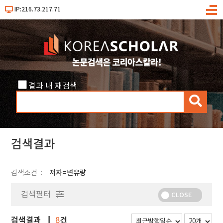
IP:216.73.217.71
메
뉴
결과 내 재검색
검
색
검색결과
검색조건
저자=변유량
검색필터
CLOSE
검색결과
건
8