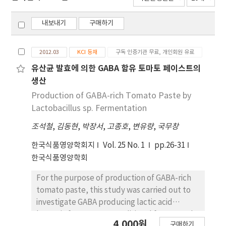
내보내기
구매하기
2012.03
KCI 등재
구독 인증기관 무료, 개인회원 유료
유산균 발효에 의한 GABA 함유 토마토 페이스트의
생산
Production of GABA-rich Tomato Paste by
Lactobacillus sp. Fermentation
조석철
,
김동현
,
박장서
,
고종호
,
변유량
,
국무창
한국식품영양학회지
Vol. 25 No. 1
pp.26-31
한국식품영양학회
For the purpose of production of GABA-rich
tomato paste, this study was carried out to
investigate GABA producing lactic acid
bacteria from Korean traditional fermented
4,000원
구매하기