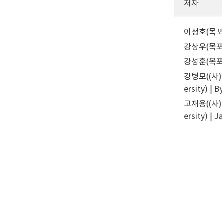
저자
이정호(목포해양
강상우(목포해양
강성훈(목포해양
강병모((사)한
ersity) |
고재용((사)한
ersity) | 