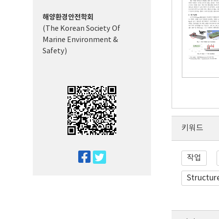
해양환경안전학회
(The Korean Society Of
Marine Environment &
Safety)
키워드
twitter
작업
facebook
Structur