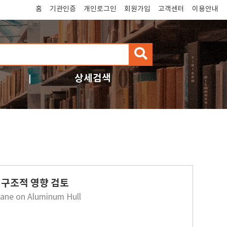
홈
기관인증
개인로그인
회원가입
고객센터
이용안내
검
색
상세검색
 구조적 영향 검토
crane on Aluminum Hull