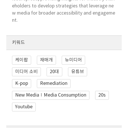
eholders to develop strategies that leverage ne
w media for broader accessibility and engageme
nt.
키워드
케이팝
재매개
뉴미디어
미디어 소비
20대
유튜브
K-pop
Remediation
New Media∣Media Consumption
20s
Youtube