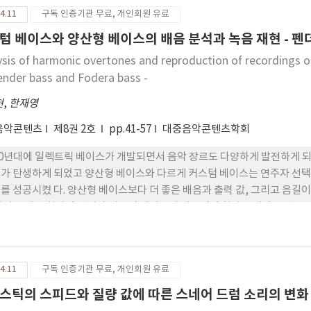
 맞는 다른 리듬의 구조를 표현하여 변칙리듬을 완성 하고 있다는 결과를 
4.11
구독 인증기관 무료, 개인회원 유료
텀 베이스와 양산형 베이스의 배음 분석과 녹음 재현 - 펜
ysis of harmonic overtones and reproduction of recordings
ender bass and Fodera bass -
현
,
한재영
음악콘텐츠
제8권 2호
pp.41-57
대중음악콘텐츠학회
30년대에 일렉트릭 베이스가 개발되면서 음악 장르도 다양하게 발전하게 되었
가 탄생하게 되었고 양산형 베이스와 다르게 커스텀 베이스는 연주자 선택
를 성공시켰 다. 양산형 베이스보다 더 좋은 배음과 출력 값, 그리고 음길이
베이스 대표 회사인 펜더와 커스텀 베이스의 대표적인 회사 포데라 브랜 드
형 베이스 음색을 커스텀 베이스 음색으로 전환되는 과정을 연구하고 어느
데 있다. 연구 방법으로는 선정한 두 악기를 로직으로 녹음한 후, 배음을 
를 적용하는 방식으로 연구를 진행하였다. 그 결 과, 전체를 하나의 이퀄
4.11
구독 인증기관 무료, 개인회원 유료
 픽업 방식 의 이큐를 설정하는 것이 더 섬세하고 정확한 소리를 만들 수 
 커스텀 베이스가 배음 차이가 적고 일정하기 때문에 음역대별로 더 고급
스틱의 스피드와 질량 값에 따른 스네어 드럼 소리의 변화