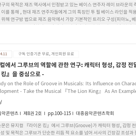
연구의 목적은 재즈 역사에서 인정받고 있는 베이스 연주자 레이 브라운의 
 이를 통해 , 현대 재즈 연주자들에게 그의 특징인 투 필 베이스 라인을 적
 위해 연구방 법으로 재즈 음악에서 가장 기본적인 트리오 구성(피아노, 베
 연주곡 6곡을 선정하여 투 필 베이스 라인의 리듬과 하모니를 심층 분석 
예제를 만들었다. 본 연구에서 레이 브라운의 선율적 특징과 화성적 특징,
 선율적 특징은 콜 앤 리스폰스 주법을 사용하였고, 화성적 특징은 가이드 
. 리듬적 특징으로는 투 필 베이스 라인에서 2분음표로 만 연주하는 것이 
4.11
구독 인증기관 무료, 개인회원 유료
리듬에 안정감을 더한다는 결과를 도출해 내었다. 이러한 레이 브라운의 고찰
제시해 다른 재즈 베이스 연주자들에게 도움이 됐으면 하고, 솔로 라인이 나
컬에서 그루브의 역할에 관한 연구: 캐릭터 형성, 감정 전
수 있기를 기대하는 바이다.
 킹』을 중심으로 -
udy on the Role of Groove in Musicals: Its Influence on Char
lopment - Take the Musical 『The Lion King』 As An Example
심
음악콘텐츠
제8권 2호
pp.100-115
대중음악콘텐츠학회
논문은 뮤지컬 『라이온 킹』에서 그루브(Groove)가 캐릭터 형성, 감정 
성 및 목적은 그루브가 단순한 리듬 적 요소를 넘어 서사의 긴장감 조성과