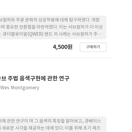
서브컬처와 주류 문화의 상호작용에 대해 탐구하였다. 개정
며 중요한 전환점을 마련하였다. 이는 서브컬처가 더 이상
. 큐더블유이알(QWER) 밴드 의 사례는 서브컬처가 주류
타낸다. 이 밴드는 인터넷 방송을 통해 자연스럽게 팬덤과
4,500원
구매하기
하며 대중적 인정을 받았다. 본 연구는 서브컬 처의 주류화
상호보 완적인 관계를 형성하면서 문화적 경계를 재구성하는
통해 주류 문화와 교차하며 현대 대중문화의 경계를 확장
지평을 여는 데 기여할 수 있음을 시사하며, 디지털 환경에
옥타브 주법 음색구현에 관한 연구
ist Wes Montgomery
가에 관한 연구이 며 그 음색의 특징을 알아보고, 큐베이스
새로운 시각을 제공하는 데에 있다. 이를 위해 초기 재즈