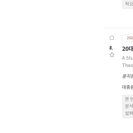
적으로
으로
적 
구 
하는
202
하였
8.
20
A St
Theo
윤지
대중
본 
분석
살펴
것으
으며