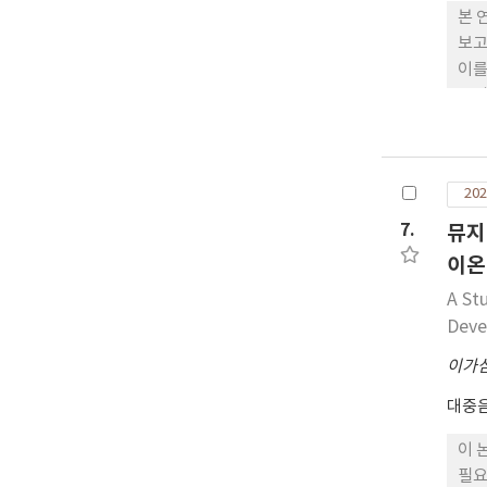
본 
보고
이를
운의
의 
고,
였다
202
여 
을 
7.
뮤지
될 
이온
A St
Deve
이가
대중
이 
필요