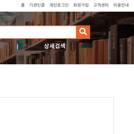
홈
기관인증
개인로그인
회원가입
고객센터
이용안내
검
색
상세검색