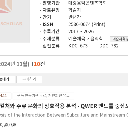
발행기관
대중음악콘텐츠학회
자료유형
학술지
간기
반년간
ISSN
2586-0674 (Print)
수록기간
2017 ~ 2026
주제분류
예술체육 > 음악학
예술체육 
십진분류
KDC 673
DDC 782
2024년 11월)
10
건
보내기
구매하기
4.11
구독 인증기관 무료, 개인회원 유료
컬처와 주류 문화의 상호작용 분석 - QWER 밴드를 중심으
ysis of the Interaction Between Subculture and Mainstream
주
,
윤지원