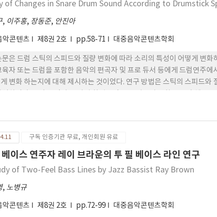
y of Changes in Snare Drum Sound According to Drumstick 
구
,
이주홍
,
장동준
,
안진아
음악콘텐츠
제8권 2호
pp.58-71
대중음악콘텐츠학회
논문은 드럼 스틱의 스피드와 질량 변화에 따라 소리의 특성이 어떻게 변화
교육자 또는 드럼을 포함한 음악의 편곡자 및 프로 듀서 등에게 드럼연주에서
게 변화 하는지에 대해 제시하는 것이었다. 연구 방법은 스틱의 스피드와 
분석하였다. 드럼 스틱의 두 가지 환경요인 중 스피드의 변화는 드럼 헤드로
를 통해 다양한 스피드 값을 대입하였고 질량의 변화는 드럼 스틱의 그립 위
값을 적용시켰다. 연구 결과 드럼 스틱의 스피드와 질량 변화에 따른 주파수 
 배음 주파수는 약간의 차이를 보여 다소 소리의 톤 변화는 미미한 수준에서
4.11
구독 인증기관 무료, 개인회원 유료
 증가할수 록 비례하여 증가하는 유의미한 결과가 도출되었다.
 베이스 연주자 레이 브라운의 투 필 베이스 라인 연구
udy of Two-Feel Bass Lines by Jazz Bassist Ray Brown
영
,
노병규
음악콘텐츠
제8권 2호
pp.72-99
대중음악콘텐츠학회