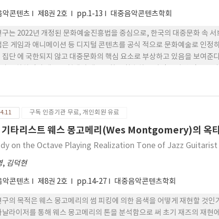
음악콘텐츠
제8권 2호
pp.1-13
대중음악콘텐츠학회
연구는 2022년 개정된 문화예술진흥법을 중심으로, 한국의 대중문화 속 
법은 게임과 애니메이션 등 디지털 콘텐츠를 공식 적으로 문화예술로 인정하
 집단 에 국한되지 않고 대중문화의 핵심 요소로 부상하고 있음을 보여준다
와 교차하면서 새로운 형태의 대중문화를 창출하는 과정을 상징 적으로 나
상호작용을 기반으로 성 장하여, 주류 문화에 흡수되지 않고 독창성을 유지
과 그로 인한 사회적, 문화적 영향을 고찰하였으며, 서브컬처가 주류와 
을 분석하였다. 결론적으로, 서브컬처 는 디지털 플랫폼과 팬덤의 참여를 
4.11
구독 인증기관 무료, 개인회원 유료
 있다. 연구는 서브컬처와 주류 문화 간의 상호작용이 대중문화의 새로운 
 창의적 가능성을 강조한다.
 기타리스트 웨스 몽고메리(Wes Montgomery)의 
udy on the Octave Playing Realization Tone of Jazz Guitar
영
,
김덕현
음악콘텐츠
제8권 2호
pp.14-27
대중음악콘텐츠학회
연구의 목적은 웨스 몽고메리의 썸 피킹에 의한 음색을 어떻게 재현할 것인
아날라이저를 통해 웨스 몽고메리의 톤을 분석함으로 써 초기 재즈의 재현에 