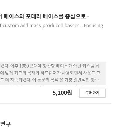
도출하였다.
더 베이스와 포데라 베이스를 중심으로 -
 of custom and mass-produced basses - Focusing
다. 이후 1980 년대에 양산형 베이스가 아닌 커스텀 베
에 맞게 최고의 목재와 하드웨어가 사용되면서 사운드 고
도 더 지속되었다. 이 논문의 목적 은 가장 일반적인 양산
를 선별하여 배음을 분석하고 프로 큐 이퀄라이저를 통해
5,100원
구매하기
 악기에도 고가의 커스텀 베이스의 소리를 재현하고자 하
분석하고 그 차이 점을 통해 프로큐에서 각 프렛의 음정마다
라이저로 설정하는 것보다 84개의 프렛마다 배음 분석한 액
있었고, 저음역대와 중음역대, 고음 역대에서 양산형 베이스
화된 소리가 구현되었다는 결과를 도출해 내었다.
 연구