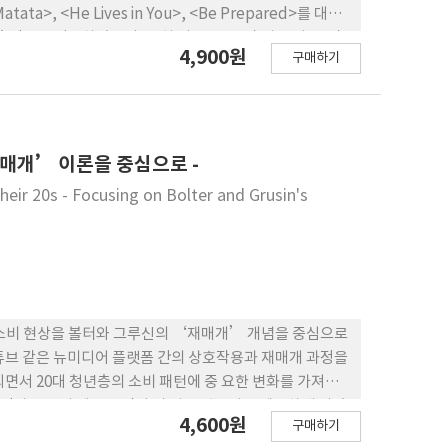
ta>, <He Lives in You>, <Be Prepared>를 대상
적으로 탐구하였으며, 특히 리듬 구조, 악 기 구성, 음악
4,900원
구매하기
에 어떠한 영향을 미치는지를 실증적으로 검토하였다. 연
 전환점에서 극적 긴장감을 조성하 는 중요한 역할을 수행
 강조하며, 뮤지컬 창작과 분석 과정에 기초 자료를 제공
재매개’ 이론을 중심으로 -
eir 20s - Focusing on Bolter and Grusin's
팝 소비 현상을 볼터와 그루신의 ‘재매개’ 개념을 중심으로
유튜브 같은 뉴미디어 플랫폼 간의 상호작용과 재매개 과정을
면서 20대 청년층의 소비 패턴에 중 요한 변화를 가져온
간과 장소의 제약을 넘어 더 넓은 접근성을 제공하게 되었
4,600원
구매하기
이팝 콘텐츠 소비를 발전시켰다. 더불어 피지컬 음반에서