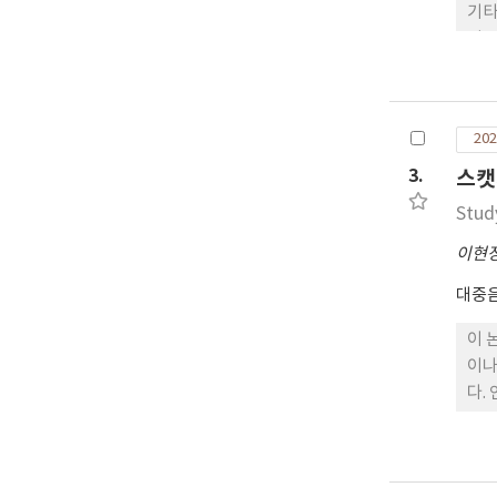
기타
서를
튜디
임을
까운
202
재즈
도 
3.
스캣
Stud
이현
대중
이 
이나
다.
을 
첫 
점은