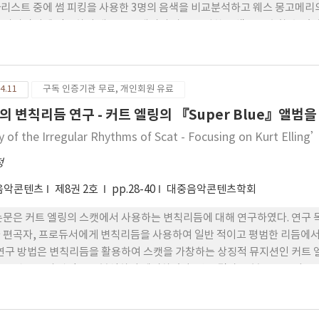
리스트 중에 썸 피킹을 사용한 3명의 음색을 비교분석하고 웨스 몽고메리의
 가상악기에 적용하여 웨스 몽고메리의 가장 근접한 음색을 도출할 수 있었다
오 이큐를 사용하여야 웨스 몽고메리 썸 피킹 음색에 가장 근접한 음색을 
 적용하여 그의 아날라이저 분석 그래프의 모양에 더 근접할 수 있었다. 
 음을 구현할 수 있었다. 본 연구자는 초기 재 즈 기타리스트이자 그의 독
4.11
구독 인증기관 무료, 개인회원 유료
 기타 리스트들에게 좋은 영향을 줄 수 있을 것이라고 생각하였다. 향후, 
기여 할 수 있는 양분이 되길 기대한다.
의 변칙리듬 연구 - 커트 엘링의 『Super Blue』앨범을
y of the Irregular Rhythms of Scat - Focusing on Kurt Elli
정
음악콘텐츠
제8권 2호
pp.28-40
대중음악콘텐츠학회
논문은 커트 엘링의 스캣에서 사용하는 변칙리듬에 대해 연구하였다. 연구 
 편곡자, 프로듀서에게 변칙리듬을 사용하여 일반 적이고 평범한 리듬에서
 연구 방법은 변칙리듬을 활용하여 스캣을 가창하는 상징적 뮤지션인 커트 엘링
그루핑 구조의 관점으로 분석하여 제시하였다. 연구 결과 16분음표로 이루
번째 음과 세 번째 음의 간격을 조절 하여 그루브를 표현하는 방법을 사용
 4분의 4박자에서 4분음표와 8분음표가 융합된 한박 반 길이의 그루핑 구조