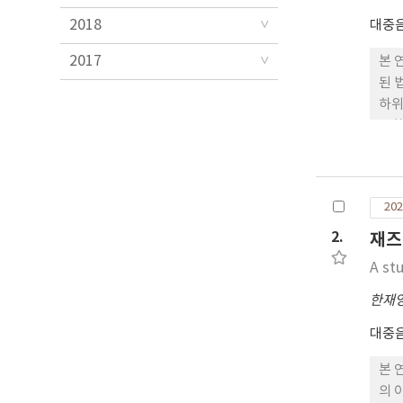
2018
대중
2017
본 
된 
하위
문화
의 
과정
방식
202
하고
서의
2.
재즈
A st
한재
대중
본 
의 