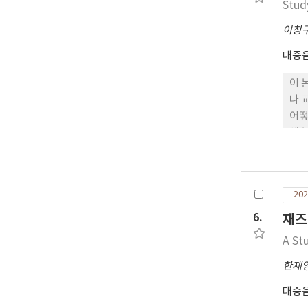
Stud
이창
대중
이 
나 
어떻
해 
변화
량 
으며
202
량이
6.
재즈
A St
한재
대중