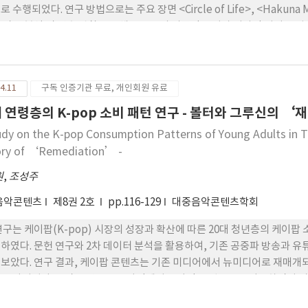
 수행되었다. 연구 방법으로는 주요 장면 <Circle of Life>, <Hakuna Mata
 악보 분석 및 연출 관찰을 통해 그루브의 리듬적 특성과 서사적 기여를 심층
동선 등을 분석하여 각 장면에서 그루브가 어떻게 구현되고, 캐릭터와 서사
결과는 그루브가 캐릭 터의 내면적 변화와 감정을 구체화하며, 주요 서사의
 것으로 나타났다. 이 논문은 뮤지컬에서 그루브의 학문적· 실용적 의의를
4.11
구독 인증기관 무료, 개인회원 유료
다.
대 연령층의 K-pop 소비 패턴 연구 - 볼터와 그루신의 ‘
udy on the K-pop Consumption Patterns of Young Adults in Th
ry of ‘Remediation’ -
원
,
조성주
음악콘텐츠
제8권 2호
pp.116-129
대중음악콘텐츠학회
연구는 케이팝(K-pop) 시장의 성장과 확산에 따른 20대 청년층의 케이
하였다. 문헌 연구와 2차 데이터 분석을 활용하여, 기존 공중파 방송과 
보았다. 연구 결과, 케이팝 콘텐츠는 기존 미디어에서 뉴미디어로 재매개되
로 나타났다. 음악 공연은 오프라인에서 온라인 플랫폼으로 이동하면서 시
, 직캠과 같은 개인화된 콘텐츠의 대중화는 팬들의 선호도를 반영하여 케