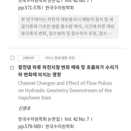
한국수자원학회 논문집
Vol. 42 No. 7
pp.571-578
한국수자원학회
본 연구에서는 하천의 제방붕괴시 제방의 침식 및 세
굴이론에 기초한 범람 홍수량 해석, 시간에 따른 제방
붕괴폭의 변화, 침수범위 및 침수위의 추정, 침수 예
상 피해규모를 예측할 수 있도록 하천의 유량변화를
고려한 제방붕괴 모형을 개발코자 하였다. 하도구간
에서는 홍수시 4점 음해 유한차분기법을 이용하여 하
2009.07
서비스 종료(열람 제한)
천 홍수위를 예측하며, 제방 붕괴해석을 위해서 제방
합천댐 하류 하천지형 변화 예측 및 흐름파가 수리기
침식을 고려한 토사이동방정식을 도입하여 물리적 이
하 변화에 미치는 영향
론에 기초한 제방붕괴 모형을 개발하였다. 제방붕괴
모형과
Channel Changes and Effect of Flow Pulses
on Hydraulic Geometry Downstream of the
Hapcheon Dam
신영호
한국수자원학회 논문집
Vol. 42 No. 7
pp.579-589
한국수자원학회