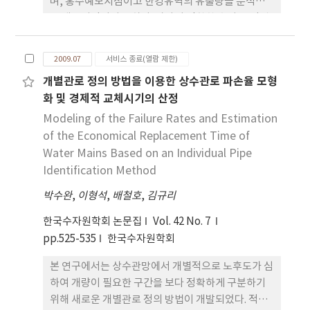
며, 홍수예보지점이고 한강유역의 유출량을 분석하
는 대표지점이기도 하다. 따라서 정확한 수위-유량관
계를 도출하기 위하여 많은 노력을 기울였으나 조석
의 영향을 받지 않는 홍수기 이외의 기간에 대한 정확
2009.07
서비스 종료(열람 제한)
도의 확보가 곤란하였다. 이러한 문제를 해결하기 위
개별관로 정의 방법을 이용한 상수관로 파손율 모형
한 대책으로 최근 자동유량측정에 관한 연구가 진행
화 및 경제적 교체시기의 산정
되었고, 실무에 적용되어 한강대교지점에서 실시간
유량자료의 획득이
Modeling of the Failure Rates and Estimation
of the Economical Replacement Time of
Water Mains Based on an Individual Pipe
Identification Method
박수완
,
이형석
,
배철호
,
김규리
한국수자원학회 논문집
Vol. 42 No. 7
pp.525-535
한국수자원학회
본 연구에서는 상수관망에서 개별적으로 노후도가 심
하여 개량이 필요한 구간을 보다 정확하게 구분하기
위해 새로운 개별관로 정의 방법이 개발되었다. 적절