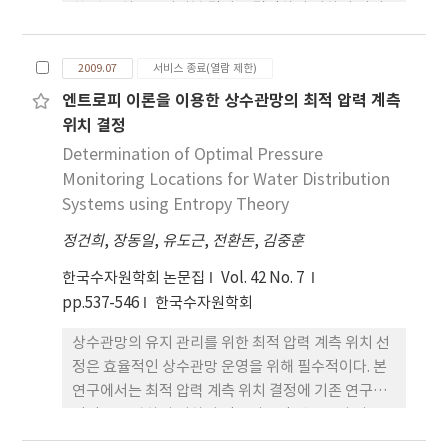
한 관로 최소구성성분 길이를 결정하기 위하여 여러
가지 관로 최소구성성분 길이에 대한 평균 누적파손
횟수경사선의 분산값을 비교하여 가장 큰 분산값을
2009.07
서비스 종료(열람 제한)
나타내는 관로 최소구성성분 길이인 4 m 를 연구대상
엔트로피 이론을 이용한 상수관망의 최적 압력 계측
지역의 상수관망에 적용하였으며 관로 ID는 39개로
위치 결정
구분되어졌다. 관로의 경제적 최적교체 시기는 한계
파손율과
Determination of Optimal Pressure
Monitoring Locations for Water Distribution
Systems using Entropy Theory
정건희
,
장동일
,
유도근
,
전환돈
,
김중훈
한국수자원학회 논문집
Vol. 42 No. 7
pp.537-546
한국수자원학회
상수관망의 유지 관리를 위한 최적 압력 계측 위치 선
정은 효율적인 상수관망 운영을 위해 필수적이다. 본
연구에서는 최적 압력 계측 위치 결정에 기존 연구의
단점을 보완하기 위하여 정보이론인 엔트로피 이론을
사용하였다. 기존의 방법은 실측자료를 이용한 검 보