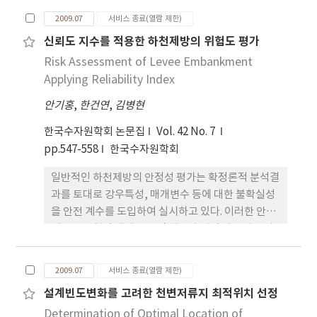
정이 필요로 하기에 체계적인 관리가 미흡한 지역에
2009.07
서비스 종료(열람 제한)
서는 적용이 어려운 단점이 있다. 또한 대부분의 연구
신뢰도 지수를 적용한 하천제방의 위험도 평가
가 상수관망 모형의 정확도를 높이며 측정비용을 최
Risk Assessment of Levee Embankment
소화하는 절점을 제안하였으며, 이는 상수관망 유지
관
Applying Reliability Index
안기홍
,
한건연
,
김병현
한국수자원학회 논문집
Vol. 42 No. 7
pp.547-558
한국수자원학회
일반적인 하천제방의 안정성 평가는 확정론적 분석결
과를 토대로 강우특성, 매개변수 등에 대한 불확실성
을 안전 계수를 도입하여 실시하고 있다. 이러한 안전
계수는 모형의 매개변수 및 재료 속성의 다양성을 다
루는 공학에 폭넓게 이용되나 임의의 자연 현상의 모
든 것을 설명해주지는 않는다. 특히 근래에 들어 발생
2009.07
서비스 종료(열람 제한)
되는 지구온난화에 따른 이상기후 현상과 사상 유래
설계빈도변화를 고려한 천변저류지 최적위치 선정
가 없는 홍수들의 발생은 확정론적인 방법에 의존하
Determination of Optimal Location of
기보다는 추계학적 방법을 도입한 수문량 확충 및 매