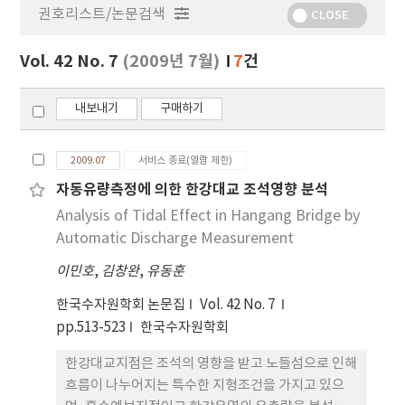
권호리스트/논문검색
정
CLOSE
보
보
Vol. 42 No. 7
(2009년 7월)
7
건
기
내보내기
구매하기
2009.07
서비스 종료(열람 제한)
자동유량측정에 의한 한강대교 조석영향 분석
Analysis of Tidal Effect in Hangang Bridge by
Automatic Discharge Measurement
이민호
,
김창완
,
유동훈
한국수자원학회 논문집
Vol. 42 No. 7
pp.513-523
한국수자원학회
한강대교지점은 조석의 영향을 받고 노들섬으로 인해
흐름이 나누어지는 특수한 지형조건을 가지고 있으