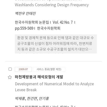
개변수의
Washlands Considering Design Frequency
백천우 안태진
한국수자원학회 논문집
Vol. 42 No. 7
pp.559-569
한국수자원학회
환경 및 경제적 문제 등으로 인해 댐과 같은 대규모 수
공구조물의 신설이 점차 어려워짐에 따라, 천변저류
지 등과 같은 소규모 수공구조물의 설치가 대안으로
검토되고 있다. 천변저류지와 같은 소규모 수공구조
물의 경우 홍수량, 유입수문곡선, 천변저류지 용량 및
월류위어의 월류고 등에 따라 홍수저감효과가 민감하
2009.07
서비스 종료(열람 제한)
게 반응하므로, 대상 저류지의 제원 결정을 위해 목표
하천제방붕괴 해석모형의 개발
하는 설계빈도 결정이 선행되어야 한다. 또한 천변저
Development of Numerical Model to Analyze
류지를 이용하여 목표하는 홍수저감효과를 얻기 위해
다
Levee Break
박재홍
,
한건연
,
안기홍