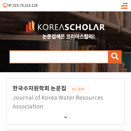
IP:216.73.216.125
메
뉴
검
색
한국수자원학회 논문집
KCI 등재
Journal of Korea Water Resources
Association
간
행
물