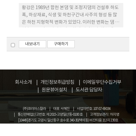
황강은 1989년 합천 본댐 및 조정지댐의 건설후 하도
폭, 하상재료, 식생 및 하천구간내 사주의 형성 등 많
은 하천 지형학적 변화가 있었다. 이러한 변화는 댐 건
설후 흐름 및 유사이송의 변화에 기인한다. 합천댐은
약 591천 /년의 유사를 차단한 것으로 파악되었다. 조
정지댐 준공후 연최대피크 방류량은 654.7 /s에서
내보내기
구매하기
126.3 /s로 감소되었다 (댐건설전의 19.3%). 합천조
정지댐 하류로부터 낙동강 합류점까지 45 km 구간의
1982, 1993
회사소개
개인정보취급방침
이메일무단수집거부
원문뷰어설치
도서관 담당자
(주)코리아스칼라
대표: 서혜진
사업자번호: 107-87-69034
통신판매업신고번호: 제 2015-고양일산동-0100 호
고객정보관리 : 허지영
[10449]경기도 고양시 일산동구 호수로 340-38(백석동) 비잔티움 1단지 230호
COPYRIGHT © KOREASCHOLAR ALL RIGHTS RESERVED.