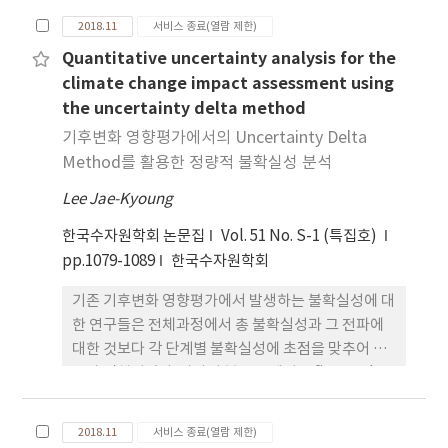
하는 방법이 제안되었으며며, 이러한 분석을 불확실
2018.11
서비스 종료(열람 제한)
성 분해라고 한다. 불확실성 분해 분석은 큰 불확실성
Quantitative uncertainty analysis for the
을 발생시키는 단계를 진단하고, 이를 반영한 불확실
climate change impact assessment using
성 저감 계획을 수립할 수 있게 한다. 전망 단계 간의
the uncertainty delta method
교호작용은 불확실성 분해 시 고려되어야 하는 중요
한 문제 중 하나이다. 본 연구는 교호작용 효과로 인한
기후변화 영향평가에서의 Uncertainty Delta
불 확실성을 계량화하고 이를 불확실성 분해에 반영
Method를 활용한 정량적 불확실성 분석
하는 새로운 방법을 제안한다. 제안한 방법은 전망 단
Lee Jae-Kyoung
계별 불확실성을 주효과와 교호작용 효과를 모두 고
려하여 계량화함과 동시에 총 불확실성에서 개별 전
한국수자원학회 논문집
Vol. 51 No. S-1 (특집호)
망 단계가 차지하는 상대적인 비중을 제시할 수 있다
pp.1079-1089
한국수자원학회
는 장점이 있다. 제안한 방법을 충 주댐 유량 전망의
기존 기후변화 영향평가에서 발생하는 불확실성에 대
불확실성 분석에 적용하였다. 충주댐 유역의 불확실
한 연구들은 전체과정에서 총 불확실성과 그 전파에
성 분석 결과 여름과 겨울 두 계절 모두에서 교호작용
대한 것보다 각 단계별 불확실성에 초점을 맞추어 연
효과의 불확실성은 주 효과의 불확실성에 비해 그 크
구가 진행되었다. 따라서 본 연구에서는 first-order
기가 작은 것으로 나타났다. 교호작용 효과를 고려하
Taylor series expansion에 기반하여 전망의 분산
여 불확실성을 분해한 결과 배출 시나리오, 전지구적
을 이용하는 Uncertainty Delta Method (UDM)
순환모형, 상세화 기법, 수문 모형의 네 단계 중 여름
2018.11
서비스 종료(열람 제한)
를 제안하였으며, 이 방법은 각 단계별 불확실성 정량
철은 전지구적 순환모형의 불확실성이, 겨울철은 상