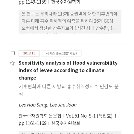
였다. 즉, 비정상성이 반영된 미래 유입량 자료를 생성
pp.1149-1159
한국수자원학회
하고 이를 6가지의 평가지표와 2가지의 의사결정 지
본 연구는 우리나라 113개 중권역에 대한 기후변화에
원그림을 사용하여 과거 유입량 자료로부터 산출된
따른 미래 홍수 피해액의 예측을 위하여 26개 GCM
저수지 운영규칙의 수행능력을 평가하 였다. 그 결과,
모형에서 생산한 강우자료와 1시간 최대 강수량, 10
Robust-SDP가 기후의 비정상성 하에서 극단적인
분 최대 강수량, 1일 강수량이 80 mm 초과한 일수,
물 부족 사건의 발생률과 물 부족 사건의 실패의 크기
일 최대 강수량, 연강수량, 유역고도, 시가화율, 인구
를 감소시켰지만, 작은 크기의 물 부족 발생률은 증가
밀도, 자산 밀도, 도로와 같은 사회 간접 시설, 하천개
하는 상충관계(trade-off)를 가져옴을 확인할 수 있
2018.11
서비스 종료(열람 제한)
수율, 하수도 보급률, 배수펌프시설, 유수지용량 및
었다. 이를 바탕으로 의사결정자가 우선시하는 평가
Sensitivity analysis of flood vulnerability
과거 홍수 피해액 자료를 활용하였다. 구축된 자료에
지표의 결과에 따라 최적화 모형을 선택할 수 있음을
index of levee according to climate
대하여 구속 다중선형회귀 모형(Constrained
제안하였다.
change
Multiple Linear Regression Model)을 적용하여
홍수 피해액과 여타 입력자료 사이의 상관관계를 구
기후변화에 따른 제방의 홍수취약성지수 민감도 분
축하고 RCP 4.5와 8.5에 대한 26개 GCM 모형 산정자
석
료를 활용하여 미래 홍수 피해액을 예측하였다. 홍수
Lee Hoo Sang
,
Lee Jae Joon
피해에 주된 요인이 되는 연강수량, 극치 강우량 등 강
우관련 요소들이 전반적으로 증가하며 이로 인하여
한국수자원학회 논문집
Vol. 51 No. S-1 (특집호)
과거 홍수로 인한 피해액이 광범위하게 증가할 것으
pp.1161-1169
한국수자원학회
로 판단되고 특히 동해안 및 남강댐 유역에 미래의 홍