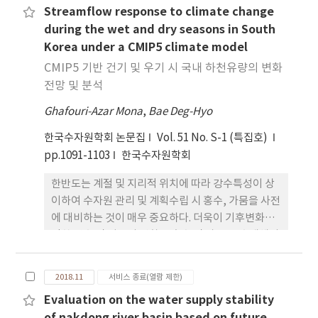
Streamflow response to climate change
화와 증감정도, 단계별 불확실성 비율, 총 불확실성의
세화 기법의 불확실성이 가장 큰 것으로 분석되었다.
during the wet and dry seasons in South
전파 과정 제시가 가능 하다. 본 연구에서는 기후변화
Korea under a CMIP5 climate model
영향평가 과정의 단계별 불확실성 정량화와 전파과정
분석을 위해 미래 2030년부터 2059년까지를 대상으
CMIP5 기반 건기 및 우기 시 국내 하천유량의 변화
로 2개 배출 시나리오, 3개 GCM, 2개 상세화기법, 2
전망 및 분석
개 수문모형을 사용하였다. 결과를 분석하면, UDM
Ghafouri-Azar Mona
,
Bae Deg-Hyo
을 이용한 총 불확실성은 5.45(배출시나리오: 4.45,
상세화기법: 0.45, 상세화기법: 0.27, 수문모형: 0.28)
한국수자원학회 논문집
Vol. 51 No. S-1 (특집호)
이며, 배출 시나리오의 불확실성(4.45)이 가장 크게
pp.1091-1103
한국수자원학회
나타났다. 불확실성은 각 단계를 거칠수록 증가하는
한반도는 계절 및 지리적 위치에 따라 강수특성이 상
것으로 나타났다. 이러한 결과는 어떠한 배출시나리
이하여 수자원 관리 및 계획수립 시 홍수, 가뭄을 사전
오를 선정하느냐에 따라 미래 수자원전망이 매우 달
에 대비하는 것이 매우 중요하다. 더욱이 기후변화로
라질 수 있음을 의미한다. 다음으로 Hawkins and
인한 강수 및 기온의 변화는 홍수 및 가뭄 등 수재해의
Sutton (2009)가 제안한 Fractional Uncertainty
변동을 더욱 심화시킬 것으로 예상된다. 본 연구에서
Method (FUM)을 이용한 기후변화 영향평가 불확
는 남한 5대강(한강, 낙동강, 금강, 섬진강, 영산강)
실성 분석에서 가장 불확 실성이 큰 요인은 배출 시나
2018.11
서비스 종료(열람 제한)
을 대상으로 기후변화에 따른 우기(7∼9월)와 건기
리오(FUM 불확실성: 0.52)이며, 이 결과는 UDM 결
Evaluation on the water supply stability
(10∼3월)에서의 미래 하천유량의 변화를 전망 및 분
과와 동일하게 나타났다. 따라서 이 연구에서 제안한