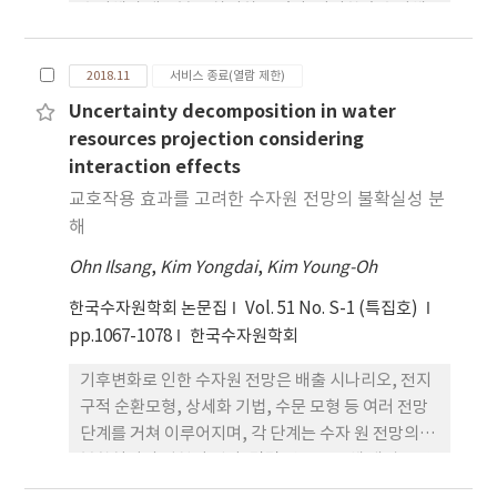
수피해가 대부분을 차지하고 있다. 이러한 홍수피해
는 기후변화에 의한 극한강우의 발생 빈도가 높아짐
에 따라 새로운 재해양상으로 전개되고 있다. 하지만,
2018.11
서비스 종료(열람 제한)
미래 기후변화 시나리오 자료는 해상도의 한계로 인
Uncertainty decomposition in water
하여 중소규모 하천 및 도시유역에 요구되는 수준의
resources projection considering
자료 수집이 불가능한 상태이다. 이러한 문제점을 개
interaction effects
선하기 위하여 본 연구에서는 전지구모형에서 생산된
기후변화 시나리오에 대해서 여러 단계의 통계적 상
교호작용 효과를 고려한 수자원 전망의 불확실성 분
세화 기법을 통하여 우리나라 전역에 대하여 미래 시
해
나리오에 대한 빈도해석이 가능하도록 각 지점의 특
Ohn Ilsang
,
Kim Yongdai
,
Kim Young-Oh
성에 따라 시간적으로 상세화하기 위해 개발된 방 법
및 과정을 소개하였다. 이를 통해, 시간상세화 자료를
한국수자원학회 논문집
Vol. 51 No. S-1 (특집호)
토대로 미래 강우에 대한 빈도해석과 기후변화에 따
pp.1067-1078
한국수자원학회
른 방재성능 목표강우량을 산정하는데 활용할 수 있
기후변화로 인한 수자원 전망은 배출 시나리오, 전지
도록 하였다.
구적 순환모형, 상세화 기법, 수문 모형 등 여러 전망
단계를 거쳐 이루어지며, 각 단계는 수자 원 전망의 총
불확실성의 원천이 된다. 몇몇 연구를 통해 개별 전망
단계의 총 불확실성에 대한 상대적인 기여를 계량화