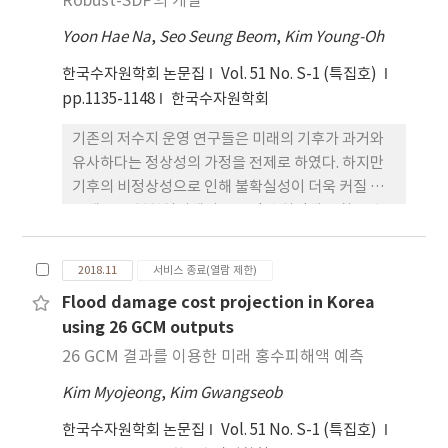
Robust-SDP의 개발
상용량을 확보하고 있지만 명확한 활용 기준이 없어
Yoon Hae Na
,
Seo Seung Beom
,
Kim Young-Oh
이를 활용하지 못하고 있는 실정이다. 따라서 본 연구
에서는 안정적인 용수공급을 위해 비상용량을 예비량
한국수자원학회 논문집
Vol. 51 No. S-1 (특집호)
으로 활용하는 방안에 대해 연구하였다. 기후변화의
pp.1135-1148
한국수자원학회
영향을 고려하기 위해 AR5 기반 수문시나리오를 저
기존의 저수지 운영 연구들은 미래의 기후가 과거와
수지 모의운영 모형의 유입량 자료로 이용하였다. 비
유사하다는 정상성의 가정을 전제로 하였다. 하지만
상용량과 용수공급 조정기준의 활용 조건에 따라 저
기후의 비정상성으로 인해 불확실성이 더욱 커질 경
수지 모의운영을 실시하였고 모의 결과를 이용하여
우에는 큰 불확실성에서도 안정된 최적해를 찾을 수
다목적댐별 적정 예비율을 산정하였다.
있는 로버스트 최적화 과정(Robust Optimization,
이하 RO)이 필요하다고 알려져 있다. RO는 입력자료
2018.11
서비스 종료(열람 제한)
의 비정상성으로 인해 야기되는 불확실성을 제어하는
Flood damage cost projection in Korea
로버스트 항을 목적함수에 추가하여 기존의 최적화
using 26 GCM outputs
방법을 개선한다. 본 연구는 기후변화의 비정상성을
대비하는 저수지 운영규칙 산정을 위해 추계학적동적
26 GCM 결과를 이용한 미래 홍수피해액 예측
계획법(Stochastic Dynamic Programing, 이하
Kim Myojeong
,
Kim Gwangseob
SDP)과 RO를 결합하는 Robust-SDP를 제안하였
고, 이를 최근 4년간 가뭄을 겪었던 보령댐에 적용하
한국수자원학회 논문집
Vol. 51 No. S-1 (특집호)