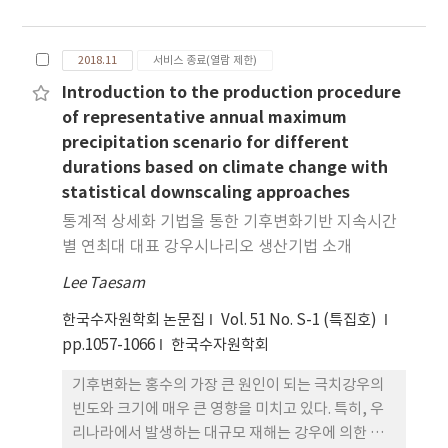
서로 모순적으로 보여지기도 한다. 다양한 기후 변량
의 변화추세를 일반적으로 설명하기 위한 가설을 제
시하기 위해 많은 시도도 있었다. 어느 정도 지식이 축
2018.11
서비스 종료(열람 제한)
적된 이 시점에서, 우리 시대에 진행되는 기후 변화에
Introduction to the production procedure
대해 우리가 알고 있는 것을 되돌아보고 신중히 정리
of representative annual maximum
해볼 필요가 있다. 여기서는 기온, 일사량, 풍속, 증
precipitation scenario for different
발, 강수에 초점을 맞추어 변화하는 기후에 대해 우리
durations based on climate change with
가 얻은 지식을 종합적으로 살펴보고자 한다. 온난화,
statistical downscaling approaches
흐 려짐, 잔잔하기로 대변되는 주요 변화추세 및 증발
의 역설, 강수 변동성의 증가를 서울 지점 자료를 예시
통계적 상세화 기법을 통한 기후변화기반 지속시간
로 들어 설명한다. 이러한 변화에 대한 이해를 근거로
별 연최대 대표 강우시나리오 생산기법 소개
수문학자와 공학자들에게 네 가지 함의를 제시하려
Lee Taesam
한다.
한국수자원학회 논문집
Vol. 51 No. S-1 (특집호)
pp.1057-1066
한국수자원학회
기후변화는 홍수의 가장 큰 원인이 되는 극치강우의
빈도와 크기에 매우 큰 영향을 미치고 있다. 특히, 우
리나라에서 발생하는 대규모 재해는 강우에 의한 홍