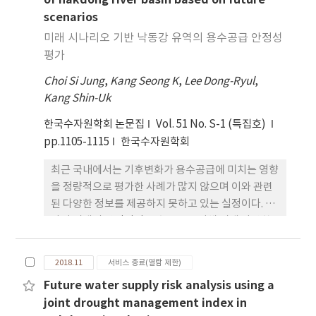
of nakdong river basin based on future
석하고자 한다. 이를 위해 CMIP5의 핵심실험인 2개
UDM은 기후 변화 영향평가에서의 불확실성 이해와
scenarios
RCP 시나리오(RCP4.5, RCP8.5)를 이용하였으며,
적합한 분석 및 미래 기후변화 대비 보다 나은 수자원
적정 GCM (INMCM4 모형)을 선정하였다. 5대강 유
미래 시나리오 기반 낙동강 유역의 용수공급 안정성
전망이 가능하도록 기여할 것으로 판단된다.
역의 유량을 전망하기 위해 상세화된 기후변화 시나
평가
리오를 장기 강우-유출모형(PRMS 모형)의 입력으
Choi Si Jung
,
Kang Seong K
,
Lee Dong-Ryul
,
로 하여 유량해석을 수행하였다. 장기간의 자료를 활
Kang Shin-Uk
용하여 PRMS의 모형 매개변수를 추정하였으며, 과
거기간(1976∼2005년) 대비 미래 3기간(2025s,
한국수자원학회 논문집
Vol. 51 No. S-1 (특집호)
2055s, and 2085s)에 대한 우기 및 건기 시의 유량변
pp.1105-1115
한국수자원학회
화를 분석하였다. 평가결과, 건기에서의 유출량 감소
최근 국내에서는 기후변화가 용수공급에 미치는 영향
는 RCP8.5 시나리오 대비 RCP4.5 시나리오에서 더
을 정량적으로 평가한 사례가 많지 않으며 이와 관련
크게 나타났으며, RCP4.5 시나리오 하에서 2025s,
된 다양한 정보를 제공하지 못하고 있는 실정이다. 따
2055s 기간의 유출량은 -7.23%, -3.81% 감소하는
라서 미래의 안정적인 용수공급을 위해 미래 다양한
것으로 나타나 가까운 미래(2025s) 기간에서의 유출
상황에 대한 분석을 통한 수자원 계획이 절실하다. 본
량 감소가 더욱 클 것으로 전망되었다. 먼 미래
연구에서는 낙동강 유역을 대상으로 미래 다양한 상
(2085s) 기간의 경우, 북부지역은 유량이 증가, 남부
2018.11
서비스 종료(열람 제한)
황을 시나리오로 구성하고 각 시나리오 경로에 대한
지역은 유량이 감소하는 것으로 나타났다. 한편, RCP
Future water supply risk analysis using a
물 수급 전망을 통해 용수공급의 안정성을 분석하였
8.5 시나리오 하에서는 남부지역을 포함한 대부분의
joint drought management index in
다. 분석 결과를 통해 용수공급의 어려움을 겪을 것으
지역이 가뭄에 대한 취약성이 높아지는 것으로 나타