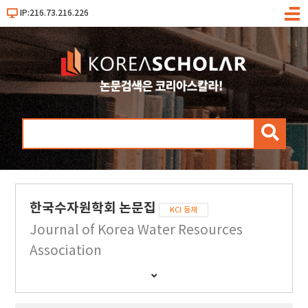
IP:216.73.216.226
메
뉴
검
색
한국수자원학회 논문집
KCI 등재
Journal of Korea Water Resources
Association
간
행
물