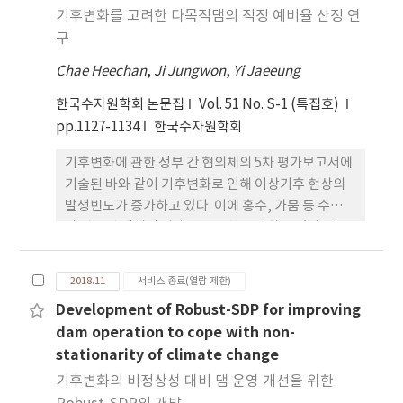
래 용수공급 위험도를 산정하였다. 미래에 대한 분석
기후변화를 고려한 다목적댐의 적정 예비율 산정 연
을 위해 RCP 4.5 및 8.5 시나리오에 대하여 GCM으로
구
부터 생산된 기후변화 시나리오 자료를 적용하고 미
Chae Heechan
,
Ji Jungwon
,
Yi Jaeeung
래 기간을 21세기 전기, 중기, 및 후기로 구분하였다.
JDMI를 기반으로 낙동강 유역의 용수공급 위험도를
한국수자원학회 논문집
Vol. 51 No. S-1 (특집호)
분석한 결과 RCP 4.5 시나리오에서 RCP 8.5 시나리
pp.1127-1134
한국수자원학회
오보다 위험도가 더 높은 것으로 분 석되었다. 용수공
기후변화에 관한 정부 간 협의체의 5차 평가보고서에
급 취약지역은 RCP 4.5에서는 남강댐(W18)으로 나
기술된 바와 같이 기후변화로 인해 이상기후 현상의
타났으며, RCP 8.5에서는 형산강(W23)과 낙동강남
발생빈도가 증가하고 있다. 이에 홍수, 가뭄 등 수자원
해(W33) 유역으로 분석되었다.
과 관련된 재해의 발생빈도 또한 증가하고 있다. 이 중
가뭄은 용수공급에 가장 큰 영향을 미치는 재해이다.
최근 우리나라의 가뭄피해 사례를 보면 가뭄의 강도
2018.11
서비스 종료(열람 제한)
와 발생빈도가 증가하는 것을 확인할 수 있다. 따라서
Development of Robust-SDP for improving
안정적인 용수공급을 위한 수자원 확보 기술이 필요
dam operation to cope with non-
한 시점이다. 수자원장기종합계획에서는 수자원에도
stationarity of climate change
예비율 개념의 대책 도입이 필요하다고 언급한 바 있
다. 현재 국내 대부분의 다목적댐들은 평상시 용수공
기후변화의 비정상성 대비 댐 운영 개선을 위한
급에 이용되는 이수용량 외에 비상시 활용 가능한 비