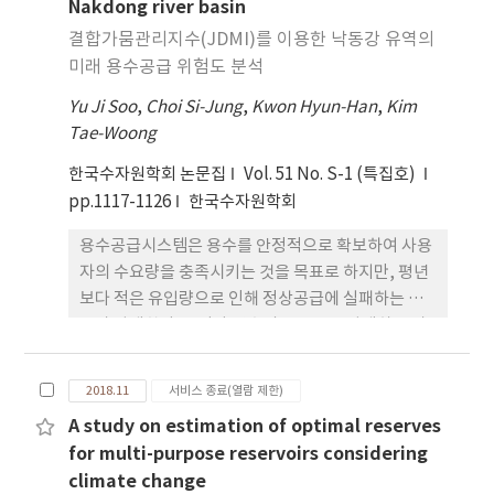
Nakdong river basin
로 예상되는 물 공급 취약지역을 선정하여 제시하였
났다. 우기에서의 유출량 변화는 2개 RCP 시나리오
으며 지역별, 용도별 물 부족 시나리오를 전망하였다.
결합가뭄관리지수(JDMI)를 이용한 낙동강 유역의
및 미래 전 기간에서 지역에 따라 유량이 증가(북부
또한 용수공급시설물의 최적연계 운영을 통해 용수공
및 서부지역) 또는 감소(남부)하는 것으로 나타났다.
미래 용수공급 위험도 분석
급 능력 증대 효과도 분석하여 제시하였다. 향후 낙동
Yu Ji Soo
,
Choi Si-Jung
,
Kwon Hyun-Han
,
Kim
강 유역에는 기후변화 등으로 인해 용수공급의 어려
Tae-Woong
움이 예상됨에 따라 이를 완화 또는 해소하기 위해서
보다 다양한 대책 마련이 필요할 것으로 판단된다.
한국수자원학회 논문집
Vol. 51 No. S-1 (특집호)
pp.1117-1126
한국수자원학회
용수공급시스템은 용수를 안정적으로 확보하여 사용
자의 수요량을 충족시키는 것을 목표로 하지만, 평년
보다 적은 유입량으로 인해 정상공급에 실패하는 경
우가 발생한다. 그러나 강수의 부족으로 발생하는 가
뭄 상황이 언제나 용수공급 실패를 유발하는 것은 아
니기 때문에, 용수공급에 대한 안전도를 산정할 때 실
2018.11
서비스 종료(열람 제한)
질적인 용수 부족 사상의 특성을 고려할 필요가 있다.
A study on estimation of optimal reserves
이를 위해 본 연구에서는 이수안전도 평가 지표로 주
for multi-purpose reservoirs considering
로 사용되는 신뢰도와 취약도를 이용하여 결합 가뭄
climate change
관리지수(JDMI)를 개발하였으며, 이를 바탕으로 미