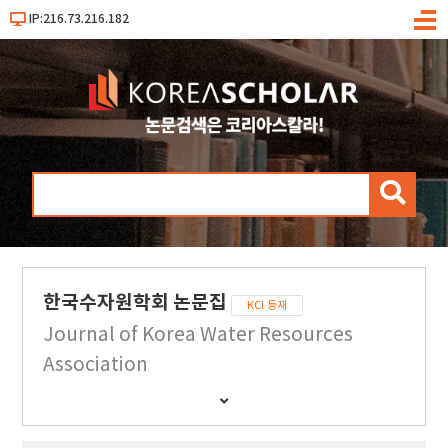
IP:216.73.216.182
메
뉴
검
색
한국수자원학회 논문집
KCI 등재
Journal of Korea Water Resources
Association
간
행
물