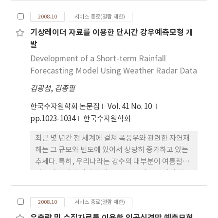
과는 수리 수문적 영향권이 1순위, 환경 생태적 영향
2008.10
서비스 종료(열람 제한)
권이 2순위, 지형적 영향권 및 사회적 영향권이 각각
기상레이더 자료를 이용한 단시간 강우예측모형 개
3순위와 4순위 이었으며, 항목의 평가결과는 댐설계
발
방류량이 1순위, 하천의 기본 및 계획홍수량이
Development of a Short-term Rainfall
Forecasting Model Using Weather Radar Data
김광섭
,
김종필
한국수자원학회 논문집
Vol. 41 No. 10
pp.1023-1034
한국수자원학회
최근 몇 년간 전 세계에 걸쳐 폭풍우와 관련한 자연재
해는 그 규모와 빈도에 있어서 상당히 증가하고 있는
추세다. 특히, 우리나라는 강수의 대부분이 여름철에
집중되어 있어 이러한 태풍, 폭우 그리고 국지성 집중
호우 등과 같은 자연재해로 인한 피해가 더욱 심각하
다. 이러한 현상은 대기 중 이산화탄소 농도의 증가로
2008.10
서비스 종료(열람 제한)
인한 지구온난화와 엘리뇨 등으로 인하여 앞으로도