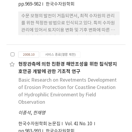
pp.969-982
한국수자원학회
수문 모형의 발전이 거듭되면서, 최적 수자원의 관리
를 위한 적정한 방법으로 인식되고 있다. 특히 수자원
관리에 있어서 토지이용 변화 및 기후 변화에 따른 수
문학적 영향 평가에 대한 요구가 증가하고 있다. 이 영
향들을 평가하기 위해서는 우선 적용된 수문 모형의
강력한 검증이 요구된다. 그리고 수문모형의 적용 시
2008.10
서비스 종료(열람 제한)
많은 지점에서 유량이 미 계측 되었거나, 측정된 자료
현장관측에 의한 친환경 해안조성을 위한 침식방지
마저 많은 오차를 포함하고 있는 경우가 있기 때문에
호안공 개발에 관한 기초적 연구
모형의 예측 값을 이용하여 수문분석이 이루어
Basic Research on Revetments Development
of Erosion Protection for Coastline Creation
of Hydrophilic Environment by Field
Observation
이종석
,
한재명
한국수자원학회 논문집
Vol. 41 No. 10
pp.983-993
한국수자원학회