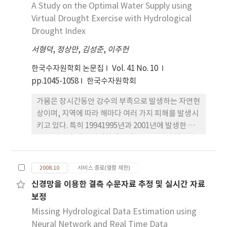
보여주
A Study on the Optimal Water Supply using
Virtual Drought Exercise with Hydrological
Drought Index
서형덕
,
정상만
,
김성준
,
이주헌
한국수자원학회 논문집
Vol. 41 No. 10
pp.1045-1058
한국수자원학회
가뭄은 장시간동안 강수의 부족으로 발생하는 자연현
상이며, 지역에 따라 해마다 여러 가지 피해를 발생시
키고 있다. 특히 19941995년과 2001년에 발생한 가
뭄은 피해가 매우 심각하였으며 중.소규모의 저수지
가 바닥을 드러냈을 뿐 아니라 상당한 경제적인 손실
도 발생하였다. 하지만 가뭄관리계획에 의해 저수지
2008.10
서비스 종료(열람 제한)
를 통한 최적의 물 공급방안을 제시함으로써 이러한
신경망을 이용한 결측 수문자료 추정 및 실시간 자료
피해들을 최소화 시킬 수 있을 것이다. 본 연구에서는
보정
최적의 저수지 운영을 위한 전문가시스템을 개발하
Missing Hydrological Data Estimation using
Neural Network and Real Time Data