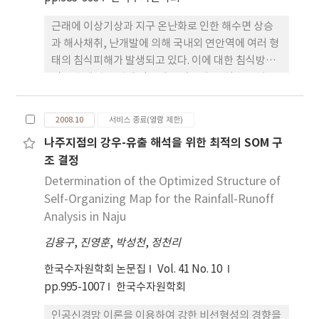
근래에 이상기상과 지구 온난화로 인한 해수면 상승
과 해사채취, 난개발에 의해 국내외 연안역에 여러 형
태의 침식피해가 발생되고 있다. 이에 대한 침식방지
및 보호대책 공법이 적용되고 있으나 큰 실효를 거두
지 못하고 있다. 연안보호 구조물로 PC 콘크리트 호안
블럭이 국내외 연안에 시공되고 있으나 대부분의 기
2008.10
서비스 종료(열람 제한)
존 구조물들은 사람의 접근성이 어려운 구조물로 시
나주지점의 강우-유출 해석을 위한 최적의 SOM 구
공되어 있어 친수성이 부족한 실정이다. 본 연구에서
조 결정
는 이런 점들을 보완하여 사람들의 접근성이 좋으면
서 연
Determination of the Optimized Structure of
Self-Organizing Map for the Rainfall-Runoff
Analysis in Naju
김용구
,
진영훈
,
박성천
,
정천리
한국수자원학회 논문집
Vol. 41 No. 10
pp.995-1007
한국수자원학회
인공신경망 이론을 이용하여 강한 비선형성의 경향을