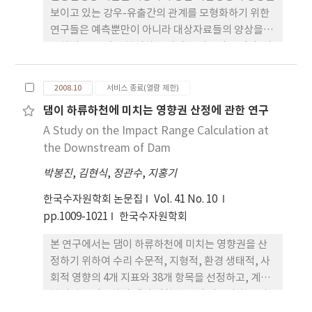
보이고 있는 강우-유출간의 관계를 모형화하기 위한
연구들은 예측뿐만이 아니라 대상자료들의 양상을 분
류하여 그 특성을 분석하는 데에도 이용되고 있다. 이
와 같은 패턴분류를 위한 SOM(Self-Organizing
Map: SOM)의 연구 결과를 검토해보면 SOM 훈련을
2008.10
서비스 종료(열람 제한)
위한 지도크기 및 배열의 결정은 SOM 성능에 큰 영
댐이 하류하천에 미치는 영향권 산정에 관한 연구
향을 미치는 것으로 보고되고 있으나 지도크기 결정
A Study on the Impact Range Calculation at
시 지도의 종방향 크기와 횡방향 크기를
the Downstream of Dam
박봉진
,
김현식
,
정관수
,
지홍기
한국수자원학회 논문집
Vol. 41 No. 10
pp.1009-1021
한국수자원학회
본 연구에서는 댐이 하류하천에 미치는 영향권을 산
정하기 위하여 수리 수문적, 지형적, 환경 생태적, 사
회적 영향의 4개 지표와 38개 항목을 선정하고, 계층
분석법을 적용하여 댐의 영향권 산정 지표와 항목의
중요도를 평가하였다. 댐 영향권 산정 지표의 평가결