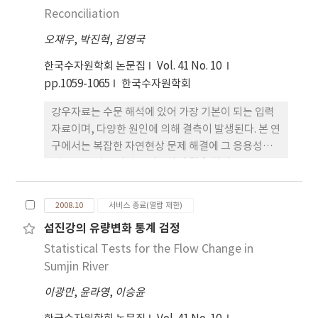
Reconciliation
오재우
,
박진혁
,
김영국
한국수자원학회 논문집
Vol. 41 No. 10
pp.1059-1065
한국수자원학회
강우자료는 수문 해석에 있어 가장 기본이 되는 입력
자료이며, 다양한 원인에 의해 결측이 발생된다. 본 연
구에서는 복잡한 자연현상 문제 해결에 그 응용성이
입증된 신경망 기법을 이용하여 결측 처리된 강우를
추정하기 위해서 소양강댐 유역 12개 강우량 관측소
를 대상으로 신경망 모형을 구축하였으며, 모형의 성
2008.10
서비스 종료(열람 제한)
능 평가를 위해 실무에서 가장 많이 사용되고 있는 우
섬진강의 유량변화 통계 검정
량 보정 방법인 역거리법(RDS)과 산술평균법
Statistical Tests for the Flow Change in
(AMM)으로 추정한 값과 비교하여 신경망을 이용한
추
Sumjin River
이광만
,
윤라영
,
이승윤