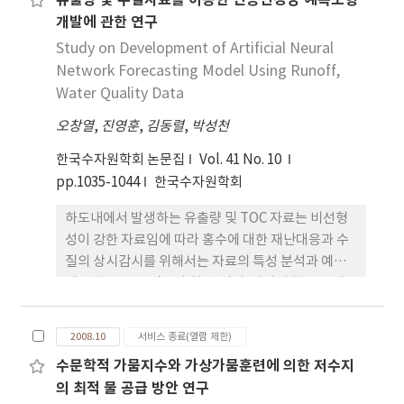
유출량 및 수질자료를 이용한 인공신경망 예측모형
더욱 빈번해질 것으로 전망된다. 따라서 이와 같은 폭
개발에 관한 연구
풍우로 인한 피해를 줄이기 위하여 본 연구에서
Study on Development of Artificial Neural
Network Forecasting Model Using Runoff,
Water Quality Data
오창열
,
진영훈
,
김동렬
,
박성천
한국수자원학회 논문집
Vol. 41 No. 10
pp.1035-1044
한국수자원학회
하도내에서 발생하는 유출량 및 TOC 자료는 비선형
성이 강한 자료임에 따라 홍수에 대한 재난대응과 수
질의 상시감시를 위해서는 자료의 특성 분석과 예측
에 관한 연구는 필수라 할 수 있다. 따라서 본 연구에
서 유출량 및 TOC, TOC부하량 자료에 대한 웨이블
렛 변환에 의해 최종분해된 최종파형분해단계의 근사
2008.10
서비스 종료(열람 제한)
성분과 상세성분을 이용하여 예측모형을 개발하였다.
수문학적 가뭄지수와 가상가뭄훈련에 의한 저수지
그 결과 기존 인공신경망 모형에서 관찰되었던 시계
의 최적 물 공급 방안 연구
반대 방향으로 전이되는 지속현상의 극복 가능성을