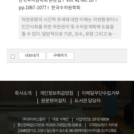
한국수자원학회 논문집
Vol. 41 No. 10
pp.1067-1077
한국수자원학회
하천유량의 시간적 추세에 대한 이해는 자연환경이나
인간사회를 위한 하천관리 및 수자원계획에 도움을
줄 수 있다. 일반적으로 기온, 강수, 유량 그리고 농업,
홍수방지활동, 저수지 및 유역간의 물이동 등과 같은
하천의 이용은 결과적으로 하천의 흐름에 반영되게
된다. 수자원 시설물 설계에서 받아들여지는 시계열
내보내기
구매하기
상에서 수문기상학적 특성이 불변하다는 가정은 기후
변화나 하천교란에 의해 더 이상 타당하지 않을 수 있
다. 그러므로 수문시계열에서 변화 특성을 검증하고
회사소개
개인정보취급방침
이메일무단수집거부
원문뷰어설치
도서관 담당자
(주)코리아스칼라
대표: 서혜진
사업자번호: 107-87-69034
통신판매업신고번호: 제 2015-고양일산동-0100 호
고객정보관리 : 허지영
[10449]경기도 고양시 일산동구 호수로 340-38(백석동) 비잔티움 1단지 230호