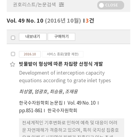
권호리스트/논문검색
정
CLOSE
보
보
Vol. 49 No. 10
(2016년 10월)
3
건
기
내보내기
구매하기
2016.10
서비스 종료(열람 제한)
빗물받이 형상에 따른 차집량 산정식 개발
Development of interception capacity
equations according to grate inlet types
최성열
,
엄광호
,
최승용
,
조재웅
한국수자원학회 논문집
Vol. 49 No. 10
pp.851-861
한국수자원학회
전세계적인 기후변화로 인하여 예측 및 대응이 어려
운 자연재해가 격증하고 있으며, 특히 국지성 집중호