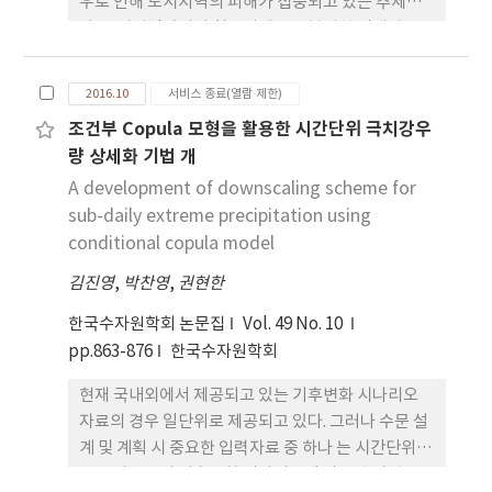
우로 인해 도시지역의 피해가 집중되고 있는 추세이
다. 도시지역에서의 침수피해는 무분별한 난개발로
인한 불투수면의 증가로 인한 지표 우수가 관로로 원
활히 집수되지 못하여 침수피 해가 가중되고 있는 실
2016.10
서비스 종료(열람 제한)
정이다. 이러한 불투수면 증가에 동반된 우수배수 문
조건부 Copula 모형을 활용한 시간단위 극치강우
제를 해결하기 위해서는 빗물받이 차집특성의 규명이
량 상세화 기법 개
무엇보다 시급하 다. 그러나 우리나리의 경우 빗물받
이 형상, 규격, 설치간격 등과 같은 기술기준이 도로
A development of downscaling scheme for
및 배수분구의 특성을 반영하고 있지 않아 빗물받이
sub-daily extreme precipitation using
가 제 기 능을 하지 못하는 곳이 산재하는 실정이다.
conditional copula model
이에 따라 본 연구에서는 빗물받이의 규격·형태, 종
김진영
,
박찬영
,
권현한
경사, 횡경사, 유입수심, 연결관의 수의 조건의 따른
실험을 통해 빗물받이 차집량 산정식을 조건별로 제
한국수자원학회 논문집
Vol. 49 No. 10
시하고자 한다. 특히, 기존의 빗물받이 수리실험에서
pp.863-876
한국수자원학회
다루지 않았던 빗물받이 베아링바의 경사 별 조건, 빗
현재 국내외에서 제공되고 있는 기후변화 시나리오
물받이 형태별 조건 및 연결관 개수에 따른 차집량 변
자료의 경우 일단위로 제공되고 있다. 그러나 수문 설
화를 분석하고 국내에 적용 가능한 빗물받이 차집량
계 및 계획 시 중요한 입력자료 중 하나 는 시간단위
산정식을 개발하였다.
강우 자료로서 기후변화 시나리오에 따른 수자원 변