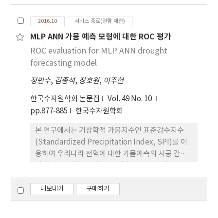
동성을 평가하기 위해선 신뢰성 있는 상세화 기법이
필요하다. 국내외에서는 일단 위에서 일단위로 상세
2016.10
서비스 종료(열람 제한)
화 하는 기법, 또는 공간상세화 기법 연구는 다수 진행
MLP ANN 가뭄 예측 모형에 대한 ROC 평가
된바 있는 반면, 시간단위 상세화 기법 연구는 일단위
ROC evaluation for MLP ANN drought
연구에 비해 상대 적으로 미진한 실정이다. 이러한 점
에서 본 연구에서는 기후변화 시나리오에 따른 영향
forecasting model
평가가 가능한 자료생성을 위해 Conditional
정민수
,
김종석
,
장호원
,
이주헌
Copula 모형 을 활용하여 극치시간단위 강우량 상세
화 기법을 개발하였으며, 미래 RCP 8.5 시나리오를
한국수자원학회 논문집
Vol. 49 No. 10
활용하여 연대별 극치시간강우량을 생성하였다. 생성
pp.877-885
한국수자원학회
된 결과는 우리나라 기상청 지점별로 빈도해석을 통
본 연구에서는 기상학적 가뭄지수인 표준강수지수
해 결과를 제시하였으며, 본 연구결과는 수자원 분야
(Standardized Precipitation Index, SPI)를 이
에서 미래 기후변화 영향을 평가하기 위한 기초자료
용하여 우리나라 전역에 대한 가뭄예측의 시공 간적
로 활용 될 수 있을 것으로 기대된다.
인 평가를 수행하였다. 또한 다층 퍼셉트론 인공신경
망(Multi Layer Perceptron-Artificial Neural
Network, MLP-ANN) 예측 기법을 이용 하여
내보내기
구매하기
SPI(3), (6)에 대한 선행예보시간별 가뭄 예측을 실
시하였다. 입력 자료는 기상청 산하의 59개 관측소에