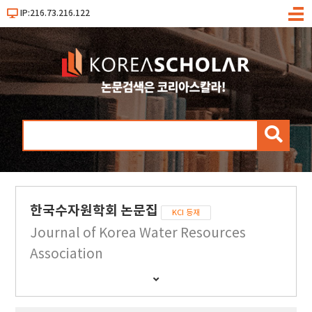
IP:216.73.216.122
메
뉴
검
색
한국수자원학회 논문집
KCI 등재
Journal of Korea Water Resources
Association
간
행
물