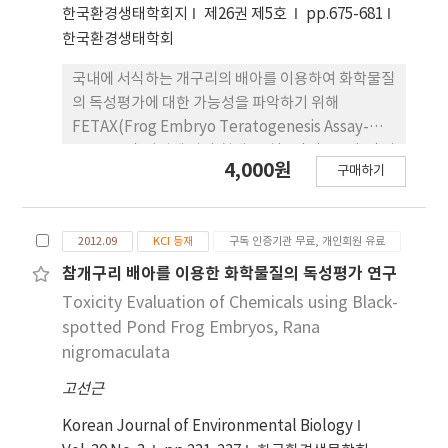
한국환경생태학회지
제26권 제5호
pp.675-681
한국환경생태학회
국내에 서식하는 개구리의 배아를 이용하여 화학물질
의 독성평가에 대한 가능성을 파악하기 위해
FETAX(Frog Embryo Teratogenesis Assay-
Xenopus) 기법에 따라 청개구리(Hyla japonica)의
4,000원
구매하기
배아를 배양하면서 Cu2+과 Tebuconazole의 효과
를 probit 분석법으로 조사하였다. 그 결과, Cu2+과
Tebuconazole의 농도에 의존하여 유생의 체장 길
2012.09
KCI 등재
구독 인증기관 무료, 개인회원 유료
이는 감소하고 치사율과 기형율은 증가하였으며
Cu2+과 Tebuconazole의 teratogenic
참개구리 배아를 이용한 화학물질의 독성평가 연구
concentration(EC50)은 각각 0.05, 5.0mg/L을 나
Toxicity Evaluation of Chemicals using Black-
타내었고 embryo lethal concentrations(LC50)
spotted Pond Frog Embryos, Rana
은 0.16, 39.1mg/L을 나타내었다. Teratogenic
nigromaculata
index(TI=LC50/EC50)는 Cu2+의 경우 3.0,
고선근
Tebuconazole의 경우 7.7을 나타내어 청개구리 배
아 발달에 최기형성 물질로 작용함을 알 수 있었다. 이
Korean Journal of Environmental Biology
상의 결과들로 보아 Cu2+과 Tebuconazole 모두