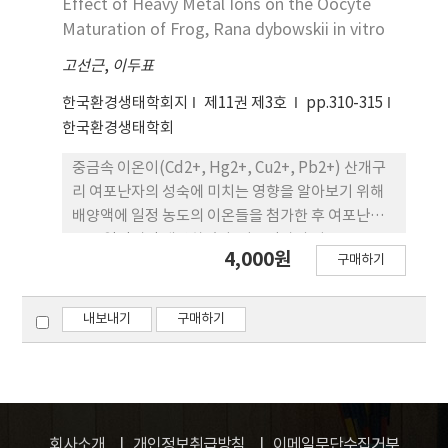
Effect of Heavy Metal Ions on the Oocyte
4배, Zn 은 1.5배, Cu은 7배, Pb는 8배, Cd는 7배 정
Maturation of Frog, Rana dybowskii in vitro
도 높았다. 또한 기형 개체에서는 이들 원소의 조직분
고선근
,
이두표
포 패턴도 변화한 것으로 나타났다. 이러한 결과들로
부터 황소개구리는 습지생태계의 모니터링 시료로서
한국환경생태학회지
제11권 제3호
pp.310-315
유용하게 이용될 수 있음을 알 수 있었다.
한국환경생태학회
중금속 이온이(Cd2+, Hg2+, Cu2+, Pb2+) 산개구
리 여포난자의 성숙에 미치는 영향을 알아보기 위해
배양액에 일정 농도의 이온들을 첨가한 후 여포난자
들을 일정시간 배양하였다. 여포난자의 성숙을 유도
4,000원
구매하기
하기 위하여 FPH(Frog pituitary homogenate:
0.1p.e./ml)를 사용하였으며 여포난자의 성숙율은
난자의 핵막 붕괴율로부터 구하였다. 실험결과
내보내기
구매하기
Cd2+은 0.1ppm의 농도부터 여포난자의 성숙을 억
제하였으며 Hg2+과 Cu2+는 1ppm부터, Pb2+는
5ppm에서 현저히 억제효과를 나타내기 시작하였다.
이들 중금속 이온 작용의 가역성을 조사하기 위해 3시
간 동안 여포난자들을 중금속 이온에 노출시킨 후 보
회사소개
개인정보취급방침
이메일무단수집거부