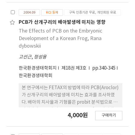
1ppm에서는 가역성을 나타내었으나 2.5ppm에서
2004.09
KCI 등재
구독 인증기관 무료, 개인회원 유료
는 비가역적 인 손상을 주었다. 발달 중인 2세포 배아
를 Cd2+의 여러 농도에 노출시킨 결과 0.1ppm에서
PCB가 산개구리의 배아발생에 미치는 영향
발달이 억제되었으며 노출시간이 길어진 32세포 시
The Effects of PCB on the Embryonic
기에는 세포붕괴현상을 유발하였다. 한편, 포배기 배
Development of a Korean Frog, Rana
아를 Cd2+의 여러 농도에 노출시 켜 96시간 배양한
dybowskii
후 유생의 치사율 및 기형율을 대상으로 probit 분석
고선근
,
정성용
법으로 조사한 결과 LC50은 0.1ppm, EC50은
0.08ppm, TI는 5.0을 나타내어 Cd2+은 높은 치사율
한국환경생태학회지
제18권 제3호
pp.340-345
을 나타내는 물질로 나타났다. 기형 양상은 척추기형
한국환경생태학회
이 0.05ppm에서 14.3%,꼬리기형이 0.1ppm에서
75.0%,복부기형 이 0.01ppm에서 66.7%를 나타내
본 연구에서는 FETAX의 방법에 따라 PCB(Aroclor)
었고 profound형 기형이 0.1ppm에서 25.0%를 각
가 산개구리의 배아발생에 미치는 효과를 조사하였
각 나타냈으며 Cd2+ 0.1ppm에서 머리에서 꼬리까
다. 배아의 치사율과 기형률은 probit 분석법으로 조
지의 성장을 억제하였다. 결론적으로 본 연구의 결과
사하였다. PCB에 의한 LC50은 1.48ppb을 나타냈고
4,000원
들은 Cd2+이 난자성숙, 난할 및 배아의 발달과정에
구매하기
EC50은 0.25ppb를 나타냈으며 TI는 5.7을 나타내어
높은 독성의 효과를 가짐을 나타낸다.
PCB는 높은 치사율을 나타내는 최기형성 물질로 판
단된다. 기형양상은 수포형성 기형이 0.1ppb에서