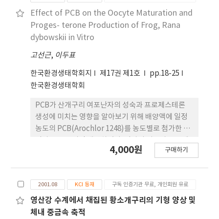
사하였다. NiCl2, Carbofuran, Diazinon에 따른
teratogenic concentration(EC50)은 0.4, 1.6,
Effect of PCB on the Oocyte Maturation and
1.9mg/1 을 각각 나타내었으며 embryolethal
Proges- terone Production of Frog, Rana
concentrations(LC50)은 17.5, 41.5, 20.2mg/1 을
dybowskii in Vitro
나타내었다. Teratogenic indices
고선근
,
이두표
(TI=LC50/EC50)는 NiCl2의 경우 43.8,
Carbofuran의 경우 26.0. Diazinon의 경우 10.6을
한국환경생태학회지
제17권 제1호
pp.18-25
나타내었다. NiCl2, Carbofuran, Diazinon는 산개
한국환경생태학회
구리 배아에 대해 강력한 기형성을 나타내었으며 이
PCB가 산개구리 여포난자의 성숙과 프로제스테론
들의 농도에 의존하여 수포형성, 꼬리, 척추기형 등이
생성에 미치는 영향을 알아보기 위해 배양액에 일정
증가하였다. 이상의 결과들로 보아
농도의 PCB(Arochlor 1248)를 농도별로 첨가한 후
NiCl2,Carbofuran, Diazinon 모두 낮은 농도에서
난자들을 20시간 배양하였다. 난자의 성숙과 프로제
배아의 발생을 억제하여 산개구리 배아의 기형성 시
4,000원
구매하기
스테론 생성을 유도하기 위하여 FPH(Frog
험방법은 화학물질 및 환경오염물질의 독성검정에 요
pituitary homogenate: 0.01p.e/ml)를 사용하였
긴하게 활용할 수 있을 것으로 판단된다.으로 판단된
으며 여포난자의 성숙율은 난자 내의 핵막 붕괴율로
다.
2001.08
KCI 등재
구독 인증기관 무료, 개인회원 유료
부터 구하였고 프로제스테론 생성은 배양액내로 분비
되는 양을 조사하였다. 실험 결과 PCB는 10ppb의 농
영산강 수계에서 채집된 황소개구리의 기형 양상 및
도부터 여포난자의 성숙과 프로제스테론 생성을 현저
체내 중금속 축적