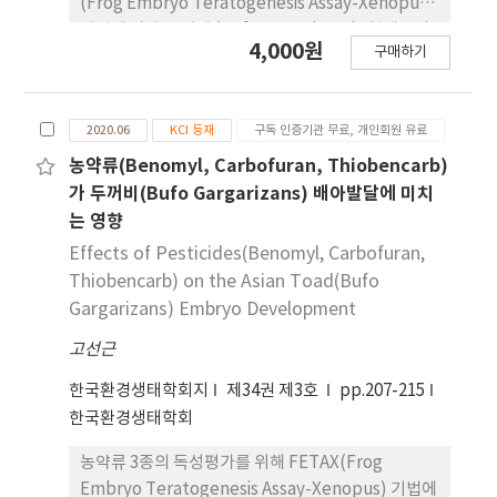
(Frog Embryo Teratogenesis Assay-Xenopus)
기법에 따라 두꺼비 (Bufo gargarizans), 청개구리
4,000원
구매하기
(Hyla japonica), 참개구리 (Pelophylax
nigromaculatus)의 배아를 배양하면서
tebuconazole 의 효과를 probit 분석법으로 조사
2020.06
KCI 등재
구독 인증기관 무료, 개인회원 유료
하였다. 그 결과, tebuconazole의 농도에 의존하여
유생의 체장 길이는 감소하고 치사율과 기형률은 증
농약류(Benomyl, Carbofuran, Thiobencarb)
가하였으며 tebuconazole의 teratogenic
가 두꺼비(Bufo Gargarizans) 배아발달에 미치
concentration (EC50)은 각각 34.4, 10.6, 14.9 mg
는 영향
kg-1 을 나타내었고 embryo lethal
Effects of Pesticides(Benomyl, Carbofuran,
concentrations (LC50)은 75.4, 38.2, 39.6 mg kg-
Thiobencarb) on the Asian Toad(Bufo
1을 나타내었다. Teratogenic index (TI=
Gargarizans) Embryo Development
LC50/EC50)는 각각 2.19, 3.58, 2.65을 나타내어 두
고선근
꺼비, 청개구리, 참개구리 배아 발달에 최기형성 물질
로 작용함을 알 수 있었다. 이상의 결과들로 보아
한국환경생태학회지
제34권 제3호
pp.207-215
tebuconazole은 낮은 농도에서 개구리 배아의 발
한국환경생태학회
달에 민감하게 반응하였으며 치사율, 기형률, 성장
률, 기형양상 등을 기존의 연구들과 비 교하였을 때 유
농약류 3종의 독성평가를 위해 FETAX(Frog
사한 결과를 나타내어 국내 서식하는 개구리류 배아
Embryo Teratogenesis Assay-Xenopus) 기법에