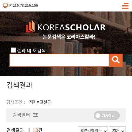
IP:216.73.216.156
메
뉴
결과 내 재검색
검
색
검색결과
검색조건
저자=고선근
검색필터
CLOSE
검색결과
건
18