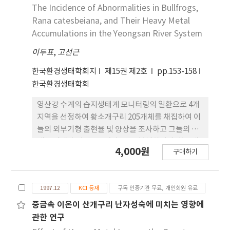
히 억제하였으며 PCB 작용의 가역성을 조사하기 위
The Incidence of Abnormalities in Bullfrogs,
해 3시간 동안 여포난자들을 PCB에 노출시킨 후 보
Rana catesbeiana, and Their Heavy Metal
통 배양액으로 옮겨 계속 배양을 해 본 결과 PCB
Accumulations in the Yeongsan River System
2.5ppb에서는 가역성을 나타내었으나 5 ppb에서는
이두표
,
고선근
비가역적인 손상을 주었다. 이와 같이 PCB는 낮은 농
도에서 난자의 성숙과 프로제스테론의 분비 등을 억
한국환경생태학회지
제15권 제2호
pp.153-158
제하였으며, 개구리 난자 배양계는 환경오염물질의
한국환경생태학회
독성 검정에 요긴하게 사용할 수 있음을 시사하였다
영산강 수계의 습지생태계 모니터링의 일환으로 4개
지역을 선정하여 황소개구리 205개체를 채집하여 이
들의 외부기형 출현율 및 양상을 조사하고 그들의 체
내 조직에 축적된 중금속 농도를 분석하였다. 황소개
4,000원
구매하기
구리의 기형 출현율은 6.8%로 다른 척추동물에서의
자연발생률 3%보다 높았으며, 기형은 모두 앞 또는
뒷발갉에서 나타났다. 유형별로 보면 결손
1997.12
KCI 등재
구독 인증기관 무료, 개인회원 유료
(Ectrodactyly)이 64.3%로 가장 많았고 다음으로
확장(Dilation)이 28.6%, 절단(Truncation) 7.1%
중금속 이온이 산개구리 난자성숙에 미치는 영향에
의 순이었다. 정상과 기형 개체간에 중금속의 농도를
관한 연구
조직별로 비교해 본 결과 기형개체의 신장에서 Mn은