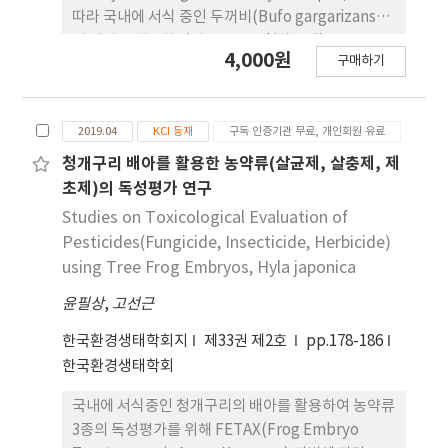
발달에 영향을 미칠 수 있는 것으로 여겨지며, 종에 따
따라 국내에 서식 중인 두꺼비(Bufo gargarizans)
라 치사율 및 기형률, 기형양상 등의 차이를 나타내는
의 배아를 배양하면서 Benomyl(살균제),
4,000원
원인 등을 명확히 파악하기 위해서 종 특이적 특성 등
구매하기
Carbofuran(살충제), Thiobencarb(제초제)의 영
을 규 명하는 연구가 더 필요할 것으로 여겨진다.
향을 probit 분석법으로 조사하였다. 그 결과,
Benomyl, Carbofuran, Thiobencarb의 농도에
2019.04
KCI 등재
구독 인증기관 무료, 개인회원 유료
의존하여 유생의 체장 길이는 감소하고 치사율과 기
형율은 증가하였다. Benomyl, Carbofuran,
청개구리 배아를 활용한 농약류(살균제, 살충제, 제
Thiobencarb의 teratogenic
초제)의 독성평가 연구
concentration(EC50)은 각각 1.03, 8.74, 4.98㎎/ℓ
Studies on Toxicological Evaluation of
을 나타내어 Benomyl이 기형 유발에 가장 민감하게
Pesticides(Fungicide, Insecticide, Herbicide)
반응하였으며, embryo lethal
using Tree Frog Embryos, Hyla japonica
concentrations(LC50)은 7.26, 560.72, 16.87㎎/ℓ
윤필상
,
고선근
을 나타내어 Benomyl이 가장 낮은 농도에서 배아가
치사되는 것으로 나타났다. Teratogenic index
한국환경생태학회지
제33권 제2호
pp.178-186
(TI=LC50/EC50)는 Benomyl 7.05, Carbofuran
한국환경생태학회
64.16, Thiobencarb 3.39를 나타내어 TI값이 모두
기형유발물질로 판단되는 기준인 1.5이상으로 시험
국내에 서식중인 청개구리의 배아를 활용하여 농약류
에 사용된 농약류 3종은 최기형성 물질로 판단된다.
3종의 독성평가를 위해 FETAX(Frog Embryo