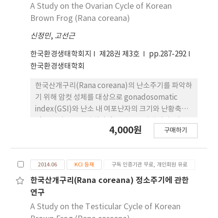
February, indicating the ovarian cycle that all
관 단면적도 최저치를 나타내어 정자형성은 GSI 및
A Study on the Ovarian Cycle of Korean
follicle oocytes in ovary are developed
세정관 변화와 일치하는 잠재적 연속형으로 진행되었
Brown Frog (Rana coreana)
separately, not synchronized, during the
다. 본 결과들로 보아 두꺼비 수컷의 정소주기 중 정자
growing period of follicle oocytes and the
신정민
,
고선근
형성은 4월부터 7월에 활발하게 진행되며 번식기는 2
postvitellogenic follicle oocytes are
월에서 3월로 확인되었다.
한국환경생태학회지
제28권 제3호
pp.287-292
maintained the ovulation period.
한국환경생태학회
한국산개구리(Rana coreana)의 난소주기를 파악하
기 위해 암컷 성체를 대상으로 gonadosomatic
index(GSI)와 난소 내 여포난자의 크기와 난황축적
정도를 기준으로 발달과정을 연중 조사하였다. 난소
4,000원
구매하기
무게와 GSI는 3월부터 5월까지 가장 낮게 나타났으
며 모든 여포난자들은 난황축적 전단계의 상태로 존
재하여 난황형성이 중단된 것으로 판단된다. 난소무
2014.06
KCI 등재
구독 인증기관 무료, 개인회원 유료
게와 GSI가 증가하기 시작한 6월의 난소에서는 난황
축적 전기단계의 여포난자가 출현하였고 8월에는 난
한국산개구리(Rana coreana) 정소주기에 관한
황축적 중기단계와 난황축적 전단계의 여포난자가 존
연구
재하여 난소무게와 GSI도 증가하여 나타났다. 이러한
A Study on the Testicular Cycle of Korean
현상은 이 시기에 난황축적 현상이 활발하게 진행되