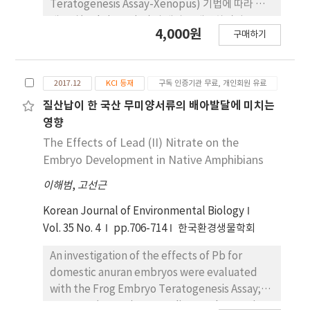
Carbofuran이 가장 강력한 최기형성물질로 작용함
Teratogenesis Assay-Xenopus) 기법에 따라 청
을 알 수 있었으며, 농약류가 두꺼비 및 양서류의 배아
개구리(Hyla japonica)의 배아를 배양하면서
4,000원
발달에 미치는 영향과 그 작용기작을 규명하기 위해
구매하기
Benomyl(살균제), Carbofuran(살충제),
서는 보다 구체적인 연구가 필요할 것으로 판단된다.
Thiobencarb(제초제)의 효과를 probit 분석법으
로 조사하였다. 그 결과, Benomyl, Carbofuran,
2017.12
KCI 등재
구독 인증기관 무료, 개인회원 유료
Thiobencarb의 농도에 의존하여 유생의 체장 길이
는 감소하고 치사율과 기형율은 증가하였다.
질산납이 한 국산 무미양서류의 배아발달에 미치는
Benomyl, Carbofuran, Thiobencarb의
영향
teratogenic concentration(EC50)은 각각 1.00,
The Effects of Lead (II) Nitrate on the
0.58, 4.75mg/L을 나타내어 Carbofuran이 기형유
Embryo Development in Native Amphibians
발에 가장 민감하게 반응하였으며, embryo lethal
이해범
,
고선근
concentrations(LC50)은 7.04, 28.71, 16.12mg/L
을 나타내어 Benomyl이 가장 낮은 농도에 서 배아를
Korean Journal of Environmental Biology
치사하는 것으로 나타났다. Teratogenic
Vol. 35 No. 4
pp.706-714
한국환경생물학회
index(TI=LC50/EC50)는 Benomyl 7.04,
Carbofuran 49.50, Thiobencarb 3.39를 나타내어
An investigation of the effects of Pb for
TI값이 모두 기형유발물질로 판단하는 기준인 1.5 이
domestic anuran embryos were evaluated
상을 나타내어 시험에 사용된 농약류 3종은 최기형성
with the Frog Embryo Teratogenesis Assay;
물질로 판단되며 Carbofuran이 가장 강력한 최기형
Xenopus (FETAX). Depending on the species,