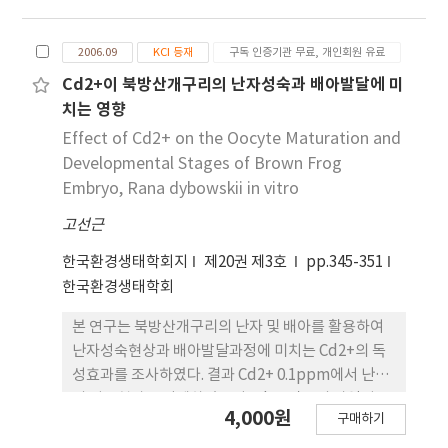
Tebuconazole이 민감하게 영향을 미침을 보여준
다. 또한 참개구리 배아는 다량의 배아 확보가 가능하
며 배양이 용이하고 치사율, 기형율, 성장률, 기형양
2006.09
KCI 등재
구독 인증기관 무료, 개인회원 유료
상 등이 참고문헌들과 비교하였을 때 유사한 결과를
Cd2+이 북방산개구리의 난자성숙과 배아발달에 미
나타내어 참개구리 배아를 활용한 시험기법은 화학물
치는 영향
질 및 환경오염물질의 독성검정에 활용할 수 있을 것
Effect of Cd2+ on the Oocyte Maturation and
으로 판단된다.
Developmental Stages of Brown Frog
Embryo, Rana dybowskii in vitro
고선근
한국환경생태학회지
제20권 제3호
pp.345-351
한국환경생태학회
본 연구는 북방산개구리의 난자 및 배아를 활용하여
난자성숙현상과 배아발달과정에 미치는 Cd2+의 독
성효과를 조사하였다. 결과 Cd2+ 0.1ppm에서 난자
의 성숙현상을 억제하였으며 Cd2+ 작용의 가역성을
4,000원
구매하기
조사하기 위해 3시간 동안 난자들을 Cd2+에 노출시
킨 후 보통배양액으로 옮겨 17시간 배양한 결과