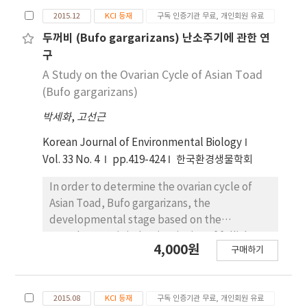
Bombina orientalis, respectively. Therefore,
Benomyl의 농도에 의존하여 유생의 체장 길이는 감
2015.12
KCI 등재
구독 인증기관 무료, 개인회원 유료
the Pb seems likely to have a teratogenic
소하고 치사율 과 기형율은 증가하였으며 Zn과
effect in all four species’ embryonic
Benomyl의 teratogenic concentration(EC50)
두꺼비 (Bufo gargarizans) 난소주기에 관한 연
development. The Bombina orientalis was
은 각각 2.3, 1.0㎎/ℓ을 나타내었고 embryo lethal
구
the most sensitive to the Pb. This means that
concentrations(LC50)은 10.3, 6.9㎎/ℓ을 나타내
A Study on the Ovarian Cycle of Asian Toad
the difference between the different
었다. Teratogenic index(TI=LC50/EC50)는 Zn의
(Bufo gargarizans)
species, even if they have all been exposed
경우 4.4, Benomyl의 경우 6.7을 나타내어 Zn과
to the same concentration of pollutants
박세화
,
고선근
Benomyl은 두꺼비 배아 발달에 최기형성 물질로 작
depending on the species. The result above
용함을 알 수 있었다. 이상의 결과들로 보아 Zn과
Korean Journal of Environmental Biology
show that the Pb acts as a teratogenic agent
Benomyl 모두 낮은 농도에서 두꺼비 배아발달에 민
Vol. 33 No. 4
pp.419-424
한국환경생물학회
in the development of the four domestic
감하게 반응하였다. 이는 다량의 배아 확보가 가능하
frog species.
며 배양이 용이하고 치사율, 기형율, 성장률, 기형양
In order to determine the ovarian cycle of
상 등을 기존의 연구들과 비교하였을 때 유사한 결과
Asian Toad, Bufo gargarizans, the
를 나타내어 두꺼비 배아를 활용한 시험기법은 화학
developmental stage based on the
물질 및 환경오염물질의 독성검정에 활용할 수 있을
gonadosomatic index (GSI), size of follicle
4,000원
것으로 판단된다.
구매하기
oocytes in ovary and vitellogenesis for adult
females were investigated all around the
year. The weight of ovary and GSI were the
2015.08
KCI 등재
구독 인증기관 무료, 개인회원 유료
lowest from April, and all follicle oocytes