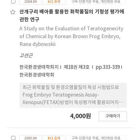
2004.09
KCI 등재
구독 인증기관 무료, 개인회원 유료
62.0%, 꼬리기형이 1ppb에서 32.0%, profund형
의 기형이 5ppb에서 68.0%를 나타냈다. PCB는 비
산개구리 배아를 활용한 화학물질의 기형성 평가에
교적 낮은 농도인 1.0ppb에서 머리에서 꼬리까지의
관한 연구
성장을 저해하는 결과를 나타내어 이러한 배아의 성
A Study on the Evaluation of Teratogenecity
장억제에 의 한 평가는 환경오염물질의 독성을 평가
of Chemical by Korean Brown Frog Embryo,
하는 데 민감한 지표로 사용되어질 수 있을 것으로 생
Rana dybowskii
각된다. 결론적으로 이러한 결과는 PCB가 산개구리
고선근
배아발생과정에 높은 독성을 지닌 것을 나타낸다.
한국환경생태학회지
제18권 제3호
pp.333-339
한국환경생태학회
최근 화학물질 및 환경오염물질의 독성 시험법으로
Frog Embryo Teratogenesis Assay-
Xenopus(FETAX)방법이 독성평가에 활용되어지고
있다. 본 연구에서는 FETAX 방법에 따라 한국산 개구
4,000원
구매하기
리 중 산개구리(Rana dybowskia)의 배아를 이용하
여 NiCl2, Carbofuran, Diazinon의 기형성을 조사
하였으며 치사율과 기형률은 probit 분석법으로 조
2003.04
KCI 등재
구독 인증기관 무료, 개인회원 유료