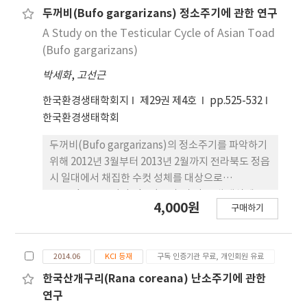
exist in the pre-vitellogenic form, indicating
두꺼비(Bufo gargarizans) 정소주기에 관한 연구
that the vitellogenesis was suspended. The
A Study on the Testicular Cycle of Asian Toad
follicle oocytes in early-vitellogenic stage
(Bufo gargarizans)
appeared in ovary during may when the
박세화
,
고선근
weight of ovary and GSI start to increased,
and the follicle oocytes in midvitellogenic
한국환경생태학회지
제29권 제4호
pp.525-532
and pre-vitellogenic stages existed during
한국환경생태학회
June and the weight of ovary and GSI also
increased. This indicates that vitellogenesis
두꺼비(Bufo gargarizans)의 정소주기를 파악하기
has been carried out actively during this
위해 2012년 3월부터 2013년 2월까지 전라북도 정읍
period. The follicle oocytes in mid-
시 일대에서 채집한 수컷 성체를 대상으로
vitellogenic stage and late-vitellogenic stage
gonadosomatic index(GSI) 및 정소 내 생식세포
4,000원
구매하기
when the vitellogenesis was also completed
의 변화를 연중 조사하였다. 세정관 내 정자형성은 4
existed on September. Post-vitellogenic
월부터 시작되어져 7월에 가장 활발하게 진행되었으
follicle oocytes after vitellogenesis started
며 이 시기에 GSI 값이 가장 컸고 세정관 단면적도 가
2014.06
KCI 등재
구독 인증기관 무료, 개인회원 유료
to appear from October and rapidly
장 넓게 나타났다. 2월부터는 정자배출 후 단계의 세
increased from December in hibernation. The
정관이 출현하기 시작하여 3월에 가장 많이 존재하였
한국산개구리(Rana coreana) 난소주기에 관한
full grown follicle oocytes existed during
고 이 시기에 제1 정원세포가 나타났으며 GSI와 세정
연구