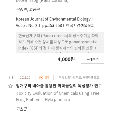
Brown Frog (Rana coreana)
는 것을 의미하며 난소무게와 GSI가 높게 나타난 9월
신정민
,
고선근
에서 11월까지는 난황축적 중기단계의 여포난자들과
난황축적이 거의 완성된 난황축적 후기단계의 여포난
Korean Journal of Environmental Biology
자들이 존재하였다. 동면중인 12월부터 난황축적을
Vol. 32 No. 2
pp.153-158
한국환경생물학회
마치고 성장이 완료된 여포난자들이 출현하였으며 2
월의 난소에서는 성장이 완료된 여포난자가 전체적으
한국산개구리 (Rana coreana)의 정소주기를 파악
로 존재하여 여포난자의 성장기에는 난소내의 모든
하기 위해 수컷 성체를 대상으로 gonadosomatic
여포난자들이 동시적(synchronized)으로 진행되지
index (GSI)와 정소 내 생식세포의 변화를 연중 조사
않고 각각의 여포난자에 따라 진행되다가 배란시기에
하였다. 정소의 세정관내 정자형성은 8월부터 시작되
4,000원
성장이 완료된 상태를 유지하는 난소주기를 나타내었
구매하기
어져 9월의 정소에서 가장 활발하게 진행되었으며 이
다.
시기에 GSI의 값이 가장 컸고 세정관의 단면적도 가
장 넓게 나타났다. 2월의 정소에서는 정자배출 후 단
2012.10
KCI 등재
구독 인증기관 무료, 개인회원 유료
계의 세정관들이 출현하였으며 이후 3월~7월까지 일
정기간동안 정자형성이 정지되었고 GSI와 세정관의
청개구리 배아를 활용한 화학물질의 독성평가 연구
단면적도 최저치를 나타내었다. 본 결과들로 보아 한
Toxicity Evaluation of Chemicals using Tree
국산개구리 수컷의 GSI는 7월에서 8월 사이에 유의
Frog Embryos, Hyla japonica
하게 변화했고 정자형성과정이 불연속적으로 진행되
고선근
는 정소주기를 나타내며 번식기는 2월로 확인되었다.