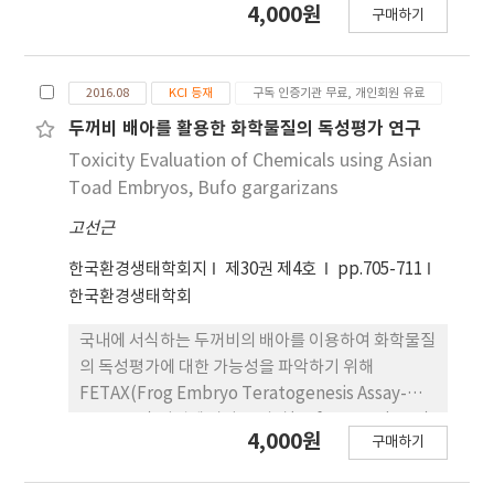
4,000원
성물질로 작용함을 알 수 있었다.
구매하기
the difference between the embryo size and
the embryonic development time was
determined. As a result, mortality and
2016.08
KCI 등재
구독 인증기관 무료, 개인회원 유료
malformation rates were increased,
malformation patterns were changed and
두꺼비 배아를 활용한 화학물질의 독성평가 연구
larval body length were decreased in a dose
Toxicity Evaluation of Chemicals using Asian
dependent manner of the Pb. The half
Toad Embryos, Bufo gargarizans
maximal lethal concentration (LC50) of the
고선근
Bufo gargarizans, Hyla japonica, Rana
nigromaculata and Bombina orientalis were
한국환경생태학회지
제30권 제4호
pp.705-711
0.58, 0.49, 0.52, 0.54 mg L-1, respectively. The
한국환경생태학회
half maximal effective concentration (EC50)
of the Bufo gargarizans, Hyla japonica, Rana
국내에 서식하는 두꺼비의 배아를 이용하여 화학물질
nigromaculata and Bombina orientalis were
의 독성평가에 대한 가능성을 파악하기 위해
0.35, 0.74, 0.30, 0.29 mg L-1, respectively. The
FETAX(Frog Embryo Teratogenesis Assay-
teratogenic index (TI) were 1.66 in the Bufo
Xenopus) 기법에 따라 두꺼비(Bufo gargarizans)
4,000원
구매하기
gargarizans, 1.81 in the Hyla japonica, 1.73 in
의 배아를 배양하면서 Zn과 Benomyl의 효과를
the Rana nigromaculata and 1.86 in the
probit 분석법으로 조사하였다. 그 결과, Zn과