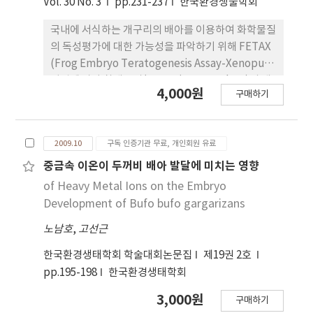
Vol. 30 No. 3
pp.231-237
한국환경생물학회
낮은 농도에서 청개구리 배아의 발달에 민감하게 반
응하였으며 다량의 배아 확보가 가능하였고 배양이
국내에 서식하는 개구리의 배아를 이용하여 화학물질
용이하였으며 치사율, 기형율, 성장률, 기형양상 등
의 독성평가에 대한 가능성을 파악하기 위해 FETAX
이 기존의 연구들과 비교하였을 때 유사한 결과를 나
(Frog Embryo Teratogenesis Assay-Xenopus)
타내어 청개구리 배아를 활용한 시험기법은 화학물질
기법에 따라 참개구리(Rana nigromaculata)의 배
4,000원
및 환경오염물질의 독성검정에 활용할 수 있을 것으
구매하기
아를 배양하면서 Ni2+과 Tebuconazole의 효과를
로 판단된다.
probit 분석법으로 조사하였다. 그 결과, Ni2+과
Tebuconazole의 농도에 의존하여 유생의 체장 길
2009.10
구독 인증기관 무료, 개인회원 유료
이는 감소하고 치사율과 기형율은 증가하였으며
Ni2+과 Tebuconazole의 half maximal
중금속 이온이 두꺼비 배아 발달에 미치는 영향
effective concentration (EC50)은 각각 0.07,
of Heavy Metal Ions on the Embryo
12.7 mg L-1을 나타내었고 half maximal lethal
Development of Bufo bufo gargarizans
concentrations (LC50)은 4.2, 39.1 mg L-1을 나타
노남호
,
고선근
내었다. Teratogenic index (TI=LC50/EC50)는
Ni2+의 경우 61.4, Tebuconazole의 경우 3.1을 나
한국환경생태학회 학술대회논문집
제19권 2호
타내어 참개구리 배아 발달에 최기형성 물질로 작용
pp.195-198
한국환경생태학회
함을 알 수 있었다. 이상의 결과는 참개구리 배아의 발
3,000원
달에 대표적 유해 화학물질인 Ni2+과
구매하기