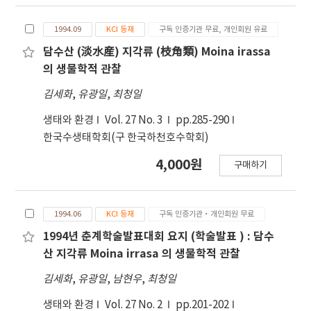
1994.09
KCI 등재
구독 인증기관 무료, 개인회원 유료
담수산 (淡水産) 지각류 (枝角類) Moina irassa
의 생물학적 관찰
김세화
,
유광일
,
최청일
생태와 환경
Vol. 27 No. 3
pp.285-290
한국수생태학회(구 한국하천호수학회)
4,000원
구매하기
1994.06
KCI 등재
구독 인증기관·개인회원 무료
1994년 춘계학술발표대회 요지 (학술발표 ) : 담수
산 지각류 Moina irrasa 의 생물학적 관찰
김세화
,
유광일
,
남현우
,
최청일
생태와 환경
Vol. 27 No. 2
pp.201-202