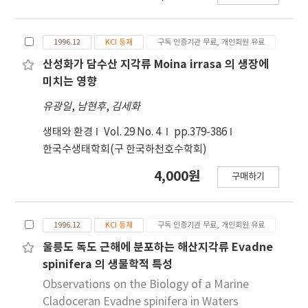
이 출현하였다. 단일종으로 D. galeata가 최대 입방
미터당 16,964개체의(1996년 6월, 정점 2) 농밀한
개체군을 형성하였으며 D. pulex, B. longirostris,
1996.12
KCI 등재
구독 인증기관 무료, 개인회원 유료
T. hyalinus, C. vicinus도 각각 입방미터당 9,375 개
산성화가 담수산 지각류 Moina irrasa 의 생장에
체, 7,250개체, 6,714개체 및 5,772개체의 개체군이
미치는 영향
관찰되었다. 동물플랑크톤군집의 종다양성지수는
1996년 5, 6월을 제외하고는 상류역인 정점 1~4에서
유광일
,
남현후
,
김세화
하류역인 5~7보다 높게 나타났다.
생태와 환경
Vol. 29 No. 4
pp.379-386
한국수생태학회(구 한국하천호수학회)
4,000원
구매하기
1996.12
KCI 등재
구독 인증기관 무료, 개인회원 유료
울릉도 독도 근해에 분포하는 해산지각류 Evadne
spinifera 의 생물학적 특성
Observations on the Biology of a Marine
Cladoceran Evadne spinifera in Waters