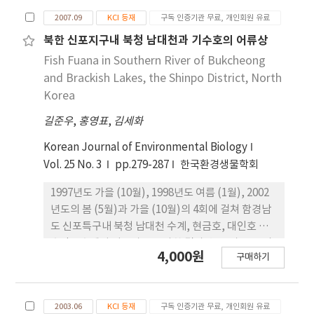
narrow area with shallowness of waters
during the short period.
2007.09
KCI 등재
구독 인증기관 무료, 개인회원 유료
북한 신포지구내 북청 남대천과 기수호의 어류상
Fish Fuana in Southern River of Bukcheong
and Brackish Lakes, the Shinpo District, North
Korea
길준우
,
홍영표
,
김세화
Korean Journal of Environmental Biology
Vol. 25 No. 3
pp.279-287
한국환경생물학회
1997년도 가을 (10월), 1998년도 여름 (1월), 2002
년도의 봄 (5월)과 가을 (10월)의 4회에 걸쳐 함경남
도 신포특구내 북청 남대천 수계, 현금호, 대인호 및
호만포호에서 어류상을 조사한 결과 총 11과 29종의
4,000원
구매하기
어류가 확인되었으며 이중 잉어과가 약 28%를 차지
하였다. 천연기념물 및 희귀어류는 확인되지 않았으
며 상업용도의 어류가 10종, 소하성어류가 5종, 기수
2003.06
KCI 등재
구독 인증기관 무료, 개인회원 유료
역어류가 5종으로 나타났다. 식성에 있어서는 육식성