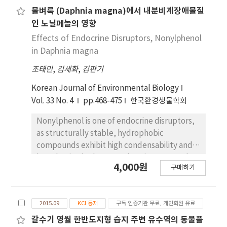
and one species of nematod, ostracod and
물벼룩 (Daphnia magna)에서 내분비계장애물질
decapod, respectively. No brackish and
인 노닐페놀의 영향
marine species were distributed except for
Effects of Endocrine Disruptors, Nonylphenol
two species of brackish water copepods.
in Daphnia magna
Prosperity in the species number of 15
조태민
,
김세화
,
김판기
species was observed in October at Sung-
dong and Jang-hang. The maximum
Korean Journal of Environmental Biology
abundance was recorded in March at Si-am
Vol. 33 No. 4
pp.468-475
한국환경생물학회
with 8,000 indiv. L-1 with the explosion of
Brachionus calyciflorus. Other sites also
Nonylphenol is one of endocrine disruptors,
showed high abundances in March with the
as structurally stable, hydrophobic
abundance higher than 5,000 indiv. L-1.
compounds exhibit high condensability and
Except in March, the abundance levels were
long-lasting in the natural environment. The
4,000원
recorded as less than some hundred indiv. L-1
구매하기
purpose of this study was to determine the
throughout the study. Species diversity
toxic effects of nonylphenol on Daphnia
varied between 0.4-1.8. The gut contents of
magna. In acute toxicity test, D. magna was
the copepodite showed that various diatoms
2015.09
KCI 등재
구독 인증기관 무료, 개인회원 유료
exposed for 48 h at concentrations of 0, 10,
might be their major food items, and lots of
18, 32, 56 and 100 μg L-1 nonylphenol. In
갈수기 영월 한반도지형 습지 주변 유수역의 동물플