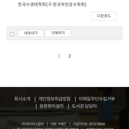
한국수생태학회(구 한국하천호수학회)
다운로드
내보내기
구매하기
1
2
회사소개
개인정보취급방침
이메일무단수집거부
원문뷰어설치
도서관 담당자
(주)코리아스칼라
대표: 서혜진
사업자번호: 107-87-69034