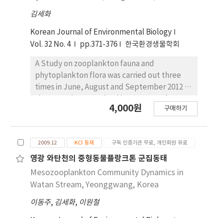
종씩 등 총 85종류가 출현하였다. 기수성 요각류는 전
김세화
정점에서 출현하였으며 담수산 윤충류와 지각류의 분
포는 강 상류 정점에 제한되었다. Acartia 속에 속하
Korean Journal of Environmental Biology
는 종들은 3, 4월에 A. hudsonica가 출현한 후 소멸
Vol. 32 No. 4
pp.371-376
한국환경생물학회
하면 5, 6월에 A. omori가 출현하는 월별 천이를 하였
다. 동물플랑크톤 출현량은 450~87,818ind m-3 사
A Study on zooplankton fauna and
이에서 변동하였는데 하구역 정점들에서 요각류 유생
phytoplankton flora was carried out three
과 미성숙 개체들의 대량 출현에 의하여 입방미터당
times in June, August and September 2012 at
수 만 개체의 출현량이 기록된 결과이다. 종 다양성지
the Hyuncheon wetland in Gangwon-do,
4,000원
구매하기
수는 0.6~2.3범위에서 변동하였는데 하구역에서 낮
Korea. A total of 14 taxa of zooplankton were
았고 강 상류에서 높았다. 탐진강 하구역에서의 기수
distributed, which consisted of six rotifers,
역 형성은 뚜렷하며 강 상류역 수 km까지 확장되어
four cladocerans, two copepods, one
2009.12
KCI 등재
구독 인증기관 무료, 개인회원 유료
있는 것으로 추정된다.
nematode and one aquatic insect larvae.
Occurrence of Simulium japonicum supports
영광 와탄천의 중형동물플랑크톤 군집동태
that studied water is the first grade clear
Mesozooplankton Community Dynamics in
water. It was observed that the abundance
Watan Stream, Yeonggwang, Korea
of zooplankton was never exceeded over 55
이동주
,
김세화
,
이원철
ind.L-1. Rotifers dominated in the months of
June and August, whereas cladocerans in