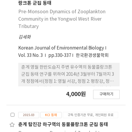
unidentified materials were also observed.
chronic toxicity test, D. magna were exposed
랑크톤 군집 동태
The environmental conditions of water
through water for 21 days at concentrations
Pre-Monsoon Dynamics of Zooplankton
temperature, pH and dissolved oxygen
of 0, 1.0, 1.8, 3.2, 5.6 and 10 μg L-1
Community in the Yongwol West River
content showed to vary 10.1-28.2°C, 7.1-8.6
nonylphenol. Acute toxicity was assessed on
Tributary
and 4.5-11.0 mg L-1, respectively.
the basis of immobility, while chronic toxicity
김세화
was assessed on the basis of fecundity. The
acute toxicity test on nonylphenol was
Korean Journal of Environmental Biology
showed that the values of 24 h and 48 h EC50
Vol. 33 No. 3
pp.330-337
한국환경생물학회
were 25.0 μg L-1 and 13.7 μg L-1, respectively.
In chronic test, fecundity was reduced
춘계 영월 한반도습지 주변 유수역의 동물플랑크톤
significantly at 5.6 μg L-1 of nonylphenol.
군집 동태 연구를 위하여 2014년 3월부터 7월까지 3
These results indicated that nonylphenol
개 정점에서(정점 1: 영월 서강, 정점 2: 평창강, 정점
have some hazard for acute or chronic
3: 주천강) 4회의 동물플랑크톤 시료를 채집하였다.
4,000원
toxicity to freshwater invertebrate organism.
구매하기
총 58종류의 동물플랑크톤이 출현하였으며 27종의
윤충류, 18종의 지각류, 8종류의 요각류, 4종류의 수
서곤충 유생 및 한 종류의 선충류로 이루어져 있었다.
2015.03
KCI 등재
구독 인증기관 무료, 개인회원 유료
Alona속의 종들과 같은 씨물벼룩과에 속하는 지각류
가 다양하게 출현하였고 정수역 대표종들인 물벼룩과
춘계 탐진강 하구역의 동물플랑크톤 군집 동태
와 긴뿔물벼룩과의 지각류가 미출현한 것은 조사 수