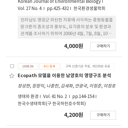
Korean Journal of Environmental Biology
September, respectively. The
Vol. 27 No. 4
pp.425-432
한국환경생물학회
phytoplankton flora was consisted of 26
species. The standing crops varied between
전라남도 영광군 와탄천 지류에 서식하는 중형동물플
4,080~10,120 cell.L-1. Docidium undulatum is
랑크톤의 종조성과 풍부도, 요각류의 분포 및 환경과
the typical species distributed in muddy
관계를 조사하기 위하여 2006년 4월, 7월, 8월, 10월,
wetland and Closterium acerosum is
12월, 2007년 2월 6회에 걸쳐 총 8개의 정점에서 채
4,000원
구매하기
distributed widely from wetlands through
집을 하였다. 조사 기간 동안 출현한 중형동물플랑크
lakes. Navicula spp. and Nitzchia spp. were
톤은 45개의 분류군으로 요각류는 29종, 지각류는 8
recorded to be distributed in lentic waters of
종 등이 출현하였다. 우점하는 분류군 중 요각류는 2
2008.06
KCI 등재
구독 인증기관 무료, 개인회원 유료
big lakes such as Paldang Lake. Species
월에 13종으로 가장 많이 나타난 반면, 7월, 8월에는
diversity indices decreased gradually from
4종으로 가장 적게
Ecopath 모델을 이용한 남양호의 영양구조 분석
June to September between 1.3~1.9 in
장성현
,
장창익
,
나종헌
,
김세화
,
안광국
,
이정준
,
이정호
zooplankton but lowest in August between
0.9~1.6 in phytoplankton, respectively. Based
생태와 환경
Vol. 41 No. 2
pp.144-154
on my study observation, I anticipate that
한국수생태학회(구 한국하천호수학회)
the poor distribution of zooplankton,
4,200원
phytoplankton, and low values of species
구매하기
diversity index are likely to be a cause of