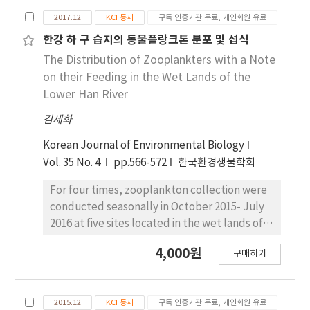
2017.12
KCI 등재
구독 인증기관 무료, 개인회원 유료
한강 하 구 습지의 동물플랑크톤 분포 및 섭식
The Distribution of Zooplankters with a Note
on their Feeding in the Wet Lands of the
Lower Han River
김세화
Korean Journal of Environmental Biology
Vol. 35 No. 4
pp.566-572
한국환경생물학회
For four times, zooplankton collection were
conducted seasonally in October 2015- July
2016 at five sites located in the wet lands of
the lower Han River, ie., Si-am, Sung-dong,
4,000원
구매하기
Gong-reung stream, San-nam and Jang-hang.
A total of 46 species of zooplankton were
collected, which comprise 25 species of
2015.12
KCI 등재
구독 인증기관 무료, 개인회원 유료
rotifers, seven cladocerans, ten copepods,