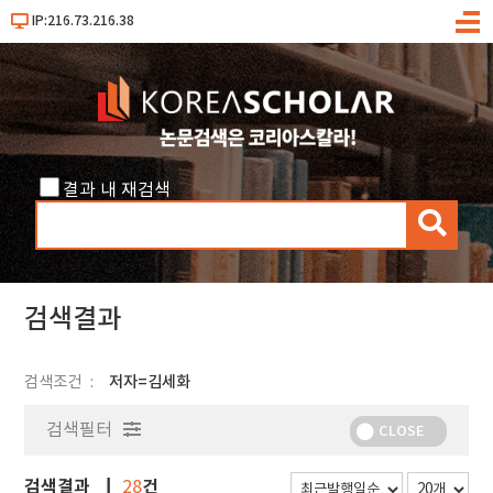
IP:216.73.216.38
메
뉴
결과 내 재검색
검
색
검색결과
검색조건
저자=김세화
검색필터
CLOSE
검색결과
건
28