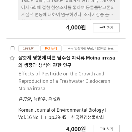
1995년 6월부터 1996년 6월까지 한강 하류 7개 정점
에서 6회에 걸친 현장조사를 통하여 동물플랑크톤의
계절적 변동에 대하여 연구하였다. 조사기간중 출현
한 동물플랑크톤은 총 70분류군 (taxa)으로 원생동
4,000원
구매하기
물 3종, 윤충류 25종, 지각류 18종, 요각류 13종, 다
모류 1종 등 60종이 종준위까지 동정되었다. 계절별
로는 1995년 6월에 전정점에서 10~27분류군이 출현
1998.04
KCI 등재
구독 인증기관 무료, 개인회원 유료
하여 가장 다양한 출현 양상을 보였으며 홍수 발생 직
후인 1995년 7월에 가장 빈약하게 출현하였다. 정점
살충제 영향에 따른 담수산 지각류 Moina irrasa
별로는 상류에서 하류보다 많은 종류가 출현하는 경
의 생장과 생식에 관한 연구
향을 보였다. 동물플랑크톤의 최대출현량은 입방미터
Effects of Pesticide on the Growth and
당 44,317 개체(1996년 6월, 정점 7)를 기록하였으
Reproduction of a Freshwater Cladoceran
나 같은 정점에서 1995년 7월에는 전혀 출현하지 않
Moina irrasa
았다. 계절별로는 1995, 1996년 모두 6월에 높은 출
유광일
,
남현우
,
김세화
현량을 기록하였으며 7월과 1월에 출현량이 급격하
게 감소하였다. 우점종으로는 지각류인 Daphnia
Korean Journal of Environmental Biology
galeata와 D. pulex 및 Bosmina longirostris와 요
Vol. 16 No. 1
pp.39-45
한국환경생물학회
각류인 Canthocamptus carinatus, Cyclops
vicinus, Thermocyclops hyalinus 및 요각류 유생
4,000원
구매하기