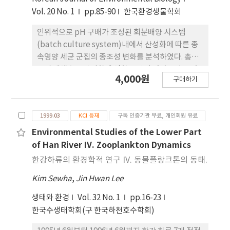
Vol. 20 No. 1
pp.85-90
한국환경생물학회
인위적으로 pH 구배가 조성된 회분배양 시스템
(batch culture system)내에서 산성화에 따른 종
속영양 세균 군집의 종조성 변화를 분석하였다. 총세
균의 개체수는 산성화에 영향을 받지 않았으며, 종속
4,000원
구매하기
영양세균 군집의 크기는 pH가 낮아질수록 감소하였
다. 전 pH구간에서 분리된 종속영양 세균들은 모두
12속 22종으로 나타났으며, 이중 그람음성 세균은
1999.03
KCI 등재
구독 인증기관 무료, 개인회원 유료
64%,그람양성 세균은 36%의 비율로 분포하였다.
pH가 낮아짐에 따라 그람양성 세균의 분포
Environmental Studies of the Lower Part
of Han River IV. Zooplankton Dynamics
한강하류의 환경학적 연구 IV. 동물플랑크톤의 동태.
Kim Sewha
,
Jin Hwan Lee
생태와 환경
Vol. 32 No. 1
pp.16-23
한국수생태학회(구 한국하천호수학회)