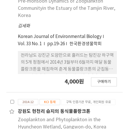
Pre-monsoon Dynamics of Zooplankton
역의 유수성을 보여준다. 동물플랑크톤 출현량은 정
Communityin the Estuary of the Tamjin River,
점 3에서만 입방미터당 4,451~ 8,011개체로 높았고
Korea
나머지 정점들에서는 500개체를 넘지 않았다. 정점 1
김세화
에서 3월부터 6월까지는 수서곤충의 유생이 우점하
다가 7월에는 지각류와 요각류의 우점으로 천이가 이
Korean Journal of Environmental Biology
루어졌으며 유사한 천이가 정점 3에서도 관찰되었으
Vol. 33 No. 1
pp.19-26
한국환경생물학회
나 정점 2에서는 이러한 천이가 없었다. 종다양성지수
는 3월을 제외하면 정점 1에서 항상 높게 나타났다. 조
전라남도 강진군 도암만으로 흘러드는 탐진강 하구역
사 기간 내내 높은 용존산소량은 (9.0~11.0
의 5개 정점에서 2014년 3월부터 6월까지 매달 동물
mg·liter-1) 산간 계류의 특성을 보이는 것이며 수
플랑크톤을 채집하여 춘계 동물플랑크톤의 군집동태
온은 3월에 10.1°C에서 7월에 27.9°C로 서서히 증가
를 조사하였다. 용존산소량은 하구역 정점에서
4,000원
하였고 높은 pH는 (7.9~ 8.9) 조사 수역 주변의 석회
구매하기
5.0~7.0mgL-1로 강 상류역의 7.0~11.0mgL-1보다
석 광산과 시멘트 공장의 영향으로 추정된다.
낮았고 pH는 7.4~8.8 사이에서 변동하며 하구역에서
높았으며 수온은 조사초기 12.0˚C에서 28.0˚C까지 증
2014.12
KCI 등재
구독 인증기관 무료, 개인회원 유료
가하였다. 동물플랑크톤은 윤충류 25종, 지각류 8종,
요각류 30종, 수서곤충 6종, 십각류 4종, 따개비 유생
강원도 현천리 습지의 동식물플랑크톤
2종, 다모류 유생 2종과 단각류, 등각류, 이매패류, 미
Zooplankton and Phytoplankton in the
충류, 선충류, 모악동물, 자포동물, 야광충이 각각 1
Hyuncheon Wetland, Gangwon-do, Korea