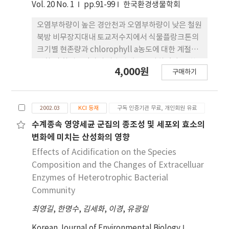
Vol. 20 No. 1
pp.91-99
한국환경생물학회
오염부하량이 높은 경안천과 오염부하량이 낮은 철원
북방 비무장지대내 토교저수지에서 식물플랑크톤의
크기별 현존량과 chlorophyll a농도에 대한 계절적
변화 및 환경요인과의 상호관계를 조사하였다. 또한
4,000원
구매하기
식물 플랑크톤의 크기를 고려하여 > 8μm, 3-8μm,
<3μm 세포 크기별로 분획하여 현존량과 chl. a 농도
를 관찰하였다. 물리.화학적 환경요인은 경안천이 토
2002.03
KCI 등재
구독 인증기관 무료, 개인회원 유료
교저수지보다 높게 나타났다. 식물플랑크톤 현존량은
경안천에서
수계종속 영양세균 군집의 종조성 및 세포외 효소의
변화에 미치는 산성화의 영향
Effects of Acidification on the Species
Composition and the Changes of Extracelluar
Enzymes of Heterotrophic Bacterial
Community
최영길
,
한명수
,
김세화
,
이경
,
유광일
Korean Journal of Environmental Biology