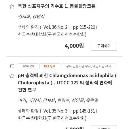
어종이 11종, 초식성어
북한 신포지구의 기수호 1. 동물플랑크톤
김세화
,
강연식
생태와 환경
Vol. 36 No. 2
pp.215-220
한국수생태학회(구 한국하천호수학회)
4,000원
구매하기
2002.09
KCI 등재
구독 인증기관 무료, 개인회원 유료
pH 충격에 의한 Chlamgdomonas acidophila (
Cholorophyta ) , UTCC 122 의 생리적 변화에
관한 연구
이경
,
기장서
,
김세화
,
한명수
,
최영길
,
유광일
생태와 환경
Vol. 35 No. 3
pp.145-151
한국수생태학회(구 한국하천호수학회)