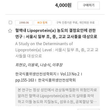
normal cholesterol group and 100
4,000원
구매하기
hypercholestrol group). 300 ml of the
fermented milk was taken daily to all
subjects for 10 weeks. 24 subjects drinking
1998.06
KCI 등재
구독 인증기관 무료, 개인회원 유료
the fermented milk for 56 weeks and 42
subjects no-drinking for 40 weeks and then
혈액내 Lipoprotein(a) 농도의 결정요인에 관한
redrinking from 50 th week for 6 weeks were
연구 : 서울시 일부 초, 중, 고교 교사들을 대상으로
followed up. Paired t-test, Duncan's
A Study on the Determinants of
multiple range test, and GLM repeated
Lipoprotein(a) Level : 서울시 일부 초, 중, 고교 교
measure were used for statistical analysis.
사들을 대상으로
The level of total blood cholesterol and LDL
최현오
,
이용욱
,
나승식
,
이후장
after drinking the fermented milk for 10
weeks were decreased significantly in both
한국식품위생안전성학회지
Vol.13 No.2
group and affected by total cholesterol
pp.155-163
한국식품위생안전성학회
level at baseline, BMI, smoking, and drinking.
There is no significant change in triglyceride,
본 연구는 정상 성인에서 관상동맥질환의 위험인자로
HDL, and LDL/HDL ratio by drinking the
알려진 혈액내 Lipoprotein(a)농도의 실태를 파악
fermented milk. The fermented milk intake
하고 이들 농도와 지질농도, 섬유소원, 공복혈당 및
for long-term period (56 weeks) did not show
일상생활요인과의 관계를 알아보고자 수행되었다. 연