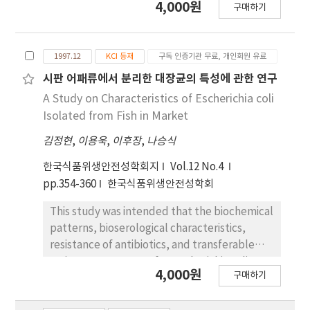
4,000원
any more effect after 10 week on the level of
구매하기
구대상은 서울지역 일부 초, 중, 고교 교사들로 의료
TC, TG, HDL, LDL.
보험 관리공단의 신검에서 건강상태가 양호하다고 판
정받은 남자 80명, 여자 60명을 대상으로 혈액분석과
1997.12
KCI 등재
구독 인증기관 무료, 개인회원 유료
설문 조사를 1990년 11월 2일부터 11월 7일에 걸쳐
실시하였다. 혈액분석 결과에 따라 이 들을 정상군과
시판 어패류에서 분리한 대장균의 특성에 관한 연구
위험군으로 나누고 이들 군들 사이에서
A Study on Characteristics of Escherichia coli
Lipoprotein(a)농도와의 연관성을 알아보았다. 결
Isolated from Fish in Market
과는 다음과 같다. 1. 전체 대상자들 중 관상동맥질환
김정현
,
이용욱
,
이후장
,
나승식
유발의 위험수준인 30㎎/dL을 초과하는 대상자는
140명 중 37명으로 26.4%에 달했다. 대 상자들의
한국식품위생안전성학회지
Vol.12 No.4
Lipoprotein(a) 평균농도는 남자는 15.94± 12.70
pp.354-360
한국식품위생안전성학회
㎎/dL,여자는 17.92±17.58㎎/dL로 성별간의 유의
한 차이는 없었다. 2. 대상자의 연령에 따른
This study was intended that the biochemical
Lipoprotein(a)농도의 경우 연령간에 유의한 차이
patterns, bioserological characteristics,
를 보였다(p<0.05). 3. 대상자의 혈액을 분석하여 각
resistance of antibiotics, and transferable
항목에 대해 정상군과 위험군으로 나눈 후
resistance patterns of 35 Escherichia coli
4,000원
구매하기
Lipoprotein(a) 농도와 각 항목들간의 유의성을 살
strains from 79 fish and shellfish samples in
펴본 결과 1) Aspartate aminotransferase,
marine markets from August to October,
Alanine aminotransferase와 Lipoprotein(a) 농