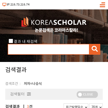
IP:216.73.216.74
메
뉴
결과 내 재검색
검
색
검색결과
검색조건
저자=나승식
검색필터
CLOSE
검색결과
건
3