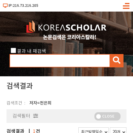
IP:216.73.216.205
메
뉴
결과 내 재검색
검
색
검색결과
검색조건
저자=천은희
검색필터
CLOSE
검색결과
건
1