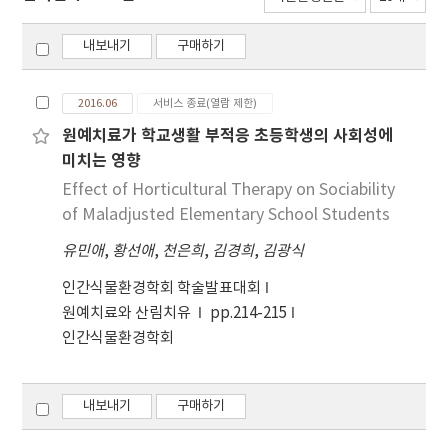
내보내기
구매하기
2016.06
서비스 종료(열람 제한)
원예치료가 학교생활 부적응 초등학생의 사회성에
미치는 영향
Effect of Horticultural Therapy on Sociability
of Maladjusted Elementary School Students
유민애
,
황선애
,
천은희
,
김경희
,
김광식
인간식물환경학회 학술발표대회
원예치료와 산림치유
pp.214-215
인간식물환경학회
내보내기
구매하기