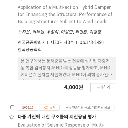
TMDs was carried out. It was also
Application of a Multi-action Hybrid Damper
investigated that the effects of optimal TMD
for Enhancing the Structural Performance of
parameters such as frequency ratio and
Building Structures Subject to Wind Loads
damping ratio on dynamic responses of the
노지은
,
허무원
,
우성식
,
이상현
,
최현훈
,
이경훈
main structure. According to analysis results,
DTMD are more effective to control the
한국풍공학회지
제20권 제3호
pp.143-149
vibration of the vertical pump and show good
한국풍공학회
robustness to the change in the stiffness of
TMD.
본 연구에서는 풍하중을 받는 건물에 설치된 다중거
동 복합 감쇠장치(MHD)의 성능을 평가하고, MHD
예비설계 절차를 제안하였다. MHD에 의해 증가된 등
가감쇠비와 그에 따른 건축구조기준에 근거한 응답저
4,000원
구매하기
감계수를 예상한 후, 풍하중 스펙트럼에 의해 생성된
풍하중을 사용하여 20층 철골구조물에 대한 시간이
력 해석을 수행하였다. 해석결과를 통해 얻어진 층변
2008.12
KCI 등재
구독 인증기관 무료, 개인회원 유료
위 및 층간변위 평균 응답 감소율은 각각 0.585 및
0.525로, 이는 제안한 예비설계과정에서 추정된 응답
다중 가진에 대한 구조물의 지진응답 평가
감소계수 0.6과 거의 동일한 수치임을 확인하였다. 이
Evaluation of Seismic Response of Multi-