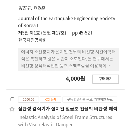
목표변위와 잘 일치함을 발견하였다.
김진구
,
최현훈
Journal of the Earthquake Engineering Society
of Korea
제5권 제1호 (통권 제17호)
pp.45-52
한국지진공학회
에너지 소산장치가 설치된 건무의 비선형 시간이력해
석은 복잡하고 많은 시간이 소모된다. 본 연구에서는
비선형 정적해석법인 능력 스펙트럼을 이용하여 구조
물의 주어긴 거동 한계를 만족할 수 있는 감쇠기의 양
4,000원
구매하기
을 산정하는 방법에 관하여 연구하였다. 먼저 능력스
펙트럼법을 이용하여 건물의 비선형 정적응답을 구하
고 건물의 응답과 목표변위의 차이를 이용하여 유효
2000.06
KCI 등재
구독 인증기관 무료, 개인회원 유료
감쇠비를 구하고 이러한 유효 감쇠비를 이용하여 필
용한 점성 감쇠기의 양을 구하였다. 본 연구에서는 단
점탄성 감쇠기가 설치된 철골조 건물의 비탄성 해석
자 유도계에서 건물의 주기, 요구되는 탄성강도에 대
Inelastic Analysis of Steel Frame Structures
한 항복강도의 비, 항복 후 강성비 등을 변수로 하여
with Viscoelastic Damper
연구를 수행하였다. 제안된 방법에 따라 설계된 점성