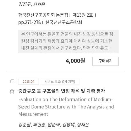
김진구
,
최현훈
감쇠기를 설치한 예제 구조물의 시간이력 해석에 의
한 최대 응답은 설계의 초기단계에서 사용한 목표변
한국전산구조공학회 논문집
제13권 2호
위와 잘 일치하였다.
pp.271-278
한국전산구조공학회
본 연구에서는 철골조 건물의 내진 보강 방법으로 점
탄성 감쇠기의 적용과 효과에 대하여 성능에 기초한
내진 설계의 관점에서 연구하였다. 먼저 단자유도계
구조물을 대상으로 입력된 지진에너지의 소산에 대한
4,000원
구매하기
감쇠기의 효과에 대하여 연구하였다. 설계하중으로
중력하중을 적용한 5층 건물과 중력하중과 풍하중을
적용한 10층과 20층 건물에 대하여 해석을 수행하였
2013.04
서비스 종료(열람 제한)
다. 비선형 시간이력해석을 수행하기 위하여 성능에
기초한 내진설계기준(안)에 제시된 표준 설계응답스
중간규모 돔 구조물의 변형 해석 및 계측 평가
펙트럼을 각 지반종류와 성능목표에 대하여 구성하
Evaluation on The Deformation of Medium-
고, 이를 바탕으로 인공지진을 생성하였다. 해석결과
Sized Dome Structure with The Analysis and
에 따르면 층간변위를 성능기준으로 적용하였을 때
Measurement
모든 모델이 연약지반(기능수행 성능목표)을 제외한
강순필
,
최현훈
,
임준택
,
김영택
,
정재은
대부분의 지반조건에서 기준안에 제시된 성능목표를