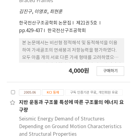
Braced Frames
응답이 초기 잔류변형에 크게 의존하였다. 그러므로
김진구
,
이영호
,
최현훈
지진발생 이후 보수비용을 최소화하기 위하여 잔류층
간변위를 줄이는 것이 필요하다.
한국전산구조공학회 논문집
제21권 5호
pp.429-437
한국전산구조공학회
본 논문에서는 비선형 정적해석 및 동적해석을 이용
하여 가새골조의 연쇄붕괴 저항능력을 평가하였다.
모두 아홉 개의 서로 다른 가새 형태를 고려하였으며,
모멘트골조의 해석 결과와 비교하였다 비탄성 정적해
4,000원
구매하기
석 결과에 따르면 현행 기준에 따라 설계된 저층 가새
골조는 1층 중앙에 위치한 기둥이 제거될 경우 연쇄붕
괴 저항성능 기준을 만족하는 것으로 나타났으나 대
2005.06
KCI 등재
구독 인증기관 무료, 개인회원 유료
부분 취성적인 파괴모드를 나타내었다. 특히 압축가
새가 좌굴한 후 인장가새가 인장력을 발휘하기 전에
지반 운동과 구조물 특성에 따른 구조물의 에너지 요
취약한 층의 기둥이 좌굴하는 것으로 나타냈다.
구량
Inverted-V형 가새골조의 경우가 가장 연성도 면에
Seismic Energy Demand of Structures
서 우수한 것으로 나타났다. 동적 해석 결과에 따르면
Depending on Ground Motion Characteristics
모든 가새골조는 중앙에 위치한 기둥이 제거될 경우
and Structural Properties