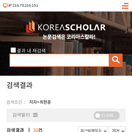
IP:216.73.216.152
메
뉴
결과 내 재검색
검
색
검색결과
검색조건
저자=최현훈
검색필터
CLOSE
검색결과
건
20