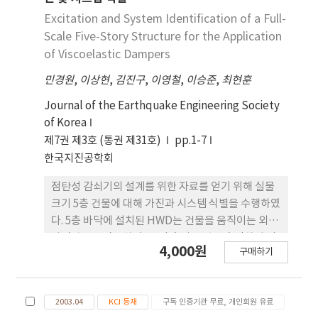
인공지진을 이용하여 결과를 검증하였다. 해석결과에
Excitation and System Identification of a Full-
의하면 저층 건물의 최상층 변위는 비교적 목표변위
Scale Five-Story Structure for the Application
를 만족하였으나, 20층 건물의 최상층 변위는 목표변
of Viscoelastic Dampers
위보다 매우 작아 가새가 과다하게 설계된 것으로 나
민경원
,
이상현
,
김진구
,
이영철
,
이승준
,
최현훈
타났다.
Journal of the Earthquake Engineering Society
of Korea
제7권 제3호 (통권 제31호)
pp.1-7
한국지진공학회
점탄성 감쇠기의 설계를 위한 자료를 얻기 위해 실물
크기 5층 건물에 대해 가진과 시스템 식별을 수행하였
다. 5층 바닥에 설치된 HWD는 건물을 움직이는 외부
가진력으로 작용하였고, 각 층의 응답을 측정하여 점
4,000원
구매하기
탄성 감쇠기의 용량과 최적위치에 필요한 자료를 확
보하였다. 고유진동수, 감쇠비, 모드와 같은 동적특성
을 파악하기 위해 건물에 HMD로 조화하중과 백색잡
2003.04
KCI 등재
구독 인증기관 무료, 개인회원 유료
음 하중을 주어 실험을 수행하였다. 동반논문에서는