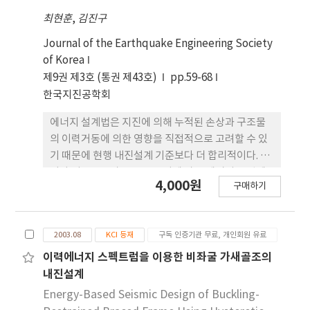
붕괴되지 않으며, 동일한 규모의 모멘트 저항골조에
최현훈
,
김진구
비해 진동이나 처짐량이 작은 것으로 나타났다.
Journal of the Earthquake Engineering Society
of Korea
제9권 제3호 (통권 제43호)
pp.59-68
한국지진공학회
에너지 설계법은 지진에 의해 누적된 손상과 구조물
의 이력거동에 의한 영향을 직접적으로 고려할 수 있
기 때문에 현행 내진설계 기준보다 더 합리적이다. 그
러나 지반운동과 구조물 특성에 따른 에너지 응답에
4,000원
구매하기
대한 관련 연구자들의 합의가 아직 도출되지 않고 있
다. 따라서 본 연구에서는 에너지 요구에 대한 지진하
중과 구조물 특성의 영향을 다른 지반조건에서 계측
2003.08
KCI 등재
구독 인증기관 무료, 개인회원 유료
된 100개의 지진기록을 이용하여 평가하고 기존 연구
결과와 비교하였다. 해석 결과에 따르면 연성비와 지
이력에너지 스펙트럼을 이용한 비좌굴 가새골조의
반조건은 입력에너지에 상당한 영향을 주는 것으로
내진설계
나타났다. 입력에너지에 대한 이력에너지비는 연성
Energy-Based Seismic Design of Buckling-
비, 감쇠비와 강한 지진파의 지속시간에 많은 영향을