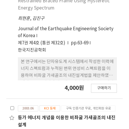
Restrained Braced Frame Using Hysteretic
받았지만 지반조건에 따른 변화는 작았다.
Energy Spectrum
최현훈
,
김진구
Journal of the Earthquake Engineering Society
of Korea
제7권 제4호 (통권 제32호)
pp.63-69
한국지진공학회
본 연구에서는 단자유도계 시스템에서 작성한 이력에
너지 스펙트럼과 누적된 변위 연성비 스펙트럼을 이
용하여 비좌굴 가새골조의 내진설계법을 제안하였다.
먼저 목표 연성비에 해당하는 이력에너지 스펙트럼과
4,000원
구매하기
누적된 연성비 스펙트럼을 작성하였다. 주어진 목표
변위를 만족하기 위하여 필요한 가새의 단면적은 이
력에너지 요구량과 가새에 의하여 소산된 누적 소성
2003.06
KCI 등재
구독 인증기관 무료, 개인회원 유료
에너지를 같다고 하여 산정하였다. 스펙트럼을 작성
하고 설계절차의 유효성을 검증하기 위하여 20개의
등가 에너지 개념을 이용한 비좌굴 가새골조의 내진
지진기록을 이용하였다. 제안된 방법에 따라 설계된 3
설계