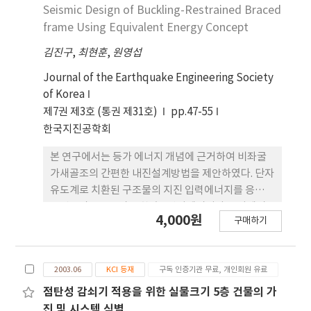
층과 8층 비좌굴 가새골조의 해석결과에 따르면 최상
Seismic Design of Buckling-Restrained Braced
층 변위의 평균값이 성능 목표 변위에 잘 부합됨을 알
frame Using Equivalent Energy Concept
수 있다. 또한 층간변위는 구조물 높이에 따라 비교적
김진구
,
최현훈
,
원영섭
일정하였는데 이것은 손상 분포가 일정하기 때문에
바람직하다. 그러므로 제안된 에너지 설계법은 기존
Journal of the Earthquake Engineering Society
강도설계법의 대안으로 비좌굴 가새골조의 신뢰할만
of Korea
한 설계법이라고 할 수 있다.
제7권 제3호 (통권 제31호)
pp.47-55
한국지진공학회
본 연구에서는 등가 에너지 개념에 근거하여 비좌굴
가새골조의 간편한 내진설계방법을 제안하였다. 단자
유도계로 치환된 구조물의 지진 입력에너지를 응답
스펙트럼으로부터 구한 후, 탄성에너지와 소성에너
4,000원
구매하기
지를 등가 에너지 개념을 이용하여 산정한다. 이렇게
구한 소성에너지를 분배비에 따라 각 층에 분배하고,
모든 소성에너지는 가새에 의하여 소산된다고 가정하
2003.06
KCI 등재
구독 인증기관 무료, 개인회원 유료
여 각 가새의 단면적을 산정할 수 있다. 제안된 방법을
검증하기 위하여 3층, 6층, 20층 가새골조를 제안된
점탄성 감쇠기 적용을 위한 실물크기 5층 건물의 가
방법으로 주어진 목표변위를 만족하도록 설계하고,
진 및 시스템 식별