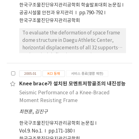
만족하였다. 또한 적당한 위치에 점탄성 감쇠기를 설
한국구조물진단유지관리공학회 학술발표대회 논문집
치함으로써 내진성능을 향상시키고 구조물이 탄성적
공공시설물 안전과 유지관리
pp.790-792
으로 거동하도록 유도함을 보였다.
한국구조물진단유지관리공학회
To evaluate the deformation of space frame
dome structure in Daegu Athletic Center,
horizontal displacements of all 32 supports
and vertical deflections at 8 points are
predicted through the elastic analysis. The
result of a comparison with the
2005.01
KCI 등재
서비스 종료(열람 제한)
measurement data shows that the analysis
Knee brace가 설치된 모멘트저항골조의 내진성능
well predicts the measured horizontal
Seismic Performance of a Knee-Braced
displacements and vertical deflections
Moment Resisting Frame
최현훈
,
김진구
한국구조물진단유지관리공학회 논문집
Vol.9. No.1.
pp.171-180
한국구조물진단유지관리공학회