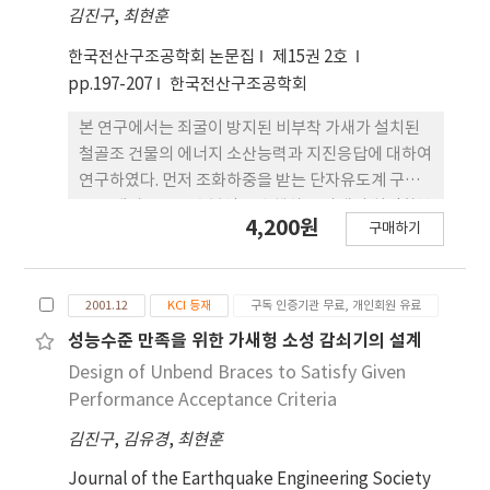
김진구
,
최현훈
된 방법에 따라 설계된 감쇠기를 설치하고 수행한 시
간이력해석 결과에 의하면 고려된 설계변수에 관계없
한국전산구조공학회 논문집
제15권 2호
이 목표변위를 만족하는 것으로 나타났다.
pp.197-207
한국전산구조공학회
본 연구에서는 죄굴이 방지된 비부착 가새가 설치된
철골조 건물의 에너지 소산능력과 지진응답에 대하여
연구하였다. 먼저 조화하중을 받는 단자유도계 구조
물을 대상으로 변수분석을 수행하고 가새의 최적항복
4,200원
구매하기
강도를 구하였다. 다자 유도계 골조구조물의 비선형
시간이력 해석을 통하여 다양한 크기와 강도를 가진
가새가 설치된 구조물의 지진응답을 분석하고, 가새
2001.12
KCI 등재
구독 인증기관 무료, 개인회원 유료
의 적당한 층별 분배방법을 찾기 위하여 여러 가지 분
배방법을 적용하였다. 해석결과에 따르면 일반적으로
성능수준 만족을 위한 가새헝 소성 감쇠기의 설계
가새의 강성이 증가함에 따라 구조물의 최대변위는
Design of Unbend Braces to Satisfy Given
감소하였다. 그러나 구조물의 고유주기 및 하중에 따
Performance Acceptance Criteria
라 가새의 강성이 커짐에 따라 구조물의 최대 변위와
김진구
,
김유경
,
최현훈
누적된 손상이 증가하는 것으로 나타났다.
Journal of the Earthquake Engineering Society