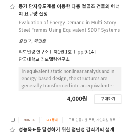
갈수록 점진적으로 감소하여, 상부층에서는 부재의
등가 단자유도계를 이용한 다층 철골조 건물의 에너
이력거동이 거의 발생하지 않았다. 그러나 HBRBF에
지 요구량 산정
서의 층별 이력에너지는 구조물의 높이에 따라 상대
Evaluation of Energy Demand in Multi-Story
적으로 균등하게 분포하였으며, 이러한 경우 손상이
Steel Frames Using Equivalent SDOF Systems
한 층에 집중적으로 발생하지 않아 다른 시스템에 비
김진구
,
최현훈
하여 보다 바람직하다고 할 수 있다. 연암 지반, 연약
한 토사, 단층 근처의 지반 조건에 따른 에너지의 분포
리모델링 연구소
제1권 1호
pp.9-14
형태는 거의 동일하게 나타났다.
단국대학교 리모델링연구소
In equivalent static nonlinear analysis and in
energy-based design, the structures are
generally transforrned into an equivalent
SDOF system. In this study the seismic
4,000원
구매하기
energy demands in multi story structures,
such as three-, eight-, and twenty-story
steel moment-resisting frames (MRF),
2002.06
KCI 등재
구독 인증기관 무료, 개인회원 유료
buckling restrained braced frames (BRBF)
and a damage tolerant buckIing restrained
성능목표를 달성하기 위한 점탄성 감쇠기의 설계