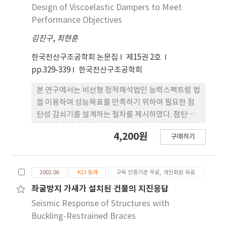
braced frame (DTBRBF), are compared with
Design of Viscoelastic Dampers to Meet
those of equivalent single degree of freedom
Performance Objectives
(ESDOF) systems. Sixty earthquake ground
김진구
,
최현훈
motions recorded in different soil conditions,
which are soft rock, soft soil, and near fault,
한국전산구조공학회 논문집
제15권 2호
were used to compute the input and
pp.329-339
한국전산구조공학회
hysteretic energy demands in model
structures. In case the modal mass
본 연구에서는 비선형 정적해석법인 능력스펙트럼 법
coefficient is less than 0.8, the effects of
을 이용하여 성능목표를 만족하기 위하여 필요한 점
higher modes are considered in the process
탄성 감쇠기를 설계하는 절차를 제시하였다. 점탄성
of converting into ESDOF. According to the
감쇠기의 적정 크기를 구하기 위해 목표 변위에서 필
4,200원
구매하기
analysis results, the hysteretic and input
요한 유효감쇠 비를 구한 다음 구조물의 이력거동에
energies obtained from three story and eight
의한 등가감쇠 비와 고유감쇠 비를 이용하여 필요한
story MRF and DTBF agreed well with the
감쇠기의 감쇠를 구하였다. 점탄성 감쇠기를 설치할
2002.06
KCI 등재
구독 인증기관 무료, 개인회원 유료
results from analysis of equivalent SDOF
경우에는 구조물의 감쇠뿐만 아니라 강성도 변화하기
systems. However in the twenty' story BRBF
때문에 반복계산이 필요하게 된다. 본 연구에서는 먼
좌굴방지 가새가 설치된 건물의 지진응답
the results from ESDOF underestimated
저 단자유도계에서 구조물의 설계변수를 변화시키면
Seismic Response of Structures with
those obtained from the original structures
서 제안된 방법의 타당성을 검증하였다. 또한 10층의
Buckling-Restrained Braces
철골조 건물에 적용하고 지진응답을 구하였다. 제안