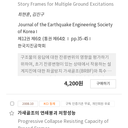
로부터 제안된 방법을 사용하여 MHD의 제어효과를
Story Frames for Multiple Ground Excitations
효과적으로 평가할 수 있음을 확인하였다.
최현훈
,
김진구
Journal of the Earthquake Engineering Society
of Korea
제12권 제6호 (통권 제64호
pp.35-45
한국지진공학회
구조물의 응답에 대한 잔류변위의 영향을 평가하기
위하여, 초기 잔류변형이 있는 상태에서 작용하는 설
계지진에 대한 좌굴방지 가새골조(BRBF)와 특수 모
멘트골조(SMRF)의 응답을 평가하였다. 초기 잔류변
4,200원
구매하기
형은 구조물에 두 가지 방법으로 적용하였다. 첫 번째
방법은 첫 지진에 대하여 구조물이 정지 상태에 도달
한 이후 같은 크기의 지진을 적용하는 것이다. 두 번째
2008.10
KCI 등재
구독 인증기관 무료, 개인회원 유료
방법은 소요 잔류층간 변형이 발생할 때까지 일방향
으로 가력한 다음 지진하중을 적용하였다. 해석결과
가새골조의 연쇄붕괴 저항성능
에 따르면 초기 잔류층간변위는 BRBF와 SMRF의 응
Progressive Collapse Resisting Capacity of
답에 큰 영향을 주었다. SMRF 시스템보다 BRBF의