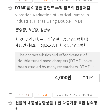
2017.12
KCI 등재
구독 인증기관 무료, 개인회원 유료
DTMD를 이용한 플랜트 수직 펌프의 진동저감
Vibration Reduction of Vertical Pumps in
Industrial Plants Using Double TMDs
문영종
,
최현훈
,
김현수
한국대공간건축 논문집(구 한국공간구조학회지)
제17권 제4호
pp.51-58
한국공간구조학회
The characteristics and effectiveness of
double tuned mass dampers (DTMD) have
been studied by many researchers. DTMD
usually consists of one larger mass block and
4,000원
구매하기
one smaller mass block. In this study, DTMD
was proposed to reduce the vibration of
vertical pumps in industrial plants. In order to
2016.09
KCI 등재
구독 인증기관 무료, 개인회원 유료
assess the efficiency of the proposed
method, numerical analysis for the simplified
건물의 내풍성능향상을 위한 다중거동 복합 감쇠장
vertical pump model with single and double
치