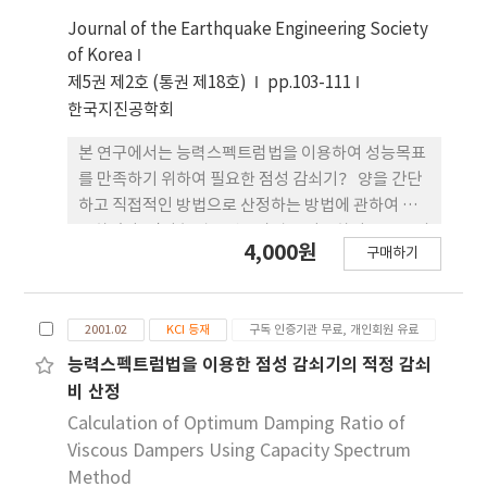
기를 설치한 예제 구조물의 최대응답은 주어진 목표
Journal of the Earthquake Engineering Society
변위와 잘 일치하였다.
of Korea
제5권 제2호 (통권 제18호)
pp.103-111
한국지진공학회
본 연구에서는 능력스펙트럼법을 이용하여 성능목표
를 만족하기 위하여 필요한 점성 감쇠기？ 양을 간단
하고 직접적인 방법으로 산정하는 방법에 관하여 연
구하였다. 먼저 능력스펙트럼법을 이용하여 구조물의
4,000원
구매하기
비탄성 응답을 구하고 구조물의응답과 목표변위의 차
이를 이용하여 필요한 유효감쇠비를 구하였다. 그리
고 이러한 유효감쇠비를 이용하여 필요한 점성감쇠기
2001.02
KCI 등재
구독 인증기관 무료, 개인회원 유료
의 양을 선정하였다. 본 연구에서 제안한 방법의 타당
성을 검증하기 위해 10층의 철골조 건물에 세 가지 유
능력스펙트럼법을 이용한 점성 감쇠기의 적정 감쇠
형의 층지진하중을 가하고 제안된 절차에 따라 필요
비 산정
한 감쇠기의 양을 구하였다. 해석결과에 따르면 제안
Calculation of Optimum Damping Ratio of
된 방법에 의하여 설계된 점성 감쇠기를 해석 모델에
Viscous Dampers Using Capacity Spectrum
설치하고 시간이력 해석을 수행한 결과 최대응답은
Method