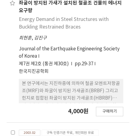
건물의 층간에 설계된 점탄성 감쇠기를 설치한 후 응
좌굴이 방지된 가새가 설치된 철골조 건물의 에너지
답 거동을 얻기 위한 실험 연구를 수행하였다.
요구량
Energy Demand in Steel Structures with
Buckling Restrained Braces
최현훈
,
김진구
Journal of the Earthquake Engineering Society
of Korea
제7권 제2호 (통권 제30호)
pp.29-37
한국지진공학회
본 연구에서는 지진하중에 의하여 철골 모멘트저항골
조(MRF)와 좌굴이 방지된 가새골조(BRBF) 그리고
힌지로 접합된 좌굴이 방지된 가새골조(HBRBF)에
서 발생하는 층별 이력에너지의 분포에 대하여 고찰
4,000원
구매하기
하였다. 예제 구조물의 에너지 요구량을 산정하기 위
하여 다른 지반조건에서 계측된 60개의 지진기록을
사용하였다. 해석결과에 따르면 MRF와 BRBF에서
2003.02
구독 인증기관 무료, 개인회원 유료
의 이력에너지는 밑면에서 최대가 되고 상부층으로