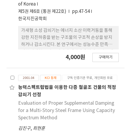
of Korea
제5권 제6호 (통권 제22호)
pp.47-54
한국지진공학회
가새형 소성 감쇠기는 에너지 소산 이력거동을 통해
강한 지진하중을 받는 구조물의 구조적 손상을 방지
하거나 감소시킨다. 본 연구에서는 성능수준 만족을
위한 가새형 소성 금비기의 직접적인 설계 방법을 개
4,000원
구매하기
발하였다. 많은 해석 시간이 요구되는 비선형 동적 시
간이력해석 대신 비선형 정적해석법인 능력스펙트럼
법을 이용하여 주어진 성능을 만족하기 위하여 필요
2001.04
KCI 등재
구독 인증기관 무료, 개인회원 유료
한 유효 감쇠비를 구한 후 이를 이용하여 가새형 소성
감쇠기의 크기를 구하였다. 각 설계변수의 영향을 파
능력스펙트럼법을 이용한 다증 철골조 건물의 적정
악하기 위하여 단자유도계에서 구조물의 주기, 요구
감쇠기 선정
되는 탄성강도에 대한 항복강도의 비, 항목 후 강성
Evaluation of Proper Supplemental Damping
비, 가새형 소성 감쇠기의 항복응력 등을 변수로 하여
for a Multi-Story Steel Frame Using Capacity
해석을 수행하였다. 본 연구를 통해 제안된 방법을 5
Spectrum Method
층과 10층 건물에 적용하여 검증하였다. 시간이력해
김진구
,
최현훈
석 결과, 제안된 방법에 따라 설계된 가새형 소성 감쇠