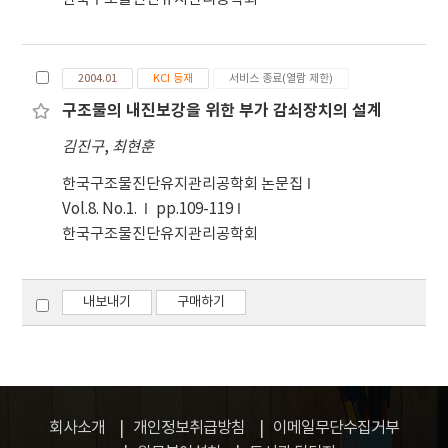
2004.01
KCI 등재
서비스 종료(열람 제한)
구조물의 내진보강을 위한 부가 감쇠장치의 설계
김진구
,
최현훈
한국구조물진단유지관리공학회 논문집
Vol.8. No.1.
pp.109-119
한국구조물진단유지관리공학회
내보내기
구매하기
회사소개
개인정보취급방침
이메일무단수집거부