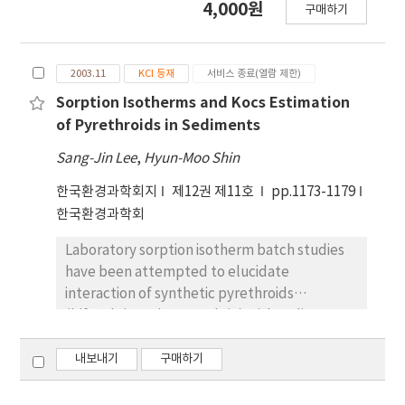
4,000원
421$gt;MGK-264. The more the concentration
구매하기
실시한 시험 결과 대구에서는 95~98%의 방제가가
of synergists was increased, the more the
있었으나, 평택에서는 방제가가 0으로서 약효가 전혀
insecticidal effciency was improved. The rank
없었다. 피레스를 4회 살포하여 재배한 강원도 평창군
order was 1:5≥1:4$gt; 1:3 in all three groups.
2003.11
KCI 등재
서비스 종료(열람 제한)
의 여름배추 재배 농가 포장에서 공시약제 처리구의
The mortality (percent) according to time
유충 증가율은 489~552%로 무처리구에 비하여 방
Sorption Isotherms and Kocs Estimation
was similar to either KT_(50), or KT_(90-).
제효과가 전혀 없었다. 약효가 없었던 포장의 배추좀
of Pyrethroids in Sediments
Knock-down rate was appropriate parameter
나방을 채집, 약제처리 하지 않고 6세대 사육한 것은
Sang-Jin Lee
,
Hyun-Moo Shin
for the indicator about potency.
JMC와 거의 비슷한 감수성이 회복되었으며, 다시 6
세대 피레스 로이드제를 처리하여 사육한 것은 JMC
한국환경과학회지
제12권 제11호
pp.1173-1179
에 비하여 341~544배의 저항성이 다시 유발되었다.
한국환경과학회
이상의 결과로 농민의 민원은 같은 약제의 전용에 의
Laboratory sorption isotherm batch studies
하여 나타난 약제 저항성의 결과인 것으로 증명됨으
have been attempted to elucidate
로써, 우리나라에서도 배추좀나방의 피레스로이드제
interaction of synthetic pyrethroids
에 대한 저항성이 지역에 따라 많이 발생하고 있었고
(bifenthrin and permethrin) with sediments
피레스로이드제에 대한 약제 저항성은 전용에 의해
and their fractions. As a nonlinear isothermal
저항성이 증가하고 사용을 중단함으로써 감수성이 회
model, the Freundlich equation was applied
내보내기
구매하기
복됨이 확인되었다.
to sorption results obtained from sediments
to investigate the relationship between