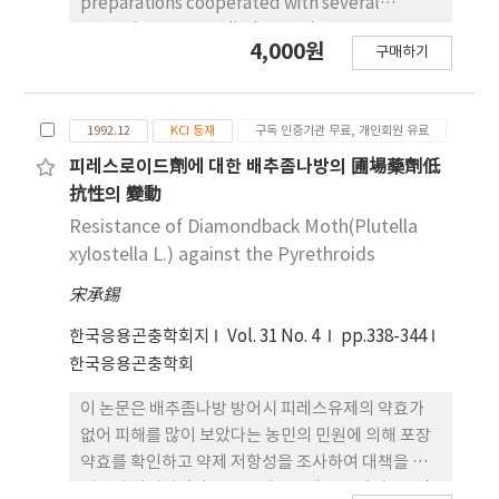
preparations cooperated with several
synergists was studied. As main components,
4,000원
구매하기
Group A contained Permethrine
Phthalthrine, Group B contained
Permethrine Furameth rine and Group C
1992.12
KCI 등재
구독 인증기관 무료, 개인회원 유료
contained Phthalthrine Dichlorvos. As
synergists Piperonyl Butoxide (P.B.O.), N-
피레스로이드劑에 대한 배추좀나방의 圃場藥劑低
Octylbicycloheptene dicarboximide (MGK-
抗性의 變動
264), Octachlorodipropylether (S-421) was
Resistance of Diamondback Moth(Plutella
cooperated in each group. These
xylostella L.) against the Pyrethroids
preparations was treated to either Blattella
宋承錫
G. or Musca D. for comparing about
insecticidal efficiency[Knock-down rate
한국응용곤충학회지
Vol. 31 No. 4
pp.338-344
(KT_(50), KT_(90)) and cumulative
한국응용곤충학회
mortaility(percent/hrs)]. When the synergists
was added to each Group, the insecticidal
이 논문은 배추좀나방 방어시 피레스유제의 약효가
efficiency was improved. The most potent
없어 피해를 많이 보았다는 농민의 민원에 의해 포장
synergists was P.B.O. and the potency was
약효를 확인하고 약제 저항성을 조사하여 대책을 수
decreased in the rank order of S-
립코자 실시하였다. 전국 4개 도 7개 포장에서 2년간