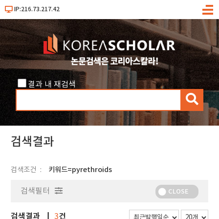
IP:216.73.217.42
메
뉴
결과 내 재검색
검
색
검색결과
검색조건
키워드=pyrethroids
검색필터
CLOSE
검색결과
건
3