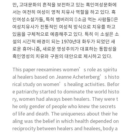
만, 고대문화의 흔적을 보전하고 있는 흑인여성문화에
서는 여전히 여성이 영적 치유사 역할을 하고 있다. 흑
인여성소설가들, 특히 뱀버러의 󰡔소금 먹는 사람들󰡕은
여성치유사가 전통적인 여성적 방식으로 치유를 하고
있음을 구체적으로 예증해주고 있다. 특히 이 소설은 소
설의 시간적 배경이 되는 1970년대 화두가 되었던 새
로운 휴머니즘, 새로운 영성주의가 대표하는 통합성을
흑인영성의 치유와 구원의 대안으로 제시하고 있다.
This paper reexamines women’s role as spiritu
al healers based on Jeanne Acheterberg’s histo
rical study on women’s healing activities. Befor
e patriarchy started to dominate the world histo
ry, women had always been healers. They were t
he only gender of people who knew the secrets
of life and death. The uniqueness about their he
aling was the belief in which health depended on
reciprocity between healers and healees, body a