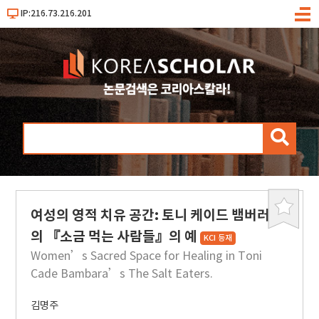
IP:216.73.216.201
메
뉴
검
색
여성의 영적 치유 공간: 토니 케이드 뱀버러
북
마
의 『소금 먹는 사람들』의 예
KCI 등재
크
Women’s Sacred Space for Healing in Toni
Cade Bambara’s The Salt Eaters.
김명주