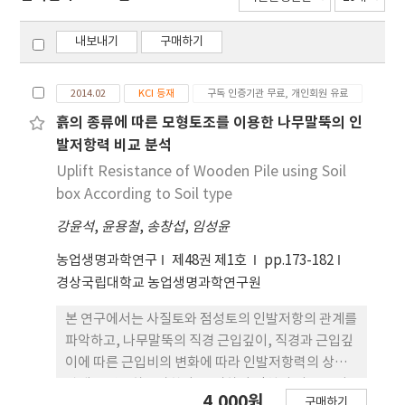
내보내기
구매하기
2014.02
KCI 등재
구독 인증기관 무료, 개인회원 유료
흙의 종류에 따른 모형토조를 이용한 나무말뚝의 인
발저항력 비교 분석
Uplift Resistance of Wooden Pile using Soil
box According to Soil type
강윤석
,
윤용철
,
송창섭
,
임성윤
농업생명과학연구
제48권 제1호
pp.173-182
경상국립대학교 농업생명과학연구원
본 연구에서는 사질토와 점성토의 인발저항의 관계를
파악하고, 나무말뚝의 직경 근입깊이, 직경과 근입깊
이에 따른 근입비의 변화에 따라 인발저항력의 상관
관계를 연구하고자한다. 그리하여 간척지 지반 특성
4,000원
구매하기