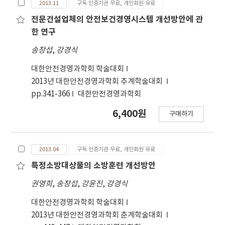
2013.11
구독 인증기관 무료, 개인회원 유료
하거나 저감시키는 기술의 개발이 필요하다. 본 연구
에서는 지형별 즉, 산지, 평지, 간척지에 따른 용배수
전문건설업체의 안전보건경영시스템 개선방안에 관
로를 분류하고 각 지형별 용배수로의 상 류, 중류, 하
한 연구
류에 퇴적된 토사의 분포현황을 조사하고, 시료를 채
송창섭
,
강경식
취하여 퇴적된 토사의 특성을 분석하여 토사를 효율
적으로 제거하거나 저감시키는 기술을 개발을 위한
대한안전경영과학회 학술대회
기초 자료를 제시하고자 한다. 연구방법으로는 충북
2013년 대한안전경영과학회 추계학술대회
지역의 산지와 평지, 그리고 그 외의 간척지의 용배수
pp.341-366
대한안전경영과학회
로에 퇴적된 토사에 대하여 유입량은 RUSLE방법을
6,400원
구매하기
이용하여 분석하였으며, 퇴적량은 한국농어촌공사의
준설자료를 바탕으로 분석하였다. 그 결과 산지에 위
치한 용수로 및 배수로의 퇴적된 토사의 경우 상류부
2013.04
구독 인증기관 무료, 개인회원 유료
에 퇴적된 토사가 입자가 가장 크게 나타났으며, 하류
부로 내려갈수록 입자가 작은 것으로 나타났다. 평지
특정소방대상물의 소방훈련 개선방안
와 간척지에 퇴적된 토사의 경우 상류부, 중류부, 하
권영희
,
송창섭
,
강윤진
,
강경식
류부 구분이 없이 입자의 크기가 거의 차이가 없는 것
으로 나타났다. 지형을 구분하지 않고 용수로와 배수
대한안전경영과학회 학술대회
로에 퇴적된 토사의 입자를 비교해 본 결과는 용수로
2013년 대한안전경영과학회 춘계학술대회
에 퇴적된 토사가 배수로에 퇴적된 토사보다 입자가