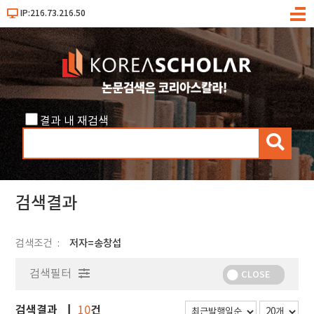
IP:216.73.216.50
메
뉴
결과 내 재검색
검
색
검색결과
검색조건
저자=송창섭
검색필터
CLOSE
검색결과
건
10