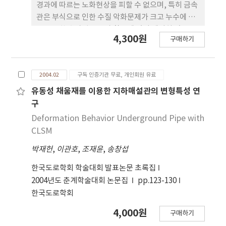
경과에 따르는 노화현상을 피할 수 없으며, 특히 금속
관은 부식으로 인한 수질 악화문제가 크고 누수에 따
른 부족한 수자원 보존과 활용에 있어 예기치 않은 문
4,300원
구매하기
제를 발생시켜 왔다. 따라서 이러한 문제를 해결하기
위한 하나의 방안으로 지하매설용 유리섬유복합관을
사용하는 것이다. 유리섬유복합관은 충격에 대한 저
2004.02
구독 인증기관 무료, 개인회원 유료
항성이 우수하고 수명이 50년~100년 정도로 반영구
적이다. 특히 뛰어난 내구성과 시공성이 탁월하여 신
유동성 채움재를 이용한 지하매설관의 변형특성 연
소재로 각광받고 있다. 그리고 중량이 가벼워서(강관
구
의 1/4, 시멘트 관의 1/10) 운반 및 설치가 용이하고
Deformation Behavior Underground Pipe with
공기단축 및 인력절감을 기대할 수 있다. 또한 잦은 관
CLSM
로 보수 및 교체공사에 따른 사회적 경제적 손실을 최
박재헌
,
이관호
,
조재윤
,
송창섭
소화 할 수 있을 것이다. 이에 본 연구에서는 유리섬유
복합관을 이용하여 실내모형실험을 수행하여 관의 응
한국도로학회 학술대회 발표논문 초록집
력-변형특성을 평가하였다. 실내모형실험의 경우 관
2004년도 춘계학술대회 논문집
pp.123-130
경 200mm와 관경 300mm를 사용하여 하중재하 전
한국도로학회
과 후의 수직 수평변위 수직 수평토압을 6가지 사례에
대해서 측정하였다. 측정결과 실험값과 이론값 모두
4,000원
구매하기
비슷하게 측정되었다. 하지만 현장발생토사를 이용한