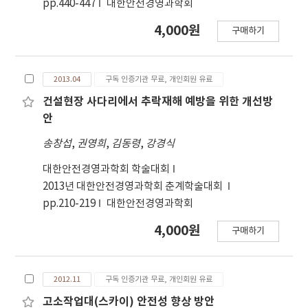
pp.440-447
대한안전경영과학회
더 큰 것으로 나타났다. 유기물함량의 경우는 지형에
4,000원
따라 큰 차이를 보이진 않았지만, 배수로보다 용수로
구매하기
에서 유기물함량이 많은 토사가 퇴적되는 것으로 나
타났다.
2013.04
구독 인증기관 무료, 개인회원 유료
건설현장 사다리에서 추락재해 예방을 위한 개선방
안
송창섭
,
권영희
,
김동령
,
강경식
대한안전경영과학회 학술대회
2013년 대한안전경영과학회 춘계학술대회
pp.210-219
대한안전경영과학회
4,000원
구매하기
2012.11
구독 인증기관 무료, 개인회원 유료
고소작업대(스카이) 안전성 향상 방안