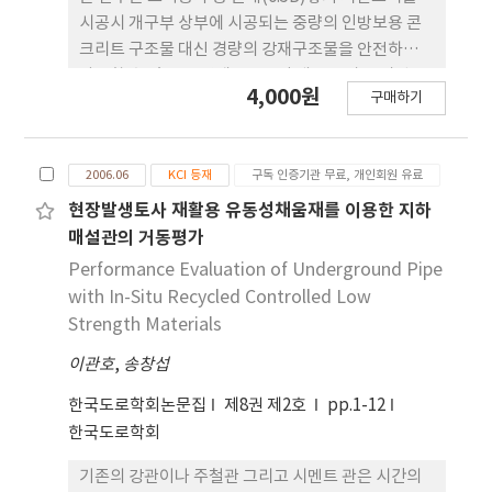
시공시 개구부 상부에 시공되는 중량의 인방보용 콘
크리트 구조물 대신 경량의 강재구조물을 안전하게
사용할 수 있 도록 강재구조물이 개구부 상부 시멘트
4,000원
구매하기
벽돌 하중을 견딜 수 있는지 실험을 통해 검증 해 보기
위한 것이다. 강재구조물이 시멘트벽돌을 쌓는데 방
해가 되지 않도록 강재구조 물 형상을 제안하였고 휨
2006.06
KCI 등재
구독 인증기관 무료, 개인회원 유료
실험을 실시하여 구조형상을 검증하였다. 실험결과를
바탕으로 강재구조물에 치올림(camber)을 두어 시
현장발생토사 재활용 유동성채움재를 이용한 지하
멘트벽돌 반매(0.5B)쌓기 실물 재하시험을 실시 한
매설관의 거동평가
결과 시공성이 개선되고 공사 중 안전사고 방지에도
Performance Evaluation of Underground Pipe
효과가 있는 것으로 확인되었다.
with In-Situ Recycled Controlled Low
Strength Materials
이관호
,
송창섭
한국도로학회논문집
제8권 제2호
pp.1-12
한국도로학회
기존의 강관이나 주철관 그리고 시멘트 관은 시간의