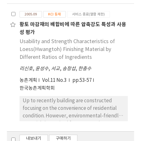
유동성 뒤채움재를 사용한 경우, 수직 수평변위는 매
우 작게 측정되었고, 토압은 거의 0에 가까운 값으로
2005.09
KCI 등재
서비스 종료(열람 제한)
계측되었다.
황토 마감재의 배합비에 따른 압축강도 특성과 사용
성 평가
Usability and Strength Characteristics of
Loess(Hwangtoh) Finishing Material by
Different Ratios of Ingredients
리신호
,
윤성수
,
서교
,
송창섭
,
한충수
농촌계획
Vol.11 No.3
pp.53-57
한국농촌계획학회
Up to recently building are constructed
focusing on the convenience of residential
condition. However, environmental-friendly
materials is required for construction as
people are spending more time inside
buildings and causes of many problems like
내보내기
구매하기