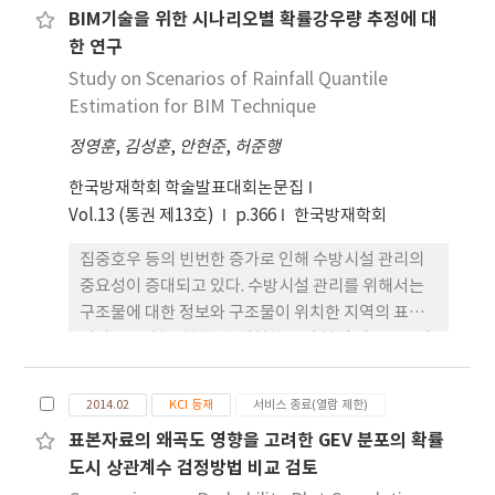
보다 정확 한 것으로 나타났고, 이를 FORGEX 기법에
BIM기술을 위한 시나리오별 확률강우량 추정에 대
해서 살펴보았다. 적용 대상으로는 자료기간 30년 이
적용한 결과 영국 공간상관식은 새롭게 개발한 공간
한 연구
상을 보유하면서 일 강우 자료의 경향성이 나타나는
상관식보다 확률강우량을 과소 추정하는 것으로 나
서귀포, 인제, 제천, 구미, 문경, 거창 등 6개 지점을
Study on Scenarios of Rainfall Quantile
타났다. 본 연구를 통하여 기존 FORGEX 기법에서 내
선정하였다. 적용결과 비정상성을 고려한 재현기간
Estimation for BIM Technique
포하고 있는 부정확성을 보완할 수 있고, 긴 재현기간
산정 시 기존의 재현기간 산정 방법과는 재현기간이
에 대한 확률강우량을 보다 정확하게 추 정할 수 있을
정영훈
,
김성훈
,
안현준
,
허준행
다르게 산정됨을 알 수 있었고, 재현기간이 커질수록
것으로 판단된다.
정상성 가정하의 재현기간과 비정상성 가정하의 재현
한국방재학회 학술발표대회논문집
기간 값의 차이가 더 커지는 것으로 나타났다. 또한 비
Vol.13 (통권 제13호)
p.366
한국방재학회
정상성을 고려한 재현기간의 2가지 정의 중 기대 대기
집중호우 등의 빈번한 증가로 인해 수방시설 관리의
시간(expected waiting time) 정의에 의한 방법이
중요성이 증대되고 있다. 수방시설 관리를 위해서는
기대 초과사상 수(expected number of
구조물에 대한 정보와 구조물이 위치한 지역의 표고,
exceedance event) 정의에 의한 방법 보다 작은
경사, 토양분포현황, 수계현황 등의 분석 자료를 구축
재현기간이 산정 되었다.
하여야만 한다. 이러한 구축된 정보를 바탕으로 침수
모의를 통해 재난상황 발생 시 수방시설물의 대피 경
2014.02
KCI 등재
서비스 종료(열람 제한)
로의 확보가 필요하다. 이를 위해서는 수방시설물에
표본자료의 왜곡도 영향을 고려한 GEV 분포의 확률
저류되는 수자원에 대한 계측데이터를 기반으로
도시 상관계수 검정방법 비교 검토
BIM(Building Information Modeling, BIM)과 연