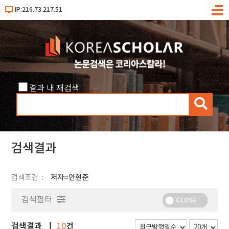
IP:216.73.217.51
메
뉴
결과 내 재검색
검
색
검색결과
검색조건
저자=안현준
검색필터
CLOSE
검색결과
건
10