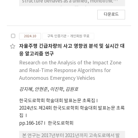
structure behaves as a unified, monolithic
system. Common issues like dust
다운로드
contamination on the receiving surface and
inadequate tack coat application create
weak interfacial planes that promote
2024.10
구독 인증기관·개인회원 무료
localized shear deformation specifically in
high-traction zones like braking and turning
자율주행 긴급차량의 사고 영향권 분석 및 실시간 대
areas. This study introduces a transferable
응 알고리즘 연구
framework that integrates lab-based
Research on the Analysis of the Impact Zone
interlayer bond characterization, composite
and Real-Time Response Algorithms for
fatigue testing, and finite element (FE)
Autonomous Emergency Vehicles
modeling to assess pavement performance
강지혜
,
안현준
,
이진학
,
김원호
under realistic field conditions.Two tack
coats were used in this study, including
한국도로학회 학술대회 발표논문 초록집
regular tack coat (RSC-4) and clean tack coat
2024년도 제24회 한국도로학회 학술대회 발표논문 초록
(ILT-4) and considered 0%, 50% (remaining
집
50% was covered with dust), and 100% of the
pp.166-167
한국도로학회
contact surface area, at three distinct tack
coat application rates. Peak shear strength,
본 연구는 2017년부터 2021년까지 고속도로에서 발