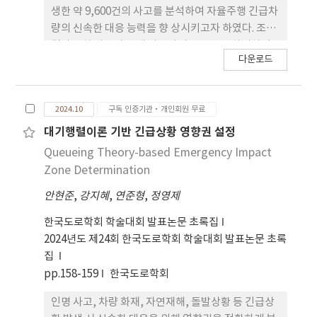
initial stiffness, and fractured energy were
생한 약 9,600건의 사고를 분석하여 자율주행 긴급차
determined from monotonic shear tests for
량의 신속한 대응 능력을 향 상시키고자 하였다. 조사
quantifying bonding state and for FE
결과, 2차 사고가 전체 사망자의 16.8%를 차지하며,
simulations. Four-point bending (4PB) test
다운로드
이들 중 약 74%가 선행사고와 관련이 있다는 점이 강
was used to characterize fatigue
조 된다. 이러한 통계는 긴급차량의 신속한 대처 능력
performance, using normalized stiffness
이 피해를 최소화하는 데 얼마나 중요한지를 보여준
s(N), fatigue life and mid-life degradation
2024.10
구독 인증기관·개인회원 무료
다. 연구에서는 사고의 영향권을 정의하고, 이를 기반
rate or damage rate (DR). To relate the
으로 긴급차량이 보다 안전하고 효율적으로 사고 현
대기행렬이론 기반 긴급상황 영향권 설정
findings with field behavior, FE simulations
장에 접근할 수 있도록 하는 알고리즘을 개발하였다.
Queueing Theory-based Emergency Impact
estimate shear demand during braking,
실제 교 통사고 데이터를 활용하여 사고 지속 시간과
Zone Determination
allowing a demand-to-capacity comparison.
다양한 변수를 고려한 기초 분석을 실시하였으며, 도
Results indicate that dust samples have
안현준
,
강지혜
,
연준형
,
정영제
로 특성, 사고 종류, 점유 차로 등 여러 요소를 반영하
10%-30% lower bonding strength and must
여 대응 기준을 설정했다. 알고리즘은 자율주행 차량
한국도로학회 학술대회 발표논문 초록집
reach shear fail at the service life at the
이 실시간으로 주변 정보를 수집하고 신속하게 대응
2024년도 제24회 한국도로학회 학술대회 발표논문 초록
breaking zone with -0.93 midlife damage rate.
방안을 마련할 수 있도록 설계되었다. 향후 연구에서
집
Considering DR as a primary performance
는 알고리즘의 실제 도로 환경에서의 적용 가능성을
pp.158-159
한국도로학회
indicator, the framework provides the
검토하고, 다양한 변수들을 포함한 추가 연구를 통해
ultimate recommendations such as ensure
성능을 더욱 개선할 계획이다. 이러한 연구 결과는 교
인명 사고, 차량 화재, 자연재해, 돌발상황 등 긴급상
surface cleanliness, uniform tack coat