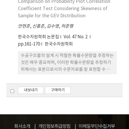
계하여 신속한 의사결정이 수반되어야 하며 극한홍수
Comparison on Probability Plot Correlation
등의 재해로부터 대피할 수 있는 통로를 설정하여야
Coefficient Test Considering Skewness of
한다.본 연구에서는 BIM기술과 연계되는 재해 상황
Sample for the GEV Distribution
별 시나리오인 확률강우량의 범위를 지점빈도해석과
안현준
,
신홍준
,
김수영
,
허준행
지역빈도해석을 통해 극한 홍수가 일어나는 범위를
산정하여 제시하고자 한다. 일반적으로 빈도해석에
한국수자원학회 논문집
Vol. 47 No. 2
의한 확률강우량 추정 방법은 지점빈도해석과 지역빈
pp.161-170
한국수자원학회
도해석에 의한 방법으로 확률강우량을 추정한다. 지
수공구조물의 설계 시 적절한 확률수문량을 추정하는
역빈도해석에 의한 확률강우량 추정은 지점빈도해석
것은 매우 중요하며, 이러한 확률수문량을 추정하기
을 보완한 방법으로 강우 자료의 기록년이 짧아 지점
위해서는 표본으로서의 수문자료를 잘 표현할 수 있
빈도해석에 의한 불확실성이 커졌을 경우 다수의 강
는 확률분포형을 찾아야 한다. 이와 같이 수문자료에
우 관측소로부터 수문학적 동질성이 확보하여 적용한
통계적 특성을 잘 표현할 수 있는 확률분포형을 찾기
다. 본 연구의 대상 유역은 BIM기술에 활용되는 극한
위해서 적합도 검정을 실시하며, 적합도 검정 중 하나
내보내기
구매하기
홍수에 대한 침수 피해가 분석 가능한 의정부시의 홍
인 확률도시 상관계수 검정은 비교적 최근에 개발되
복저수지와 백석천 및 중랑천 유역을 선정하였고, 재
어 그 사용법이 간단하며 높은 기각능력을 갖는다고
난상황별 극한 홍수의 시나리오를 제시할 수 있는 지
알려져 있다. 본 연구에서는 왜곡도 계수의 영향을 고
속기간별 확률강우량을 추정하였다. 대상 유역의 침
려할 수 있는 도시위치공식을 이용하여 확률도시 상
수 분석은 1차원 홍수침수모형인 “HEC-RAS” 를
관계수 검정통계량을 유도하고 그 기각능력을 검토하
이용하여 하천구간별 경계조건에 대한 유량 및 수위
회사소개
개인정보취급방침
이메일무단수집거부