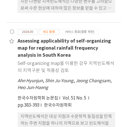
지는 다변량 지역빈도해석은 다양한 변수를 고려함으
로써 수문 현상에 대하여 많은 정보를 얻을 수 있고 많
은 가용 자료 수로 인하여 높은 정확도의 분석결과를
도출할 수 있다. 현재까지는 우리나라의 강우 자료를
이용하여 다변량 지역빈도해석이 시도된 적이 없어
2018.05
KCI 등재
서비스 종료(열람 제한)
국내의 강우 자료를 대상으로 다변량 지역빈도해석의
Assessing applicability of self-organizing
적용성을 검토할 필요가 있다. 본 연구에서는 다변량
map for regional rainfall frequency
지역빈도해석의 매개변수 추정, 최적 분포형 선정, 확
analysis in South Korea
률수문량 성장곡선 추정 등에 집중하여 이변량 수문
자료인 연 최대 강우량-지속기간 자료에 대하여 이변
Self-organizing map을 이용한 강우 지역빈도해석
량 지역빈도해석의 적용성을 평가하였다. 기상청 71
의 지역구분 및 적용성 검토
개 지점에 대하여 분석을 실시하였다. 본 연구를 통해
Ahn Hyunjun
,
Shin Ju-Young
,
Jeong Changsam
,
적용된 지역강우자료의 최적 copula 모형으로는
Heo Jun-Haeng
Frank와 Gumbel copula 모형이 선택되었고 주변
분포형에 대해서는 지역별로 Gumbel과 대수정규분
한국수자원학회 논문집
Vol. 51 No. 5
포와 같은 다양한 분포형이 최적 분포형으로 선택되
pp.383-393
한국수자원학회
었다. 상대제곱근오차(relative root mean square
지역빈도해석은 대상 지점과 수문학적 동질성을 만족
error)를 기준으로 지역빈도해석이 지점빈도해석보
하는 주변 지점을 하나의 지역으로 보고 빈도해석을
다 안정적이고 정확한 확률수문량 곡선 추정을 하였