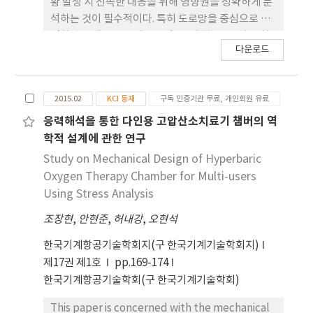
통사고로 인한 피해를 줄이는 데 기여하고, 자율주행
황 발생 시 신속한 대응을 위해 영향권을 정확하게 분
application, and quality control in high-stress
기술을 활용하여 2차 사고의 가능성을 감소시키는 데
석하는 것이 필수적이다. 특히 도로망을 중심으로 한
zones.
중요한 역할을 할 것으로 기대된다.
영향권은 해당 도로의 교통량, 통제 차로 수, 사고 처
다운로드
리 시간에 따라 달라지며, 이를 관리하기 위한 대책 이
필요하다. 따라서 본 연구는 향후 도로 관리 대책 및
의사결정을 지원하기 위해 대기행렬이론을 기반으로
2015.02
KCI 등재
구독 인증기관 무료, 개인회원 유료
긴급상황 영향권을 분석 하였다. 본 연구에서 영향권
은 공간적인 개념으로서 사고 발생지점으로부터 해당
응력해석을 통한 다인용 고압산소치료기 챔버의 역
도로 진행 방향 기준 후방으로 도로 소통에 영향을 끼
학적 설계에 관한 연구
치는 거리로 정의하였다. 사고 발생지점, 사고 발생 링
Study on Mechanical Design of Hyperbaric
크의 교통량, 차로 수 및 통제 차로 수, 사고 발생 및 사
Oxygen Therapy Chamber for Multi-users
고 종료 시점 등의 변수를 입력 데이터로 설정하였고
Using Stress Analysis
긴급상황으로 인해 발생하는 대기행렬길이를 파악하
조장현
,
안현준
,
허내강
,
오현석
기 위해 대기행렬이론을 적용하였다. 돌발상황 정보
를 분석하여 사고 지속시간의 범위를 도출하였으며
한국기계항공기술학회지(구 한국기계기술학회지)
이를 기반으로 여러 가지 상황별 영향권을 산출하였
제17권 제1호
pp.169-174
다. 유스 케이스별 영향권 산출을 통해 교통량, 이용
한국기계항공기술학회(구 한국기계기술학회)
가능한 차로 수, 사고 지속시간 각각이 영향권과 어떠
한 관계가 있는지 확인할 수 있었다. 본 연구에서 설정
This paper is concerned with the mechanical