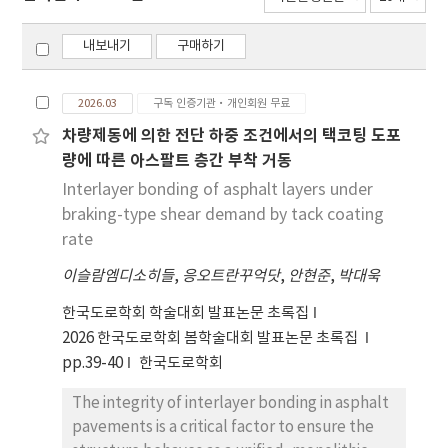
내보내기
구매하기
2026.03
구독 인증기관·개인회원 무료
차량제동에 의한 전단 하중 조건에서의 택코팅 도포
량에 따른 아스팔트 층간 부착 거동
Interlayer bonding of asphalt layers under
braking-type shear demand by tack coating
rate
이슬람엠디소히들
,
응오트란꾸억닷
,
안현준
,
박대욱
한국도로학회 학술대회 발표논문 초록집
2026 한국도로학회 봄학술대회 발표논문 초록집
pp.39-40
한국도로학회
The integrity of interlayer bonding in asphalt
pavements is a critical factor to ensure the