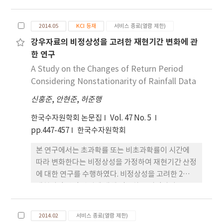
고 있으며, 지역빈도해석에 적합한 모집단 성장곡선
으로부터 네트워크 최대값(network maximum,
2014.05
KCI 등재
서비스 종료(열람 제한)
netmax) 자료의 분포위치를 고려하기 위하여 영국
강우자료의 비정상성을 고려한 재현기간 변화에 관
강우자료를 이용한 공간상관식(ln Ne)을 유도하였
한 연구
다. 이런 이유 로 영국에서 개발된 공간상관식을 우리
나라에 적용할 경우 부정확한 확률강우량을 산정하는
A Study on the Changes of Return Period
문제점이 발생한다. 이를 보완하기 위하여 본 연구에
Considering Nonstationarity of Rainfall Data
서는 우리나라 기상청 산하 유인관측소 지점 중 30년
신홍준
,
안현준
,
허준행
이상의 긴 강우자료를 보유한 64개 지점의 강우자료
를 이용하여 공간상관식을 유도하였다. 지점 간의 합
한국수자원학회 논문집
Vol. 47 No. 5
리적인 비교를 위해 1973년부터 2014까지를 기준기
pp.447-457
한국수자원학회
간(reference period)으로 정하였고, 강우지속시
본 연구에서는 초과확률 또는 비초과확률이 시간에
간, 지점 수, 네트워크 면적 등 3가지 변수를 고려하여
따라 변화한다는 비정상성을 가정하여 재현기간 산정
공간상관식을 유도하였다. 유도된 공간상관식을
에 대한 연구를 수행하였다. 비정상성을 고려한 2가지
FORGEX 기법에 적용하여 지역빈도해석을 수행하였
재현기간 산정 방법에 대해 검토하고 비정상성
고, 기존의 영국식을 이용하여 산정한 확률강우량 값
Gumbel 모형을 이용한 빈도해석을 수행하여 초과
과 비교·분석하였다. 그 결과 우리나라 강우자료를
확률 및 비초과확률을 구한 뒤 비정상성을 고려한 재
이용하여 새롭게 유도한 공간상관식은 기존의 영국식
2014.02
서비스 종료(열람 제한)
현기간 정의에 따른 우리나라 재현기간의 변화에 대