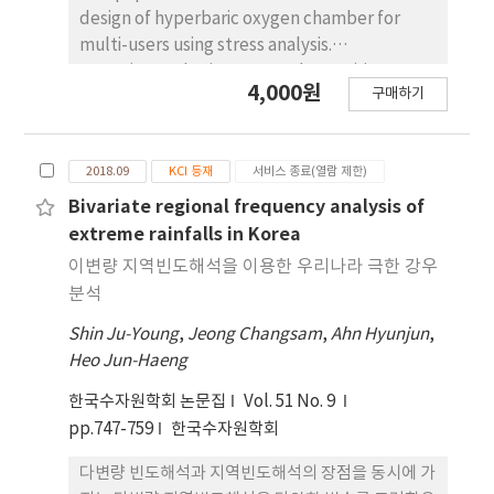
한 영향권을 통해 실시간 교통 데이터를 활용하여 유
design of hyperbaric oxygen chamber for
사 상황에서의 영향권을 신속히 파악할 수 있다. 이는
multi-users using stress analysis.
교통사고와 같은 긴급 상황 발생 시 신속하고 정확한
HBOT(Hyperbaric Oxygen Therapy) is very
4,000원
영향권 파악으로 현장 대응 및 의사결정 지원 시스템
구매하기
effective medical equipment for increasing
의 효율성을 높이는 데 중요한 역할을 할 것으로 기대
the concentration of melted oxygen in
된다.
human and animal body. The hyperbaric
2018.09
KCI 등재
서비스 종료(열람 제한)
oxygen supplies to the impaired cell of
human and animal to recover the healthy
Bivariate regional frequency analysis of
condition. This research reported the design
extreme rainfalls in Korea
specifications and mechanical safety of
이변량 지역빈도해석을 이용한 우리나라 극한 강우
hyperbaric oxygen chamber using
분석
computational stress analysis with CATIA
Shin Ju-Young
,
Jeong Changsam
,
Ahn Hyunjun
,
program. The result from this research can
Heo Jun-Haeng
be used for making the practical HBOT
equipment for multi-users and to
한국수자원학회 논문집
Vol. 51 No. 9
manufacture the real model
pp.747-759
한국수자원학회
다변량 빈도해석과 지역빈도해석의 장점을 동시에 가