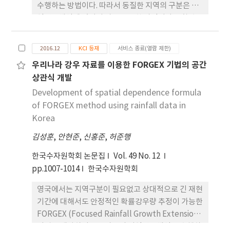
수행하는 방법이다. 따라서 동질한 지역의 구분은 지
다. 이변량 강우분석에서 지역빈도해석을 적용하면
역빈도해석에 있어서 가장 중요한 가정이라고 할 수
안정적인 수공구조물 설계기준 제시와 강우-지속기
있다. 이에 본 연구에서는 인공신경망 기법중 하나인
간 관계를 모형화 할 수 있을 것으로 기대된다.
자기조직화지도(self-organizing map, SOM) 기
2016.12
KCI 등재
서비스 종료(열람 제한)
법을 활용하여 강우 지역빈도해석을 위한 동질 강수
우리나라 강우 자료를 이용한 FORGEX 기법의 공간
지역을 구분하였다. 지역구분 인자로는 지형 정보와
상관식 개발
시 단위 강우자료를 활용하였다. 최적 SOM 지도 구
성을 위해 정량적 오차와 위상관계 오차를 활용하였
Development of spatial dependence formula
다. 그 결과 7 × 6 배열의 42개의 노드를 갖는 모형을
of FORGEX method using rainfall data in
선정하였고 최종적으로 강우 지역빈도해석을 위해 6
Korea
개의 군집으로 구분하였다. 동질성 검토 결과 6개의
김성훈
,
안현준
,
신홍준
,
허준행
군집 모두 동질한 지역으로 나타났으며 기존의 유사
하게 구분된 지역들과 이질성 척도를 비교하였을 때
한국수자원학회 논문집
Vol. 49 No. 12
좀 더 안정적인 지역 구분결과를 나타내는 것을 확인
pp.1007-1014
한국수자원학회
하였다.
영국에서는 지역구분이 필요없고 상대적으로 긴 재현
기간에 대해서도 안정적인 확률강우량 추정이 가능한
FORGEX (Focused Rainfall Growth Extension)
기법을 개발하여 강우자료의 지역빈도해석을 수행하