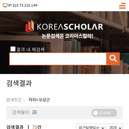
IP:216.73.216.144
메
뉴
결과 내 재검색
검
색
검색결과
검색조건
저자=오상근
검색필터
CLOSE
검색결과
건
70