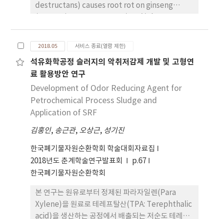
destructans) causes root rot on ginseng
(Panax ginseng C. A. Meyer) and is known to
attack many other plants. The
Nectria/Neonectria radicicola complex has
2018.05
서비스 종료(열람 제한)
been renamed as the I. radicicola complex
석유화학공정 슬러지의 악취저감제 개발 및 고형연
after analysis of its multi-gene relatedness
료 활용방안 연구
and morphological characteristics. The fungi
in this complex have been reclassified into 16
Development of Odor Reducing Agent for
species under the genus Ilyonectria based on
Petrochemical Process Sludge and
characteristics analysis Methods and Results:
Application of SRF
To obtain useful data from the Korean
김홍인
,
송근관
,
오상근
,
성기진
ginseng root rot, I. radicicola was isolated
from the rhizosphere soils of the chestnut
한국폐기물자원순환학회 학술대회자료집
tree. They were identified through a
2018년도 춘계학술연구발표회
p.67
pathogenicity test and a survey of the
한국폐기물자원순환학회
morphological features. The existence of I.
본 연구는 원유로부터 정제된 파라자일렌(Para
radicicola in soil samples was confirmed by
Xylene)을 원료로 테레프탈산(TPA: Terephthalic
PCR detections using nested PCR with
acid)을 생산하는 공정에서 배출되는 저순도 테레프
species-specific primer sets. These were