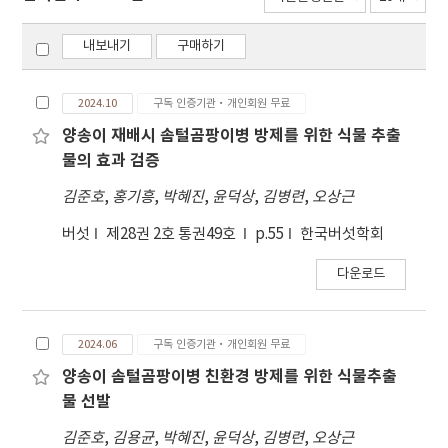
내보내기
구매하기
2024.10
구독 인증기관·개인회원 무료
양송이 재배시 솜털곰팡이병 방제를 위한 식물 추출
물의 효과 검증
김준호
,
홍기흥
,
박혜진
,
윤덕상
,
김병련
,
오상근
버섯
제28권 2호 통권49호
p.55
한국버섯학회
다운로드
2024.06
구독 인증기관·개인회원 무료
양송이 솜털곰팡이병 친환경 방제를 위한 식물추출
물 선발
김준호
,
김용균
,
박혜진
,
윤덕상
,
김병련
,
오상근