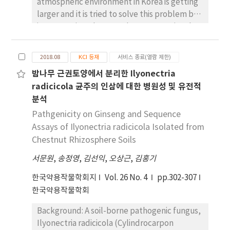
atmospheric environment in Korea is getting
larger and it is tried to solve this problem by
incorporating photocatalyst. Conventional
light transparent concrete (LEFC) arranges
plastic rods to ensure light transmittance.
2018.08
KCI 등재
서비스 종료(열람 제한)
However, it is difficult to secure sufficient
밤나무 근권토양에서 분리한 Ilyonectria
fluidity due to the heterogeneity and spacing
radicicola 균주의 인삼에 대한 병원성 및 유전적
of the materials. In addition to the flow test,
분석
J-ring test and L-box test, which are ASTM
standards or EN standards, are used to
Pathgenicity on Ginseng and Sequence
evaluate the fluidity and to find out the
Assays of Ilyonectria radicicola Isolated from
optimum mix design of light transparent
Chestnut Rhizosphere Soils
concrete with self-consolidating
서문원
,
송정영
,
김선익
,
오상근
,
김홍기
performance.
한국약용작물학회지
Vol. 26 No. 4
pp.302-307
한국약용작물학회
Background: A soil-borne pathogenic fungus,
Ilyonectria radicicola (Cylindrocarpon