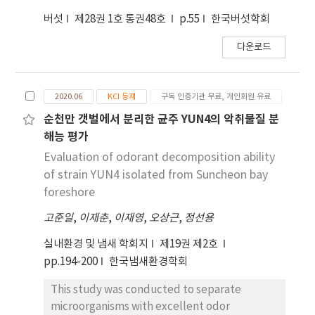
버섯
제28권 1호 통권48호
p.55
한국버섯학회
다운로드
2020.06
KCI 등재
구독 인증기관 무료, 개인회원 유료
순천만 갯벌에서 분리한 균주 YUN4의 악취물질 분
해능 평가
Evaluation of odorant decomposition ability
of strain YUN4 isolated from Suncheon bay
foreshore
고준일
,
이재춘
,
이재영
,
오상근
,
정선용
실내환경 및 냄새 학회지
제19권 제2호
pp.194-200
한국냄새환경학회
This study was conducted to separate
microorganisms with excellent odor