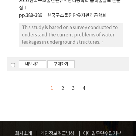
2016 한국구조물진단유지관리공학회 봄학술발표 논문
집
pp.388-389
한국구조물진단유지관리공학회
This study is based on a survey conducted to
understand the current problems of water
leakages in underground structures.
According to the overall results, 55.7% of the
respondents replied that water leakage
problems is serious and all replied that a
내보내기
구매하기
preventative measure is absolutely
necessary.
1
2
3
4
회사소개
개인정보취급방침
이메일무단수집거부