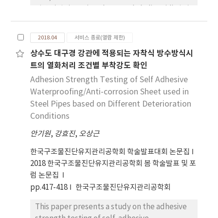
탈산 잔사인 CTA(Crude Terephthalic acid)의 악
subsequenctly isolated on semi-selective
취저감을 위한 저감제 개발과 유기성슬러지의 고형연
media from PCR-positive soils. Genetic
료 활용 방안에 관하여 연구하였다. TPA 석유화학 공
analysis of the I. radicicola complex
2018.04
서비스 종료(열람 제한)
정에서 발생되는 TPA 슬러지의 발생량은
containing these pathogens was done by
상수도 대구경 강관에 적용되는 자착식 방수방식시
0.3~0.4%/kg이며, 슬러지는 보관 또는 운송, 소각 과
comparing the DNA sequences of the histone
트의 열화처리 조건별 부착강도 확인
정에서 끊임없이 악취를 발생시키며 대기환경에도 많
h3 region. These isolates originating from the
은 영향을 끼친다. 이러한 악취로 인해 고효율의 열량
Adhesion Strength Testing of Self Adhesive
rhizosphere soils of chestnut constituted a
을 가졌음에도 화력발전소의 연료로 이용하지 못하고
clade with other closely related species or I.
Waterproofing/Anti-corrosion Sheet used in
있는 실정이다. 악취저감제는 탄소수가 많은 고지방
radicicola isolates originating from ginseng or
Steel Pipes based on Different Deterioration
산과 비이온계면활성제 등을 일정 조성비로 혼합하여
other host plants, respectively. Additionally,
Conditions
실험하였고, fatty acid 15~30, mono fatty acid
the pathogenicity tests to analyze the
안기원
,
강효진
,
오상근
20~35, linolenic acid 20~35, oleic acid 20~25,
characteristics of these I. radicicola isolates
palmitic acid 5~10, non0ionic surface active
revealed that they caused weakly virulent
한국구조물진단유지관리공학회 학술발표대회 논문집
agent 5~7% 구성성분 조성비를 갖는다. TPA 유기
root rot on ginseng. Conclusions: This is the
2018 한국구조물진단유지관리공학회 봄 학술발표 및 포
성 슬러지를 고형연료로 활용하기 위해 고형연료 품
first study reporting that I. radicicola isolates
럼 논문집
질시험에 따른 전 망목에 대해 실험하였다. 고형연료
from chestnut rhizosphere soils can attack
pp.417-418
한국구조물진단유지관리공학회
샘플 500g을 기준으로 TPA 슬러지와 TPA 슬러지에
ginseng plant in Korea. Thus, these results
This paper presents a study on the adhesive
애쉬 10%를 첨가한 시료 각 두 종류에 대하여 실험한
are expected to provide informations in the