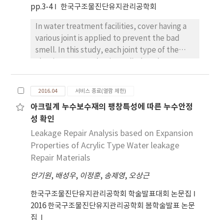
pp.3-4
한국구조물진단유지관리공학회
In water treatment facilities, cover having a
various joint is applied to prevent the bad
smell. In this study, each joint type of the
aluminum cover that is applied to the sewage
treatment facility, it was evaluated air
tightness. As a result, it showed to be higher
2016.04
서비스 종료(열람 제한)
flat type better than stick out type.
아크릴계 누수보수재의 팽창특성에 따른 누수안정
성 확인
Leakage Repair Analysis based on Expansion
Properties of Acrylic Type Water leakage
Repair Materials
안기원
,
배성우
,
이정훈
,
송제영
,
오상근
한국구조물진단유지관리공학회 학술발표대회 논문집
2016 한국구조물진단유지관리공학회 봄학술발표 논문
집