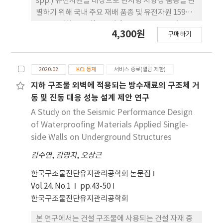
spp.) 유전자원을 대상으로 탄저병 저항성 품종을 판
별하기 위해 국내 주요 재배 품종 및 유전자원 159품
종을 공시하고,Colletotrichum acutatum과 C.
4,300원
구매하기
gloeosporioides를 엽면접종하여 병원성 검정을 수
행하였다. 또한, Genotyping-by-
sequencing(GBS) 방 법을 이용하여 포도나무 품종
2020.02
KCI 등재
서비스 종료(열람 제한)
간 유전적 다양성을 비교 분석하였다. 그 결과, C.
acutatum을 접종한 잎에서는 58품종은 감수성을,
지하 구조물 외벽에 적용되는 방수재료의 구조체 거
17품종은 저항성을 나타내었고, C.
동 및 진동 대응 성능 설계 제안 연구
gloeosporioides를 접종한 경우에는 34품 종이 감
A Study on the Seismic Performance Design
수성을, 25품종은 저항성을 나타냈다. 두 균주에 대해
of Waterproofing Materials Applied Single-
공통적으로 저항성을 보인 품종은 ‘Agawan’,
side Walls on Underground Structures
‘Huangguan’, ‘Xiangfei’ 등 8품종이였으며,
김수연
,
김명지
,
오상근
이들 대부분은 유럽종과 미국종의 교잡종으로 분류되
었다. 유럽종에 기원한 ‘Emerald Seedless’,
한국구조물진단유지관리공학회 논문집
‘Tano Red’, ‘Rem 46-77(Aestivalis GVIT
Vol.24. No.1
pp.43-50
0970)’ 등의 품종들은 대부분 감수성으로 판별되었
한국구조물진단유지관리공학회
다. 따라서 본 연구 결과를 통해 확보된 병 검정 및 유
전 분석 결과는 포도나무 병해를 효과적으로 관리하
본 연구에서는 건설 구조물에 사용되는 건설 자재 중