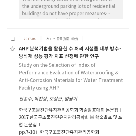
the underground parking lots of residential
buildings do not have proper measures
against prevention of leakage, resulting in
condensation, growth of infectious
microogranisms and increase of pollution in
2017.04
서비스 종료(열람 제한)
the air. This paper discusses a study
AHP 분석기법을 활용한 수 처리 시설물 내부 방수･
conducted to understand the awareness of
방식재 성능 평가 지표 선정에 관한 연구
leakage problems and the damage that
follows in the underground structures of
Study on the Selection of Index of
residential buildings.
Performance Evaluation of Waterproofing &
Anti-Corrosion Materials for Water Treatment
Facility using AHP
전종수
,
박진상
,
오상근
,
임남기
한국구조물진단유지관리공학회 학술발표대회 논문집
2017 한국구조물진단유지관리공학회 봄 학술발표 및 포
럼 논문집
pp.7-10
한국구조물진단유지관리공학회