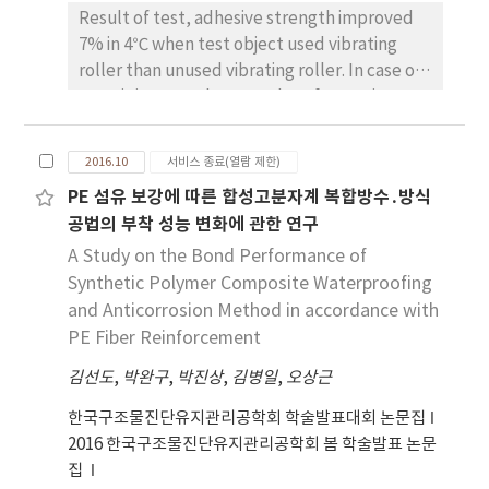
Result of test, adhesive strength improved
7% in 4℃ when test object used vibrating
roller than unused vibrating roller. In case of
20℃, it improved 16.9%. Therefore, using
vibrating roller is useful in construction of
waterproofing layer because the test
2016.10
서비스 종료(열람 제한)
showed that using vibrating roller has
PE 섬유 보강에 따른 합성고분자계 복합방수․방식
excellent adhesive strength han unused it.
공법의 부착 성능 변화에 관한 연구
A Study on the Bond Performance of
Synthetic Polymer Composite Waterproofing
and Anticorrosion Method in accordance with
PE Fiber Reinforcement
김선도
,
박완구
,
박진상
,
김병일
,
오상근
한국구조물진단유지관리공학회 학술발표대회 논문집
2016 한국구조물진단유지관리공학회 봄 학술발표 논문
집