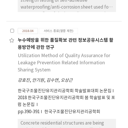
strength testing of self-adhesive
결과 저위발열량 기준 3,960과 3,540 kcal/kg으로
selection of suitable fields for ginseng
waterproofing/anti-corrosion sheet used for
각각 나타나 고형연료제품 품질기준 3,500 kcal/kg
cultivation.
waterproofing of the large diameter steel
이상을 만족하여 활용가치가 높은 것으로 나타났다.
pipe interior of water treatment facilities.
또한 염소 0.03%, 황분･수은･카드늄･납･비소･안티
After the sheet has been applied, similar
몬 불검출, 크롬 45.4mg/kg, 코발트 5,400 mg/kg,
2018.04
서비스 종료(열람 제한)
physical and chemical immersion conditions
구리 145 mg/kg, 망간 1,300 mg/kg, 니켈 44.4
누수예방을 위한 품질확보 관련 정보공유시스템 활
are simulated in the testing to determine the
mg/kg, 탈륨･바나듐 불검출로 나타났다. 악취저감
용방안에 관한 연구
effects of deterioration through adhesion
을 위한 pilot-plant는 그림 1과 같이 구성하여 실험
strength testing.
Utilization Method of Quality Assurance for
하였고, 악취저감제는 0~25% 슬러지 중량비로 주입
하여 처리특성을 조사였다.
Leakage Prevention Related Information
Sharing System
강효진
,
안기원
,
김수연
,
오상근
한국구조물진단유지관리공학회 학술발표대회 논문집
2018 한국구조물진단유지관리공학회 봄 학술발표 및 포
럼 논문집
pp.390-391
한국구조물진단유지관리공학회
Concrete residential structures are being