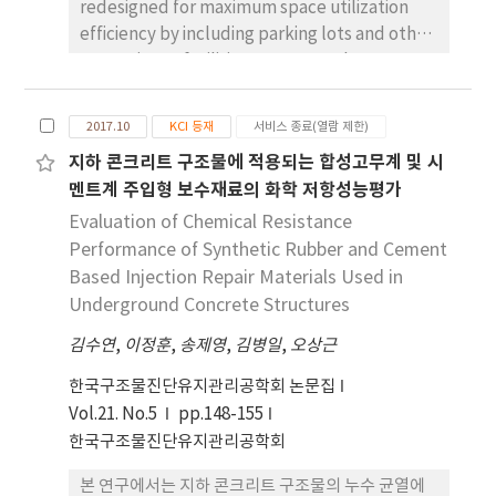
redesigned for maximum space utilization
efficiency by including parking lots and other
convenience facilities. However, there are
increasing problems of leakage due to
various environmental and deterioration
2017.10
KCI 등재
서비스 종료(열람 제한)
conditions. This paper proposes the a world-
지하 콘크리트 구조물에 적용되는 합성고무계 및 시
wide-web based professional information
멘트계 주입형 보수재료의 화학 저항성능평가
sharing system designed to provide
solutions, alternatives and technical
Evaluation of Chemical Resistance
information for leakage prevention and
Performance of Synthetic Rubber and Cement
effective design at the beginning of the
Based Injection Repair Materials Used in
construction stage.
Underground Concrete Structures
김수연
,
이정훈
,
송제영
,
김병일
,
오상근
한국구조물진단유지관리공학회 논문집
Vol.21. No.5
pp.148-155
한국구조물진단유지관리공학회
본 연구에서는 지하 콘크리트 구조물의 누수 균열에