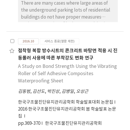
There are many cases where large areas of
selected with relatively low importance that
the underground parking lots of residential
produced a low value of 60% importance
buildings do not have proper measures
using AHP analysis method, and conclusively
against prevention of leakage, resulting in
proposed 7 performance evaluation index
condensation, growth of infectious
criteria (wet surface adhesion, fatigue
microogranisms and increase of pollution in
resistance, crack resistance, adhesion
2016.10
서비스 종료(열람 제한)
the air. This paper discusses a study
performance, joint performance, impact
점착형 복합 방수시트의 콘크리트 바탕면 적용 시 진
conducted to understand the awareness of
resistance, impermeability)
동롤러 사용에 따른 부착강도 변화 연구
leakage problems and the damage that
follows in the underground structures of
A Study on Bond Strength Using the Vibrating
residential buildings.
Roller of Self Adhesive Composites
Waterproofing Sheet
김동범
,
김선도
,
박진상
,
김병일
,
오상근
한국구조물진단유지관리공학회 학술발표대회 논문집
2016 한국구조물진단유지관리공학회 봄 학술발표 논문
집
pp.369-370
한국구조물진단유지관리공학회