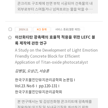
는데 유용하게 활용될 수 있으며, 특히 포도나무 탄저
콘크리트 구조체에 전면 부착 시공되어 건축물의 내
병 저항성 품종들을 개발하고 육성하는데 매우 중요
외부로부터 스며들거나 넘쳐흐르는 물을 막을 수 있
한 육종 소재 및 정보가 될 것으로 사료된다.
는 차단마감재인 방수재료에 있어 가속 환경 조건 속
의 지하 외벽에서의 방수 성능 설계의 일환으로 내진
성능 설계 가능성을 제안하고 그 품질검증 시험방법
2019.11
KCI 등재
서비스 종료(열람 제한)
에 대해 검토하였다. 국내외 건설자재 내진설계 현황
이산화티탄 광촉매의 효율적 적용을 위한 LEFC 블
을 살펴보았을 때, 국내의 경우 아직까지 현행법상 건
록 제작에 관한 연구
축 과정에서의 내진설계 규제는 있지만 자재에 대한
규제는 없어 내진용 제품군이 드물고 대부분 시공법
A Study on the Development of Light Emotion
에 의존하고 있는 상황이다. 국외의 경우 일본, 캐나
Friendly Concrete Block for Efficient
다, 독일과 같이 비구조재에 내진성능을 부여한 다양
Application of Titan-oxide photocatalyst
한 건축자재가 개발되고 있음을 확일 할 수 있었고, 이
김병일
,
오상근
,
서승훈
러한 내진설계 개념은 앞장에서 살펴본 바와 같이, 지
하 콘크리트 구조체에 전면접착 혹은 부분 부착되어
한국구조물진단유지관리공학회 논문집
시공되는 선행 외방수재료에 있어 지진에 대한 보완
Vol.23. No.6
pp.120-131
대응력을 가질 수 있다면 내진 설계된 구조체와 함께
한국구조물진단유지관리공학회
누수 예방 및 방지 기술로서 그 적용성을 기대할 수 있
본 연구에서는 빛 감성친화형 콘크리트에 광촉매를
을 것으로 판단된다.
적용하여 대기질 및 실내공기질을 개선하기 위한