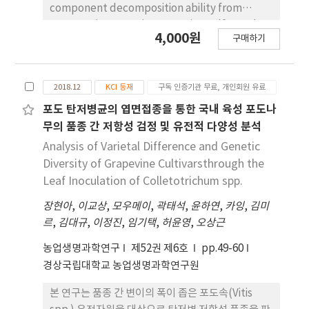
component decomposition ability from
nature. Microorganisms growing sulfur and
4,000원
구매하기
ammonia compounds as substrates were
isolated and identified in the tidal flat of
Suncheon Bay. The strain YUN4 cultured on
2018.12
KCI 등재
구독 인증기관 무료, 개인회원 유료
ammonia and sulfur compound substrates
was found to have 100% genetic homology to
포도 탄저병균의 엽면접종을 통한 국내 육성 포도나
Streptomyces fulvissimus. The optimum
무의 품종 간 저항성 검정 및 유전적 다양성 분석
growth temperature of YUN4 was 20oC to
Analysis of Varietal Difference and Genetic
40oC, and the optimum pH was investigated
Diversity of Grapevine Cultivarsthrough the
in the range of pH 5 to pH 9. In addition, in
Leaf Inoculation of Colletotrichum spp.
order to evaluate the ability to reduce odor,
장현아
,
이교상
,
모우메이
,
곽태석
,
윤하연
,
카잉
,
김미
after mixing the culture strain with each
르
,
김대규
,
이정진
,
임기택
,
허윤영
,
오상근
concentration of 1%, 5%, and 10% in the
malodor generating sample, the efficiency of
농업생명과학연구
제52권 제6호
pp.49-60
malodor reduction was evaluated after 30
경상국립대학교 농업생명과학연구원
minutes. As a result, the ammonia
decomposition efficiency was 82.4%~93.9%,
본 연구는 품종 간 변이의 폭이 좁은 포도속(Vitis
and hydrogen sulfide was 88.7%~94.9%.