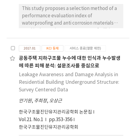
This study proposes a selection method of a
performance evaluation index of
waterproofing and anti corrosion materials
used in domestic water treatment facilities
for material and construction failures based
on different usage and environmental
2017.01
KCI 등재
서비스 종료(열람 제한)
conditions to study the possibility of
공동주택 지하구조물 누수에 대한 인식과 누수발생
structural performance maintenance.
에 따른 피해 분석: 설문조사를 중심으로
Different types of waterproofing･anti-
corrosion materials have been evaluated
Leakage Awareness and Damage Analysis in
based on their respective properties, and
Residential Building Underground Structure:
have been classified into separate categories
Survey Centered Data
based on their case studies of material
안기원
,
주희정
,
오상근
failures in construction. As a result, 12
different performance evaluation indexes
한국구조물진단유지관리공학회 논문집
have been produced for the performance
Vol.21. No.1
pp.353-356
evaluation method. Among the 12
한국구조물진단유지관리공학회
performance evaluation index 5 were