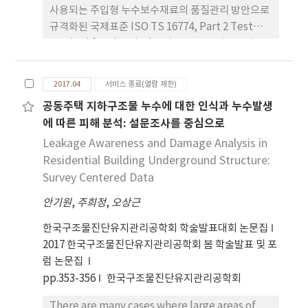
사용되는 주입형 누수보수재료의 품질관리 방안으로
규격화된 국제표준 ISO TS 16774, Part 2 Test
method for chemical resistance를 이용하여 현
재 우리나라 누수보수현장에서 사용하고 있는 주입형
누수보수재료 2계열 (합성고무계, 시멘트계), 3종류
2017.04
서비스 종료(열람 제한)
씩, 총 9 종류의 보수재료에 대한 지하 콘크리트 구조
공동주택 지하구조물 누수에 대한 인식과 누수발생
물이 처한 화학적 환경의 저항 안정성을 연구·검토
에 따른 피해 분석: 설문조사를 중심으로
하였다. 그 결과, 합성고무계는 RG-3를 제외하고, 산
에 대한 저항력을 높일 수 있는 재료적 검토가 필요하
Leakage Awareness and Damage Analysis in
고, 시멘트계는 수산화나트륨, 염화나트륨에 대한 저
Residential Building Underground Structure:
항을 높일 수 있는 재료적 검토의 필요성이 확인되었
Survey Centered Data
다. 이러한 결과는 콘크리트 구조물의 화학적 환경에
안기원
,
주희정
,
오상근
서의 보수재료 선정 시 기본 지 표로 사용가능 할 것으
로 판단된다. 또한, 추후에 연구 개발 되는 보수재료의
한국구조물진단유지관리공학회 학술발표대회 논문집
품질 향상에 반영할 수 있는 기준 자료의 활용을 기대
2017 한국구조물진단유지관리공학회 봄 학술발표 및 포
할 수 있다.
럼 논문집
pp.353-356
한국구조물진단유지관리공학회
There are many cases where large areas of