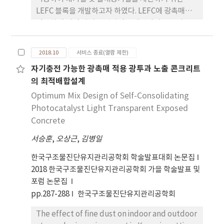
LEFC 블록을 개발하고자 하였다. LEFC에 광촉매를
적용하게 되면 자외선 입사면 반대편에서도 투과로
인한 자외선이 존재하여 광촉매가 반응함으로써 일반
건축 자재를 적용한 경우보다 광촉매 반응효율이 크
2018.10
서비스 종료(열람 제한)
게 상승한다. 따라서 광촉매를 LEFC에 적용하기 위해
자기충전 가능한 광촉매 적용 광투과 노출 콘크리트
슬럼프, J-ring, L-box 테스트를 통한 자기충전성능
의 최적배합설계
을 평가하여 최적 배합을 결정하였고, 압축 및 휨 강도
시험을 통해 역학성능을 평가하였다. 그리고 TiO2 분
Optimum Mix Design of Self-Consolidating
포도를 확인하기 위해 SEM과 EDS 분석을 실시하였
Photocatalyst Light Transparent Exposed
다. ALC골재와 단열재 적용으로 광촉매 사용량을 줄
Concrete
이고 단위중량을 감소시키는 방안을 활용하여 광촉매
서승훈
,
오상근
,
김병일
효율을 증가시키는 빛투과 콘크리트 블록을 제작하였
고, 향후 건조수축 등의 문제점 개선 및 NOx 제거 실
한국구조물진단유지관리공학회 학술발표대회 논문집
험을 통한 LEFC 블록 성능 평가를 진행하고자 한다.
2018 한국구조물진단유지관리공학회 가을 학술발표 및
포럼 논문집
pp.287-288
한국구조물진단유지관리공학회
The effect of fine dust on indoor and outdoor