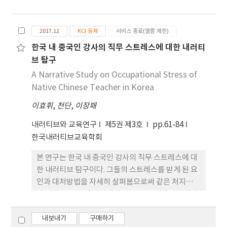
고자 한 것이다. 연구대상은 최근 10여 년간의 초·중
등 교육 분야 학위, 학술지 논문으로 한국 491편, 중
국 390편이며 텍스트마이닝 이후 언어네트워크 분석
2017.12
KCI 등재
서비스 종료(열람 제한)
방법 중 빈도, 밀도, 중심성(연결 중심성, 근접중심
한국 내 중국인 강사의 직무 스트레스에 대한 내러티
성, 매개중심성) 분석을 하였고, CONCOR 분석을 통
브 탐구
해 클러스터 간 연 결성을 알아보았다. 연구결과, 빈도
수를 가장 많이 차지한 주제어 3개는 한국의 경우 초
A Narrative Study on Occupational Stress of
등학교, 내러티브, 교사였고 중국의 경우 내러티브,
Native Chinese Teacher in Korea
전문성 발전, 초·중등 교사였다. 밀도는 한국의 경우
이효휘
,
천단
,
이장패
0.341(SD=0.474)였고 중국의 경우
0.278(SD=0.448)이었으며, 중심성은 세 가지 모두
내러티브와 교육연구
제5권 제3호
pp.61-84
에서 한국의 경우 내러티브, 초등학교, 교사의 순으로
한국내러티브교육학회
높았으며 중국의 경우 내러티브, 전문성 발전, 초임교
본 연구는 한국 내 중국인 강사의 직무 스트레스에 대
사 순이었다. CONCOR 분석결과, 한국은 예비교사,
한 내러티브 탐구이다. 그들의 스트레스를 받게 된 요
과학과, 설계, 창의성, 체육과, 실행 경험, 교육과정
인과 대처방법을 자세히 살펴봄으로써 같은 처지에
운영 등이 다른 연구 군집과 고립되어 있었고, 중국은
겪고 있는 중 국인 강사에게 도움을 주고 제언을 제시
사제 관계, 학급경영, 학습 곤란 학생, 문제성 행동,
하고자 한다. 연구목적을 달성하기 위해 한국에 서 2
초등학생, 수업 관리 등이 고립되어 있었다. 연구결과
년 이상 강사경험이 있어 직무 스트레스를 겪고 있는
내보내기
구매하기
를 바탕으로 양국의 내러티브 연구를 논의하고, 연구