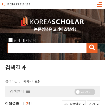
IP:216.73.216.139
메
뉴
결과 내 재검색
검
색
검색결과
검색조건
저자=이효휘
검색필터
CLOSE
검색결과
건
2