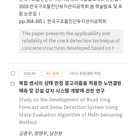
미친다는 결론이 도출되었고 기업규모가 커질수록 외
상이한 위험에 대한 인식과 태도, 그리고 정보비대칭
2018 한국구조물진단유지관리공학회 봄 학술발표 및 포
국인순투자의 효과는 점점 커지는 것으로 나타났다.
에 기인한 가격차이가 나타났음을 확인하였으며, 또
럼 논문집
반면, 주식거래규모는 외국인순투자 효과에 영향을
한 그 차이는 시간이 경과함에 따라 변한다는 것을 발
pp.364-365
한국구조물진단유지관리공학회
미치지 못한다는 결론을 도출하였다. 본 연구에서는
견하였다.
단순히 외국인 투자가 주가에 긍정적인 영향을 미친
This paper presents the applicability and
다는 결론에 그치지 않고, 정보효율성 또는 기업규모
reliability of the crack detection technique of
측면 등 외국인투자자의 투자수요에 영향을 미치는
concrete structures developed based on the
것으로 알려진 기업특성별로 외국인 투자 효과가 달
use of digital image analysis technologies
라질 수 있다는 점을 발견함으로써 시장참여자에게
through on - site tests. The problem of aging
시사하는 바가 있다하겠다.
of infrastructure is a serious threat to the
2013.09
KCI 등재
서비스 종료(열람 제한)
national and national security and there is a
복합 센서의 상태 판정 알고리즘을 적용한 노면결빙
growing interest in the development and
예측 및 강설 감지 시스템 개발에 관한 연구
application of effective inspection and
maintenance techniques for related
Study on the Development of Road Icing
infrastructure. Therefore, instead of the
Forecast and Snow Detection System Using
existing traditional manpower-based
State Evaluation Algorithm of Multi Sensoring
infrastructure inspection and maintenance
Method
techniques, which involve lots of time and
김종우
,
정영우
,
남진원
money consumption and reliability of results,