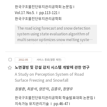
research using digital image analysis
한국구조물진단유지관리공학회 논문집
technology is actively being carried out.
Vol.17. No.5.
pp.113-121
한국구조물진단유지관리공학회
The road icing forecast and snow detection
system using state evaluation algorithm of
multi sensor optimizes snow melting system
to control spread time and amount of
chemical spread application This system
operates integrated of contact/non-contact
2012.05
서비스 종료(열람 제한)
sensor and infrared camera. The state
노면결빙 및 강설 감지 시스템 개발에 관한 연구
evaluation algorithm of the system evaluates
A Study on Perception System of Road
road freezing danger condition and snowfall
condition (snowfall intensity also) using
Surface Freezing and Snowfall
acquired data such as
장용환
,
최윤석
,
양은익
,
김종우
,
정영우
temperature/humidity, moisture detection
and result of image signal processing from
한국구조물진단유지관리공학회 학술발표대회 논문집
field video footage. In the field experiment,
지속가능 유지관리기술
pp.46-47