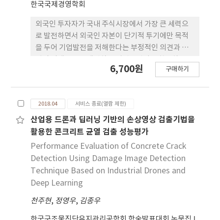
가격에 차이를 발생시키는 요인에 대해서 살펴본 결
한국국제경영학회
과, 원․달러 환율의 변화가 DR할증에 통계적으로 유
외국인 투자자가 국내 주식시장에서 가장 큰 세력으
의한 양(+)의 영향을, KOSPI지수 수익률과 MSCI지
로 발전하면서 외국인 자본이 단기적 투기에만 목적
수 수익률은 DR할증에 각각 음(-)과 양(+)의 영향을
을 두어 기업발전을 저해한다는 부정적인 의견과 기
미치는 것으로 나타났다. 기업규모가 DR할증에 미치
업의 지배구조를 개선하고 경명투명성을 확보하는 등
는 영향력은 ADR과 GDR에서 각각 음(-)과 양(+)으
6,700원
구매하기
한국기업의 체질개선에 효과적이라는 긍정적인 주장
로 서로 상반된 유의한 결과가 도출되었으며 ADR과
이 학계와 재계에 상존하고 있다. 본 연구는 외국인 투
GDR을 모두 합한 분석에서는 그 효과가 서로 상쇄되
자가 주가에 어떠한 영향을 미치는지 확인하고 기업
어 기업규모가 DR할증에 아무런 영향을 미치지 않는
2018.04
서비스 종료(열람 제한)
의 특성에 따라서는 그 영향력이 어떻게 달라지는지
것으로 나타나고 있다. 배당의 경우는 DR할증에 양
를 확인한다. 이러한 연구를 진행하는데 있어서 독립
산업용 드론과 딥러닝 기반의 손상영상 검출기법을
(+)의 영향을, DR의 변동성은 DR 할증에 음(-)의 영
변수로 외국인 순투자를 사용하여 실질적인 투자효과
활용한 콘크리트 균열 검출 성능평가
향을 그리고 ADR시장에 국한해서는 거래량이 많을
를 밝히는 데 초점을 두었다. 또한 국내투자자들보다
수록 DR할증에 음(-)의 영향을 미치는 것으로 나타났
Performance Evaluation of Concrete Crack
상대적으로 정보적인 측면에서 열세에 놓인 외국인들
다. 반면, 정보비대칭에 기인한 것인지를 파악하기 위
Detection Using Damage Image Detection
은 그러한 문제를 해결하기위해 기업의 규모가 크고
하여 활용된 외국인 보유지분율만이 유일하게 통계상
Technique Based on Industrial Drones and
유동성이 큰 기업을 선호한다(Chuhan, 1994)는 점
비유의하게 나타났다. 본 연구를 통하여 동일 재화에
Deep Learning
에 착안하여 기업규모와 주식거래규모에 따라서는 외
대한 두 자산 DR과 원주의 가격이 다름을 확인하였으
천주현
국인 순투자의 효과가 어떻게 달라지는지를 확인하였
,
정영우
,
김종우
며, 그러한 이유로 시장별 투자자심리와 거래장소에
다. 그 결과, 외국인순투자는 주가에 양(+)의 영향을
따른 차이, 유동성과 거래비용 등에 따른 차이, 서로
한국구조물진단유지관리공학회 학술발표대회 논문집