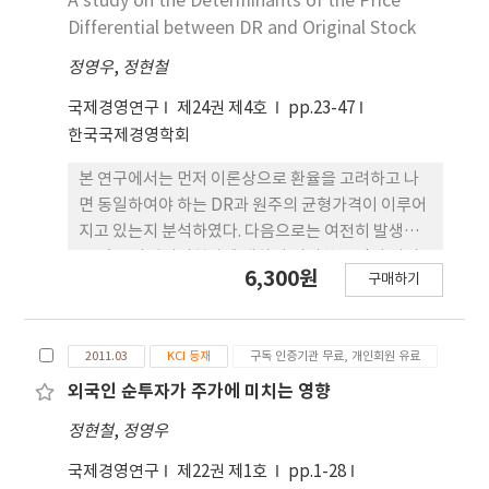
A study on the Determinants of the Price
salts of KCl-CaCl2.
로 여기 될 수 있어서 녹색이나 황색 형광체와 함께 사
Differential between DR and Original Stock
용하여 연색지수가 높은 백색 LED를 만들 수 있다.
정영우
,
정현철
국제경영연구
제24권 제4호
pp.23-47
한국국제경영학회
본 연구에서는 먼저 이론상으로 환율을 고려하고 나
면 동일하여야 하는 DR과 원주의 균형가격이 이루어
지고 있는지 분석하였다. 다음으로는 여전히 발생하
고 있는 가격괴리현상에 대하여 어떠한 요인이 이러
6,300원
구매하기
한 괴리현상을 설명할 수 있는지를 찾아보았다. 마지
막으로는 점진적인 자본시장 자유화 진행에 따라서
원주와 DR과의 가격괴리 현상에 어떠한 변화가 발생
2011.03
KCI 등재
구독 인증기관 무료, 개인회원 유료
했는지를 알아보았다. 분석결과 먼저 DR과 원주 가격
사이에 차이가 존재하며, 특히 DR가격이 환율을 고
외국인 순투자가 주가에 미치는 영향
려한 내재가격에 비하여 할증되어 거래된다는 것을
정현철
,
정영우
발견하였다. 또한 이러한 가격괴리현상은 시간이 경
과함에 따라 변하는 것으로 나타났다. DR과 원주의
국제경영연구
제22권 제1호
pp.1-28