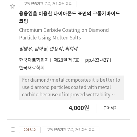
the influx of cars and trucks following the
구독 인증기관 무료, 개인회원 유료
restriction of overloaded trucks, highlighting
용융염을 이용한 다이아몬드 표면의 크롬카바이드
the significant influence of overweight
코팅
vehicles on the traffic load. Secondly, even
Chromium Carbide Coating on Diamond
when overweight vehicles detoured, there
Particle Using Molten Salts
was no significant change in the overall
network's traffic load. Lastly, the detour of
정영우
,
김화정
,
안용식
,
최희락
overweight vehicles led to an increase in the
한국재료학회지
제28권 제7호
pp.423-427
total driving distance and time for all
한국재료학회
vehicles. CONCLUSIONS : Installing weigh-in-
motion systems in sections with a lower
For diamond/metal composites it is better to
structure number, which indicates thinner
use diamond particles coated with metal
road pavement, can prevent damage in
carbide because of improved wettability
those specific areas without affecting the
between the diamond particles and the
entire road network.
4,000원
구매하기
matrix. In this study, the coating of diamond
particles with a chromium carbide layer is
investigated. On heating diamond and
2016.12
구독 인증기관 무료, 개인회원 유료
chromium powders at 800~900 oC in molten