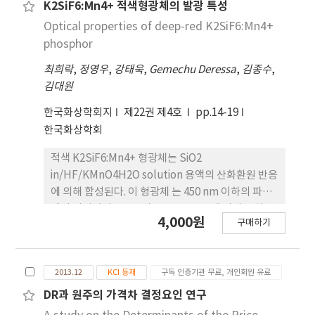
salts of LiCl, KCl, CaCl2, the diamond
K2SiF6:Mn4+ 적색형광체의 발광 특성
particles are coated with Cr7C3. The surfaces
Optical properties of deep-red K2SiF6:Mn4+
of the diamond powders are analyzed using
phosphor
X-ray diffraction and scanning electron
최희락
,
정영우
,
강태욱
,
Gemechu Deressa
,
김종수
,
microscopy. The average thickness of the
김대원
Cr7C3 coating layers is calculated from the
result of the particle size analysis. By using
한국화상학회지
제22권 제4호
pp.14-19
the molten salt method, the Cr7C3 coating
한국화상학회
layer is uniformly formed on the diamond
particles at a relatively low temperature at
적색 K2SiF6:Mn4+ 형광체는 SiO2
which the graphitization of the diamond
in/HF/KMnO4H2O solution 용액의 산화환원 반응
particles is avoided. Treatment
에 의해 합성된다. 이 형광체 는 450 nm 이하의 파장
temperatures are lower than those in the
에서 여기되어 Mn4+의 2Eg → 4A2g에 의해 반치폭
4,000원
구매하기
previously proposed methods. The coated
이 10 nm인 약 634 nm의 적색 빛을 발광한다. 입자
layer is thickened with an increase in heating
의 크기는 약 5 ㎛이고 결정구조는 Fm-3m (225)의
temperature up to 900 oC. The coating
공간군을 가지는 입방정계이다 (JCPDS85-1382).
2013.12
KCI 등재
구독 인증기관 무료, 개인회원 유료
reaction of the diamond particles with
온도의존 발광 스펙트럼에서는 약 175 ℃에서의 발광
chromium carbide is much more rapid in LiCl-
강도가 상온에서보다 66 %까지 감소하였다. 이 형광
DR과 원주의 가격차 결정요인 연구
KCl-CaCl2 molten salts than with the molten
체는 청색 발광을 하는 InGaN LED에 의해 효과적으