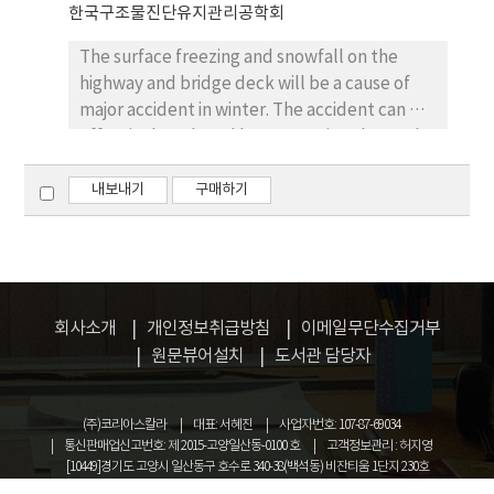
it proved excellent and reliable evaluated
한국구조물진단유지관리공학회
result of snowfall state detection rate of
The surface freezing and snowfall on the
89% and wet state detection rate of 94%.
highway and bridge deck will be a cause of
major accident in winter. The accident can be
effectively reduced by preventing the road
surface freezing and snowfall. For these, it is
needed that the evaluation method for
내보내기
구매하기
perception of the road surface condition. In
this study, the detection system was
investigated using the contact and
contactless sensors. From the results, it is
seemed that the organized system could
회사소개
개인정보취급방침
이메일무단수집거부
well predict the road surface condition and
원문뷰어설치
도서관 담당자
so on.
(주)코리아스칼라
대표: 서혜진
사업자번호: 107-87-69034
통신판매업신고번호: 제 2015-고양일산동-0100 호
고객정보관리 : 허지영
[10449]경기도 고양시 일산동구 호수로 340-38(백석동) 비잔티움 1단지 230호
COPYRIGHT © KOREASCHOLAR ALL RIGHTS RESERVED.