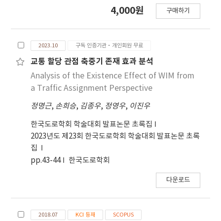
systems used for overloaded vehicle
4,000원
구매하기
enforcement, from the perspective of traffic
assignment. METHODS : Fixed-demand
multi-class traffic assignment was conducted
2023.10
구독 인증기관·개인회원 무료
by VISUM, a macroscopic traffic simulation
software. We considered three vehicle
교통 할당 관점 축중기 존재 효과 분석
classes and calculated the traffic load for
Analysis of the Existence Effect of WIM from
each road link using the ESAL(Equivalent
a Traffic Assignment Perspective
Single Wheel Load) factor, as proposed by
정명근
,
손희승
,
김종우
,
정영우
,
이진우
ASHTTO(American Association of State
Highway and Transportation Officials). We set
한국도로학회 학술대회 발표논문 초록집
up scenarios with weigh-in-motion
2023년도 제23회 한국도로학회 학술대회 발표논문 초록
installations in certain sections and observed
집
how the traffic load changed before and
pp.43-44
한국도로학회
after the installation of weigh-in-motion for
each scenario. RESULTS : Three main trends
다운로드
were observed. Firstly, at points where
weigh-in-motion systems were installed,
traffic load significantly decreased even with
2018.07
KCI 등재
SCOPUS