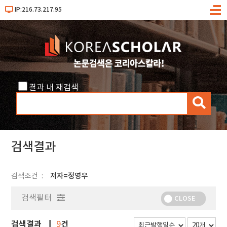
IP:216.73.217.95
메
뉴
결과 내 재검색
검
색
검색결과
검색조건
저자=정영우
검색필터
CLOSE
검색결과
건
9