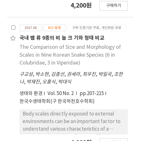
4,200원
구매하기
본 연구에서는 인제, 괴산, 공주에 위치한 북방산개구
리 증양식장의 내･외부에서 채집된 성체와 유생의 피
부와 내부 장기들에서 확인되는 세균과 곰팡이 콜로
2017.06
KCI 등재
구독 인증기관 무료, 개인회원 유료
니 수의 지역 간, 증양식장 내･외부 간 차이 여부를 파
악하고, 나아가 유생으로부터 발견되는 세균의 종류
국내 뱀 류 9종의 비 늘 크 기와 형태 비교
를 16s rDNA 서열 비교를 통해 규명하고자 하였다.
The Comparison of Size and Morphology of
연구결과, 성체의 경우 괴산에서 채집된 성체의 피부
Scales in Nine Korean Snake Species (6 in
와 소화관 으로부터 표집된 세균 콜로니 수와 피부와
Colubridae, 3 in Viperidae)
간으로부터 표집된 곰팡이 콜로니 수가 인제에서 확
구교성
,
박소현
,
김종선
,
권세라
,
최우진
,
박일국
,
조한
인된 콜로니 수보다 의미 있게 많았으나 증양식장 내･
나
,
박재진
,
오홍식
,
박대식
외 간에는 두 지역 모두에서 어느 부위에서도 차이가
없었다. 유생의 경우 공주에서 채집된 유생의 내부로
생태와 환경
Vol. 50 No. 2
pp.207-215
부터 표집된 곰팡이 콜로니 수가 인제에서 확인된 콜
한국수생태학회(구 한국하천호수학회)
로니수보다 많은 경향을 보였다. 증양식장 내·외부
의 비교 결과, 피부에서의 박테리아 수는 인제 증양식
Body scales directly exposed to external
장 내부, 개체 내부에서의 박테리아 수는 공주 증양식
environments can be an important factor to
장 외부에서 더 많은 콜로니 수가 확인되었다. 성체의
understand various characteristics of a
건강지수가 좋을수록 피부의 박테리아 콜로니 수와
species such as habitat features, life history