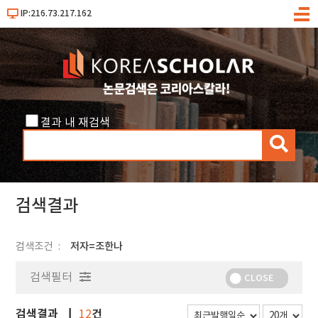
IP:216.73.217.162
메
뉴
결과 내 재검색
검
색
검색결과
검색조건
저자=조한나
검색필터
CLOSE
검색결과
건
12