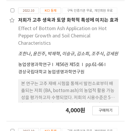
bottom ash), 유기질 비료(OF, organic
2022.10
KCI 등재
구독 인증기관 무료, 개인회원 유료
fertilizer), 저회 펠렛(BP, pelleted bottom
ash) 처리구로 나누었고, 배추 이식 7일 전에 저회,
저회가 고추 생육과 토양 화학적 특성에 미치는 효과
유기질 비료 및 저회 펠렛을 각각 1 ton 10a-1 수준으
Effect of Bottom Ash Application on Hot
로 시용하였다. 배추의 생체중은 재배지역에 상관없
Pepper Growth and Soil Chemical
이 OF와 BP 처리구에서 가장 높았으며, Cont 처리
Characteristics
구에 비해 각각 15.7-41.6 및 9.7-51.5% 범위로 생체
조한나
,
윤진주
,
박재혁
,
이승규
,
김소희
,
조주식
,
강세원
중이 증가하였다. BP 처리구에서 배추 수확 후 토양
의 화학적 특성은 전반적으로 OM, TN, Avail. P2O5
농업생명과학연구
제56권 제5호
pp.61-66
등의 함량이 개선되는 효과를 보여주었으며, 이는 OF
경상국립대학교 농업생명과학연구원
처리구와 유사하였다. 노지와 시설재배지에서 배출된
N2O 배출량은 BP 처리가 OF 처리에 비해 29.7 및
본 연구는 고추 재배 시험을 통해서 발전소로부터 배
11.0%로 각각 감소되는 결과를 보였다. 따라서, 저회
출되는 저회 (BA, bottom ash)의 농업적 활용 가능
펠렛의 시용은 관행처리구와 비교해 볼 때, 배추 생
성을 평가하고자 수행되었다. 저회의 시용수준은 5
육, 토양 특성 및 N2O 배출적인 측면에서 효과가 있
(BA5), 10 (BA10), 15 (BA15) 및 20 (BA20) ton
4,000원
는 것으로 판단된다.
구매하기
ha-1으로 조절하였으며, 대조구는 퇴비를 일반 기비
로 사용한 관행처리 방법으로 하였다. 고추의 생육 특
성은 퇴비 처리구가 저회 처리구에 비해 생육이 증가