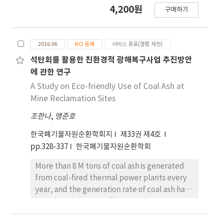
장에서 기생충을 포함하는 질병 발생에 대한 연구는
4,200원
addition, morphological characteristics of
구매하기
최근까지 수행되지 않았다. 본 연구에서는 인제, 괴
scales of three viper species were closely
산, 공주, 보령에 위치한 개구리 양식장 내‧외부에서
consistent with previously known
채집된 북방산개구리의 구두충 감염률 및 감염 개체
phylogenetic relationships.
2016.06
KCI 등재
서비스 종료(열람 제한)
수를 체강, 위, 소장과 대장의 신체부위별로 비교분석
하였다. 또한, 18S rRNA 핵 유전자를 분석하 여 발견
석탄회를 활용한 친환경적 광해복구사업 추진방안
된 구두충을 속(genus)단위까지 동정하여 제시하였
에 관한 연구
다. 조사된 북방산개구리의 51.7%가 구두충에 감염
A Study on Eco-friendly Use of Coal Ash at
되었으며, 감염 구두충은 Centrorhynchus 속에 속
Mine Reclamation Sites
한 구두충이었다. 인제 지역이 15%로 다른 세 지역에
조한나
,
맹준호
비하여 감염률이 유의미하 게 낮았으며, 괴산 역시
55%로 통계적으로 차이는 없었지만, 공주(80%)나
한국폐기물자원순환학회지
제33권 제4호
보령(90%) 보다는 다소 낮았다. 양식장 내‧외부 간,
pp.328-337
한국폐기물자원순환학회
암수 간 감염률과 감염정도는 차이가 없었다. 감염된
구두충 수는 북방산개구리의 건강지수와 음의 상관을
More than 8 M tons of coal ash is generated
보였으며, 신체부위별로는 위에서 가장 많은 구두충
from coal-fired thermal power plants every
이 발견되었다. 우리의 결과는 국내 양서류에서
year, and the generation rate of coal ash has
Centrorhynchus 구두충 감염의 최초보고로 개구리
been increasing steadily recently. However,
양식장 내 구두충의 관리 필요성 및 다양한 지역에 위
the recycling rate of coal ash is about 70%. It