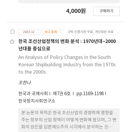
장은 –7~79.2%, 엽수의 경우 0~50.7% 증가한 것을
행되었다. 모자반 바이오차(SBC)는 500℃조건에서
4,000원
확인할 수 있었다. 또한 제작된 계분 바이오차 상토가
구매하기
2시간 열분해를 통해 생산하였다. 중금속 흡착실험은
상토 공정규격을 충족하였기 때문에 이상의 연구 결
Pb, Cd, Cu 및 Zn의 각 농도별 흡착량을 확인하였으
과를 통해서 최적 조건으로 생산된 계분 바이오차는
며, Freundlich 및 Langmuir 등온흡착모델을 통해
상토 원료로 활용이 가능하다는 것을 확인하였다. 그
2023.12
KCI 등재
구독 인증기관 무료, 개인회원 유료
중금속 흡착 효율성을 확인하였다. 모자반 바이오차
러나, 계분 바이오차의 투입 수준과 작물에 따른 생육
의 중금속 제거효율은 Pb, Cd, Cu 및 Zn에서 각각
한국 조선산업정책의 변화 분석 : 1970년대~2000
차이가 있어 농업적 활용 가능성을 개선할 수 있는 후
97.3, 85.2, 76.4 및 42.0%로 Pb＞Cd＞Cu＞Zn 순
년대를 중심으로
속 연구가 필요하다고 판단된다.
의 제거효율을 보였다. 등온흡착결과로 Freundlich
An Analysis of Policy Changes in the South
등온흡착패턴은 L형이었으며, 흡착강도(1/n)는 0.49
Korean Shipbuilding Industry from the 1970s
~ 0.80 범위로 조사되었다. Langmuir 등온흡착식에
to the 2000s
서 최대흡착량은 Pb, Cd, Cu 및 Zn에서 각각 200,
조한나
92.6, 47.8 및 70.4 mg g-1이었으며, 흡착강도는 각
각 0.4950, 0.1004, 0.0245 및 0.0188로 조사되었다.
한국과 국제사회
제7권 6호
pp.1169-1198
본 실험 결과로 볼 때 모자반 바이오차는 중금속 흡착
한국정치사회연구소
제로써 활용이 가능할 것으로 보여지며, 이를 활용하
기 위한 추가 연구가 필요하다고 보여진다.
본 논문의 목적은 한국 조선산업의 경쟁력에 영향을
주는 정부의 산업 정책이 어떻게 변화해 왔으며, 그 변
화의 원인을 담론제도주의 시각에서 분석하는 것이