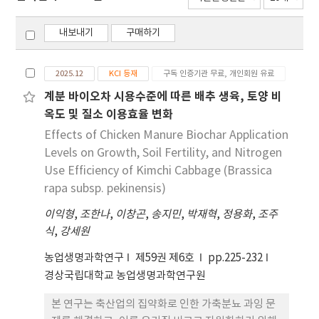
내보내기
구매하기
2025.12
KCI 등재
구독 인증기관 무료, 개인회원 유료
계분 바이오차 시용수준에 따른 배추 생육, 토양 비
옥도 및 질소 이용효율 변화
Effects of Chicken Manure Biochar Application
Levels on Growth, Soil Fertility, and Nitrogen
Use Efficiency of Kimchi Cabbage (Brassica
rapa subsp. pekinensis)
이익형
,
조한나
,
이창곤
,
송지민
,
박재혁
,
정용화
,
조주
식
,
강세원
농업생명과학연구
제59권 제6호
pp.225-232
경상국립대학교 농업생명과학연구원
본 연구는 축산업의 집약화로 인한 가축분뇨 과잉 문