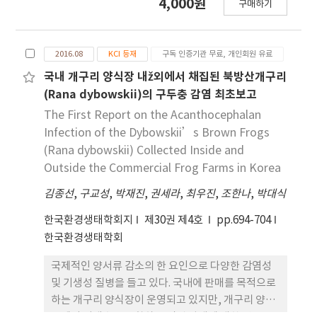
4,000원
피부와 심장의 곰팡이 콜로니 수가 적었으나, 유생에
구매하기
and basic ecology. In this study, we
서는 관련성이 없었다. 유생으로부터 검출된 세균을
compared size and morphology of dorsal,
분류한 결과, 4개 문 내, 15개 속에 속하는 세균이 검
outermost dorsal, keeled dorsal and ventral
출되었으나 증양식장 간 및 증양식장 내･외부 간 차이
2016.08
KCI 등재
구독 인증기관 무료, 개인회원 유료
scales of total nine snake species in Korea;
는 분명하지 않았다. 우리의 결과는 증양식장의 지역
Oocatochus rufodorsatus, Elaphe dione,
국내 개구리 양식장 내ž외에서 채집된 북방산개구리
과 증양식장 내･외부 간의 서로 다른 조건들이 양서류
Rhabdophis tigrinus, Amphiesma vibakari,
(Rana dybowskii)의 구두충 감염 최초보고
에 있는 세균과 곰팡이의 군집크기 차이를 유발하 며,
Dinodon rufozonatum, Hierophis spinalis in
The First Report on the Acanthocephalan
이것이 증양식 북방산개구리의 건강상태에 영향을 미
the Colubridae and Gloydius ussuriensis, G.
Infection of the Dybowskii’s Brown Frogs
칠 가능성이 있음을 보여준다. 더불어, 우리의 결과는
brevicaudus, G. saxatilis in the Viperidae. The
(Rana dybowskii) Collected Inside and
성공적인 양서류 증식장 운영과 증식장으로부터 질병
morphological characteristics of the scales
Outside the Commercial Frog Farms in Korea
의 가능한 야외전파를 막기 위하여, 증식장 내 효율적
seem to well reflect foraging modes and
인 질병관리의 필요성 이 높음을 시사한다.
김종선
moving activity of both families. Uniquely D.
,
구교성
,
박재진
,
권세라
,
최우진
,
조한나
,
박대식
rufozonatum had a diamond shape dorsal
한국환경생태학회지
제30권 제4호
pp.694-704
scale and had the greatest and smallest
한국환경생태학회
value of the ratio of width/length of dorsal
and ventral scales, respectively. O.
국제적인 양서류 감소의 한 요인으로 다양한 감염성
rufodorsatus, D. rufozonatum and H. spinalis
및 기생성 질병을 들고 있다. 국내에 판매를 목적으로
did not have keeled dorsal scales and E.
하는 개구리 양식장이 운영되고 있지만, 개구리 양식
dione had keel on the few of dorsal scales. In