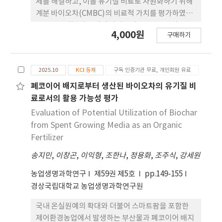
제를 해결하고, 이를 유기질 비료로 자원화하기 위해
계분 바이오차(CMBC)의 비료적 가치를 평가하였다.
CMBC는 계분과 목질계 바이오매스를 80:20 비율로
4,000원
구매하기
혼합하여 400℃에서 2시간 열분해하여 제조하였으
며, 이를 포트실험에 적용해 배추(Brassica rapa
subsp. pekinensis) 생육, 토양 특성, 질소 이용효율
2025.10
KCI 등재
구독 인증기관 무료, 개인회원 유료
에 미치는 영향을 분석하였다. 실험은 무처리(CN),
무기질비료(IF), 그리고 계분 바이오차(CMBC)를 3,
폐코이어 배지로부터 생산된 바이오차의 유기질 비
5, 7 및 10 t ha-1의 시용량으로 전량 기비 처리한 처
료로서의 활용 가능성 평가
리구(CMBC3, CMBC5, CMBC7 및 CMBC10)로 구
Evaluation of Potential Utilization of Biochar
성하였다. IF 처리구는 작물별 표준시비량을 기준으
from Spent Growing Media as an Organic
로 시용하였다. 수확 후 토양은 CMBC 시용량 증가에
Fertilizer
따라 pH, EC, CEC, 유기물, 총질소, 유효인산이 유의
송지민
,
이창곤
,
이익형
,
조한나
,
정용화
,
조주식
,
강세원
하게 증가하는 경향을 나타내었고 특히 CMBC10 처
리구의 pH는 무처리구 대비하여 5.86에서 7.67로 증
농업생명과학연구
제59권 제5호
pp.149-155
가하였으며, EC는 0.19 dS m-1에서 6.91 dS m-1로
경상국립대학교 농업생명과학연구원
크게 상승하였다. 또한 유효인산은 86.3에서 1,959
mg kg-1까지 증가하여, 계분 바이오차의 인 공급 효
국내 온실원예의 확대와 더불어 스마트팜을 포함한
과가 두드러졌다. 이와 함께 O.M, T-N 및 CEC 역시
제어환경농업에서 발생하는 부산물과 폐코이어 배지