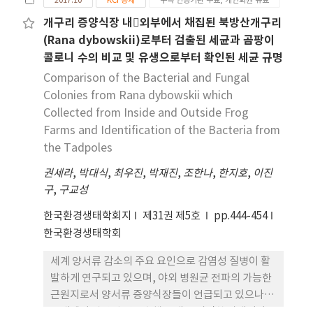
2017.10
KCI 등재
구독 인증기관 무료, 개인회원 유료
되었고, 저회 사용수준에 따른 고추의 생육은 전반적
으로 BA15 ≓ BA10 > BA20 > BA5 처리구 순으로 증
개구리 증양식장 내외부에서 채집된 북방산개구리
가되었다. 고추 재배 후 조사된 토양의 화학적 특성은
(Rana dybowskii)로부터 검출된 세균과 곰팡이
저회의 시용수준이 증가될수록 pH, EC, SOC, 그리
콜로니 수의 비교 및 유생으로부터 확인된 세균 규명
고 CEC 함량이 증가되는 경향을 보였다. 특히, 작물의
Comparison of the Bacterial and Fungal
생육과 관련이 깊은 pH, SOC 및 CEC의 지표는 저회
Colonies from Rana dybowskii which
처리구가 대조구에 비해 각각 0.20~0.82, 1.16~8.92
Collected from Inside and Outside Frog
g kg-1 및 0.29~0.74 cmolc kg-1 범위로 증가되어
Farms and Identification of the Bacteria from
저회가 토양 탄소 함량 증진을 포함한 토양 비옥도 개
the Tadpoles
선에 효과적인 역할을 한 것으로 판단된다. 따라서 본
시험의 결과로 미루어 볼 때 저회의 시용은 관행처리
권세라
,
박대식
,
최우진
,
박재진
,
조한나
,
한지호
,
이진
에 비해 고추의 수확량은 적지만 토양환경을 개선하
구
,
구교성
는데 효과적인 것으로 판단되어 토양개량제로서 저회
한국환경생태학회지
제31권 제5호
pp.444-454
의 농업적 활용은 가능하다고 판단된다.
한국환경생태학회
세계 양서류 감소의 주요 요인으로 감염성 질병이 활
발하게 연구되고 있으며, 야외 병원균 전파의 가능한
근원지로서 양서류 증양식장들이 언급되고 있으나,
국내에서 관련된 연구수행은 매우 미진한 상태이다.