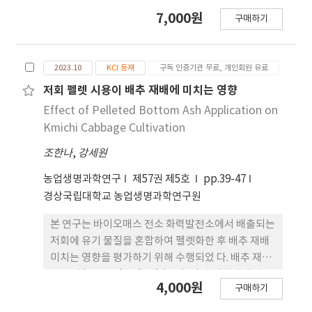
다. 이 연구는 1970년대부터 2000년대 각 시기별 주
7,000원
구매하기
요 조 선산업정책과 관련된 이슈들을 살펴봄으로써
한국에서 조선산업이 위기 에 직면했을 때 주요 정책
행위자들 간에 산업정책의 방향을 두고 산업 논리 담
2023.10
KCI 등재
구독 인증기관 무료, 개인회원 유료
론과 시장논리 담론이 첨예하게 대립하였으며, 이러
한 담론경쟁 의 결과가 한국 조선산업정책의 변화에
저회 펠렛 시용이 배추 재배에 미치는 영향
중요한 영향을 미쳤음을 강조한 다. 즉, 이 논문은 담
Effect of Pelleted Bottom Ash Application on
론정치를 통해 1970년대 이후 한국의 조선산업정책
Kmichi Cabbage Cultivation
이 크게 “발전주의적 육성정책→발전주의적 조정정
조한나
,
강세원
책→자유주의적 육성 정책→자유주의적 조정정
책”의 4단계로 변화하였음을 보여준다는 점에서 의
농업생명과학연구
제57권 제5호
pp.39-47
의를 가진다.
경상국립대학교 농업생명과학연구원
본 연구는 바이오매스 전소 화력발전소에서 배출되는
저회에 유기 물질을 혼합하여 펠렛화한 후 배추 재배
미치는 영향을 평가하기 위해 수행되었 다. 배추 재배
는 노지(UC, upland cultivation)와 시설재배지
4,000원
구매하기
(GC, greenhouse cultivation)에서 진행되었으며,
처리조건은 대조구(Cont, control)와 저회(BA,