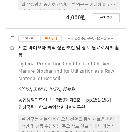
각각 126%, 143% 및 268% 증가하여 토양 비옥도
의 발생량이 증가하고 있다. 본 연구는 이러한 폐코이
가 전반적으로 향상되었다. 생육은 CMBC5 처리구에
어 배지를 열분해하여 얻은 바이오차의 작물 생산을
4,000원
서 339 mg plant-1로 가장 우수하였으며 IF 처리구
구매하기
위한 유기질 비료로의 활용 가능성을 평가하고자 수
대비 생중량, 건중량, 구중의 둘레 및 엽수가 각각
행되었다. 폐코이어 배지는 완전히 건조한 후 400℃
20.6%, 15.5%, 2.8% 및 11.7% 증가하였다. 질소 흡
에서 2시간 동안 열분해하였다. 생산된 바이오차의
수량 또한 CMBC5 처리구에서 가장 높은 것을 확인하
2025.04
KCI 등재
구독 인증기관 무료, 개인회원 유료
pH는 10.2였으며, 총질소(T-N) 함량은 1.24%, 총
였으며, 겉보기 질소 회수 효율(Apparent
인(T-P) 함량은 0.33%로 분석되었다. 상추
계분 바이오차 최적 생산조건 및 상토 원료로서의 활
Nitrogen Recovery Efficiency, AE_N)과 농업적
(Lactuca sativa)를 대상으로 5개 처리구를 설정하
용
질소 이용 효율(Agronomic Nitrogen Use
여 재배 실험을 실시하였다. 처리구는 표준 시비량에
Optimal Production Conditions of Chicken
Efficiency, ARF_N)은 CMBC3 처리구에서 최대치
따라 N, P 및 K를 각각 200, 59 및 128 kg ha-1 수준
Manure Biochar and Its Utilization as a Raw
(28.6 kg N ha-1, 164%)를 기록하였다. 따라서 본
으로 전층 시비한 무기질 비료 처리구(IF, control),
Material of Bedsoil
연구에서는 3~5 t ha-1의 계분 바이오차 시용이 배추
바이오차 5 t ha-1 처리구(BC5), 10 t ha-1 처리구
생육 증진, 토양 비옥도 개선 및 질소 이용효율 향상
이익형
,
조한나
,
박재혁
,
강세원
(BC10), 무기질 비료와 바이오차 5 t ha-1 병용 처리
측면에서 가장 효과적인 것으로 판단되었다. 이러한
구(IFBC5), 10 t ha-1 병용 처리구(IFBC10)로 구성
농업생명과학연구
제59권 제2호
pp.151-158
결과는 계분 바이오차가 유기질 비료로써 실질적인
하였다. 실험 결과, 상추의 생체중은 BC5, BC10,
경상국립대학교 농업생명과학연구원
활용 가능성을 시사하며, 다양한 작물과 실제 농경지
IFBC5 및 IFBC10 처리구가 IF 처리구 대비 각각
조건에서의 효과를 검증하기 위한 추가적인 연구가
53.6%, 29.8%, 107%, 98.3% 증가되었으며, 초장
본 연구는 계분의 바이오차 전환을 통해 새로운 처리
필요하다.
은 각각 19.3%, 20.9%, 31.4%, 30.4% 증가되었다.
방안 및 전량 수입되는 주요 상토 원료의 대체 가능성