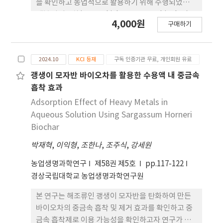
또한 수확 후 토양의 pH와 유기물(OM)은 바이오차
을 확인하고 농업적으로 활용하기 위해 수행되었다.
처리구에서 IF 처리구보다 높게 나타났다. 이러한 결
계분 바이오차(CMB, chicken manure biochar)는
4,000원
과는 폐코이어 배지로부터 제조된 바이오차가 작물
구매하기
계분과 목질계 바이오매스를 이용하였으며,
생장을 촉진하고 토양 특성을 개선하는 효과가 있음
100:0(CMB1), 95:5(CMB2), 90:10(CMB3),
을 보여주며, 다양한 작물과 환경 조건에서의 적용 가
85:15(CMB4), 80:20(CMB5), 75:25(CMB6) 및
능성과 최적화된 사용 방안에 대한 추가 연구의 필요
2024.10
KCI 등재
구독 인증기관 무료, 개인회원 유료
70:30(CMB7)의 비율로 각각 혼합하여 혐기성 열분
성을 시사한다.
해를 통해 생산하였다. 생산된 계분 바이오차는 비료
괭생이 모자반 바이오차를 활용한 수용액 내 중금속
공정규격과 비교하였을 때 CMB4부터 염분함량이
흡착 효과
1.93%로 조건을 충족하였으나 원료인 계분의 염분
Adsorption Effect of Heavy Metals in
변동성과 계분의 활용을 극대화하기 위해 염분함량이
Aqueous Solution Using Sargassum Horneri
1.80%인 CMB5를 최적 생산조건으로 선정하였다.
Biochar
계분 바이오차를 이용한 상토(BS, bedsoil) 제조는
박재혁
,
이익형
,
조한나
,
조주식
,
강세원
상토의 주요 원료인 코코피트 대신 계분 바이오차를
1~5%(CMB+BS 1~5%)의 부피 비율로 대체하여 생
농업생명과학연구
제58권 제5호
pp.117-122
산하였다. 계분 바이오차 상토는 혼합 비율에 상관없
경상국립대학교 농업생명과학연구원
이 비료공정규격을 준수하였고, 이를 이용하여 배추,
상추, 열무, 무, 완두를 대상으로 비해평가를 진행한
본 연구는 해조류인 괭생이 모자반을 탄화하여 만든
결과, 열무를 제외한 작물의 생육이 계분 바이오차가
바이오차의 중금속 흡착 및 제거 효과를 확인하고 중
1~2% 투입된 처리구에서 대조구와 비교하였을 때 초
금속 흡착제로 이용 가능성을 확인하고자 연구가 수