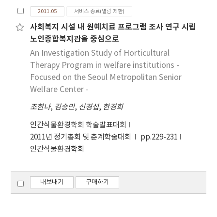
치한 양식장들 내에서 추가적인 질병연구의 필요성을
is time to introduce the beneficial use of coal
2011.05
서비스 종료(열람 제한)
제안한다.
ash. Much coal ash is used in mining
사회복지 시설 내 원예치료 프로그램 조사 연구 시립
applications and reclamation sites in the EU
노인종합복지관을 중심으로
and the U.S. However, coal ash cannot be
used at mine reclamation sites in Korea
An Investigation Study of Horticultural
because of its legal limitations due to
Therapy Program in welfare institutions -
environmental concerns. Therefore, in this
Focused on the Seoul Metropolitan Senior
research, the eco-friendly use of coal ash at
Welfare Center -
mine reclamation sites in Korea is presented.
조한나
,
김승민
,
신경섭
,
한경희
To develop the eco-friendly use of coal ash
at mine reclamation sites in Korea, this study
인간식물환경학회 학술발표대회
examined the beneficial use of coal ash at
2011년 정기총회 및 춘계학술대회
pp.229-231
mines and the environmental issue of the
인간식물환경학회
specific use of coal ash at mine reclamations
sites and carried out case studies on the use
and management systems of coal ash in
내보내기
구매하기
overseas countries and investigation of the
present use of coal ash at mine reclamation
sites in Korea.