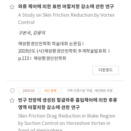
STAR-CCM+ in terms of inlet flow velocities.
와류 제어에 의한 표면 마찰저항 감소에 관한 연구
The result shows that vortex generator
A Study on Skin Friction Reduction by Vortex
enhances the convective heat transfer by
Control
developing thermal boundary layers and
구본국
,
강용덕
secondary flows in downstream, which
results in reducing the average temperature
해양환경안전학회 학술대회 논문집
of the battery by about 1℃. The heat
2019년도 (사)해양환경안전학회 추계학술발표회
transfer is enhanced for the whole inlet
p.113
해양환경안전학회
velocity, while the pressure loss sharply
increases at more than inlet velocity of
다운로드
0.1m/s. The optimum inlet velocity is around
0.1m/s for in terms of the heat transfer and
pressure loss.
2019.10
KCI 등재
구독 인증기관 무료, 개인회원 유료
반구 전방에 생성된 말굽와류 흡입제어에 의한 후류
영역 마찰저항 감소에 관한 연구
Skin-Friction Drag Reduction in Wake Region
by Suction Control on Horseshoe Vortex in
front of Hemisphere