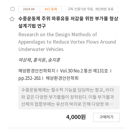
mass transfer efficiencies. In summary, we
연구에서는 구조물의 응답으로부터 역 계산된 하중을
2024.04
KCI 등재
구독 인증기관 무료, 개인회원 유료
established the Taylor vortex mixer as an
이용하여 하중모델 을 구축하고 이를 이용하여 감쇠
effective and quality-preserving alternative
비를 추정하는 새로운 기법을 제안한다. 본 제안 기법
수중운동체 주위 와류유동 저감을 위한 부가물 형상
for raw milk pasteurization, highlighting its
은 외부하중을 백색잡음으로 가정하는 기존 VDS 기
설계기법 연구
potential use in the food industry.
법을 기반으로 외부하중 스펙트럼 모델을 고려할 수
Research on the Design Methods of
있는 보다 일반화된 기법이다. 제안된 추정기법을 직
Appendages to Reduce Vortex Flows Around
사각형단면 공탄성모델에 대한 공기력진동실험으로
Underwater Vehicles
수행하여 구한 가속도 응답에 적용하여 감쇠비추정의
여상재
,
홍석윤
,
송지훈
신뢰성을 검증하였다. 풍속에 따라 풍하중 모델을 구
축하고 와류공진, 와류공진 전 후의 공력감쇠비를 평
해양환경안전학회지
Vol.30 No.2 통권 제131호
가한 결과 안정적이며, 신뢰도가 높은 감쇠비 추정이
pp.252-261
해양환경안전학회
가능함을 알 수 있었다.
수중운동체에는 필수적 기능을 담당하는 함교, 러더
와 같은 다양한 부가물들이 장착된다. 이들 부가물과
선체의 접합부에는 유선의 박리로 인해 다양한 와류
가 생성된다. 이러한 와류는 수중운동체의 추진기로
4,000원
구매하기
유입되어 수중방사소음의 증가와 같은 부정적 효과
를 야기해 스텔스 성능의 향상을 위해서는 반드시 저