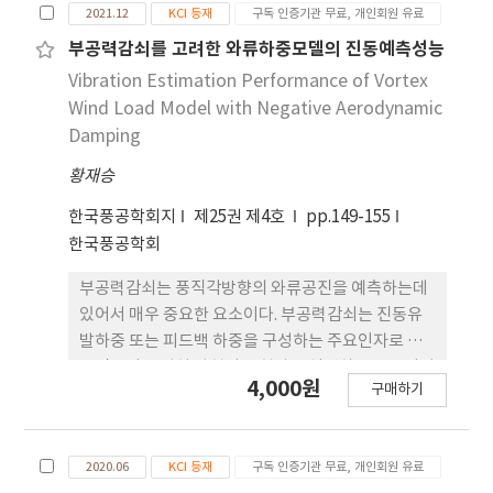
compared to the Nafion homogeneous
2021.12
KCI 등재
구독 인증기관 무료, 개인회원 유료
드에서 유발되는 와류기인 진동을 예측하기 위한 하
membranes. Regarding electrical response,
이브리드 유체구조연성 해석 방법론을 제시하였다.
부공력감쇠를 고려한 와류하중모델의 진동예측성능
the Nafion membrane has a higher limiting
고차모드를 고려한 하이브리드 유체구조연성 해석을
Vibration Estimation Performance of Vortex
current and less overlimiting current
수행하 여 와류기인 진동을 도출하고 실험결과와 비
Wind Load Model with Negative Aerodynamic
compared to the heterogeneous membrane.
교함으로써 방법론을 검증하였다. 최종적으로 와류기
Damping
Based on our visualization, it is assumed that
인 진동으로부터 도출된 최대 von Mises 응력을 노
the heterogeneous membrane has more
황재승
르웨이 선급에서 제시한 S-N 선도에 적용함으로써
activated electroconvective vortices, which
고차모드 유체구조연성 해석의 효용성을 확인하였다.
한국풍공학회지
제25권 제4호
pp.149-155
lower electrical resistance in the overlimiting
고차모드를 고려하여 와류기인 진동응답을 도출할 경
한국풍공학회
current regime. We anticipate that this work
우 유체구조연성에 의한 락인(Lock-in) 특성을 확인
can contribute to the fundamental
하였으며 고려하지 않은 경우 대비 진동응답과 최대
부공력감쇠는 풍직각방향의 와류공진을 예측하는데
understanding of the ion transport
von Mises 응력에서 10배 이상의 차이를 보였다. 향
있어서 매우 중요한 요소이다. 부공력감쇠는 진동유
characteristics depending on the
후에는 외팔보 경계조건 및 형상에 대한 확장연구가
발하중 또는 피드백 하중을 구성하는 주요인자로 와
homogeneity of ion exchange membranes.
필요하다.
류진동이 급격히 발현되는 현상을 설명하는 도구이기
4,000원
구매하기
도 하다. 본 연구에서는 공력감쇠의 수학적 모델 을 제
시하고 와류유발하중모델과 함께 와류진동을 예측하
는 프러세스를 제안한다. 직사각형단면에 대한 공기
2020.06
KCI 등재
구독 인증기관 무료, 개인회원 유료
력진동실험을 수행하여, 계측된 가속도로부터 공력