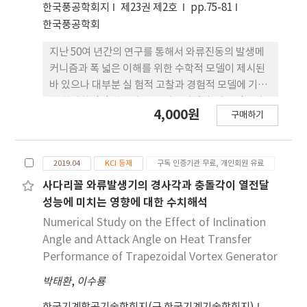
는 감소하게 된다. 즉, 반구 전방의 말굽와류를 제어함
한국풍공학회지
제23권 제2호
pp.75-81
으로써 후류영역으로부터 생성되는 헤어핀 와류 발생
한국풍공학회
주파수가 줄어 들게 된다. 염료 주입을 이용한 유동 가
시화 영상을 해석한 결과로 머리핀 와류의 발생 빈도
지난 50여 년간의 연구를 통해서 와류진동의 발생메
가 흡입제어에 의해 36.4 % 감소되었고, 후류 영역에
커니즘과 폭 넓은 이해를 위한 수학적 모델이 제시된
서 측정된 표면 마찰저항은 2.3 % 감소되는 것으로
바 있으나 대부분 실 험적 고찰과 경험적 모델에 기반
나타났다.
한 현상학적인 접근이 주로 이루어졌다. 와류진동과
4,000원
구매하기
그에 수반된 독특한 현상, 유체의 흐름과 구조물의 상
호작용에 내포되어 있는 복합성과 난해성은 지금도
많은 연구자들의 관심을 불러일으키고 있으며, 와류
2019.04
KCI 등재
구독 인증기관 무료, 개인회원 유료
진동에 대한 원초적인 발생원인 규명에 대한 새로운
도전이 지속적으로 제기되고 있다. 본 연구에서는 하
사다리꼴 와류발생기의 경사각과 충돌각이 열전달
중식별법에 의해 와류하중을 직접 추출하고 스펙트럼
성능에 미치는 영향에 대한 수치해석
형상분석을 통하여 와류하중을 구성하는 요소하중을
Numerical Study on the Effect of Inclination
도출하는 과정을 보였다. 와류진동을 구성하는 요소
Angle and Attack Angle on Heat Transfer
하중은 구조물의 속도가 공력 감쇠에 의하여 피드백
Performance of Trapezoidal Vortex Generator
되는 하중, 와의 발생에 의한 하중(스트로할 성분에
박태환
,
이수룡
의한 순수와류하중), 풍직각방향 버펫팅 하중으로 구
분됨을 알 수 있었다. 각 요소 하중이 구조물 응답에