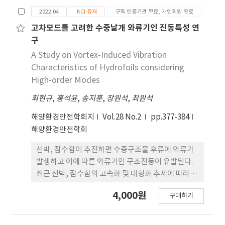
electromembrane process has mainly been
2022.04
KCI 등재
구독 인증기관 무료, 개인회원 유료
conducted on heterogeneous ion exchange
membranes, because of the non-uniform
고차모드를 고려한 수중날개 와류기인 진동특성 연
swelling characteristics of the homogeneous
구
membrane. In this study, we successfully
A Study on Vortex-Induced Vibration
visualize the electroconvective vortices near
Characteristics of Hydrofoils considering
the Nafion homogeneous membrane in
High-order Modes
PDMS-based microfluidic devices. To
최현규
,
홍석윤
,
송지훈
,
장원석
,
최원석
reinforce the mechanical rigidity and
minimize the non-uniform swelling
해양환경안전학회지
Vol.28 No.2
pp.377-384
characteristics of the homogeneous
해양환경안전학회
membrane, a newly developed swelling
supporter was additionally adapted to the
선박, 잠수함이 추진하면 수중구조물 후류에 와류가
Nafion membrane. Thus, a clear image of
발생하고 이에 따른 와류기인 구조진동이 유발된다.
electroconvective vortices near the Nafion
최근 선박, 잠수함의 고속화 및 대형화 추세에 따라 고
membrane could be obtained and visualized.
차모드에서 유발되는 와류기인 진동 및 피로파괴에
4,000원
As a result, we observed that the
구매하기
대한 중요성이 강조되고 있다. 고속 유속환경의 와 류
heterogeneous membrane has relatively
는 저속 유속환경 대비 큰 진동을 유발하므로 이에 관
stronger electroconvective vortices
한 연구가 필요하다. 본 연구에서는 수중날개 고차모