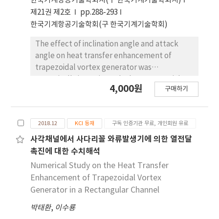
한국기계항공기술학회지(구 한국기계기술학회지)
미치는 영향을 분석하여 본 연구에서 제시된 와류하
제21권 제2호
pp.288-293
중 모델도출법의 정합성을 보임으로서, 모델 구축방
한국기계항공기술학회(구 한국기계기술학회)
법의 타당성을 제시하였다. 이들 요소하중에 대한 정
량적인 수학적 모델의 정립을 위해서는 피드백하중의
The effect of inclination angle and attack
공력감쇠예측, 순수와류하중 스펙트럼의 정량적인
angle on heat transfer enhancement of
분포와 그 크기 예측, 버펫팅 하중의 스펙트럼 성상 예
trapezoidal vortex generator was
측이 이루어져야 한다. 이를 위해 풍동실험, 실계측과
numerically investigated. The commercial
4,000원
같은 현상학적인 접근방법과 유체 흐름의 정형화된
구매하기
package STAR-CCM+ was utilized to analyze
수학적 모델인 나비에-스톡스 방정식과 연계된 CFD
the heat transfer and flow characteristics
해석을 병행하여 와류하중을 구성하는 요소하중들에
with various inclination and attack angle of
대한 정량화된 수학적 모델의 정립이 요구된다.
2018.12
KCI 등재
구독 인증기관 무료, 개인회원 유료
vortex generator. The result shows that the
optimum inclination angles are α =30°~40° in
사각채널에서 사다리꼴 와류발생기에 의한 열전달
terms of the heat transfer and pressure drop.
촉진에 대한 수치해석
At more than 40° of inclination angle, the
Numerical Study on the Heat Transfer
transverse vortex is dominant, so that the
Enhancement of Trapezoidal Vortex
pressure drop is severe and the heat transfer
Generator in a Rectangular Channel
is reduced. As the attack angle is increased,
박태환
,
이수룡
the transverse vortex is reduced, so that the