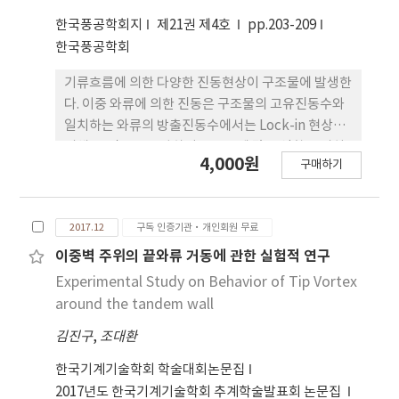
maximum Nu, while the upwash flow region
한국풍공학회지
제21권 제4호
pp.203-209
corresponds to Nu minimum. In the view of
한국풍공학회
the heat transfer characteristics, FVG is
better than BVG. However, when flow is
기류흐름에 의한 다양한 진동현상이 구조물에 발생한
turbulent as Re increases, the pressure drop
다. 이중 와류에 의한 진동은 구조물의 고유진동수와
for FVG is higher than that for BVG.
일치하는 와류의 방출진동수에서는 Lock-in 현상에
의해 큰 진동을 유발하며 구조물에 많은 영향을 미치
4,000원
구매하기
는 것으로 알려져 있다. 그러나 대부분의 와류 현상은
등류에서 관찰되는 현상을 대상으로 이루어졌다. 본
연구에서는 대기 경계층에서 높이에 따라 풍속이 변
2017.12
구독 인증기관·개인회원 무료
화하는 난류에 의하여 구조물에 발생하는 와류의 영
향을 풍동실험을 통하여 평가하였다. 탄성체 모형실
이중벽 주위의 끝와류 거동에 관한 실험적 연구
험으로부터 계측된 가속도로부터 하중추정법을 이용
Experimental Study on Behavior of Tip Vortex
하여 와류진동을 발생시키는 1차 모드 와류하중을 추
around the tandem wall
정하였으며 그 특성을 분석하였다. 추정된 와류하중
김진구
,
조대환
의 스펙트럼을 보면 구조물 최상층 풍속의 약 88-
90%에 해당하는 풍속에서 와류방출진동수가 두드러
한국기계기술학회 학술대회논문집
지게 나타나면서 피크를 형성하는 것으로 나타났다.
2017년도 한국기계기술학회 추계학술발표회 논문집