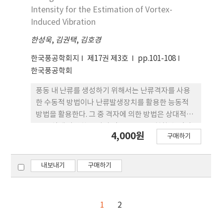
Intensity for the Estimation of Vortex-
Induced Vibration
한성욱
,
김권택
,
김호경
한국풍공학회지
제17권 제3호
pp.101-108
한국풍공학회
풍동 내 난류를 생성하기 위해서는 난류격자를 사용
한 수동적 방법이나 난류발생장치를 활용한 능동적
방법을 활용한다. 그 중 격자에 의한 방법은 상대적으
로 손쉽게 다양한 크기의 난류강도를 구현할 수 있다.
4,000원
구매하기
격자에 의해 생성된 난류의 강도는 격자요소의 크기,
격자요소의 간격, 격자로부터 측정점까지의 거리에
좌우된다. 단일 격자요소에 의해 발생된 난류에 대하
내보내기
구매하기
여 세 가지 요소의 효과를 먼저 분석하였다. 격자의 크
기가 커질수록, 격자요소 간의 간격이 가까워질수록,
그리고 격자로부터 측정점의 거리가 가까울수록 난류
1
2
강도가 상승하는 경향을 확인하였다. 1m의 폭을 갖는
풍동에서 측정점 기준 좌우 350mm 내의 범위에 대