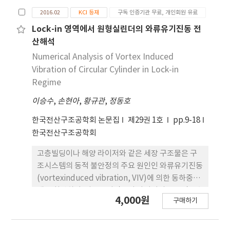
증가시켜 원하는 작업성 범위를 벗어나게 되므로 공
2016.02
KCI 등재
구독 인증기관 무료, 개인회원 유료
기압 스프레이 공법을 활용하여 공기를 소산시켜 원
하는 공기량으로 줄이고 원래의 슬럼프로 감소시켜
Lock-in 영역에서 원형실린더의 와류유기진동 전
속경성, 작업성, 고내구성을 확보하는 저비용 속경 성
산해석
콘크리트를 생산할 수 있다. 펌프카를 이용하여 재료
Numerical Analysis of Vortex Induced
를 이송 도중 공기압 와류와 낙하에 의해 교반하는 시
Vibration of Circular Cylinder in Lock-in
스템으로, 펌프카에 직접 분말공급장치, 기포발생기,
Regime
에어컴프레셔 등을 연결하여 2회에 걸친 공기압 분사
이승수
,
손현아
,
황규관
,
정동호
를 통해 재료를 교반하고 최종적으로 공기압 분사함
으로써 기포를 소산 시키는 교반 시스템이다. 그림 1
한국전산구조공학회 논문집
제29권 1호
pp.9-18
은 펌프카 관내 공기압 연 속식 교반 시스템의 재료 흐
한국전산구조공학회
름 모식도이다.
고층빌딩이나 해양 라이저와 같은 세장 구조물은 구
조시스템의 동적 불안정의 주요 원인인 와류유기진동
(vortexinduced vibration, VIV)에 의한 동하중에
매우 취약하다. 와류유기진동이 라이저의 고유진동수
4,000원
구매하기
영역에서 발생하는 경우 Lock-in현상으로 피로파괴
의 우려가 있다. 본 논문에서는 Lock-in 영역에서 구
조물과 유동의 동적거동에 대한 수치해석을 다루었으