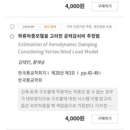
impellers and magnetic bars in round-
4,000원
구매하기
bottom flasks remain inefficient and time-
consuming, we developed and validated a
lowtemperature pasteurization technique
2024.09
KCI 등재
구독 인증기관 무료, 개인회원 유료
using a Taylor vortex mixer. In this study, we
analyzed raw milk pasteurization efficacy and
와류하중모델을 고려한 공력감쇠비 추정법
rancidity and compared the results with
Estimation of Aerodynamic Damping
those obtained using different types of
Considering Vortex Wind Load Model
mixing systems, such as Taylor vortex and
김태민
,
황재승
conventional mixers. During the experiments,
the sterilization temperature and time were
한국풍공학회지
제28권 제3호
pp.43-49
varied to measure milk sample acidity via
한국풍공학회
acid-base titration for the quantitative
assessment of rancidity and sterilization
건축 토목 구조물에 작용하는 하중은 알 수 없는 경우
effects. We assessed microbial survival
가 대부분이므로 구조물에 대한 시스템 식별 알고리
through specific culture media. The Taylor
듬은 외부하중을 백 색잡음으로 가정한다. 이러한 가
vortex system demonstrated superior
정은 일면 타당성이 있으나 와류하중과 같이 스펙트
4,000원
구매하기
sterilization efficiency with minimal rancidity,
럼이 특정한 형태를 가지고 있는 경우 모달 파라 미터
which was attributed to its high thermal and
특히 감쇠비 추정의 불확실성의 원인이 되고 있다. 본