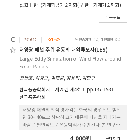
또한, 풍 속이 점차 증가할수록 와류하중의 스펙트럼
p.33
한국기계항공기술학회(구 한국기계기술학회)
의 진동수범위가 증가하는 것으로 나타났다. 이러한
난류에 의한 와류하중을 특성을 반영 하면 초고층 구
다운로드
조물 등에 발생하는 풍직각 방향의 진동현상을 보다
효과적으로 파악하는데 활용될 수 있을 것으로 사료
된다.
2016.12
KCI 등재
구독 인증기관 무료, 개인회원 유료
태양광 패널 주위 유동의 대와류모사(LES)
Large Eddy Simulation of Wind Flow around
Solar Panels
전완호
,
이경근
,
임태균
,
강용혁
,
김현구
한국풍공학회지
제20권 제4호
pp.187-193
한국풍공학회
태양광 패널의 최적 경사각은 한국의 경우 위도 범위
인 30∼40도로 상당히 크기 때문에 패널을 지나가는
바람은 필연적으로 유동박리가 수반된다. 본 연구에
서는 유동박리가 수반되는 대기유동장 해석시 난류강
4,000원
구매하기