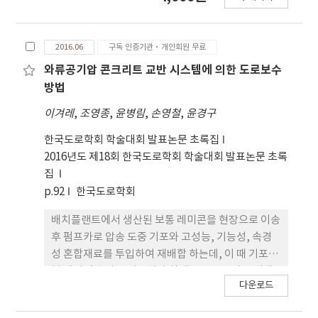
도 모델링이 우수한 대와류모사(LES)를 이용하여 풍
동실험용 축소모형 및 실제규모 태양광 패널에 대한
수치해석을 수행하였다. 태양광 패널에 작용하는 풍
2016.06
구독 인증기관·개인회원 무료
하중이 최대가 되는 풍향인 0도와 180도에 대해 해석
하고 압력계수를 실측자료와 비교하였다. 패널 경사
와류공기압 콘크리트 교반 시스템에 의한 도로보수
면을 타고 올라가는 풍향 0도의 경우는 실측자료와
방법
LES로 예측한 압력계수가 잘 일치하였으나 반대로
이겨레
,
조영종
,
윤병림
,
손영철
,
윤경구
패널에 부딪쳐 타고 내려가는 풍향 180도의 경우는
실측값과 상당한 차이가 있었다. 패널 위, 아래면의 압
한국도로학회 학술대회 발표논문 초록집
력계수의 차이로 정의되는 순압력계수를 산출하고 이
2016년도 제18회 한국도로학회 학술대회 발표논문 초록
를 건축구조기준의 독립된 편지붕의 최소 설계기준과
집
비교하였으며, 설계기준 범위 이내인 것을 확인하였
p.92
한국도로학회
다.
배치플랜트에서 생산된 보통 레미콘을 현장으로 이송
후 펌프카로 압송 도중 기포와 고성능, 기능성, 속경
성 혼합재료를 투입하여 재배합 하는데, 이 때 기포의
볼 베어링 효과를 이용해 혼합재료를 콘크리트 내에
다운로드
고르게 분산시키게 되나 콘크리트에 다량의 공기가
존재함으로 강도를 크게 감소시키고 슬럼프를 크 게