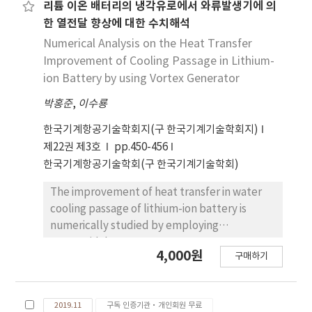
감쇠와 와류유발하중을 추정하고 이에 기반하여 공력
리튬 이온 배터리의 냉각유로에서 와류발생기에 의
감쇠모델과 와류유발하중모델을 구축하는 과정을 다
한 열전달 향상에 대한 수치해석
룬 다. 최종적으로 공력감쇠모델과 와류유발하중 모
Numerical Analysis on the Heat Transfer
델에 대한 재해석을 통하여 가속도응답을 구하고 계
Improvement of Cooling Passage in Lithium-
측된 가속도와 비교하여 모델의 진동예측성능을 평가
ion Battery by using Vortex Generator
한다. 본 연구에서 제안된 와류하중모델의 진동예측
박홍준
,
이수룡
성능을 평가한 결과 안정적이며, 신뢰도가 높은 와류
진동예측 이 가능함을 알 수 있었다.
한국기계항공기술학회지(구 한국기계기술학회지)
제22권 제3호
pp.450-456
한국기계항공기술학회(구 한국기계기술학회)
The improvement of heat transfer in water
cooling passage of lithium-ion battery is
numerically studied by employing
trapezoidal vortex generators. Battery
4,000원
구매하기
Design StudioⓇ software is used for
modeling electro-chemical heat generation
in the battery. The conjugated heat transfer
2019.11
구독 인증기관·개인회원 무료
is analyzed with the commercial package