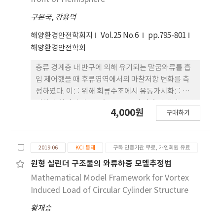
구본국
,
강용덕
해양환경안전학회지
Vol.25 No.6
pp.795-801
해양환경안전학회
층류 경계층 내 반구에 의해 유기되는 말굽와류를 흡
입 제어했을 때 후류영역에서의 마찰저항 변화를 측
정하였다. 이를 위해 회류수조에서 유동가시화를 실
시하여 최적의 자유유속, 반구 크기 및 흡입제어 구멍
4,000원
구매하기
크기를 결정하였고, 반구 후류영역에 설치된 평판과
연결된 동력계로 표면 마찰저항 감소를 측정하는 실
험을 수행하였다. 평판에 설치된 반구 전방에는 유입
2019.06
KCI 등재
구독 인증기관 무료, 개인회원 유료
유동에 의해 반구를 감싸는 말굽와류가 생성되며 그
주위 와도 방향에 의해 후류영역으로는 빠른 유속의
원형 실린더 구조물의 와류하중 모델추정법
유동이 유입되어 머리핀 와류 생성을 촉진시킨다. 따
Mathematical Model Framework for Vortex
라서 반구 전방에 생성되는 말굽와류 세기를 흡입 제
Induced Load of Circular Cylinder Structure
어에 의해 약화시킴으로써 반구 좌우측으로 길게 형
황재승
성된 유속방향 와류가 후류영역으로 공급하는 에너지