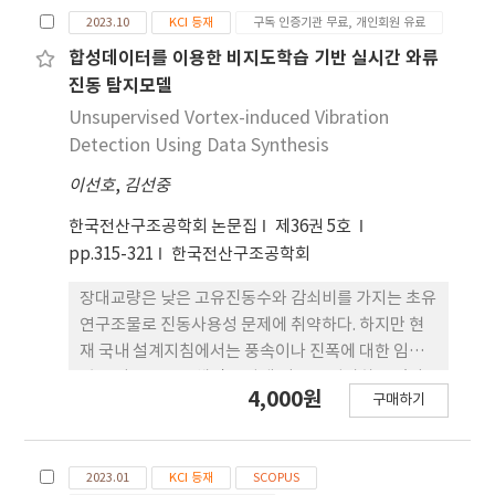
감되어야 한다. 본 연구에서는 부가물과 선체의 접합
2023.10
KCI 등재
구독 인증기관 무료, 개인회원 유료
부에서 생성되는 말발굽와류 (HSV)와 뿌리와류
(RV)를 저감하는데 효과적인 와류저감장치(VRD)에
합성데이터를 이용한 비지도학습 기반 실시간 와류
대한 설계기준을 도출하였다. 먼저, 접합부 와류의 레
진동 탐지모델
이놀즈 상사특 성 만족 여부를 분석함으로써 설계기
Unsupervised Vortex-induced Vibration
준 도출에 부가물의 제원과 유속의 영향을 레이놀즈
Detection Using Data Synthesis
수로 대체하였다. 또한 VRD의 형상을 정의하기 위해
이선호
,
김선중
베지어 곡선을 활용해 VRD의 3차원 표면을 파라미터
화하였다. 이후, 와류저감을 위한 VRD의 설계기준 도
한국전산구조공학회 논문집
제36권 5호
출을 위해 다양한 제원의 VRD의 와류저감 성능을 분
pp.315-321
한국전산구조공학회
석함으로써 최적의 길이 대 높이 비율이 선정되었다.
최종적으로 대상 범위의 부가물들에 대해 최적 비율
장대교량은 낮은 고유진동수와 감쇠비를 가지는 초유
을 만족하는 다양한 크기의 VRD 성능이 비교 분석되
연구조물로 진동사용성 문제에 취약하다. 하지만 현
었다. 이를 종합하여 임의의 부가물에 대해서도 와류
재 국내 설계지침에서는 풍속이나 진폭에 대한 임계
저감 성능을 나타낼 수 있는 VRD 의 무차원화 설계기
값을 기반으로 유해진동 발생 여부를 평가하고 있다.
4,000원
준이 도출되었다.
구매하기
본 연구에서는 장대교량에서 발생하는 유해진동을 보
다 정교하게 식별하기 위하여 딥러닝 기반 신호분할
모델을 활용한 데이터 포인트 단위의 와류진동 식별
2023.01
KCI 등재
SCOPUS
방법론을 제안한다. 특별 히 포락선을 가지는 사인파