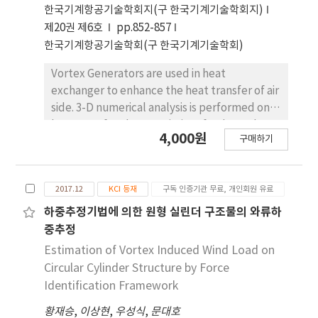
pressure drop is improved. The optimum
한국기계항공기술학회지(구 한국기계기술학회지)
attack angle is β =30° because the heat
제20권 제6호
pp.852-857
transfer performance is maintained.
한국기계항공기술학회(구 한국기계기술학회)
However, more than 30° of attack angle, the
heat transfer is decreasing.
Vortex Generators are used in heat
exchanger to enhance the heat transfer of air
side. 3-D numerical analysis is performed on
heat transfer characteristics of a channel
4,000원
구매하기
with trapezoidal vortex generator. We
investigate the effects of vortex generators
with two different inclined angles to flow
2017.12
KCI 등재
구독 인증기관 무료, 개인회원 유료
direction which are forward and backward
vortex generators. The thermal hydraulic
하중추정기법에 의한 원형 실린더 구조물의 와류하
performance such as Nu and pressure drop,
중추정
is compared quantitatively. The results show
Estimation of Vortex Induced Wind Load on
that vortex generator enhances the heat
Circular Cylinder Structure by Force
transfer by developing boundary layers and
Identification Framework
secondary flow in the downstream. The
황재승
,
이상현
,
우성식
,
문대호
downwash flow region corresponds to the