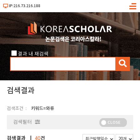
IP:216.73.216.188
메
뉴
결과 내 재검색
검
색
검색결과
검색조건
키워드=와류
검색필터
CLOSE
검색결과
건
40