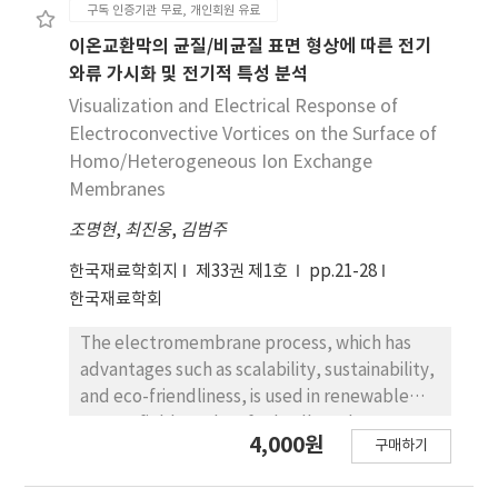
구독 인증기관 무료, 개인회원 유료
를 활용하여 와류진동에 해당하는 데이터를 합성함으
로써 모델 구축에 필수적인 와류진동 데이터 획득 및
이온교환막의 균질/비균질 표면 형상에 따른 전기
라벨링 과정을 대체하였다. 이후 푸리에 싱크로스퀴
와류 가시화 및 전기적 특성 분석
즈드 변환를 적용하여 시간-주파수 특징을 추출하여
Visualization and Electrical Response of
신경망의 인풋 데이터로 사 용하였다. 합성데이터만
Electroconvective Vortices on the Surface of
을 이용하여 양방향 장단기 기억신경망
Homo/Heterogeneous Ion Exchange
(Bidirectional Long-Short-Term-Memory) 모
Membranes
델을 훈련하였고 이를 라 벨 정보를 포함한 실제 사장
교의 계측데이터를 이용하여 학습한 모델과 비교하여
조명현
,
최진웅
,
김범주
모델의 실시간 와류진동 식별 성능을 검증하였다.
한국재료학회지
제33권 제1호
pp.21-28
한국재료학회
The electromembrane process, which has
advantages such as scalability, sustainability,
and eco-friendliness, is used in renewable
energy fields such as fuel cells and reverse
4,000원
구매하기
electrodialysis power generation. Most of the
research to visualize the internal flow in the