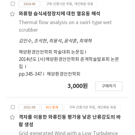
2014.06
구독 인증기관 무료, 개인회원 유료
며, 유동조건 변화에도 불구하고 공진 주파수가 유지
되는 현상에 대해 분석하였으며, 유입유동에 대해 수
와류형 습식세정장치에 대한 열유동 해석
직방향으로 자유진동하는 1자유도의 2차원 원형실린
Thermal flow analysis on a swirl-type wet
더 단면에 대한 비정상 층류를 가정하였다. 각 시간 단
scrubber
계에서 물체의 움직임을 고려하여 유동장 격자를 재
김인수
,
조석현
,
최용석
,
윤석훈
,
최재혁
생성하며 비정상 유동과 물체의 운동에 대한 지배방
정식을 순차적으로 수치해석하여 유체-구조연성해석
해양환경안전학회 학술대회 논문집
을 수행하였다. 결과는 선행연구와 잘 일치함을 보여
2014년도 (사)해양환경안전학회 춘계학술발표회 논문
주었고, Lock-in 현상에 대한 특성을 잘 나타내었다.
집
Lock-in 영역에서는 양력뿐만 아니라 항력도 크게 증
pp.345-347
해양환경안전학회
가함을 보여주었으며, 실린더의 수직변위는 직경의
3,000원
20%까지 이름을 나타내었다. 양력과 수직변위의 상
구매하기
관분석을 통해 실린더가 Lock-in 영역에서 양력과 수
직변위의 위상차가 동기로부터 반동기로 천이함을 확
인하였으며, 이러한 변화가 Lock-in 영역에서 나타
2013.09
KCI 등재
구독 인증기관 무료, 개인회원 유료
나는 공진거동의 원인이 되는 것으로 판된되었다.
격자를 이용한 와류진동 평가용 낮은 난류강도의 바
람 생성
Grid-generated Wind with a Low Turbulence