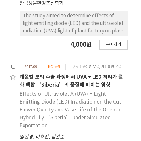
한국생물환경조절학회
The study aimed to determine effects of
light emitting diode (LED) and the ultraviolet
radiation (UVA) light of plant factory on plant
growth and ascorbic acid content of spinach
4,000원
구매하기
(Spinacia oleracea cv. Shusiro). Plants were
grown in a NFT (Nutrient Film Technique)
system for 28 days after transplanting with
2017.09
KCI 등재
구독 인증기관 무료, 개인회원 유료
fluorescent light (FL, control), LEDs and UVA
(Blue+UVA (BUV), Red and Blue (R:B(2:1)) +
계절별 모의 수출 과정에서 UVA + LED 처리가 절
UVA (RBUV), Red+UVA (RUV), White LED (W),
화 백합 ‘Siberia’의 품질에 미치는 영향
Red and Blue (R:B(2:1)), Blue (B), Red (R))
Effects of Ultraviolet A (UVA) + Light
under the same light intensity (130 μmol·m-
Emitting Diode (LED) Irradiation on the Cut
2·s-1) and photoperiod (16/8h = day/night).
Flower Quality and Vase Life of the Oriental
All the light sources containing the R (R, RB,
Hybrid Lily ‘Siberia’ under Simulated
RUV, and RBUV) showed leaf epinasty
Exportation
symptom at 21 days after transplanting
(DAT). Under the RUV treatment, the
임민경
,
이호진
,
김완순