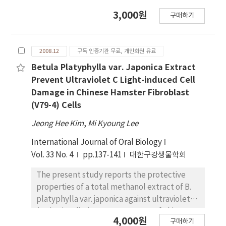
에도 누에나방 3령충에 대하여 6.7% 이하의 보정사
충율을 나타내었다. 야외 뽕나무밭(UV량: 2.3mW/
3,000원
구매하기
㎠)에서 곤충병원성선충, S. carpocapsae
Pocheon strain을 엽면 살포 4시간 후 채취한 뽕나
무 잎을 급상한 누에는 치사되지 않았다. 뽕잎에서
2008.12
구독 인증기관 무료, 개인회원 유료
4.0mW/㎠의 UV 1시간 노출은 곤충병원성선충, S.
Betula Platyphylla var. Japonica Extract
carpocapsae Pocheon strain의 누에에 대한 병원
Prevent Ultraviolet C Light-induced Cell
성에 차이를 보이지 않았다.
Damage in Chinese Hamster Fibroblast
(V79-4) Cells
Jeong Hee Kim
,
Mi Kyoung Lee
International Journal of Oral Biology
Vol. 33 No. 4
pp.137-141
대한구강생물학회
The present study reports the protective
properties of a total methanol extract of B.
platyphylla var. japonica against ultraviolet
(UV)-C irradiation. Pretreatment of Chinese
4,000원
구매하기
hamster fibroblast (V79-4) cells with a total