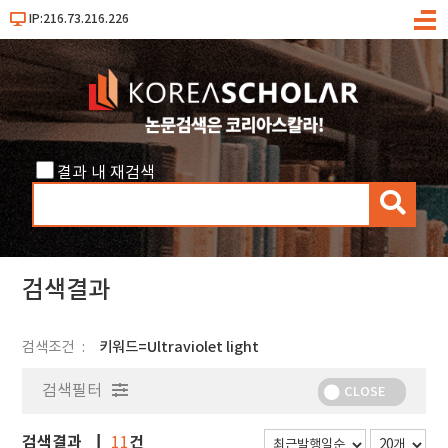
IP:216.73.216.226
메
뉴
결과 내 재검색
검
색
검색결과
검색조건
키워드=Ultraviolet light
검색필터
CLOSE
검색결과
건
11