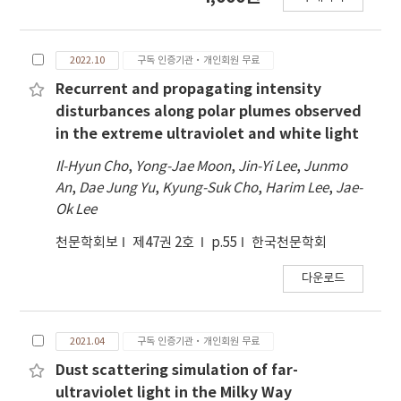
위해 수행되었다. 345, 365, 375, 385, 395 nm의 5
개 파장별 LED 유인 트랩을 각 6반복으로 산림 내에
설치하고 4일간 포획 개체를 조사하였다. 총 7,030개
2022.10
구독 인증기관·개인회원 무료
체가 포획되었으며, 수컷이 90% 이상을 차지하였다.
암컷에서 는 파장 간 유의한 차이가 나타나지 않았으
Recurrent and propagating intensity
나(F(4, 25) = 2.71, P = 0.0530), 수컷에서는 파장에
disturbances along polar plumes observed
따른 유의한 차이가 나타났으며(F(4, 25) = 8.69, P =
in the extreme ultraviolet and white light
0.0002), 385 nm에서 가장 높은 유인 효과가 확인되
Il-Hyun Cho
,
Yong-Jae Moon
,
Jin-Yi Lee
,
Junmo
었다. 본 연구는 자외선 영역 내에서도 세부 파장 선택
An
,
Dae Jung Yu
,
Kyung-Suk Cho
,
Harim Lee
,
Jae-
이 매미나방 수컷의 유인 효율에 중요 한 영향을 미침
Ok Lee
을 제시하며, LED 기반 모니터링 및 방제 전략 수립에
기초자료를 제공한다.
천문학회보
제47권 2호
p.55
한국천문학회
다운로드
2021.04
구독 인증기관·개인회원 무료
Dust scattering simulation of far-
ultraviolet light in the Milky Way