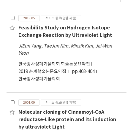
methanol extract significantly increased cell
survival following 300J/m² of UV-C irradiation.
2019.05
서비스 종료(열람 제한)
The total methanol extract was further
fractionated into 5 fractions: n-hexane,
Feasibility Study on Hydrogen Isotope
dichloromethane, ethylacetate, n-butanol
Exchange Reaction by Ultraviolet Light
and water fractions. Among these fractions,
JiEun Yang
,
TaeJun Kim
,
Minsik Kim
,
Jei-Won
B. platyphylla var. japonica ethylacetate,
Yeon
butanol and water fractions showed
significant protective effects against the
한국방사성폐기물학회 학술논문요약집
cellular damage induced by UV-C irradiation.
2019 춘계학술논문요약집
pp.403-404
In order to elucidate the mechanism
한국방사성폐기물학회
underlying this protective effect, DPPH
(Editor note: abbreviations should be spelled
out at first use.) radical scavenging and lipid
2001.09
서비스 종료(열람 제한)
peroxidation inhibitory activity were
Molecular cloning of Cinnamoyl-CoA
measured. Significant radical scavenging and
reductase-Like protein and its induction
lipid peroxidation inhibitory activities were
by ultraviolet Light
observed for the ethylacetate fraction. In