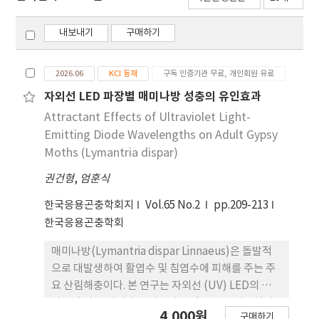
내보내기
구매하기
2026.06
KCI 등재
구독 인증기관 무료, 개인회원 유료
자외선 LED 파장별 매미나방 성충의 유인효과
Attractant Effects of Ultraviolet Light-
Emitting Diode Wavelengths on Adult Gypsy
Moths (Lymantria dispar)
권건형
,
엄훈식
한국응용곤충학회지
Vol.65 No.2
pp.209-213
한국응용곤충학회
매미나방(Lymantria dispar Linnaeus)은 돌발적
으로 대발생하여 활엽수 및 침엽수에 피해를 주는 주
요 산림해충이다. 본 연구는 자외선 (UV) LED의 세부
파장에 따른 매미나방 성충의 유인 반응을 비교하기
4,000원
구매하기