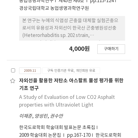
농업생명과학연구
제45권 제6호
pp.115-124
경상국립대학교 농업생명과학연구원
본 연구는 누에의 식엽성 곤충을 대체할 실험곤충으
로서의 유용성과 자외선이 한국산 곤충병원성선충
(Heterorhabditis sp. 202 strain,
Heterorhabditis sp. Gyeongsan strain,
4,000원
구매하기
Steinernema sp. 223 strain, S. carpocapsae
Pocheon strain, S. glaseri Dongrae strain, S.
longicaudum Nonsan strain) 의 병원성과 생존에
2009.11
구독 인증기관 무료, 개인회원 유료
미치는 영향을 알아보기 위하여 수행하였다. 누에에
대한 곤충병원성선충의 병원성을 조사한 결과 누에의
자외선을 활용한 저탄소 아스팔트 물성 평가를 위한
령기나 곤충병원성선충의 계통이나 종에 따라 상이한
기초 연구
병원성을 나타내었는데 5령충에 대해서는
A Study of Evaluation of Low CO2 Asphalt
Steinernematidae선충의 병원성이 높았고, 1령충
properties with Ultraviolet Light
에 대해서는 Heterorhabditidae선충의 병원성이
이재준
,
양성린
,
권수안
높았다. UV-C는 곤충병원성선충에 유해하여 노출 60
분후에는 모든 선충이 치사되었다. UV-C 조사는 곤충
한국도로학회 학술대회 발표논문 초록집
병원성선충의 병원성에도 영향을 미쳐 노출 10분 후
2009 학술대회 논문집
pp.167-170
한국도로학회