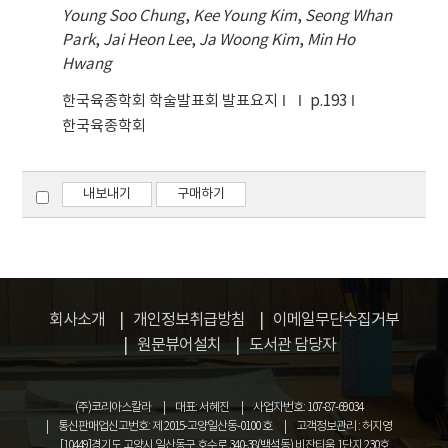
summary, the present data demonstrate
Young Soo Chung
,
Kee Young Kim
,
Seong Whan
that an extract of B. platyphylla var. japonica
Park
,
Jai Heon Lee
,
Ja Woong Kim
,
Min Ho
has a significant protective effect against UV-
Hwang
C irradiation. The underlying mechanism of
this protective effect may involve radical
한국육종학회 학술발표회 발표요지
p.193
scavenging and inhibition of lipid peroxidation
한국육종학회
by the B. platyphylla var. japonica extract.
내보내기
구매하기
회사소개
개인정보취급방침
이메일무단수집거부
원문뷰어설치
도서관 담당자
(주)코리아스칼라
대표: 서혜진
사업자번호: 107-87-69034
통신판매업신고번호: 제 2015-고양일산동-0100 호
고객정보관리 : 허지영
[10449]경기도 고양시 일산동구 호수로 340-38(백석동) 비잔티움 1단지 230호