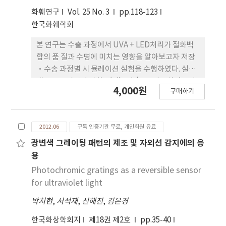
lengths of leaf and leaf petiole were
화훼연구
Vol. 25 No. 3
pp.118-123
significantly reduced and the leaf width was
한국화훼학회
increased, lowering the leaf shape index,
compared to the R treatment. Under the
본 연구는 수출 과정에서 UVA + LED처리가 절화백
BUV, however, the lengths of leaf and leaf
합의 품 질과 수명에 미치는 영향을 알아보고자 저장
petiole were increased significantly, and the
·수송 과정별 시 뮬레이션 실험을 수행하였다. 실험
leaf number was increased compared to B.
재료는 오리엔탈 백합 ‘Siberia’를 사용하였으며,
4,000원
Under the RBUV treatment, the leaf length
구매하기
이 때 절화는 습식조건으로 증류수와 상업용 절화보
was significantly shorter than other
존제(Chrysal SVB, 1/3 tablet/L)를 처리하였다.
treatments, while no significant difference
동시에 UVA가 혼합된 청색(448nm), 적색(634nm
between the RBUV and RB for the fresh and
2012.06
구독 인증기관 무료, 개인회원 유료
과 661nm) LED를 3일간 처리하였고, 봄철과 여름철
dry weights and leaf area. Dry weights at 28
일본 수출 환경과 동 일한 조건으로 생장상의 환경을
광변색 그레이팅 패턴의 제조 및 자외선 감지에의 응
days after transplanting were significantly
설정하였다. 그 결과, 수송 과정 중 수확 후부터 경매
용
higher in the R, RUV and BUV treatments
단계까지는 봄철에 비해 여름철이 꽃의 크 기가 크고,
Photochromic gratings as a reversible sensor
than those in the W and FL. The leaf area was
상대 생체중과 수분 흡수율은 높았다. 경매 후 상대 생
for ultraviolet light
significantly higher under the BUV treatment.
체중, 수분 흡수율, 잎의 엽록소 함량 등은 봄철이 높
The ascorbic acid content of the 28 day-old
박치현
,
서석재
,
신해진
,
김은경
았으며, 인공광원 처리 유무에 따른 절화 품질은 처리
spinach under the B was significantly higher,
간 유의적 차이가 없었다. 봄철과 여름철의 절화수명
한국화상학회지
제18권 제2호
pp.35-40
followed by the BUV, and significantly lower