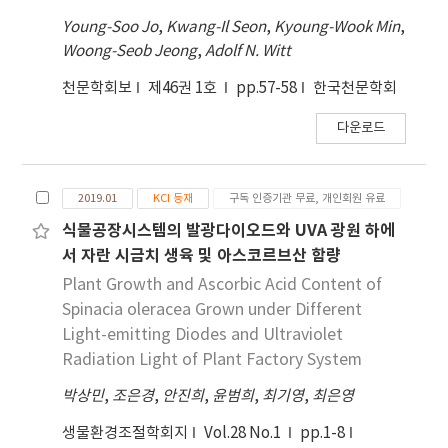
Young-Soo Jo
,
Kwang-Il Seon
,
Kyoung-Wook Min
,
Woong-Seob Jeong
,
Adolf N. Witt
천문학회보
제46권 1호
pp.57-58
한국천문학회
다운로드
2019.01
KCI 등재
구독 인증기관 무료, 개인회원 유료
식물공장시스템의 발광다이오드와 UVA 광원 하에
서 자란 시금치 생육 및 아스코르브산 함량
Plant Growth and Ascorbic Acid Content of
Spinacia oleracea Grown under Different
Light-emitting Diodes and Ultraviolet
Radiation Light of Plant Factory System
박상민
,
조은경
,
안진희
,
윤범희
,
최기영
,
최은영
생물환경조절학회지
Vol.28 No.1
pp.1-8