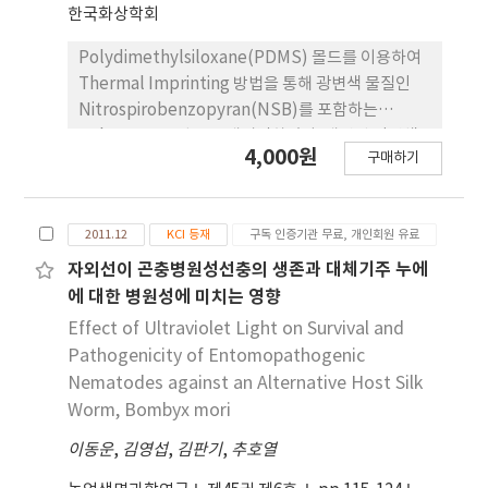
은 증류수와 절화보존제 처 리구에 비해 UVA + LED
한국화상학회
in FL and R. All the integrated data suggest
를 조사한 처리구에서 연장되었다. 봄 철 절화수명은
that the BUV light seems to be the most
증류수 처리 18일, 절화보존제 처리 22일, UVA +
Polydimethylsiloxane(PDMS) 몰드를 이용하여
suitable for growth and quality of
Red LED 처리 22.5일로 나타났으며 UVA + Blue
Thermal Imprinting 방법을 통해 광변색 물질인
hydroponically grown spinach in a plant
LED처리가 25.3일로 다른 처리에 비해 2~7일 연장되
Nitrospirobenzopyran(NSB)를 포함하는
factory.
었다. 여름철 절화수명 은 증류수와 절화보존제 처리
Polystyrene 박막을 패터닝하였다. 패턴된 광변색
4,000원
16일, 적색 LED 처리 18일, 청색 LED 처리가 20일로
구매하기
소자의 변색 및 탈색에 따른 흡광도 스펙트럼 및 회절
나타났다. 결론적으로 절화수명은 청색 LED 처리에
효과를 조사된 자외선량에 따라 측정하여 자외선 조
서 절화 수명 연장 효과가 확인되었다.
사량에따른 회절 효율 변화를 식으로 근사할 수 있었
2011.12
KCI 등재
구독 인증기관 무료, 개인회원 유료
으며 회절 효율로부터 소자의 굴절률 변화량을 계산
해 낼 수 있었다. 변색 전 회절효율은 6.75%, 공기와
자외선이 곤충병원성선충의 생존과 대체기주 누에
의 굴절률 차이 값은 0.078였으며, 200J/m2의 자외
에 대한 병원성에 미치는 영향
선량이조사된 후의 회절효율은 7.56%, 공기와의 굴
Effect of Ultraviolet Light on Survival and
절률 차이 값은 0.083로 나타났다. 광변색 패턴의 자
Pathogenicity of Entomopathogenic
외선에의한 회절효율의 변화는 자외선 감지에 효과적
Nematodes against an Alternative Host Silk
인 것으로 나타났다.
Worm, Bombyx mori
이동운
,
김영섭
,
김판기
,
추호열