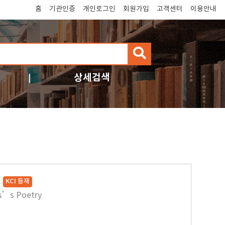
홈
기관인증
개인로그인
회원가입
고객센터
이용안내
검
색
상세검색
서
KCI 등재
ats’s Poetry