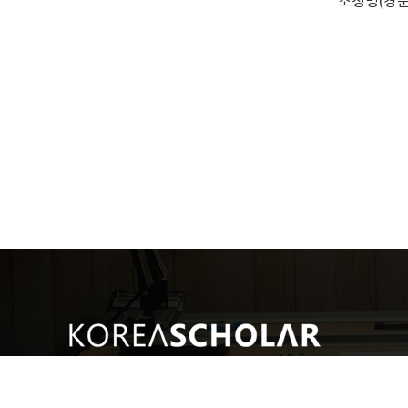
조정명(경운
(주)코리아스칼라
대표: 서혜진
사업자번호: 107-87-69034
통신판매
[10449]경기도 고양시 일산동구 호수로 340-38(백석동) 비잔티움 1단지 230호