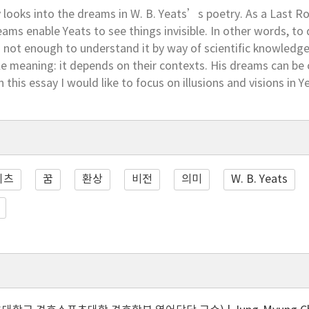
 looks into the dreams in W. B. Yeats’s poetry. As a Last R
reams enable Yeats to see things invisible. In other words, t
is not enough to understand it by way of scientific knowledge
le meaning: it depends on their contexts. His dreams can be cla
in this essay I would like to focus on illusions and visions in
예이츠
꿈
환상
비전
의미
W. B. Yeats