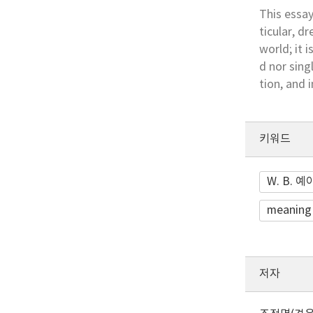
This essay
ticular, d
world; it 
d nor sing
tion, and 
키워드
W. B. 
meaning
저자