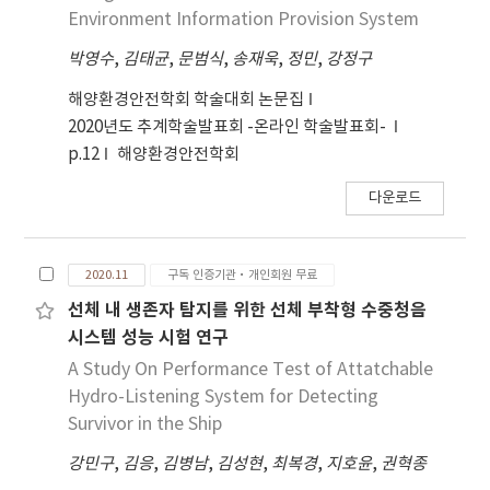
Environment Information Provision System
박영수
,
김태균
,
문범식
,
송재욱
,
정민
,
강정구
해양환경안전학회 학술대회 논문집
2020년도 추계학술발표회 -온라인 학술발표회-
p.12
해양환경안전학회
다운로드
2020.11
구독 인증기관·개인회원 무료
선체 내 생존자 탐지를 위한 선체 부착형 수중청음
시스템 성능 시험 연구
A Study On Performance Test of Attatchable
Hydro-Listening System for Detecting
Survivor in the Ship
강민구
,
김응
,
김병남
,
김성현
,
최복경
,
지호윤
,
권혁종