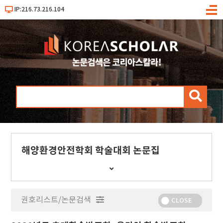
IP:216.73.216.104
메
뉴
검
색
해양환경안전학회 학술대회 논문집
간
행
물
권호리스트/논문검색
정
CLOSE
보
보