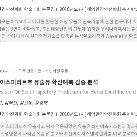
환경안전학회 학술대회 논문집
2010년도 (사)해양환경안전학회 춘계
연구는 X-band 레이더를 활용한 해양 유출유 관측기법에 관한 연구이다. X
기술은 3면이 바다이고, 조선해양산업의 선두에 위치한 우리나라에서는 활
R 영 상에 대하여 원격측정기술을 활용한 분석알고리즘과 Wavelet 변환
있다.
0.04
구독 인증기관·개인회원 무료
이스피리트호 유출유 확산예측 검증 분석
sis of Oil Spill Trajectory Prediction for Hebei Spirit Incident
진
,
김혜진
,
김선동
,
정경태
환경안전학회 학술대회 논문집
2010년도 (사)해양환경안전학회 춘계
이 스피리트호 유출사고 당시 적용되었던 유출유 확산예측시스템의 결과를
위성영상에 나타난 유출유 분포와 확산예측시스템의 결과를 비교 분석하였다