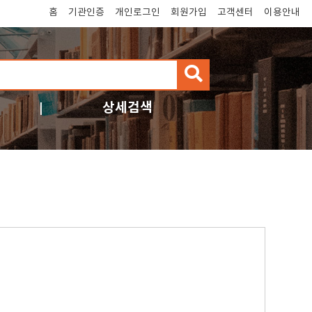
홈
기관인증
개인로그인
회원가입
고객센터
이용안내
검
색
상세검색