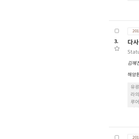
201
3.
다사
Stat
김혜
해양
유류
라의
루어
이다
용성
201