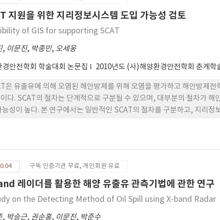
AT 지원을 위한 지리정보시스템 도입 가능성 검토
ibility of GIS for supporting SCAT
진
,
이문진
,
박종민
,
오세웅
환경안전학회 학술대회 논문집
2010년도 (사)해양환경안전학회 춘계
AT은 유출유에 의해 오염된 해안방제를 위해 오염을 평가하고 해안방제전
이다. SCAT의 절차는 단계적으로 구분될 수 있으며, 대부분의 절차가 
가능성이 높다. 본 연구에서는 일반적인 SCAT의 절차를 구분하고, 지리
0.04
구독 인증기관 무료, 개인회원 유료
band 레이더를 활용한 해양 유출유 관측기법에 관한 연구
udy on the Detecting Method of Oil Spill using X-band Radar
준
,
박승근
,
권순홍
,
이문진
,
박준수