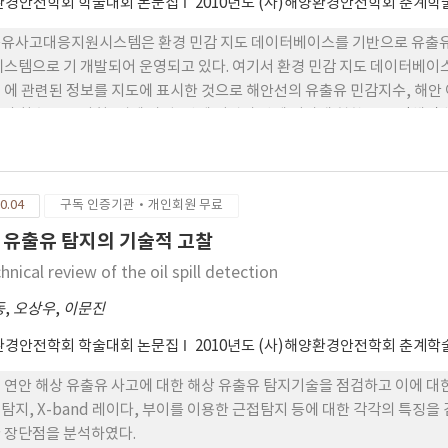
환경안전학회 학술대회 논문집
2010년도 (사)해양환경안전학회 춘계
유사고대응지원시스템은 환경 민감 지도 데이터베이스를 기반으로 유출유 
시스템으로 기 개발되어 운영되고 있다. 여기서 환경 민감 지도 데이터베이
 에 관련된 정보를 지도에 표시한 것으로 해안선의 유출유 민감지수, 해안 
의 취수구 등 사회․경제 자원, 방제 기관과 방제 기자재 현황 등을 정해
할 수 있는 있도록 지원하는 정보 지도이다. 그러나 해상교통 및 안전 분
 현 환경민감지도의 색상 및 심볼의 낮은 친숙도가 지적된 바 있다. 본
 환경 민감도 지도에 대해 분석하 고, 이를 전자해도 형식으로 표현 시 추진
0.04
구독 인증기관·개인회원 무료
 유출유 탐지의 기술적 고찰
hnical review of the oil spill detection
동
,
오상우
,
이문진
환경안전학회 학술대회 논문집
2010년도 (사)해양환경안전학회 춘계
 연안 해상 유출유 사고에 대한 해상 유출유 탐지기술을 점검하고 이에 대
탐지, X-band 레이다, 부이를 이용한 근접탐지 등에 대한 각각의 특징을
 장단점을 분석하였다.