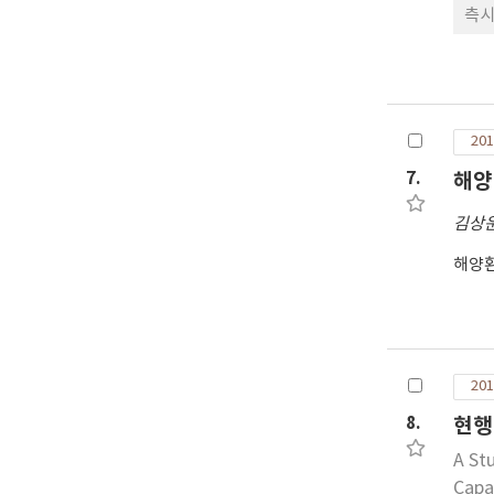
측시
201
7.
해양
김상
해양
201
8.
현행
A St
Capab