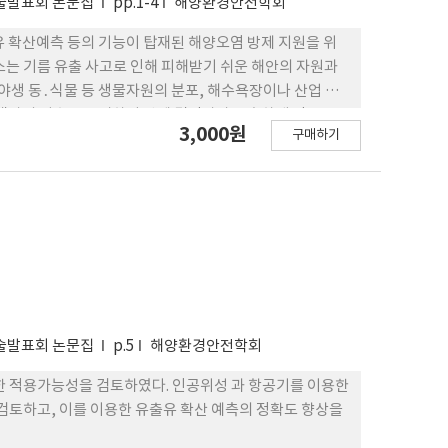
학술발표회 논문집
pp.1-4
해양환경안전학회
확산예측 등의 기능이 탑재된 해양오염 방제 지원을 위
스는 기름 유출 사고로 인해 피해받기 쉬운 해안의 자원과
야생 동․식물 등 생물자원의 분포, 해수욕장이나 산업 시
진 색상의 기호로 표시하여 방제 결정자가 신속하게 정보를
3,000원
구매하기
야 종사자는 전통적으로 해도 및 전자해도를 사용에 익숙하
 연구에서는 유출유사고대응지원시스템의 지리정보 데이터베이
할 수 있는 적용 방법과 고려사항에 대해 고찰 하였다.
학술발표회 논문집
p.5
해양환경안전학회
한 적용가능성을 검토하였다. 인공위성 과 항공기를 이용한
 검토하고, 이를 이용한 유출유 확산 예측의 정확도 향상을