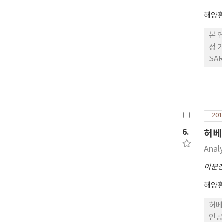
해양
본 
정 
SA
고 
201
6.
허베
Analy
이문
해양
허베
인공