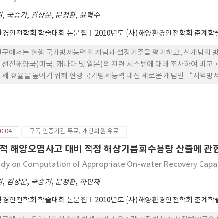
휘
,
국승기
,
김상운
,
문정환
,
윤혁수
환경안전학회 학술대회 논문집
2010년도 (사)해양환경안전학회 춘계
연구에서는 현행 국가방제능력의 개념과 설정기준을 평가하고, 신개념의 방
 선진해양국(미국, 캐나다 및 일본)의 관련 시스템에 대해 조사하여 비교
방제 효율을 높이기 위해 현행 국가방제능력 대신 새로운 개념인 “지역방
하고자 할 경우, 오일붐, 유회수기 및 회수유임시저장탱크는 반드시 고려
유흡착재 의 최소 비축량을 제시하는 것이 바람직하다.
0.04
구독 인증기관 무료, 개인회원 유료
적 해양오염사고 대비 적정 해상기름회수용량 산출에 관
udy on Computation of Appropriate On-water Recovery Capaci
휘
,
김상운
,
국승기
,
문정환
,
하민재
환경안전학회 학술대회 논문집
2010년도 (사)해양환경안전학회 춘계