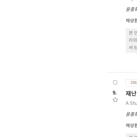
윤종
해양
본 
라와
써 
산정
와 
201
9.
재난
A St
윤종
해양