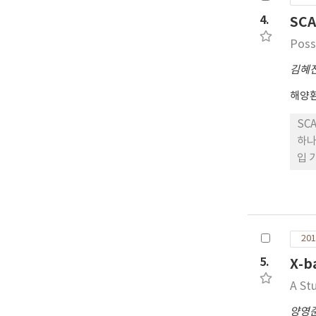
4.
SC
Poss
김혜
해양
SC
하나
입 
201
5.
X-
A St
양영