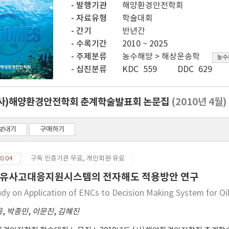
발행기관
해양환경안전학회
자료유형
학술대회
간기
반년간
수록기간
2010 ~ 2025
주제분류
농수해양 > 해상운송학
농수
십진분류
KDC 559
DDC 629
 (사)해양환경안전학회 춘계학술발표회 논문집
(2010년 4월)
보내기
구매하기
0.04
구독 인증기관 무료, 개인회원 유료
유사고대응지원시스템의 전자해도 적용방안 연구
udy on Application of ENCs to Decision Making System for Oi
웅
,
박종민
,
이문진
,
김혜진