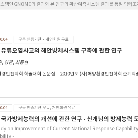
스템인 GNOME의 결과와 본 연구의 확산예측시스템 결과를 동일 입력조건
0.04
구독 인증기관·개인회원 무료
 유류오염사고의 해안방제시스템 구축에 관한 연구
운
,
양관
,
최종현
환경안전학회 학술대회 논문집
2010년도 (사)해양환경안전학회 춘계
0.04
구독 인증기관 무료, 개인회원 유료
 국가방제능력의 개선에 관한 연구 - 신개념의 방제능력 도
udy on Improvement of Current National Response Capabilit
ility -