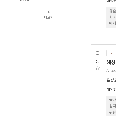
해양
유출
한 
더보기
방제
설물
활용
여,
스인
201
2.
해상
A tec
김선
해양
국내
원격
위한