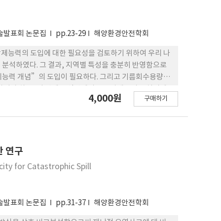
학술발표회 논문집
pp.23-29
해양환경안전학회
제능력의 도입에 대한 필요성을 검토하기 위하여 우리 나
·분석하였다. 그 결과, 지역별 특성을 충분히 반영함으로
제능력 개념”의 도입이 필요하다. 그리고 기름회수용량을
하여야 하고, 이 밖에 오염방제의 보조자재로써 유처리제
4,000원
구매하기
한 연구
ty for Catastrophic Spill
학술발표회 논문집
pp.31-37
해양환경안전학회