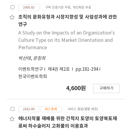
출수소요일수 간에 고도의 유의성이 인정되는 정의
상관을 보였다. 5. 절수는 간장, 경태, 생체수량, 건물
2005.02
구독 인증기관 무료, 개인회원 유료
수량 및 출수소요일수간에 그리고 출수소요일수는 수
조직의 문화유형과 시장지향성 및 사업성과에 관한
장을 제외한 다른 모든 특성들과 고도의 정의 상관을
연구
보였다.
A Study on the Impacts of an Organization's
Culture Type on Its Market Orientation and
Performance
박선태
,
문창희
이벤트학연구
제4권 제2호
pp.181-194
한국이벤트학회
4,600원
구매하기
2012.09
KCI 등재
서비스 종료(열람 제한)
에너지작물 재배를 위한 간척지 토양의 토양복토재
로써 하수슬러지 고화물의 이용효과