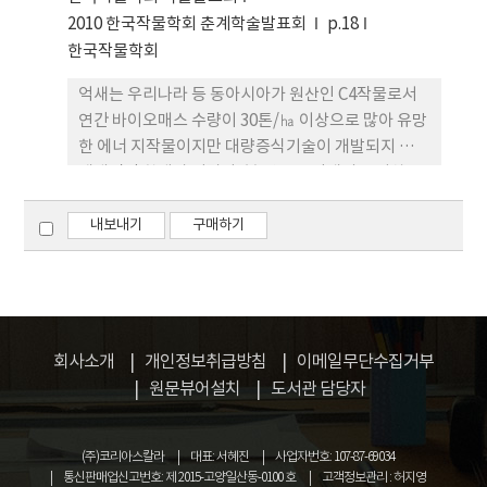
kg/10a였으나 자성종자는 자주 비율이 100%로서
2010 한국작물학회 춘계학술발표회
p.18
종실수량이 141 kg/10a로 일반 종자에 비해 47% 증
한국작물학회
수되었다.
억새는 우리나라 등 동아시아가 원산인 C4작물로서
연간 바이오매스 수량이 30톤/㏊ 이상으로 많아 유망
한 에너 지작물이지만 대량증식기술이 개발되지 않아
재배면적 확대가 어렵다. 본 연구는 억새의 줄기삽목
에 의한 대량 증식기술을 개발하기 위해 수행하였는
데 그 결과를 요약하면 다음과 같다. 삽수의 유형은 마
내보내기
구매하기
디에 신선한 잎집이 남아 있는 것을 어린 삽수로, 잎집
이 고사되었거나 소멸된 것을 성숙삽수로, 마디의 눈
에서 새싹이 신장하였으나 새잎이 완전히 전개되지
않은 것을 신초신장 초기 삽수로, 마디의 눈에서 새싹
이 신장하여 새잎 이 전개된 것을 신초신장 후기삽수
회사소개
개인정보취급방침
이메일무단수집거부
로 구분하였다. 어린 삽수 및 성숙 삽수의 발근율은 각
원문뷰어설치
도서관 담당자
각 47%, 70%이었으나 신초신장 초기 및 후기 삽수
는 각각 94%, 100%로 높았다. 억새 줄기 삽목시 발
(주)코리아스칼라
대표: 서혜진
사업자번호: 107-87-69034
근율이 높고 묘 소질이 좋은 신초신장 삽수를 얻기 위
통신판매업신고번호: 제 2015-고양일산동-0100 호
고객정보관리 : 허지영
해 줄기의 상단부를 절단하여 14일 후에 절단하지 않