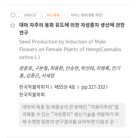
으로 쓰레기 매립 예정지에서 재배한 최초의 연구로
서 매립예정 간척지의 적응성 및 활용가치가 높은 에
2010.12
KCI 등재
서비스 종료(열람 제한)
너지 작물을 선정함과 동시에 간척지 토양의 하수슬
대마 자주의 웅화 유도에 의한 자성종자 생산에 관한
러지 고화물 처리로 인한 에너지 작물의 생육 상태 모
연구
니터링 및 토양화학성의 변화를 조사하였다. 1. 각 시
험구의 토양 pH범위는 6.7~8.3이었으며 하수슬러지
Seed Production by Induction of Male
고화물을 처리한 시험구는 원지반토보다 낮은 pH를
Flowers on Female Plants of Hemp(Cannabis
나타내었다. 원지반토의 염농도는 하수슬러지 고화물
sativa L.)
을 처리한 시험구에 비해 높은 치환성 나트륨 함량을
문윤호
,
구본철
,
최용환
,
안승현
,
박선태
,
차영록
,
안기
보이며 높은 염농도를 나타내었다. 2. 하수슬러지 고
홍
,
김중곤
,
서세정
화물 처리구의 토양 유기물 함량은 재식 초기에는 원
지반토에 비해 4배와 7배 높았고, 생육후기에도
한국작물학회지
제55권 4호
pp.327-332
2.9~5.6%로 원지반토의 0.75%에 비해 많았다. 3. 각
한국작물학회
시험구의 에너지 작물 생육조사결과 거대억새1호가
대마의 육종 및 재종상의 큰 장애인 "자웅이주성"을
다른 에너지 작물에 비해 간척지 토양에 하수슬러지
극복할 수 있는 "자성종자" 생산기술을 개발하기 위
고화물을 투입한 시험구에 대한 적응력이 우수한 것
해 수행한 일련의 연구결과를 요약하면 다음과 같다.
으로 판단되었다. 4. 간척지에 하수슬러지 고화물의
1. 전 생육기간 자연 단일조건에 재배한 개체들은 질
투입으로 인하여 염해 완충능이 향상되는 등 토양이
산은을 처리하더라도 성전환 식물체 비율이 5%이고
화학성이 개선되었으며, 에너지 작물의 생육이 원지