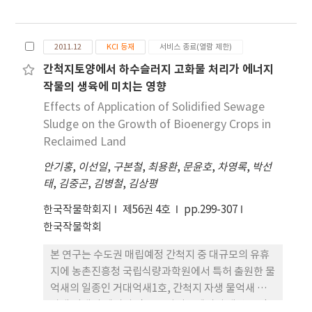
종 11품종을 2010년 5월 상순에 50 × 20cm 간격으
로 재식하여 2년간 재배하였으며 각 품종의 수량 및
생육특성을 파악하기 위하여 간장, 건물수량, 중륵색
2011.12
KCI 등재
서비스 종료(열람 제한)
깔(BMR-Brown mid-rib) 및 내도복성 등을 조사하
간척지토양에서 하수슬러지 고화물 처리가 에너지
였다. 그 결과, 시험대상 11개 품종 중 중륵색깔이 갈
작물의 생육에 미치는 영향
색에서 백색까지 다양하여 갈색이 2품종 연갈색이 2
Effects of Application of Solidified Sewage
품종, 백갈색이 5품종, 백색이 2품종으로 확인되었
Sludge on the Growth of Bioenergy Crops in
다. 간장은 Green star 등 2품종을 제외하고 1년차에
Reclaimed Land
비해 2년차 시험에서 작아진 경향이었다. 또한
Green star와 SS504 등의 4품종은 내도복성이 강한
안기홍
,
이선일
,
구본철
,
최용환
,
문윤호
,
차영록
,
박선
것으로 조사되었으며 그 중 Green star와 SS504는
태
,
김중곤
,
김병철
,
김상평
2년간 평균 건물 수량이 4,000㎏/10a 이상으로 나타
한국작물학회지
나 내도복성이 강한 품종이 건물수량도 많음을 알 수
제56권 4호
pp.299-307
있었다.
한국작물학회
본 연구는 수도권 매립예정 간척지 중 대규모의 유휴
지에 농촌진흥청 국립식량과학원에서 특허 출원한 물
억새의 일종인 거대억새1호, 간척지 자생 물억새 및
자생 갈대의 에너지 작물을 바이오에너지 생산 목적