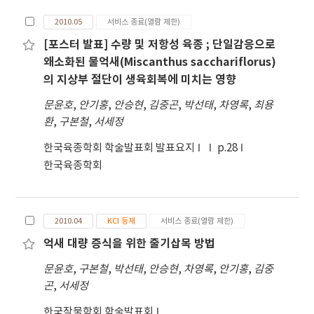
웅화의 발생정도가 극히 적었으며 자화보다 24일 늦
반토에 비해 양호했던 점을 보아 매립예정 간척지의
2010.05
서비스 종료(열람 제한)
게 개화하여 수정이 되지 않았다. 2. 재배환경을 3엽
토양 복토제로서 활용 가능성을 확인하였다. 5. 각 시
[포스터 발표] 수량 및 저항성 육종 ; 단일감응으로
기, 6엽기에 장일에서 단일조건으로 급격하게 변화시
험구의 에너지 작물 수확 후 마른줄기 수량을 조사한
왜소화된 물억새(Miscanthus sacchariflorus)
킨 자주는 웅화의 개화량은 적었지만 성전환 개체 비
결과 거대억새1호는 타 에너지 작물에 비해 가장 높은
의 지상부 절단이 생육회복에 미치는 영향
율이 각각 75%, 100%로 높고 자화와 개화기 차이가
바이오매스량을 나타내며, 거대억새1호는 바이오에
각각 10일, 3일로 비슷한 시기에 개화하여 인공수정
너지 생산을 위한 최적의 에너지 작물임을 확인하였
문윤호
,
안기홍
,
안승현
,
김중곤
,
박선태
,
차영록
,
최용
이 가능하였다. 3. 영양생장기로 판단되는 7월 2일과
다.
환
,
구본철
,
서세정
7월 12일에 질산은과 단일을 동시에 처리한 개체들은
한국육종학회 학술발표회 발표요지
p.28
모두 성이 전환되어 성전환 액아 비율이 각각 63.2%,
한국육종학회
61.9%로 높았고 무처리 자주와 동일한 시기에 개화
하여 자연적인 풍매로 수정되었다. 또한 상위 제 1절
에서 성전환 액아의 비율이 각각 80.5%, 77.0%로 가
장 높아 풍매에 유리하도록 바람이 잘 통하는 식물체
2010.04
KCI 등재
서비스 종료(열람 제한)
상부에서 성전환 액아의 비율이 높았다. 4. 생식생장
억새 대량 증식을 위한 줄기삽목 방법
기로 판단되는 7월 22일에 처리한 개체들은 성전환
액아의 비율이 4.4%로 낮고 자화보다 16일 늦게 개화
문윤호
,
구본철
,
박선태
,
안승현
,
차영록
,
안기홍
,
김중
하여 수정되지 않았다. 5. 일반종자는 자주 비율이
곤
,
서세정
49%로 성비가 1:1에 근접하기 때문에 종실수량이 96
한국작물학회 학술발표회