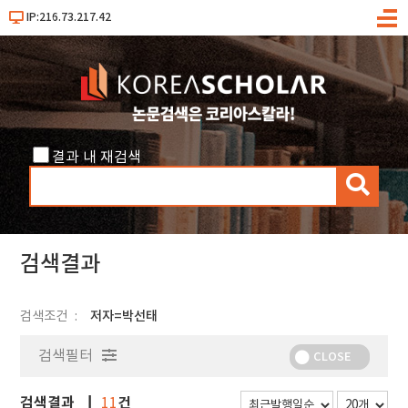
IP:216.73.217.42
메
뉴
결과 내 재검색
검
색
검색결과
검색조건
저자=박선태
검색필터
CLOSE
검색결과
건
11