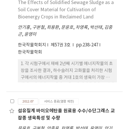
The Effects of Solidified Sewage Sludge as a
Soil Cover Material for Cultivation of
Bioenergy Crops in Reclaimed Land
안기홍
,
구본철
,
최용환
,
문윤호
,
차영록
,
박선태
,
김중
곤
,
윤영미
한국작물학회지
제57권 3호
pp.238-247
한국작물학회
1. 각 시험구에서 재배 2년째 시기별 에너지작물의 초
장을 조사한 결과, 하수슬러지 고화물을 처리한 시험
구에서의 에너지작물 중 거대 1호의 생육이 가장 우수
하였으며 원지반토에서는 생육이 미비하였다. 2. 원지
반토의 거대 1호 초장은 재배 1년차 97 cm에서 2년
차 229 cm로 141% 증가하여 성장폭이 하수슬러지
2012.07
서비스 종료(열람 제한)
고화물을 처리한 두 시험구의 거대 1호에 비해 우수하
섬유질계 바이오에탄올 원료용 수수/수단그래스 교
였다. 3. 각 시험구의 토양 pH는 하수슬러지 고화물을
잡종 생육특성 및 수량
처리한 후 2년이 경과하여도 일정하게 pH 7.2~8.4의
수준을 유지하고 있었다. 원지반토의 염농도는 하수
문윤호
,
구본철
,
안종웅
,
차영록
,
박선태
,
윤영미
,
안기