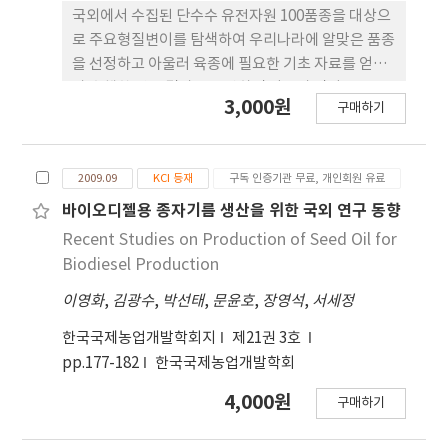
시사한다. 아울러 본 연구는 향후 중장년 대상 평생교
국외에서 수집된 단수수 유전자원 100품종을 대상으
육 프로그램, 인생이모작 지원정 책, 워라벨 기반 복
로 주요형질변이를 탐색하여 우리나라에 알맞은 품종
지프로그램 설계를 위한 정책적·현장적 기초 자료
을 선정하고 아울러 육종에 필요한 기초 자료를 얻고
를 제공한다.
자 수행한 연구 결과를 요약하면 다음과 같다. 1. 주요
3,000원
구매하기
실용형질의 평균치는 간장 217 cm, 수장 23 cm, 절
수 10.5개, 경태 17 mm, 생체수량 36 t ha−1, 출수소
요일수 71일이었다. 2. 에탄올 생산에 크게 영향을 미
2009.09
KCI 등재
구독 인증기관 무료, 개인회원 유료
치는 당도 범위는 3.8-20.8 Brix였고, 평균은 12.5
Brix였으며, 20 Brix를 초과하는 고당도인 “Early
바이오디젤용 종자기름 생산을 위한 국외 연구 동향
Folger”과 “Georgia Blue Ribbon” 등 2품종을
Recent Studies on Production of Seed Oil for
선정하였으며 고당도 품종육성에 유망한 유전자원으
Biodiesel Production
로 보였다. 3. 건물수량의 범위는 1-44 t ha−1이었고,
이영화
,
김광수
,
박선태
,
문윤호
,
장영석
,
서세정
평균은 10 t ha−1이었으며, 30 t ha−1을 초과하는
“Sweet open burku head”, “Tinkish”,
한국국제농업개발학회지
제21권 3호
“MN 2162” 등 3품종을 선정하였으며 셀룰로오스
pp.177-182
한국국제농업개발학회
계 바이오에탄올 생산에 유망한 유전자원으로 기대되
4,000원
었다. 4. 주요 형질간의 상관관계는 간장과 절수, 경
구매하기
태, 생체수량,건물수량, 출수소요일수 간에, 당도와