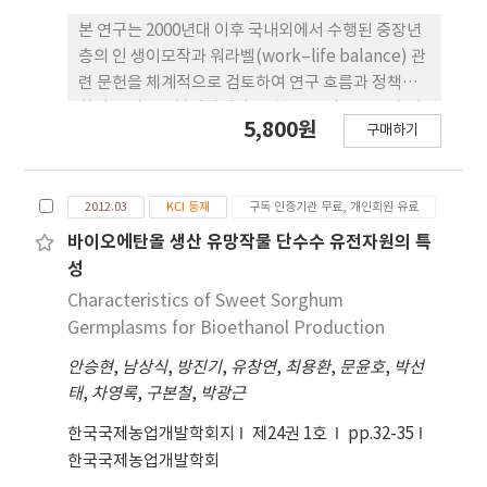
본 연구는 2000년대 이후 국내외에서 수행된 중장년
층의 인 생이모작과 워라벨(work–life balance) 관
련 문헌을 체계적으로 검토하여 연구 흐름과 정책적
함의를 비교·분석하였다. 문헌 전 반의 흐름은 초기
5,800원
구매하기
에는 재취업과 경제활동 중심이었으나, 점차 심 리적
안정, 사회적 관계, 삶의 균형을 포함하는 복지적 관
점으로 확장되는 경향을 보였다. 연구 방법으로는
2012.03
KCI 등재
구독 인증기관 무료, 개인회원 유료
2000년부터 2025년 까지 발표된 학술논문, 정책보고
서, 정부백서 등 총 178편의 문 헌을 대상으로 내용분
바이오에탄올 생산 유망작물 단수수 유전자원의 특
석과 비교연구 절차를 적용하였다. 분석 결과, 국내 연
성
구는 2015년 이후 심리적 적응과 사회적 참여를 강 조
Characteristics of Sweet Sorghum
하는 방향으로 변화하였으나, 여전히 경제 중심 접근
Germplasms for Bioethanol Production
의 한계를 보였다. 반면 국외 연구는 인생이모작을 생
안승현
,
남상식
,
방진기
,
유창연
,
최용환
,
문윤호
,
박선
애주기적 복지정책으 로 통합하고, 워라벨을 개인의
태
,
차영록
,
구본철
,
박광근
행복과 사회적 지속가능성을 연결 하는 핵심 개념으
로 다루었다. 이러한 결과는 한국의 인생이모작 정책
한국국제농업개발학회지
제24권 1호
pp.32-35
이 경제 중심에서 벗어나 심리적 안정, 사회적 참여,
한국국제농업개발학회
복지적 치유를 포괄하는 방향으로 전환되어야 함을