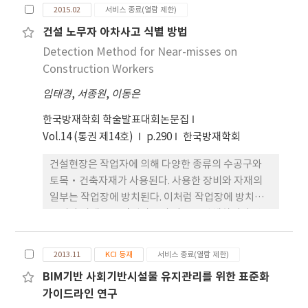
번째 요소인 “구조”는 성서적 구속사의 순서에 따
2015.02
서비스 종료(열람 제한)
른 교리적 의미인 알레고리아(allegoria)에, 마지막
건설 노무자 아차사고 식별 방법
“완성”은 성서적 신학의 정점인 영적 최고봉으로
Detection Method for Near-misses on
인도하는 도덕적 해석으로서의 트로폴로기아
(tropologia)에 해당한다. 본 연구를 통해 위그 신학
Construction Workers
이 지향하는 궁극 목적인 인간 본성 안에 하나님의 형
임태경
,
서종원
,
이동은
상을 회복하고자 하는 비전이 교육대계로서의 『연
학론』에서 시종일관된 목표로 제시되고 있음을 확
한국방재학회 학술발표대회논문집
인하였다. 그 밖에 본 연구를 통해 확인한 바는 다음과
Vol.14 (통권 제14호)
p.290
한국방재학회
같다. 위그가 신학 연구를 준비하는 예비과정으로서
건설현장은 작업자에 의해 다양한 종류의 수공구와
의 인문학예가 지닌 중요성을 일관되게 강조하는 데
토목·건축자재가 사용된다. 사용한 장비와 자재의
서 “글 읽기”(lectio)가 그의 전반적인 학문 체계
일부는 작업장에 방치된다. 이처럼 작업장에 방치된
가운데 폭넓고 견실한 토대를 점 하고 있음이 잘 입증
장비와 자재들은 작업자들의 이동을 방해하거나 안전
된다. 위그의 신학적 대전(summa)이라 할 수 있는
사고를 유발하는 원인이 된다. 특히, 작업자들이 정리
『성사들』(De Sacramentis)을 관통하는 “창조
정돈이 되지 않은 작업장을 이동하는 경우, 흔히 나타
의 사역”(opus conditionis)과 “회복의 사
2013.11
KCI 등재
서비스 종료(열람 제한)
나는 아차사고의 유형은 장애물에 발이 걸리거나 미
역”(opus restaurationis)이라는 거시적인 신학적
BIM기반 사회기반시설물 유지관리를 위한 표준화
끄러지는 사고이다. 이러한 아차사고는 순간적으로
틀이 『연학론』 의 결말부에서 확연하게 드러나고
가이드라인 연구
발생되고, 그 빈도가 높아 인력에 의존하여 상시 모니
있다. 이에 더하여, 『연학론』의 제5권에서는 덕의