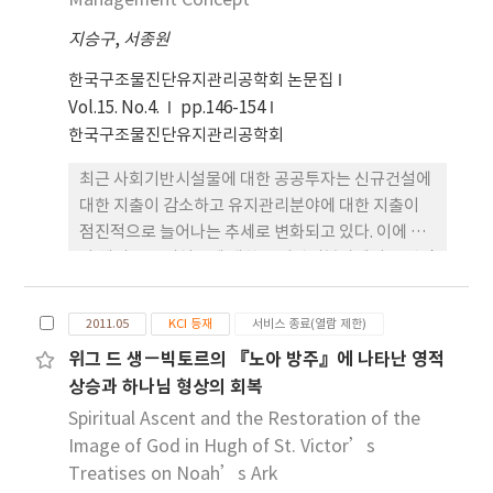
Management Concept
this drawbacks. the objective of this paper is
지승구
,
서종원
to briefly introduce the concept of BIM and
major issues to develop the system.
한국구조물진단유지관리공학회 논문집
Vol.15. No.4.
pp.146-154
한국구조물진단유지관리공학회
최근 사회기반시설물에 대한 공공투자는 신규건설에
대한 지출이 감소하고 유지관리분야에 대한 지출이
점진적으로 늘어나는 추세로 변화되고 있다. 이에 따
라 해외 도로시설물에 대한 유지관리분야에서도 선진
개념인 자산관리 방법론이 접목되고 있으며, 보다 근
본적인 시스템 개선이 요구되고 있다. 따라서 본 연구
2011.05
KCI 등재
서비스 종료(열람 제한)
에서는 중소규모 도로관리주체에서 사용할 수 있는
위그 드 생－빅토르의 『노아 방주』에 나타난 영적
자산관리개념의 유지관리 프로그램을 개발하여 예산
상승과 하나님 형상의 회복
편성의 효율성을 높이고, 도로망 전체를 고려한 네트
워크 방식의 합리적인 유지보수 방안을 제시하고자
Spiritual Ascent and the Restoration of the
한다. 또한, 향후 다수의 시설물을 통합적으로 관리할
Image of God in Hugh of St. Victor’s
수 있는 체계 및 방법론을 정립하였다.
Treatises on Noah’s Ark