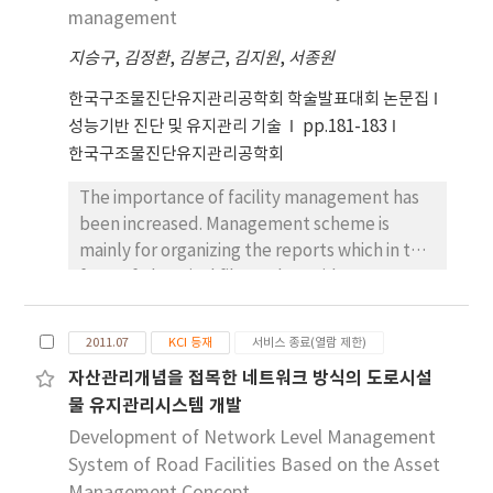
준과 시설물 유지관리 목적에 맞추어 특화된 표준화
management
항목으로 구분하였으며, 각 구분된 항목에 대하여 표
지승구
,
김정환
,
김봉근
,
김지원
,
서종원
준화 추진 시 중심 역할을 수행할 수 있는 기관을 법령
에 근거하여 제시하였다.
한국구조물진단유지관리공학회 학술발표대회 논문집
성능기반 진단 및 유지관리 기술
pp.181-183
한국구조물진단유지관리공학회
The importance of facility management has
been increased. Management scheme is
mainly for organizing the reports which in the
form of electrical file, and provides an
information service using facility
management database. However, current
2011.07
KCI 등재
서비스 종료(열람 제한)
system is not sufficient to interconnect the
자산관리개념을 접목한 네트워크 방식의 도로시설
physical model with semantic information,
물 유지관리시스템 개발
also the consistency of data is not
guaranteed. In this study, we propose a BIM
Development of Network Level Management
(Building Information Modeling)-based
System of Road Facilities Based on the Asset
facility management scheme to overcome