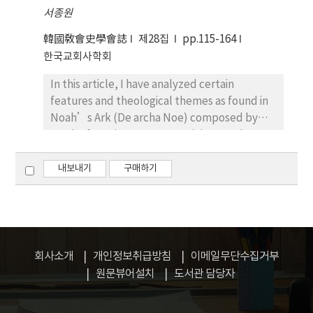
서종원
韓國敎會史學會誌
제28집
pp.115-164
한국교회사학회
In this article, I have analyzed certain
features and theological themes as found in
Noah’s Ark (De archa Noe) composed by
Hugh of St. Victor, an Augustinian regular
canon who lived at Paris in the Twelfth
Century, by collating with his Booklet on the
내보내기
구매하기
Making of the Ark(Libellus de formatione
arche). My findings are summarized as
follows: first, in the perspective of medieval
biblical hermeneutics, the Victorine author
elucidates certain senses that may be
회사소개
개인정보취급방침
이메일무단수집거부
implied by the biblical image of Noah’s ark.
원문뷰어설치
도서관 담당자
In accordance with this exegetical method,
the ark is understood, first of all, as a vessel