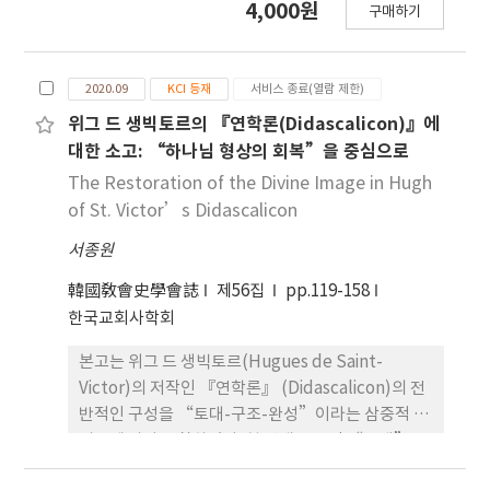
4,000원
구매하기
다. FT-IR과 1H-NMR을 이용하여 치환여부를 살펴
보았고 술폰화정도는 역적정법과 1HH-NMR을 이용
하여 구하였다. DSC와 TGA를 이용하여 열적특성변
2020.09
KCI 등재
서비스 종료(열람 제한)
화를 알아보았다. 비대칭막을 제조하기 위하여 N-
methyl-2-
위그 드 생빅토르의 『연학론(Didascalicon)』에
pyrrolidone(NMP)rhkdiethyleneglycol
대한 소고: “하나님 형상의 회복”을 중심으로
dimethyl ether (DGDE)의 혼합용매를 사용하였
The Restoration of the Divine Image in Hugh
다. SEM을 이용하여 단면과 skinlayer 의 구조변화
of St. Victor’s Didascalicon
를 살펴보았다. 한 연구에서 제조한 비대칭막은
서종원
dense film에 비하여 물에 대한 선택도는 거의 변화
가 없고 투과유량은 약 80배 정도 증가하였다.
韓國敎會史學會誌
제56집
pp.119-158
한국교회사학회
본고는 위그 드 생빅토르(Hugues de Saint-
Victor)의 저작인 『연학론』 (Didascalicon)의 전
반적인 구성을 “토대-구조-완성”이라는 삼중적 모
티프에 따라 고찰하였다. 첫 번째 요소인 “토대”는
성서적 신학의 기초인 히스 토리아(historia)에, 두