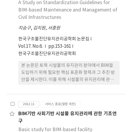
터링하는 데는 어려움이 있다. 근본적으로 건설현장
A Study on Standardization Guidelines for
실천이 지닌 중요성이 부각되는 것을 확인할 수 있다.
에서 발생되는 특정 아차사고유형을 효과적으로 측정
BIM-based Maintenance and Management of
이로써 위그의 초기 저작인 『연학론』이 그 주제와
하기 위한 개념 또한 정립되어 있지 않은 실정이다. 본
Civil Infrastructures
구성에 있어 그의 여타 주요 저술들과 밀접하게 관련
연구는 기존의 아차사고라는 개념에 가속도를 적용하
되어 있다는 것과, 아울러 그가 신학 연구의 결실로서
지승구
,
김지원
,
서종원
여 측정이 가능하게 한다. 대중화된 스마트폰의 가속
윤리적 모범과 목회적 실천을 힘주어 말하는 대목에
도센서를 사용하여 작업자의 보행 중에 발생되는 아
서는, 그 자신이 속 하여 활동하던, 12세기 의전사제
한국구조물진단유지관리공학회 논문집
차사고 정보를 탐지하는 방법을 제시한다.
단 운동에서 추구하던 고유한 영적 에토스 (“가르침
Vol.17. No.6.
pp.153-161
과 본보기를 통해 타인을 건덕으로 인도함”)가 반영
한국구조물진단유지관리공학회
되어 있다고 결론내릴 수 있다.
본 논문은 토목 시설물의 유지관리 분야에서 BIM을
도입하기 위해 필요한 핵심 표준화 항목과 그 추진 방
안을 제시한다. 이를 위해 시설물의 유지관리에 관한
가치사슬과 BIM의 기술적 특성을 분석하여 가치사슬
상에서 최초로 수행되는 손상정보의 기록 방식이
BIM의 정보운용 방식과 매우 유사함을 밝혔다. 또한
2012.11
서비스 종료(열람 제한)
시설물 유지관리 가치사슬 단계별로 수행되는 업무에
BIM기반 사회기반 시설물 유지관리에 관한 기초연
부합되는 BIM 데이터를 생산하고 운영하기 위해 필
구
요한 표준화 항목을 제시하였다. 제시된 표준화 항목
은 시설물의 전 생애주기에서 공통으로 적용되는 표
Basic study for BIM-based facility