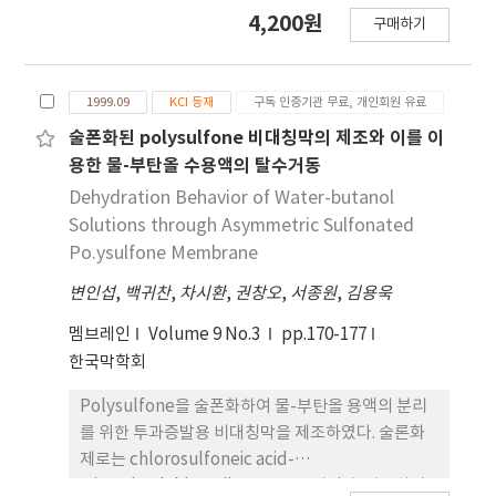
유진동을 지배하는 미분방정식을 유도하였다. 양단회
4,200원
구매하기
전 및 양단고정의 단부 조건을 갖는 두 종류의 아치선
형을 유도된 지배방정식에 적용하여 Galerkin
method로 해석함으로써 최저차 대칭 및 역대칭 고
1999.09
KCI 등재
구독 인증기관 무료, 개인회원 유료
유진동수 방정식을 산출하였다 아치높이, Winkler지
반계수 및 전단지반계수가 고유진동수에 미치는 영향
술폰화된 polysulfone 비대칭막의 제조와 이를 이
을 분석하였으며, 아치선형이 고유진동수에 미치는
용한 물-부탄올 수용액의 탈수거동
영향을 분석하였다.
Dehydration Behavior of Water-butanol
Solutions through Asymmetric Sulfonated
Po.ysulfone Membrane
변인섭
,
백귀찬
,
차시환
,
권창오
,
서종원
,
김용욱
멤브레인
Volume 9 No.3
pp.170-177
한국막학회
Polysulfone을 술폰화하여 물-부탄올 용액의 분리
를 위한 투과증발용 비대칭막을 제조하였다. 술론화
제로는 chlorosulfoneic acid-
trimethyulchlorosilane을 반응시킨 후 이용하였