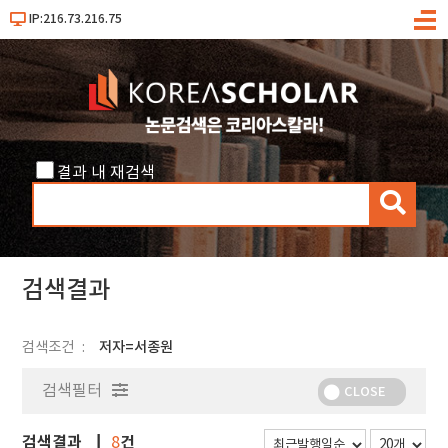
IP:216.73.216.75
메
뉴
결과 내 재검색
검
색
검색결과
검색조건
저자=서종원
검색필터
CLOSE
검색결과
건
8