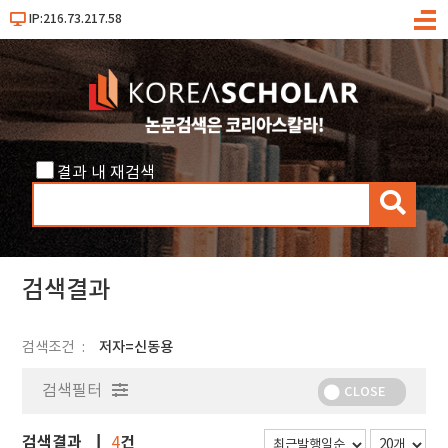
IP:216.73.217.58
메
뉴
결과 내 재검색
검
색
검색결과
검색조건
저자=신동용
검색필터
CLOSE
검색결과
건
4