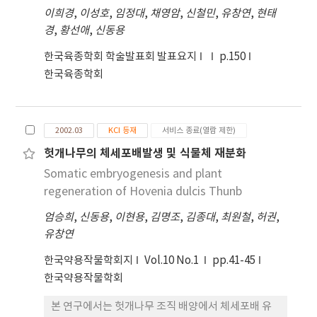
NAA를 처리한 배지에 배양했을 때 callus 상태를 거
이희경
,
이성호
,
임정대
,
채영암
,
신철민
,
유창연
,
현태
치지 않고 직접 shoot가 유기되었는데 NAA 0.5mg/
경
,
황선애
,
신동용
에서 43.6%로 형성율이 가장 높았으며 절편체 당
한국육종학회 학술발표회 발표요지
p.150
shoot의 수도 2.8개였다. NAA와 BA 조합처리 하였
한국육종학회
을 때 BA 0.1mg/ + NAA 1mg/에서 38.1%의 형성율
을 보였으며 절편체 당 shoot의 수는 4개 이상으로
유기 되었다. 체세포배는 NAA와 2,4-D의 단독처리
또는 BA와의 조합처리에서 발생하였으며 직접 체세
2002.03
KCI 등재
서비스 종료(열람 제한)
포배 또는 배발생 캘러스가 형성하였다. BA 0.1mg/
헛개나무의 체세포배발생 및 식물체 재분화
+ 2,4-D 1mg/ 또는 BA 0.1mg/ + NAA 1mg/ 에서
Somatic embryogenesis and plant
발생한 배발생 캘러스의 생장과 성숙 및 발아에 최적
regeneration of Hovenia dulcis Thunb
배양 조건을 조사하였을 때 GA3 1mg/ 을 처리하여
배 발아를 촉진시켰으며 자엽은 발달하지 못하고 하
엄승희
,
신동용
,
이현용
,
김명조
,
김종대
,
최원철
,
허권
,
배축이 신장하여 유근이 발생한 형태의 유묘를 생산
유창연
하였다.
한국약용작물학회지
Vol.10 No.1
pp.41-45
한국약용작물학회
본 연구에서는 헛개나무 조직 배양에서 체세포배 유