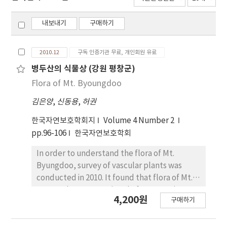
내보내기
구매하기
2010.12
구독 인증기관 무료, 개인회원 유료
병두산의 식물상 (강원 평창군)
Flora of Mt. Byoungdoo
김은양
,
신동용
,
허권
한국자연보호학회지
Volume 4 Number 2
pp.96-106
한국자연보호학회
In order to understand the flora of Mt.
Byungdoo, survey of vascular plants was
conducted in 2010. It found that flora of Mt.
Byoungdoo was consisted of 295 taxa, i.e., 218
4,200원
구매하기
species, four subspecies, 60 varieties, and 13
formae. Among them, Korean endemic
species was 18 taxa. Also, the conservatory