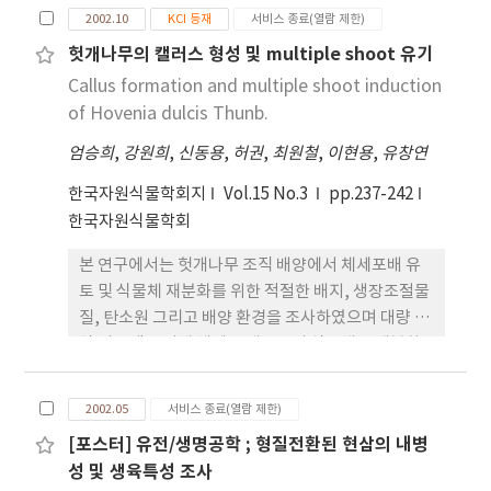
2002.10
KCI 등재
서비스 종료(열람 제한)
plants classified from fifth to first grade by
Ministry of Environment were distributed 60
헛개나무의 캘러스 형성 및 multiple shoot 유기
taxa in the Mt. Byungdoo. It is shown that this
Callus formation and multiple shoot induction
site is very high biodiversity in spite of small
of Hovenia dulcis Thunb.
area relatively. The naturalized plants were
엄승희
,
강원희
,
신동용
,
허권
,
최원철
,
이현용
,
유창연
found eighteen taxa. Eleutherococcus
senticosus and Lilium cernuum, rare and
한국자원식물학회지
Vol.15 No.3
pp.237-242
endangered species, were confirmed from
한국자원식물학회
this survey. Therefore, it needs the
conservation strategy for rare and
본 연구에서는 헛개나무 조직 배양에서 체세포배 유
endangered species.
토 및 식물체 재분화를 위한 적절한 배지, 생장조절물
질, 탄소원 그리고 배양 환경을 조사하였으며 대량 번
식 시스템을 위해 체세포 배로부터 식물체로 재분화
하기전 세포 동조화와 건실한 유묘 생산에 최적인 배
양 조건을 조사하였다. 강원도 양양 헛개나무 자생지
2002.05
서비스 종료(열람 제한)
에서 채취한 종자를 배배양하여 기내 발아시킴으로
[포스터] 유전/생명공학 ; 형질전환된 현삼의 내병
기내 식물체를 얻었으며 이를 본실험에 이용하였다.
성 및 생육특성 조사
기내 발아후 7-14일 된 식물체의 자엽과 잎 절편을