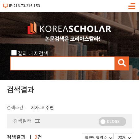
IP:216.73.216.153
메
뉴
결과 내 재검색
검
색
검색결과
검색조건
저자=지주연
검색필터
CLOSE
검색결과
건
2