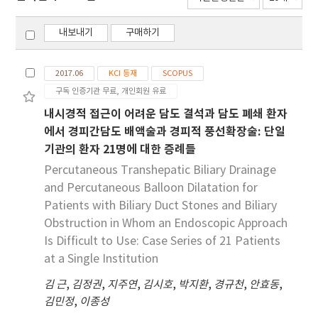
내보내기
구매하기
2017.06
KCI 등재
SCOPUS
구독 인증기관 무료, 개인회원 유료
내시경적 접근이 어려운 담도 결석과 담도 폐쇄 환자
에서 경피간담도 배액술과 경피적 풍선확장술: 단일
기관의 환자 21명에 대한 증례들
Percutaneous Transhepatic Biliary Drainage
and Percutaneous Balloon Dilatation for
Patients with Biliary Duct Stones and Biliary
Obstruction in Whom an Endoscopic Approach
Is Difficult to Use: Case Series of 21 Patients
at a Single Institution
김 근
,
김정권
,
지주연
,
김시호
,
박지환
,
경규천
,
안효동
,
김민정
,
이종성