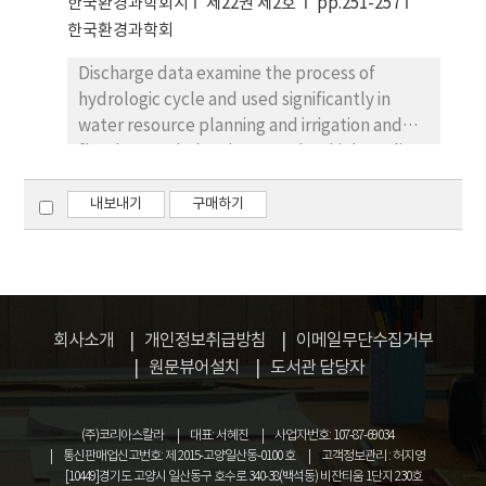
한국환경과학회지
제22권 제2호
pp.251-257
고 할 수 있으며, 특별 한 금기가 되지 않는 한 경피경
한국환경과학회
간담도배액술과 동시에 시행하 는 유두부 풍선확장술
은 환자의 불편 및 시술 횟수를 감소시킬 수 있다.
Discharge data examine the process of
hydrologic cycle and used significantly in
water resource planning and irrigation and
flood control planning. It makes high quality
discharge data, they carry out research on
standard and method of discharge
내보내기
구매하기
measurement, and equipment improvement.
Now various flow meters are utilized to make
discharge data in Korea. However, accuracy
of equipment and exprerimental research
data from measurement are not enough.
회사소개
개인정보취급방침
이메일무단수집거부
ADCP(Acoustic Doppler Current Profiler)
원문뷰어설치
도서관 담당자
have been introduced and utilized for flow
measurements since the end of 1980’s.
(주)코리아스칼라
대표: 서혜진
사업자번호: 107-87-69034
ADCP flow method is a formal method for
통신판매업신고번호: 제 2015-고양일산동-0100 호
고객정보관리 : 허지영
flow measurement can easily applyd to
[10449]경기도 고양시 일산동구 호수로 340-38(백석동) 비잔티움 1단지 230호