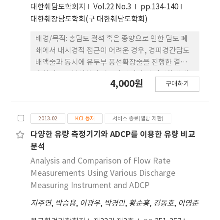
대한췌담도학회지
Vol.22 No.3
pp.134-140
대한췌장담도학회(구 대한췌담도학회)
배경/목적: 총담도 결석 혹은 종양으로 인한 담도 폐
쇄에서 내시경적 접근이 어려운 경우, 경피경간담도
배액술과 동시에 유두부 풍선확장술을 진행한 결과를
후향적으로 분석하여 시술의 안정성 및 간편화에 대
4,000원
구매하기
해 알아보고자 하였다. 방법: 2012년부터 2015년까지
4년간 단일기관에서 종양 및 담도 결석으로 인한 담도
폐쇄를 진단받고 경피적 접근을 통해 시술한 환자 21
2013.02
KCI 등재
서비스 종료(열람 제한)
명을 후향적으로 조사하였다. 결과: 21명 중 16명
(76.2%)의 환자에서 경피경간담도배액 술과 동시에
다양한 유량 측정기기와 ADCP를 이용한 유량 비교
유두부 풍선확장술을 진행하였고, 나머지 5명
분석
(23.8%)은 담도배액술 5-8일 후에 시술을 진행하였
Analysis and Comparison of Flow Rate
다. 21명의 환자 중 19명(90.5%)에서 잔류 결석이나
Measurements Using Various Discharge
재협착 없이 한 차례 만의 시술로 성공하였다. 나머지
Measuring Instrument and ADCP
두 명은 각각 2회, 3회 PBD 시행 후 결석 제거에 성공
지주연
,
박승용
,
이광우
,
박경민
,
황순홍
,
김동호
,
이영준
하였다. 결론: 내시경을 시행하지 못하는 환자들에 대
한 경피적 접 근을 통한 시술은 안전하고 효과적이라