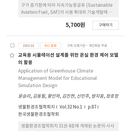
기반으로 향 후 수송용 바이오알코올의 보급 확대를
구가 증가함에 따라 지속가능항공유 (Sustainable
위한 기술적 근거로 활용할 수 있을 것으로 판단된다.
Aviation Fuel, SAF)의 사용 확대와 기술개발에 대
한 투자가 촉진되고 있다. SAF는 기존 석유 계 항공유
5,700원
구매하기
연료와 유사하기 때문에 항공기의 엔진이나 연료 공
급 시스템 및 공항의 연료공급 인프라의 구 조적 변경
없이 그대로 사용 가능하며(drop-in fuel), 기존 항
2023.01
KCI 등재
구독 인증기관·개인회원 무료
공유에 일정비율로 혼합하여 사용할 수 있는 장점이
있다. SAF는 전세계적으로 다양한 바이오매스 원료
교육용 시뮬레이션 설계를 위한 온실 환경 제어 모델
를 사용하여 제조된 바이오항공유(Bio-jet fuel) 와
의 활용
포집 이산화탄소와 그린수를 사용하여 합성된 재생합
Application of Greenhouse Climate
성항공유(synthetic-SAF)로 구분할 수 있다. 또한
Management Model for Educational
광합성을 하는 바이오매스를 기반으로 하는 바이오항
Simulation Design
공유는 전주기평가(life cycle assessment, LCA)
윤승리
,
김동필
,
황인하
,
김진현
,
신민주
,
방지웅
,
정호정
관점 에서 기존 석유계 항공유보다 이산화탄소를 약
80% 저감되며, 탄소중립연료로서 인정받고 있다. 본
생물환경조절학회지
Vol.32 No.1
p.87
논문 에서는 재생합성항공유의 생산을 위한 제조기술
한국생물환경조절학회
로 이산화탄소 포집기술, 역수성가스(Reverse
Water-Gas Shift, RWGS) 전환기술, Fischer-
생물환경조절학회지 31권 4호에 게재된 논문의 사사