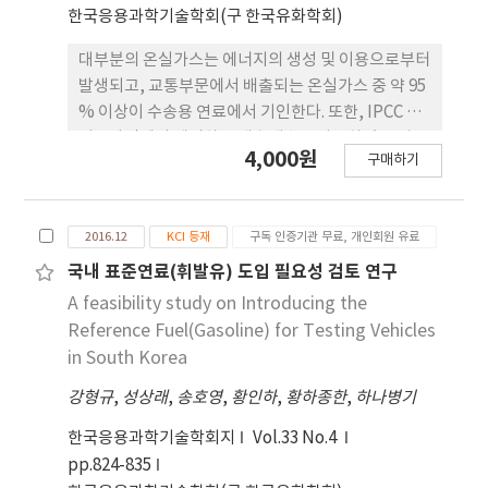
한국응용과학기술학회(구 한국유화학회)
대부분의 온실가스는 에너지의 생성 및 이용으로부터
발생되고, 교통부문에서 배출되는 온실가스 중 약 95
% 이상이 수송용 연료에서 기인한다. 또한, IPCC 가
이드라인에서 제시하는 배출계수를 사용하였을 경우
4,000원
구매하기
국가 고유의 연료특성이 반영되지 않는 단점이 있고,
기후변화협약 교토의정서에 따른 의무 감축국도 UN
에 제출하는 국가 온실가스 배출량 보고서 작성 시 대
2016.12
KCI 등재
구독 인증기관 무료, 개인회원 유료
부분 Tier 2나 Tier 3 수준의 배출계수를 적용하고 있
다. 본 연구에서는 국내 교통부문에 사용되는 휘발유,
국내 표준연료(휘발유) 도입 필요성 검토 연구
경유 등의 수송용 연료에 대한 연차별 시계열 특성을
A feasibility study on Introducing the
파 악하고, CO2 배출계수의 연도별 변화추이를 분석
Reference Fuel(Gasoline) for Testing Vehicles
하여 실제 연료를 활용한 CO2배출계수 실측방법의
in South Korea
적용 타 당성을 평가하였다.
강형규
,
성상래
,
송호영
,
황인하
,
황하종한
,
하나병기
한국응용과학기술학회지
Vol.33 No.4
pp.824-835