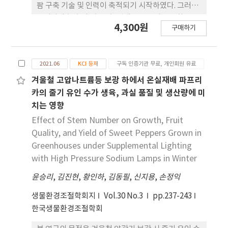
팜 구축 기술 및 인력이 축적되기 시작하였다. 그러나
우리나라 농촌의 경 우, 농업생산 연령의 고령화, 국
4,300원
구매하기
내 농촌 인구의 지속적인 유출, 저출산 등으로 인하여
스마트팜 확대 및 적용에 어려움이 많 은 실정이다. 따
라서 공간 및 시간에 구속을 받지 않는 간편한 농업인
2021.06
KCI 등재
구독 인증기관 무료, 개인회원 유료
교육 프로그램이 필요하며, 최근 부상하고 있는 시뮬
레이션 기술을 활용한다면 농업 교육용 시뮬레이션
겨울철 고압나트륨등 보광 하에서 온실재배 파프리
툴 개발도 가능할 것으로 판단된다. 온실 환경 제어 모
카의 줄기 유인 수가 생육, 과실 품질 및 생산량에 미
델을 이용한 시뮬 레이션은 다양한 지역과 기상 조건
치는 영향
하에서 대상 온실의 열과 물질에너지의 상호작용을
Effect of Stem Number on Growth, Fruit
합리적으로 예측할 수 있게 해준다. 본 연구에서는 온
Quality, and Yield of Sweet Peppers Grown in
실 환경 제어 모델을 활용하여 외부 기상 데 이터를 통
Greenhouses under Supplemental Lighting
해 온실의 환경 변화를 예측하고 가상의 환경 제어시
with High Pressure Sodium Lamps in Winter
스템을 통해 환경 제어 시 필요한 에너지값들을 시뮬
레이션 할 수 있었다. 이러한 결과를 통해 이용자가 직
윤승리
,
김진현
,
황인하
,
김동필
,
신지용
,
손정익
접 맞춤형 환경 제어를 할 수 있도록 편의성을 고려한
생물환경조절학회지
Vol.30 No.3
pp.237-243
사용자 인터페이스를 구축할 것이며, 실제 파프리카
한국생물환경조절학회
재배 온실의 제어 요소들을 반 영할 수 있도록 설계될
것이다. 농업용 교육 시뮬레이션 툴을 최근 활발하게