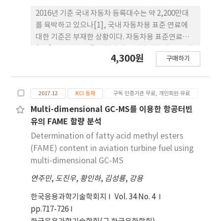
2016년 기준 국내 자동차 등록대수는 약 2,200만대
를 육박하고 있으나[1], 국내 자동차용 표준 연료에
대한 기준은 부재한 상황이다. 자동차용 표준연료
(Reference Fuel)는 차량의 연비와 배출가스를 인
4,300원
구매하기
증하거나 새로운 자동차를 개발할 때 차량의 성능 등
을 평가하기 위해 사용하는 연료를 의미한다. 현재 국
내에는 차량의 배출가스, 성능, 연비시험 등을 위해
2017.12
KCI 등재
구독 인증기관 무료, 개인회원 유료
유통연료를 사용하고 있으며, 유통연료는 석유 및 석
유대체연료사업법과 대기환경보전법상의 품질기준
Multi-dimensional GC-MS를 이용한 항공터빈
을 만족하지만 각 제조사의 원료와 공정 등에 따라 연
유의 FAME 함량 분석
료의 물성 차이가 있어 차량 시험 시 편차가 발생할 수
Determination of fatty acid methyl esters
있다. 본 연구에서는 국내 유통되는 자동차용 경유 품
(FAME) content in aviation turbine fuel using
질모니터링 분석결과를 바탕으로 자동차용 경유의 시
multi-dimensional GC-MS
험용 표준연료 기준(안)을 설정하고, CRDI 방식의 차
연주민
,
도진우
,
황인하
,
김성룡
,
강용
량에 적용하여 표준연료 기준(안)을 평가하였다.
한국응용과학기술학회지
Vol. 34 No. 4
pp.717-726