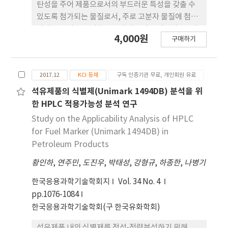
탄성을 주어 제품으로서의 부드러운 특성을 갖출 수
있도록 첨가되는 물질로서, 주로 고분자 물질에 첨가
되어 유연성을 부여함으로써 가공성을 개선하 고, 내
4,000원
구매하기
한성, 내휘발성, 전기적 특성을 강화할 목적으로 이용
되고 있다. 대부분의 가소제는 비활성 액체로서 용매
의 기능과 유사한 역할을 하지만 분자량이 크고 휘발
2017.12
KCI 등재
구독 인증기관 무료, 개인회원 유료
성이 없다. 또한, 석유화학제품에 용해되어 있는 경
우, 다른 화합물과의 중첩효과(matrix effect)에 의
석유제품의 식별제(Unimark 1494DB) 분석을 위
해 가소제만을 분리하여 정성 및 정량분석하기에 어
한 HPLC 적용가능성 분석 연구
려움이 있다. 본 연구에서는 석유화학제품에서 검출
Study on the Applicability Analysis of HPLC
될 수 있는 가소제의 대표적 성분인 DOA와 DOP에
for Fuel Marker (Unimark 1494DB) in
대해 MD-GC/MS를 활용하여 정성 및 정량분석을 실
Petroleum Products
시하여 최적의 가소제 분석 방법을 개발하고자 하였
황인하
,
연주민
,
도진우
,
박태성
,
강형규
,
하종한
,
나병기
다.
한국응용과학기술학회지
Vol. 34 No. 4
pp.1076-1084
한국응용과학기술학회(구 한국유화학회)
석유제품 내의 식별제를 정성⋅정량분석하기 위해