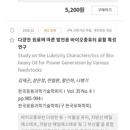
이오연료로 각광받고 있다. 그러나 바이오 디젤은 저
5,200원
구매하기
장 및 유통 과정에서 불포화 지방산 메틸에스테르가
산화되면서 연료의 품질이 저하되거나 자동차 엔진부
품을 부식시키는 등의 문제를 일으킨다. 따라서 본 연
2018.12
KCI 등재
구독 인증기관 무료, 개인회원 유료
구에서는 바이오디젤의 품질과 산화 특성이 산화 안
정성에 미치는 영향을 알아보고, 이와 관련된 평가 방
다양한 원료에 따른 발전용 바이오중유의 윤활 특성
법에 대해 기술하였다. 또한 바이오디젤의 산화 안정
연구
성 단점을 개선할 수 있는 방안을 고찰하였다.
Study on the Lubricity Characteristics of Bio-
heavy Oil for Power Generation by Various
feedstocks
김재곤
,
장은정
,
전철환
,
황인하
,
나병기
한국응용과학기술학회지
Vol. 35 No. 4
pp.985-994
한국응용과학기술학회(구 한국유화학회)
바이오중유란 다양한 동·식물성 유지, 지방산 메틸
에스테르, 지방산 에틸에스테르 및 그 부산물 을 혼합