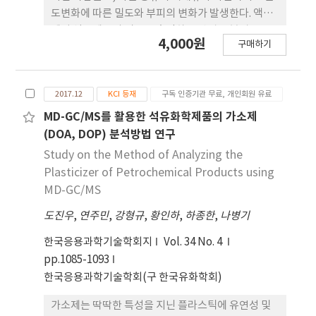
C중유(128 μm) 대비 낮은 윤활성을 나타내었다. 이
도변화에 따른 밀도와 부피의 변화가 발생한다. 액상
는 발전용 바이오중유가 지방산 물질로 구성되어 있
에서 석유제품의 밀도를 측정하는 방법은 분별 증류
4,000원
어 C중유보다 파라핀, 방향족 성분 함량이 낮아 점도
구매하기
된 각 석유제품에 대해 주로 얻어진 실험 데이터를 기
가 낮고, 산가가 높기 때문에 산성 성분에 의한 윤활막
반으로 한다. 본 연구에서는 등유와 자동차용 경유의
형성 저해에 따른 것으로 판단된다. 따라서, 적정 수준
온도변화에 따른 밀도와 부피변화를 실제 측정하여
의 마찰마모 저감을 위해 윤활성을 증가 시킬 수 있는
2017.12
KCI 등재
구독 인증기관 무료, 개인회원 유료
온도변화에 따른 변화추이를 분석하고, 국제규격인
바이오중유의 원료로서 Oleo pitch, BD pitch를
ASTM에서 제시하는 밀도부피 환산표를 이용한 환산
MD-GC/MS를 활용한 석유화학제품의 가소제
60% 이상 함유할 경우 연료 제조 시 윤활성 증가가
값을 계산하고 두 값을 비교분석하였다. 또한, 국내 계
(DOA, DOP) 분석방법 연구
예상된다.
량 관련법에서 규정하고 있는 온도변화에 대한 기준
Study on the Method of Analyzing the
과 실측값과의 상호 비교를 통해 차이점을 분석하였
Plasticizer of Petrochemical Products using
다.
MD-GC/MS
도진우
,
연주민
,
강형규
,
황인하
,
하종한
,
나병기
한국응용과학기술학회지
Vol. 34 No. 4
pp.1085-1093
한국응용과학기술학회(구 한국유화학회)
가소제는 딱딱한 특성을 지닌 플라스틱에 유연성 및