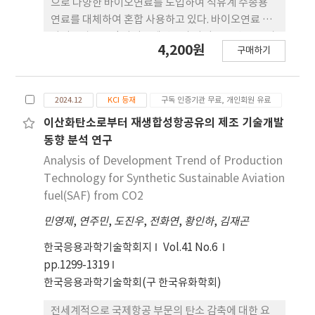
으로 다양한 바이오연료를 도입하여 석유계 수송용
연료를 대체하여 혼합 사용하고 있다. 바이오연료 중
바이오알코올인 바이오에탄올과 바이오부탄올 은 자
4,200원
구매하기
동차용 휘발유에 적정 비율로 혼합하여 기존 인프라
를 그대로 사용할 수 있다. 본 연구에서는 바이오 에탄
올의 수분에 의한 상분리 문제를 보완할 수 있도록 바
2024.12
KCI 등재
구독 인증기관 무료, 개인회원 유료
이오부탄올과 혼합한 바이오알코올 혼합연료를 사용
하여 휘발유 자동차의 적용성을 평가하였다. 총 4대의
이산화탄소로부터 재생합성항공유의 제조 기술개발
휘발유 자동차에 E6 바이오알코올 혼합연료(바 이오
동향 분석 연구
에탄올(70%):바이오부탄올(30%) 6%+서브옥탄가
Analysis of Development Trend of Production
솔린 94%)를 사용하여 실제 도로(일반도로, 고속도
Technology for Synthetic Sustainable Aviation
로)에서 45,000 km까지 주행 후, 연료소비율, 배출
fuel(SAF) from CO2
가스 및 증발가스를 20,000 km마다 특성을 분석하
민영제
,
연주민
,
도진우
,
전화연
,
황인하
,
김재곤
였다. E6 바이오알코올 혼합연료 사용 전·후 모든 차
량에서 연료소비율과 배출가스(탄화수소화합물, 비
한국응용과학기술학회지
Vol.41 No.6
메탄유기 가스, 질소산화물, 일산화탄소) 차이는 미
pp.1299-1319
미하였다. 장기 실제 도로 실증평가 데이터를 바탕으
한국응용과학기술학회(구 한국유화학회)
로 혼합 바이 오알코올 연료가 기존 차량 인프라의 환
경 성능 내구성에 미치는 영향력을 검증되었다. 이를
전세계적으로 국제항공 부문의 탄소 감축에 대한 요