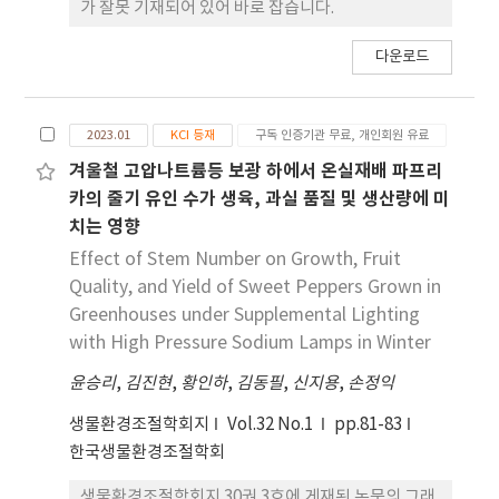
Tropsch(F-T) 공정기술과 제조된 재생합성항공유
가 잘못 기재되어 있어 바로 잡습니다.
의 연료특성과 제조규 격 및 제조기술 인증에 대한 연
구사례를 분석하여 국내 기술개발 필요성과 방향을
다운로드
제시하고자 한다.
2023.01
KCI 등재
구독 인증기관 무료, 개인회원 유료
겨울철 고압나트륨등 보광 하에서 온실재배 파프리
카의 줄기 유인 수가 생육, 과실 품질 및 생산량에 미
치는 영향
Effect of Stem Number on Growth, Fruit
Quality, and Yield of Sweet Peppers Grown in
Greenhouses under Supplemental Lighting
with High Pressure Sodium Lamps in Winter
윤승리
,
김진현
,
황인하
,
김동필
,
신지용
,
손정익
생물환경조절학회지
Vol.32 No.1
pp.81-83
한국생물환경조절학회
생물환경조절학회지 30권 3호에 게재된 논문의 그래