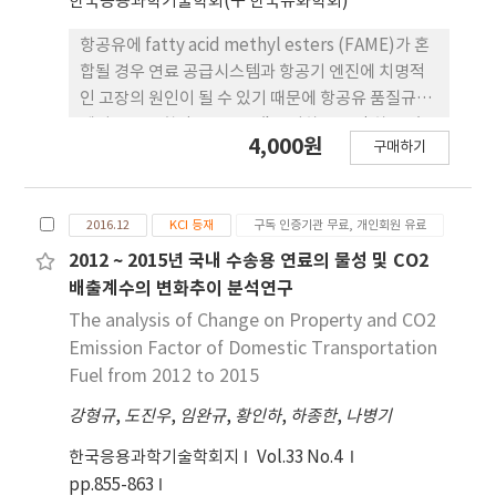
한국응용과학기술학회(구 한국유화학회)
항공유에 fatty acid methyl esters (FAME)가 혼
합될 경우 연료 공급시스템과 항공기 엔진에 치명적
인 고장의 원인이 될 수 있기 때문에 항공유 품질규격
에서 FAME 함량을 50 mg/kg 이하로 규정 하고 있
4,000원
구매하기
다. 무수히 많은 탄화수소로 구성된 항공유 중의
FAME 성분을 선택적으로 분석하기 어렵기 때문에
본 연구에서는 MDGC-MS를 사용한 새로운 시험방
2016.12
KCI 등재
구독 인증기관 무료, 개인회원 유료
법을 개발하였다. Deans switching 시스템이 설치
된 MDGC-MS를 이용하면 코코넛 오일이나 팜유 유
2012 ~ 2015년 국내 수송용 연료의 물성 및 CO2
래의 저분자량 FAME 성분도 분석이 가능함을 확인
배출계수의 변화추이 분석연구
하였다. 개발된 시험방법은 FAME 피크의 머무름 시
The analysis of Change on Property and CO2
간을 약간 뒤로 이동시키는 매질 효과(matrix
Emission Factor of Domestic Transportation
effect)를 현행의 기준 시험방법(IP 585)보다 약 20
Fuel from 2012 to 2015
배 이하로 감소시킬 수 있었다. MDGC-MS는 항공 유
강형규
,
도진우
,
임완규
,
황인하
,
하종한
,
나병기
에 미량의 FAME가 오염되었는지 여부를 정성 및 정
량적으로 확인할 수 있는 시험방법으로 적합하였다.
한국응용과학기술학회지
Vol.33 No.4
pp.855-863