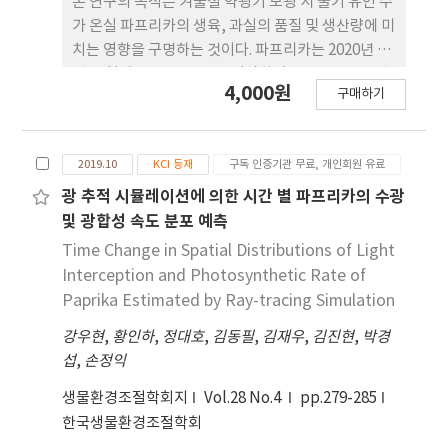
본 연구의 목적은 겨울철 약광기 보광 시 줄기 유인 수
연구가 이루어지고 있는 작물 생육 모델링 기 술 및 전
가 온실 파프리카의 생육, 과실의 품질 및 생산량에 미
산유체역학 기술과 융합하면 더욱 타당한 결과를 보
치는 영향을 구명하는 것이다. 파프리카는 2020년 10
일 것이다.
월 26일에 m 2당 3.2 주를 정식하였고, 2020년 12월
4,000원
구매하기
1일부터 고압나트륨등을 작기 종료일인 2021년 5월
25일까지 하루 16시간의 광주기로 조사 하였다. 줄기
유인 처리는 분지 이후의 생장점이 각각 2, 3개로 유
2019.10
KCI 등재
구독 인증기관 무료, 개인회원 유료
지되도록 유인해 주었다. 초장은 2줄기 유인 처리구에
비해 3줄기 유인 처리구에서 유의적으로 짧았고 마디
광 추적 시뮬레이션에 의한 시간 별 파프리카의 수광
수 및 엽수는 2줄기 유인 처리구에 비해 3줄기 유인 처
및 광합성 속도 분포 예측
리구에서 유의적으 로 증가했다. 엽면적 및 기관별 건
Time Change in Spatial Distributions of Light
물중은 통계적으로 유의한 차이를 보이지 않았다. 과
Interception and Photosynthetic Rate of
실 생체중 및 건물중은 모든 처리구에서 생육단계에
Paprika Estimated by Ray-tracing Simulation
따라 감소하는 경향을 보였으며, 3줄기 유인 처리구
강우현
,
황인하
,
정대호
,
김동필
,
김재우
,
김진현
,
박경
가 2줄기 유인 처리구에 비해 낮은 수치를 보였다. 3줄
섭
,
손정익
기 유인 처리구의 상품과율은 95.4%로 2줄기 유인 처
리구의 93.6%에 비해 높았다. 총 수확량은 3줄기 유
생물환경조절학회지
Vol.28 No.4
pp.279-285
인 처리구에서 30.2% 높게 나타났다. 결론적으로 온
한국생물환경조절학회
실 파프리카의 3줄기 유인 재배는 적정 수준의 영양생