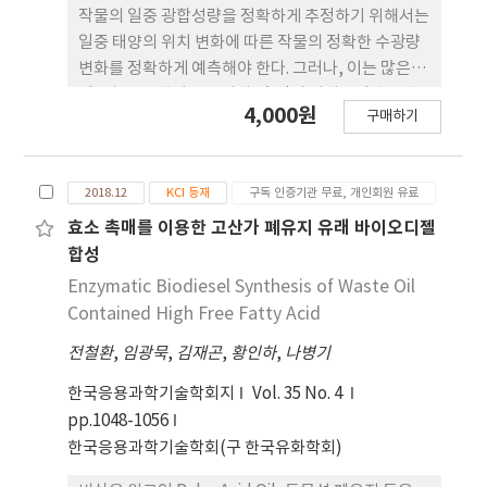
장을 유지함으로써 과실 생산량에 긍정적인 영향을
작물의 일중 광합성량을 정확하게 추정하기 위해서는
미쳤다고 할 수 있다. 본 연구 결과는 파프 리카의 생
일중 태양의 위치 변화에 따른 작물의 정확한 수광량
산량 증대를 위한 농가 의사결정에 활용될 수 있을 것
변화를 정확하게 예측해야 한다. 그러나, 이는 많은 시
으로 사료된다.
간, 비용, 노력이 소요되며, 측정의 어려움이 수반된
4,000원
구매하기
다. 현재까지 다양한 모델링 기법이 적용되었으나 기
존 방식으로는 정확한 수광 예측이 어려웠다. 본 연구
의 목적은 파프리카의 3차원 스캔 모델과 광학 시뮬레
2018.12
KCI 등재
구독 인증기관 무료, 개인회원 유료
이션을 이용하여 일중 시간 별 캐노피 수광 분포와 광
합성 속도의 변화를 예측하는 것이다. 휴대용 3차원
효소 촉매를 이용한 고산가 폐유지 유래 바이오디젤
스캐너를 이용하여 온실에서 재배되는 파프리카의 구
합성
조 모델을 구축하였 다. 주변 개체의 유무에 따른 캐노
Enzymatic Biodiesel Synthesis of Waste Oil
피 수광 분포의 변화를 보기 위하여 작물 모델 별 간격
Contained High Free Fatty Acid
을 60cm로 1×1, 9×9 정 방형 배치하여 광학 시뮬
전철환
,
임광묵
,
김재곤
,
황인하
,
나병기
레이션을 수행하였다. 광합성 속 도는 직각쌍곡선 모
델을 이용하여 계산하였다. 3차원 파 프리카 모델 표
한국응용과학기술학회지
Vol. 35 No. 4
면의 수광 분포는 오전 9시, 정오, 오후 3 시의 태양 각
pp.1048-1056
도에 따라 서로 다른 양상을 보였다. 캐노피 총 수광량
한국응용과학기술학회(구 한국유화학회)
은 9×9 배치로 주변 개체 수가 늘어남에 따라 감소하
였고, 태양 고도가 가장 높은 정오에서의 감소율이 가