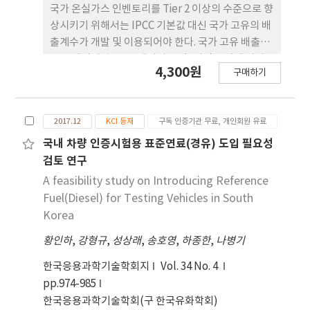
국가 온실가스 인벤토리를 Tier 2 이상의 수준으로 향
상시키기 위해서는 IPCC 기본값 대신 국가 고유의 배
출계수가 개발 및 이용되어야 한다. 국가 고유 배출계
수는 에너지원 종류, 에너지 공정, 시간 추세에 따라
4,300원
구매하기
달라지기 때문에, 각 에너지원별 특성값을 파악하는
것은 정확한 인벤토리 구축에 중요한 부분을 차지한
다. 국내 석유계 에너지원의 물성은 시간의 경과에 따
2017.12
KCI 등재
구독 인증기관 무료, 개인회원 유료
라 큰 변화는 없었으며, 국내에서 고시되고 있는 에너
지원별 열량환산기준 상의 석유계 에너지원에 대한
국내 차량 인증시험용 표준연료(경유) 도입 필요성
열량 및 탄소배출계수를 2013년과 2016년에 실제 시
검토 연구
료를 수집하여 발열량, 탄소함량 및 탄소배출계수를
A feasibility study on Introducing Reference
산정한 결과값과의 비교분석에서는 대체적으로 일정
Fuel(Diesel) for Testing Vehicles in South
한 값을 유지하고 있는 것으로 나타났다. 또한, 석유계
Korea
에너지원별로 산출된 순발열량과 탄소배 출계수는
황인하
,
강형규
,
성상래
,
송호영
,
하종한
,
나병기
2006 IPCC Guideline에 나타낸 값들과 비교하였으
며, 대부분의 에너지원이 2006 IPCC G/L의 기본값
한국응용과학기술학회지
Vol. 34 No. 4
및 상한, 하한 범위내의 값을 나타내었다.
pp.974-985
한국응용과학기술학회(구 한국유화학회)