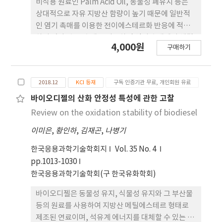
비식용 원료인 Palm Acid Oil, 동물성 폐유지 등은
장 적었다. 캐노피 광합성 속도와 CO2 소모량 역시 수
상대적으로 자유 지방산 함량이 높기 때문에 일반적
광량과 비슷한 양상을 보였으나 작물 상단부 엽의 광
인 염기 촉매를 이용한 전이에스테르화 반응에 적합
합 성 속도 포화로 인해 수광량 변화에 비해 적은 감소
하지 않다. 효소 촉매를 이용하면 염기 촉매에서 해결
4,000원
율을 보였다. 본 연구에서는 파프리카의 3차원 스캔
구매하기
할 수 없는 몇 가지 문제를 해결할 수 있으며, 에너지
모델과 광 학 시뮬레이션을 이용하여 가상 환경 조건
소비가 작고, 바이오디젤 부산물인 글리세롤 회수가
에서의 캐노피 수광과 광합성 분포를 분석할 수 있었
쉬우며, 자유 지방산 함량이 높은 트리글리세라이드
으며, 이는 추후 다 양한 재배 조건에서 작물 수광량과
2018.12
KCI 등재
구독 인증기관 무료, 개인회원 유료
에 대한 전이에스테르화 반응이 가능하다. 본 연구에
광합성 속도를 예측 하는 데에 효과적으로 활용될 수
서는 고정화 효소 촉매를 이용하여 1 ton/day 용량
바이오디젤의 산화 안정성 특성에 관한 고찰
있을 것으로 사료된다.
의 반응기에서 비식용 폐유지를 바이오디젤로 합성하
Review on the oxidation stability of biodiesel
였으며, 반응 공정의 변수를 최적화하였다.
이미은
,
황인하
,
김재곤
,
나병기
한국응용과학기술학회지
Vol. 35 No. 4
pp.1013-1030
한국응용과학기술학회(구 한국유화학회)
바이오디젤은 동물성 유지, 식물성 유지와 그 부산물
등의 원료를 사용하여 지방산 메틸에스테르 형태로
제조된 연료이며, 석유계 에너지를 대체할 수 있는 바