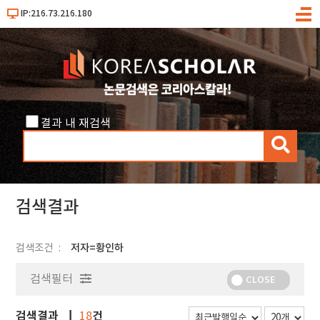
IP:216.73.216.180
메
뉴
결과 내 재검색
검
색
검색결과
검색조건
저자=황인하
검색필터
CLOSE
검색결과
건
18