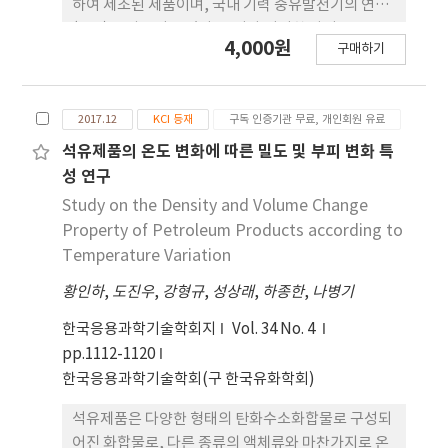
하여 제조된 제품이며, 국내 기력 중유발전기의 연료
(B-C)로 사용되고 있다. 그러나 이러한 바이오 중유
4,000원
구매하기
의 원료 조성 때문에 발전기의 보일러로 이송되는 연
료펌프, 유량펌프, 인젝터 등의 연료 공급시스템 에서
마찰마모를 유발할 경우 심각한 피해를 초래 할 수 있
2017.12
KCI 등재
구독 인증기관 무료, 개인회원 유료
다. 따라서, 본 연구에서는 발전용 바이오중유의 다양
한 원료들의 연료특성과 이에 따른 윤활성을 평가하
석유제품의 온도 변화에 따른 밀도 및 부피 변화 특
고, 발전기의 마찰마모 저감을 위한 발전용 바이오 중
성 연구
유의 연료 구성 방안을 제시하였다. 발전용 바이오중
Study on the Density and Volume Change
유 원료물질의 윤활성(HFRR)은 평균 137 μm이며,
Property of Petroleum Products according to
원료물질에 따라 차이가 있으나 60μm ~ 214 μm 분
Temperature Variation
포를 보이고 있다. 이 중 윤활성이 좋은 순서는 Oleo
황인하
,
도진우
,
강형규
,
성상래
,
하종한
,
나병기
pitch > BD pitch > CNSL > Animal fat > RBDPO
> PAO > Dark oil > Food waste oil이다. 발전용 바
한국응용과학기술학회지
Vol. 34 No. 4
이오중유의 원료 물질 3종으로 구성된 바이오중유 평
pp.1112-1120
가시료 5종에 대한 윤활성은 평균 151 μm이며, 101
한국응용과학기술학회(구 한국유화학회)
μm ~ 185 μm 분포를 보이고 있다. 이 중 윤활성이 좋
은 순서는 Fuel 1 > Fuel 3 > Fuel 4 > Fuel 2 >
석유제품은 다양한 형태의 탄화수소화합물로 구성되
Fuel 5이다. 바이오중유 평가시료(평균 151 μm)는
어진 화합물로, 다른 종류의 액체류와 마찬가지로 온