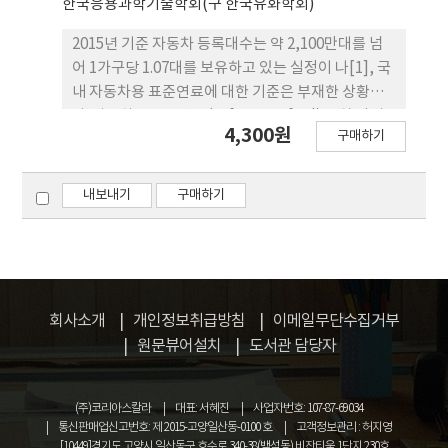
한국응용과학기술학회(구 한국유화학회)
2015년 기준 자동차 등록대수는 약 2,100만대를 넘
어 1가구당 1.07대를 보유하고 있는 실정이 나[1], 국
내 자동차용 표준연료에 대한 기준은 부재한 상황이
다. 자동차용 표준연료(reference fuel)는 차 량의
4,300원
구매하기
연비와 배출가스를 인증하거나 새로운 자동차를 개발
할 때 차량의 성능 등을 평가하기 위해 사용 하는 연료
를 의미한다. 현재 국내에는 차량의 배출가스, 성능,
내보내기
구매하기
연비시험 등을 위해 유통연료를 사용하고 있으며, 유
통연료는 석유 및 석유대체연료사업법과 대기환경보
전법 상의 품질기준을 만족하지만 각 제조 사의 원료
와 공정 등에 따라 연료의 물성차이가 있어 차량 시험
시 편차가 발생할 수 있다. 본 연구에서 는 국내 유통
회사소개
개인정보취급방침
이메일무단수집거부
되는 휘발유 품질모니터링 분석결과를 바탕으로 표준
원문뷰어설치
도서관 담당자
연료 기준(안)을 설정하고, GDI와 MPI 연료 분사 방
식의 차량에 적용하여 비교 평가한 결과, 실제 유통연
료를 사용했을 때 최대 3.8%까지 발생 하는 연비차이
(주)코리아스칼라
대표: 서혜진
사업자번호: 107-87-69034
가 1.1%까지 감소함을 확인할 수 있었다.
통신판매업신고번호: 제 2015-고양일산동-0100 호
고객정보관리 : 허지영
[10449]경기도 고양시 일산동구 호수로 340-38(백석동) 비잔티움 1단지 230호