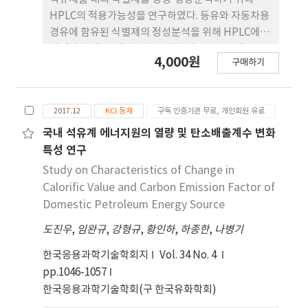
HPLC의 적용가능성을 연구하였다. 등유와 자동차용
경유에 함유된 식별제의 정성분석을 위해 HPLC에서
최적의 분석조건(이동상 용매의 비율, 유속 등)을 선
4,000원
구매하기
정하고, 이를 바탕으로 식별제의 정량분석을 위한 검
량곡선을 작성하였다. 특히, 일정 농도 범위에서의 등
유는 4.75분에서, 그리고 자동차용 경유는 4.17분의
2017.12
KCI 등재
구독 인증기관 무료, 개인회원 유료
머무름시간(retention time)을 나타내었고, 등유와
자동차용 경유의 검량곡선 상관계수(R2)가 0.999 이
국내 석유계 에너지원의 열량 및 탄소배출계수 변화
상을 나타내어 정량분석에 적용 가능할 것으로 나타
특성 연구
났다. 현행 식별제의 분석방법인 UV/Vis 분광광도계
Study on Characteristics of Change in
를 이용한 분석결과와 비교분석을 실시하였고, 등유
Calorific Value and Carbon Emission Factor of
의 경우 약 7 %의 낮은 편차를 보였으며, 자동차용 경
Domestic Petroleum Energy Source
유의 경우 약 20 %의 다소 큰 편차를 확인하였다.
도진우
,
임완규
,
강형규
,
황인하
,
하종한
,
나병기
한국응용과학기술학회지
Vol. 34 No. 4
pp.1046-1057
한국응용과학기술학회(구 한국유화학회)