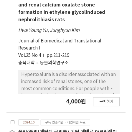
analytics approach to examine the effect of
and renal calcium oxalate stone
carbon precursors on CNT crystallinity during
formation in ethylene glycolinduced
their synthesis in a fluidized bed reactor. We
nephrolithiasis rats
compared ethylene, acetylene, and a
Hwa Young Yu
,
Junghyun Kim
mixture of these. Using Bayesian optimization
(BO), we optimized synthesis conditions to
Journal of Biomedical and Translational
maximize IG/ID of CNTs for each precursor.
Research
Key parameters considered were reaction
Vol.25 No.4
pp.211-219
temperature, precursor concentration, and
충북대학교 동물의학연구소
hydrogen concentration. We conducted
three separate BO processes to evaluate the
Hyperoxaluria is a disorder associated with an
effectiveness of each carbon precursor on
increased risk of renal stones, one of the
CNT crystallinity. The results indicated no
most common conditions. For people with
significant difference in IG/ID of CNTs among
hyperoxaluria, there are a limited number of
4,000원
구매하기
the carbon precursors. In addition, multiple
effective therapeutic options. The aim of this
linear regression analysis did not support a
study was to examine whether an oxalate-
synergetic effect between acetylene and
degrading enzyme, oxalate decarboxylase
2024.10
구독 인증기관·개인회원 무료
ethylene. Interestingly, contour plots
(OxdC), can inhibit crystallization of calcium
demonstrated consistent relationships
oxalate (CaOx) in vitro, and whether it can