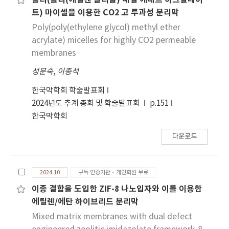
폴리(폴리(에틸렌 글리콜) 메틸 에테르 아크릴레이
between synthesis parameters and IG/ID
prevent nephrolithiasis caused by CaOx
트) 마이셀을 이용한 CO2 고 투과성 분리막
across different carbon precursors. This data
induced by ethylene glycol (EG) in rats. When
Poly(poly(ethylene glycol) methyl ether
analytics approach allowed us to
OxdC was applied at various concentrations
acrylate) micelles for highly CO2 permeable
successfully assess the impact of carbon
to CaOx in vitro, there was a significant
membranes
precursors on the CNT crystallinity and
reduction in the crystallization of CaOx. The
성문숙
analyze the relationship between synthesis
,
이종석
OxdC was found to inhibit crystal formation
parameters and CNT crystallinity.
as well as the formation of crystals that had
한국막학회 학술발표회
sharp edges. In animal experiments, rats that
2024년도 추계 총회 및 학술발표회
p.151
had been treated with EG showed impaired
한국막학회
renal filtration functions, as well as increased
deposition of CaOx crystals and the creation
다운로드
of kidney stones. It has been found that oral
administration of OxdC to rats with chronic
EG-induced nephrolithiasis that is
2024.10
구독 인증기관·개인회원 무료
characterized by CaOx intratubular crystal
이종 결함을 도입한 ZIF-8 나노입자와 이를 이용한
deposits with hyperoxaluria dramatically
에틸렌/에탄 하이브리드 분리막
reduces the severity of the disease. The
Mixed matrix membranes with dual defect
results of this study point to a potential