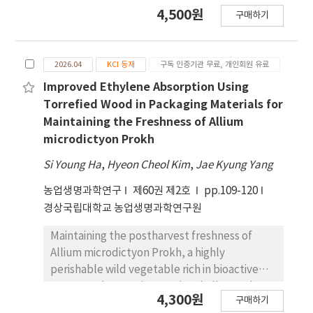
는 단시간 고농도 노출(Peak exposure) 관리에 한
4,500원
구매하기
계가 있다. 본 연구는 2024~2025년 서울 소재 37개
1·2차 로컬 의료기 관의 130개 시료를 대상으로
TWA, 최고노출기준(이하 ‘Ceiling’) 농도 및 피멸
2026.04
KCI 등재
구독 인증기관 무료, 개인회원 유료
균물 포장 재 내 잔류 가스를 분석하였다. 분석 결과,
TWA 기하평균은 0.2803 ppm으로 기준치 이내 였으
Improved Ethylene Absorption Using
나, Ceiling 기하평균은 3.0679 ppm, 지역 시료 최대
Torrefied Wood in Packaging Materials for
치는 14.096 ppm으로 나타나 미 국 NIOSH 권고 기
Maintaining the Freshness of Allium
준(5 ppm)을 크게 상회하는 단시간 노출 위험이 확
microdictyon Prokh
인되었다. 특히 피멸 균물 포장재 내부 잔류 농도는 최
Si Young Ha
,
Hyeon Cheol Kim
,
Jae Kyung Yang
대 235.5 ppm에 달해 국내 TWA 기준의 235배를 초
과하 는 심각한 수치를 보였다. 이러한 결과를 토대로
농업생명과학연구
제60권 제2호
pp.109-120
본 연구는 세 가지 측면에서 기대효과를 제시한다. 첫
경상국립대학교 농업생명과학연구원
째, 실증 데이터를 근거로 국내 산화에틸렌 노출 기준
에 STEL 또는 Ceiling을 추가하는 법·제도적 개선
Maintaining the postharvest freshness of
의 근거 자료로 활용될 수 있다. 둘째, 피멸균물 잔류
Allium microdictyon Prokh, a highly
가스의 위험성을 제시함으로써, 멸균 종료 후 즉시 반
perishable wild vegetable rich in bioactive
출하는 관행을 개선하고 추가 환기 절차를 의무화하
compounds, remains a major challenge due
4,300원
구매하기
는 표준작업절차(SOP) 수립에 기여할 수 있다. 셋째,
to its susceptibility to ethylene-induced