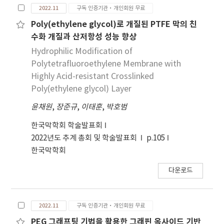
2022.11
구독 인증기관·개인회원 무료
연 생성 관련된 화학종의 상태변 화를 확인하기 위해
광소멸법과 화학반응 수치해석을 수행하였다. 연구
Poly(ethylene glycol)로 개질된 PTFE 막의 친
결과. 질소의 혼합비율이 증가함에 따라 화염온도 감
수화 개질과 산저항성 성능 향상
소와 매연체 적분율 감소로 이루어졌다. 매연 입자가
Hydrophilic Modification of
분포하는 구간도 감소하였으며, 30% 이상 혼합비율
Polytetrafluoroethylene Membrane with
이 높아지면 체적분율 감소율이 감소하였다. 매연 성
Highly Acid-resistant Crosslinked
장에 관여하는 화학종들의 몰분율도 감소하였다.
Poly(ethylene glycol) Layer
HACA 반응 관련 화학종은 탄화수소 연료 비율에 따
윤채원
라 영향을 받으나, 홀수탄소 경로 관련 화학종은 탄화
,
장준규
,
이태훈
,
박호범
수소 연료 비율뿐만 아니라 화염온도 영향을 받는 것
한국막학회 학술발표회
을 확인하였다.
2022년도 추계 총회 및 학술발표회
p.105
한국막학회
다운로드
2022.11
구독 인증기관·개인회원 무료
PEG 그래프팅 기법을 활용한 그래핀 옥사이드 기반