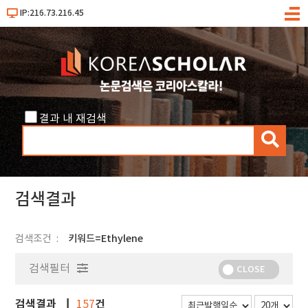
IP:216.73.216.45
메
뉴
결과 내 재검색
검
색
검색결과
검색조건
키워드=Ethylene
검색필터
CLOSE
검색결과
건
157