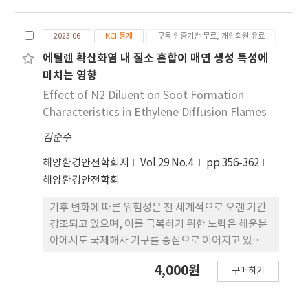
decreased from 3.2 × 1010 to 1.4 × 104 Ω cm
in case of the reinforced 0.5 wt% Cf/Ni-EVA
2023.06
KCI 등재
구독 인증기관 무료, 개인회원 유료
polymer composite. However, the ultimate
elongation and the Young’s modulus of the
에틸렌 확산화염 내 질소 혼합이 매연 생성 특성에
neat EVA polymer was increased by
미치는 영향
reinforcing with carbon fibers and its nickel
Effect of N2 Diluent on Soot Formation
composite.
Characteristics in Ethylene Diffusion Flames
김준수
해양환경안전학회지
Vol.29 No.4
pp.356-362
해양환경안전학회
기후 변화에 따른 위험성은 전 세계적으로 오랜 기간
강조되고 있으며, 이를 극복하기 위한 노력은 해운분
야에서도 국제해사 기구를 중심으로 이어지고 있다.
연소과정에서 발생한 매연을 제어하기 위하여 매연
4,000원
구매하기
생성 특성에 관한 연구는 필수적이다. 본 연구에서는
에틸렌 가스를 기반으로 한 대향류 확산화염에서 불
활성 기체인 질소를 혼합하여 화염온도, 화염형태, 매