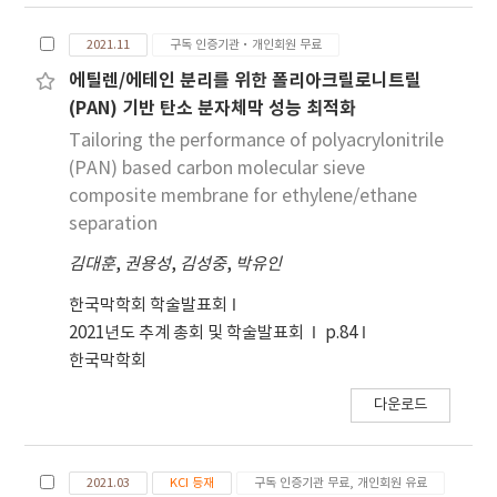
2021.11
구독 인증기관·개인회원 무료
에틸렌/에테인 분리를 위한 폴리아크릴로니트릴
(PAN) 기반 탄소 분자체막 성능 최적화
Tailoring the performance of polyacrylonitrile
(PAN) based carbon molecular sieve
composite membrane for ethylene/ethane
separation
김대훈
,
권용성
,
김성중
,
박유인
한국막학회 학술발표회
2021년도 추계 총회 및 학술발표회
p.84
한국막학회
다운로드
2021.03
KCI 등재
구독 인증기관 무료, 개인회원 유료