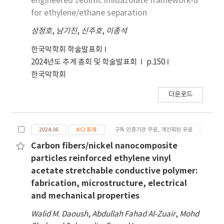
engineered zeolitic imidazolate framework-8
therapeutic approach for treating human
for ethylene/ethane separation
hyperoxaluria as well as CaOx nephrolithiasis
that could be achieved by the oral
성정호
,
남기진
,
신주호
,
이종석
administration of OxdC.
한국막학회 학술발표회
2024년도 추계 총회 및 학술발표회
p.150
한국막학회
다운로드
2024.06
KCI 등재
구독 인증기관 무료, 개인회원 유료
Carbon fibers/nickel nanocomposite
particles reinforced ethylene vinyl
acetate stretchable conductive polymer:
fabrication, microstructure, electrical
and mechanical properties
Walid M. Daoush
,
Abdullah Fahad Al‑Zuair
,
Mohd