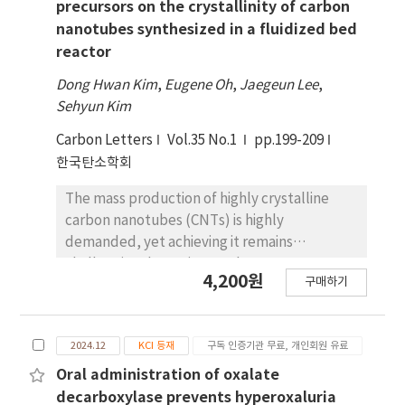
Simultaneously, the internal carbon
초하여, Backing Device 파단 부위와 파단면 분석,
precursors on the crystallinity of carbon
microcrystals become more ordered and
강도 시뮬레이션 등을 통해 해당 사고에서 나타난
nanotubes synthesized in a fluidized bed
larger in size. Notably, when the thermal
Backing Device의 취성 취약요인을 제시하였다. 본
reactor
conversion temperature reaches 480 °C, the
연구를 통해 “S”type열교환기의 취성 취약성을
Dong Hwan Kim
,
Eugene Oh
,
Jaegeun Lee
,
aromaticity index (Iar) sharply increases to
사업장의 안전관리를 위한 실무자료로 활용하고, 석
Sehyun Kim
0.42, and anisotropic structures begin to
유화학공장 에틸렌공정의 사고 예방을 통한 ESG 경
appear under POM. This suggests that 480 °C
영에 기여하길 기대한다.
Carbon Letters
Vol.35 No.1
pp.199-209
is a critical temperature point at which ETP
한국탄소학회
undergoes intensified thermal
polycondensation and exhibits enhanced
The mass production of highly crystalline
molecular reactivity. This study provides
carbon nanotubes (CNTs) is highly
both theoretical and experimental support
demanded, yet achieving it remains
for the efficient utilization of ETP in the
challenging due to incomplete
4,200원
production of advanced carbon materials.
구매하기
understanding of how synthetic parameters,
except temperature, affect the crystallinity
of CNTs. Notably, the choice of carbon
2024.12
KCI 등재
구독 인증기관 무료, 개인회원 유료
precursor significantly influences CNT
synthesis, but its impact on crystallinity
Oral administration of oxalate
remains unclear. Here, we employed a data
decarboxylase prevents hyperoxaluria