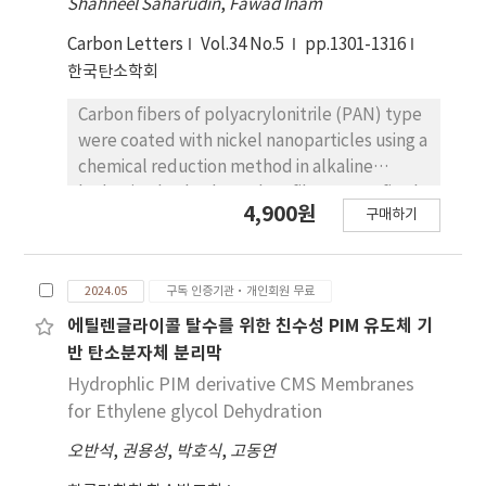
Shahneel Saharudin
,
Fawad Inam
Carbon Letters
Vol.34 No.5
pp.1301-1316
한국탄소학회
Carbon fibers of polyacrylonitrile (PAN) type
were coated with nickel nanoparticles using a
chemical reduction method in alkaline
hydrazine bath. The carbon fibers were firstly
4,900원
구매하기
heated at 400 °C and then chemically treated
in hydrochloric acid followed by nitric acid to
clean, remove any foreign particles and
2024.05
구독 인증기관·개인회원 무료
functionalized its graphitic surfaces by
introducing some functional groups. The
에틸렌글라이콜 탈수를 위한 친수성 PIM 유도체 기
functionalized carbon fibers were coated
반 탄소분자체 분리막
with nickel to produce 10 wt% Cf/Ni
Hydrophlic PIM derivative CMS Membranes
nanocomposites. The uncoated heat treated
for Ethylene glycol Dehydration
and the nickel coated carbon fibers were
오반석
,
권용성
,
박호식
,
고동연
investigated by SEM, EDS, FTIR and XRD to
characterize the particle size, morphology,