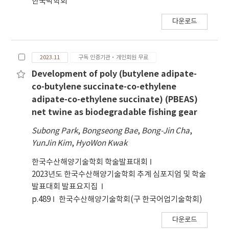
한국막학회
were homogenously distributed in the
polymer matrix. The obtained samples were
다운로드
analyzed by TGA. The addition of the nickel
coated carbon fibers to the EVA was
improved the thermal stability by increasing
2023.11
구독 인증기관·개인회원 무료
the thermal decomposition temperature
Development of poly (butylene adipate-
Tmax1 and Tmax2. The electrical and the
co-butylene succinate-co-ethylene
mechanical properties of the obtained 10
adipate-co-ethylene succinate) (PBEAS)
wt% Cf/Ni nanocomposites as well as the 0.5
net twine as biodegradable fishing gear
wt% Cf-EVA stretchable conductive
composites were evaluated by measuring its
Subong Park
,
Bongseong Bae
,
Bong-Jin Cha
,
thermal stability by thermogravimetric
YunJin Kim
,
HyoWon Kwak
analysis (TGA), electrical resistivity by four
probe method and tensile properties. The
한국수산해양기술학회 학술발표대회
electrical resistivity of the fibers was
2023년도 한국수산해양기술학회 추계 심포지엄 및 학술
decreased by coating with nickel and the 10
발표대회 발표요지집
wt% Cf/Ni nanocomposites has lower
p.489
한국수산해양기술학회(구 한국어업기술학회)
resistivity than the carbon fibers itself. Also,
다운로드
the electrical resistivity of the neat EVA is