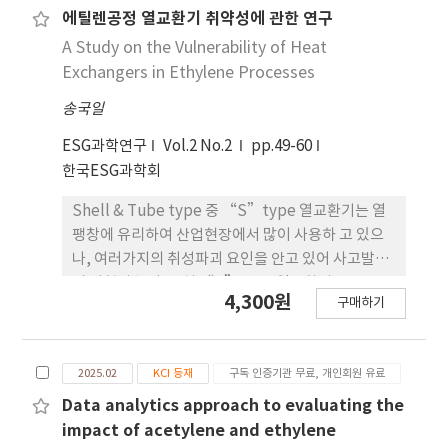
step in the preparation of pitch-based
에틸렌공정 열교환기 취약성에 관한 연구
adsorption efficiencies. The treated samples
carbon materials, as it largely determines the
exhibited significantly lower weight loss,
A Study on the Vulnerability of Heat
final structural quality of the carbon product.
higher moisture retention, and reduced
Exchangers in Ethylene Processes
In this study, ETP was selected as the
chlorophyll degradation compared with the
송국일
research subject, and a combination of
control (p < 0.05). Sensory and color analyses
analytical techniques, including group
confirmed that ethylene scavenger–
ESG과학연구
Vol.2 No.2
pp.49-60
composition analysis, elemental analysis,
integrated packaging preserved the
한국ESG과학회
Fourier Transform Infrared Spectroscopy
freshness and green coloration of A.
(FTIR), polarized optical microscopy (POM),
microdictyon for up to 30 days, whereas
Shell & Tube type 중 “S”type 열교환기는 열
Raman spectroscopy, and X-ray diffraction
control samples deteriorated rapidly. These
팽창에 유리하여 산업현장에서 많이 사용하 고 있으
(XRD) were employed to investigate the
findings highlight that torrefied wood is a
나, 여러가지의 취성파괴 요인을 안고 있어 사고발생
evolution of the average molecular structure
safe and sustainable alternative to chemical
의 위험이 높다. 특히 “S”type 열교환기는
4,300원
구매하기
and carbon microstructure during the
absorbers, offering a promising bio-based
Floating Head를 Tube Sheet 반대편에서 잡아주
thermal conversion process. The results
solution for active packaging applications to
는 Backing Device라는 필수적 인 부품을 사용하고
indicate that with increasing thermal
enhance postharvest quality and reduce
있는데, Backing Device는 형상적 특성, 사용유체,
2025.02
KCI 등재
구독 인증기관 무료, 개인회원 유료
conversion temperature and duration, the
food waste in ethylene-sensitive crops.
온도환경, 기밀시 험 등 에 따라 여러 취성취약 요인을
degree of aromatic condensation in the ETP-
갖고 있다. 본 연구는 지난 2022년 2월에 발생한 에틸
Data analytics approach to evaluating the
derived products gradually increases.
렌 공장의 열교환기 폭발 사고의 사고원인 조사 에 기
impact of acetylene and ethylene