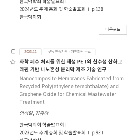
한국막학회 학술발표회
chemical composition and the crystal
2024년도 춘계 총회 및 학술발표회
p.138
structure of the investigated materials. The
한국막학회
nickel nanoparticles were successfully
deposited as homogeneous layer on the
다운로드
surface of the functionalized carbon fibers.
Also, the deposited nickel nanoparticles
have quazi-spherical shape and 128–225 nm
2023.11
구독 인증기관·개인회원 무료
median particle size. The untreated and the
화학 폐수 처리를 위한 재생 PET와 친수성 산화그
heat treated as well as the 10 wt% Cf/Ni
래핀 기반 나노혼성 분리막 제조 기술 연구
nanocomposite particles were further
Nanocomposite Membranes Fabricated from
reinforced in ethylene vinyl acetate (EVA)
Recycled Poly(ethylene terephthalate) and
polymer separately by melt blending
Graphene Oxide for Chemical Wastewater
technique to prepare 0.5 wt% Cf-EVA
Treatment
polymer matrix stretchable conductive
composites. The microstructures of the
임성일
,
김유창
prepared polymer composites were
한국막학회 학술발표회
investigated using optical microscope. The
2023년도 추계 총회 및 학술발표회
p.93
carbon fibers as well as the nickel coated one