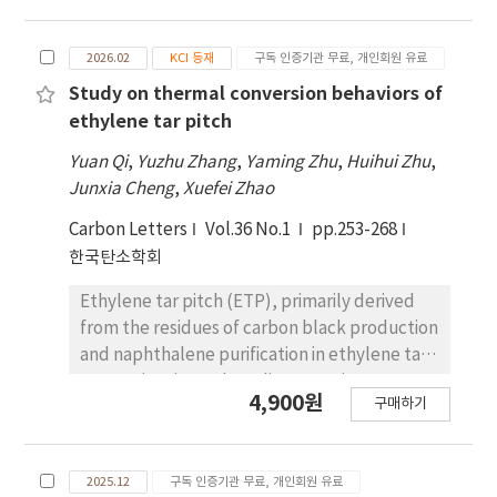
ESG 사회적 책임(S) 관점에 서 의료기관이 근로자
deterioration. This study aimed to develop an
건강권 보호를 위한 선제적 공학적 관리 체계를 구축
eco-friendly and efficient active packaging
2026.02
KCI 등재
구독 인증기관 무료, 개인회원 유료
하는 데 실질 적인 정책 방향을 제시하여, 지속 가능한
system using torrefied wood–based
의료기관 경영 모델 확립에 기여할 것으로 기대 된다.
ethylene scavengers to extend the shelf life
Study on thermal conversion behaviors of
of A. microdictyon. Oak (Quercus variabilis)
ethylene tar pitch
biomass was torrefied at 255 ℃ to produce
Yuan Qi
,
Yuzhu Zhang
,
Yaming Zhu
,
Huihui Zhu
,
porous, carbon-rich scavenger chips, which
Junxia Cheng
,
Xuefei Zhao
were integrated into polymer films
composed of LDPE, HDPE, PP, and PVC. The
Carbon Letters
Vol.36 No.1
pp.253-268
ethylene absorption capacity and
한국탄소학회
preservation performance of these
Ethylene tar pitch (ETP), primarily derived
composite packaging materials were
from the residues of carbon black production
evaluated over 30 days of storage at 27 ± 2 ℃
and naphthalene purification in ethylene tar
and 65 ± 5% relative humidity. The results
processing, is a polycyclic aromatic
demonstrated that torrefied wood
4,900원
구매하기
hydrocarbon with high carbon content and
effectively reduced internal ethylene
low ash content. It is considered a promising
concentration by over 70% in most polymer
precursor for high-quality synthetic carbon
matrices, with HDPE + scavenger and LDPE +
2025.12
구독 인증기관 무료, 개인회원 유료
materials. Thermal conversion is a critical
scavenger films showing the highest