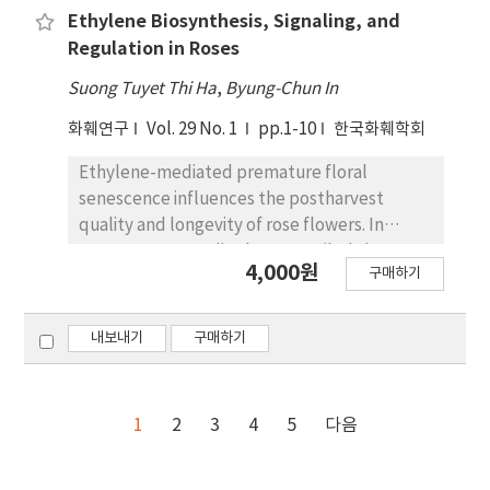
Ethylene Biosynthesis, Signaling, and
Regulation in Roses
Suong Tuyet Thi Ha
,
Byung-Chun In
화훼연구
Vol. 29 No. 1
pp.1-10
한국화훼학회
Ethylene-mediated premature floral
senescence influences the postharvest
quality and longevity of rose flowers. In
recent years, studies have unveiled the
4,000원
구매하기
action of ethylene during the development
and senescence of rose flowers. However,
despite the evidence that ethylene is highly
내보내기
구매하기
produced in ethylene-sensitive roses, there
is not always a direct interrelationship
between ethylene sensitivity and rose flower
1
2
3
4
5
다음
longevity. In addition, ethylene sensitivity
and ethylene-related gene expressions in
roses are still not clearly understood. In this