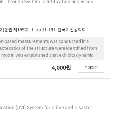
l Through System Identification and Vision-
호(통권 제169호)
pp.11-19
한국지진공학회
ter-based measurements was conducted in a
acteristics of the structure were identified from
E model was established that exhibits dynamic
a footage of crowd motion at a K-pop concert was
4,000원
구매하기
odel to assess responses. The acceleration
ed acceleration and the acceptance criteria of
by the vision-based estimation was approximately
 measured value based on root mean square (RMS)
onse around 10 Hz, while the measurement showed
kely because low-frequency components were
fication (DVI) System for Crime and Disaster
atively underestimated amplitudes and lower