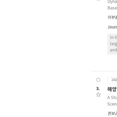
Dyna
Base
이부
Jour
In 
lar
amb
att
use
res
des
202
67%
val
3.
해양
a g
A St
und
Scen
res
천보