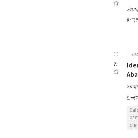
exa
Jeon
err
sig
한국
add
202
7.
Ide
Aba
Sung
한국
Cal
osm
cha
thi