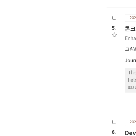
고임
서도
202
으로
적 
5.
콘크
중요
Enha
고원
Jour
Thi
fie
ass
act
fac
fie
dev
202
all
upd
6.
Dev