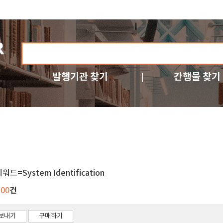
발행기관 찾기
간행물 찾기
워드=System Identification
건
100
보내기
구매하기