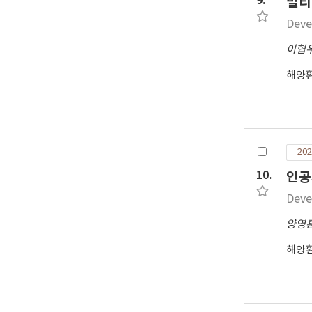
9.
멀티
Deve
이협
해양
202
10.
인공
Deve
양영
해양