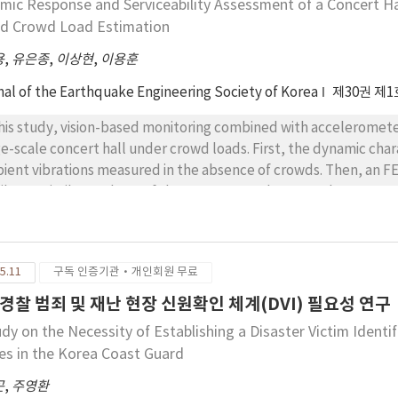
mic Response and Serviceability Assessment of a Concert Hal
d Crowd Load Estimation
용
,
유은종
,
이상현
,
이용훈
nal of the Earthquake Engineering Society of Korea
제30권 제1
this study, vision-based monitoring combined with accelerome
ge-scale concert hall under crowd loads. First, the dynamic char
ient vibrations measured in the absence of crowds. Then, an F
ributes similar to those of the structure. Subsequently, camer
d to estimate crowd loads, which were then applied to the FE m
ponse obtained from the analysis was compared with the measur
ign guidelines, such as AISC DG11. The acceleration predicted 
5.11
구독 인증기관·개인회원 무료
 of the estimated value based on peak values and 62% of the
ues. Overall, the vision-based estimation showed a peak resp
경찰 범죄 및 재난 현장 신원확인 체계(DVI) 필요성 연구
radual increase in the frequency range above 10 Hz. This is li
udy on the Necessity of Establishing a Disaster Victim Identi
errepresented in the vision-based estimation, resulting in rel
es in the Korea Coast Guard
ponses in the high-frequency range.
곤
,
주영환