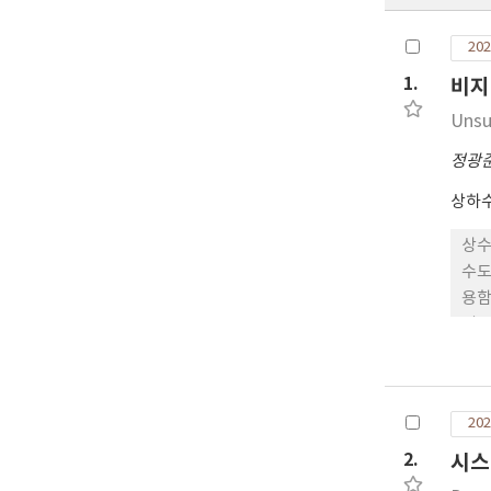
202
1.
비지
Unsu
정광
상하
상수
수도
용함
의 
고,
장 
지도
202
2.
시스