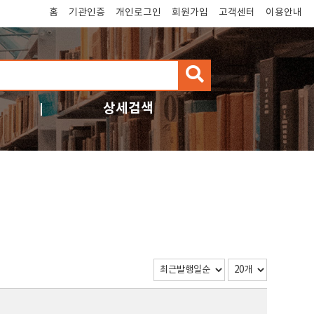
홈
기관인증
개인로그인
회원가입
고객센터
이용안내
검
색
상세검색