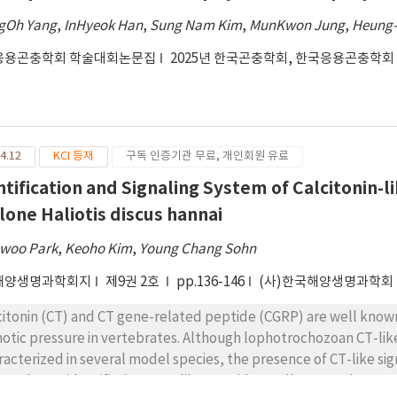
mples, comparing dynamic response accuracy in models before
gOh Yang
,
InHyeok Han
,
Sung Nam Kim
,
MunKwon Jung
,
Heung-
or values, measured in terms of maximum value error and norm
nificantly reduced in the updated models compared to the pre-
응용곤충학회 학술대회논문집
2025년 한국곤충학회, 한국응용곤충학
resses the limitations of homogeneous assumptions in FEM.
4.12
KCI 등재
구독 인증기관 무료, 개인회원 유료
ntification and Signaling System of Calcitonin-l
lone Haliotis discus hannai
woo Park
,
Keoho Kim
,
Young Chang Sohn
해양생명과학회지
제9권 2호
pp.136-146
(사)한국해양생명과학회
citonin (CT) and CT gene-related peptide (CGRP) are well know
otic pressure in vertebrates. Although lophotrochozoan CT-lik
racterized in several model species, the presence of CT-like si
s study, we identified two CT-like peptides, Hdh-CT1 and -CT2,