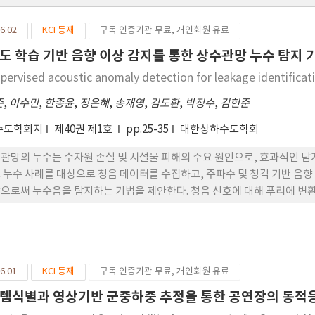
6.02
KCI 등재
구독 인증기관 무료, 개인회원 유료
도 학습 기반 음향 이상 감지를 통한 상수관망 누수 탐지 
pervised acoustic anomaly detection for leakage identificati
준
,
이수민
,
한종윤
,
정은혜
,
송재영
,
김도환
,
박정수
,
김현준
수도학회지
제40권 제1호
pp.25-35
대한상하수도학회
관망의 누수는 수자원 손실 및 시설물 피해의 주요 원인으로, 효과적인 탐지
 누수 사례를 대상으로 청음 데이터를 수집하고, 주파수 및 청각 기반 음향
으로써 누수음을 탐지하는 기법을 제안한다. 청음 신호에 대해 푸리에 변환과
음향 특징을 구성하였으며, 랜덤 포레스트를 통해 주요 변수 6개를 선정하였
 Isolation Forest 및 Autoencoder 알고리즘을 활용하여 이상 음
판단과 부합함을 확인하였다. 정량적 기준 기반의 이상 탐지 결과가 실제 누
 이상 탐지 접근법을 제시함으로써, 기존 라벨 의존 탐지 방식의 한계를 보
6.01
KCI 등재
구독 인증기관 무료, 개인회원 유료
템식별과 영상기반 군중하중 추정을 통한 공연장의 동적응