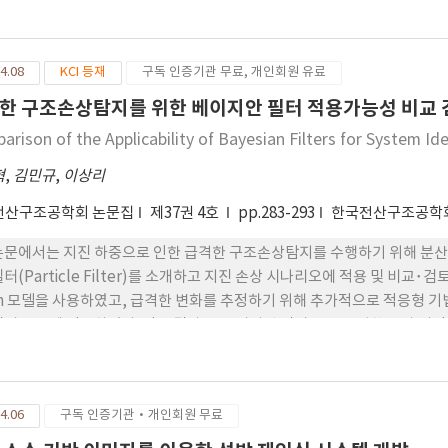
 -CTR-S, in Pacific abalone. Transcripts encoding Hdh-CT1 and
ral ganglia. Molluscan CT-type peptides including Hdh-CT pepti
served two Cys residues forming a disulfide bond in their N-term
4.08
KCI 등재
구독 인증기관 무료, 개인회원 유료
t gastropod CTRs, including Hdh-CTRs, belong to a large mollus
cAMP responsive element was stimulated by Hdh-CT1 but not 
한 구조손상탐지를 위한 베이지안 필터 적용가능성 비교 
ryonic kidney 293 cells. In silico docking model using SWISS
arison of the Applicability of Bayesian Filters for System I
minal residues in Hdh-CT1 are deeply inserted into the binding
ntification of the Hdh-CT system provides a comprehensive insig
혁
,
김민규
,
이상리
ine gastropods.
전산구조공학회 논문집
제37권 4호
pp.283-293
한국전산구조공학
논문에서는 지진 하중으로 인한 급격한 구조손상탐지를 수행하기 위해 분산점 칼만필
필터(Particle Filter)를 소개하고 지진 손상 시나리오에 적용 및 비교･
n 모델을 사용하였고, 급격한 변화를 추정하기 위해 추가적으로 적응형 기법(Adapt
필터 모두에 적용하였다. 적용 결과 두 오리지날 필터 모두 급격한 손상 시
에만 시점 파악이 가능하였다. 하지만, 여전히 손상 정도를 정확히 파악하지
하였을 경우에 정확한 추정이 가능함을 확인하였다. 최종적으로 계산시간을
F 사용을 제안하는 것으로 비교 검토를 수행하였다.
4.06
구독 인증기관·개인회원 무료