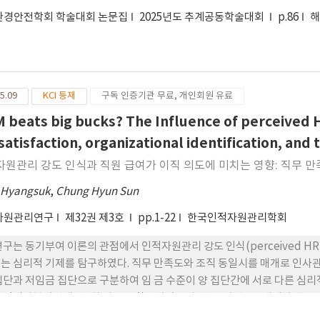
환경안전학회 학술대회 논문집
2025년도 추계공동학술대회
p.86
5.09
KCI 등재
구독 인증기관 무료, 개인회원 유료
 beats big bucks? The Influence of perceived 
 satisfaction, organizational identification, and
자원관리 강도 인식과 직원 급여가 이직 의도에 미치는 영향: 직무 
 Hyangsuk
,
Chung Hyun Sun
자원관리연구
제32권 제3호
pp.1-22
한국인적자원관리학회
연구는 동기부여 이론의 관점에서 인적자원관리 강도 인식(perceived HRM 
는 심리적 기제를 탐구하였다. 직무 만족도와 조직 동일시를 매개로 인사
집단과 저임금 집단으로 구분하여 임 금 수준이 양 집단간에 서로 다른 심리
 인적자본기업패널 2차 자료를 활용하였으며, 한국 기업 500개에 속한 2
. 분석 결과, 인사관리강도 인식과 실제 급여는 모두 직무 만족도 및 조직 