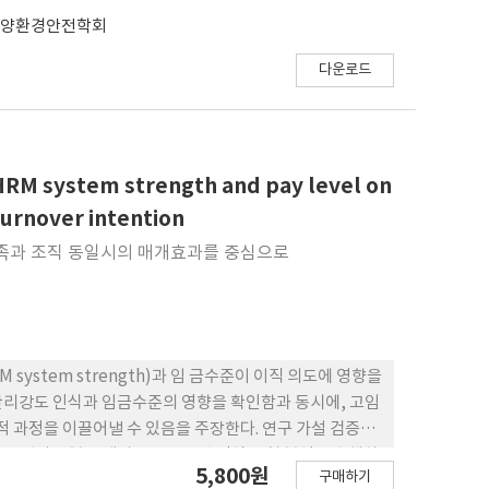
해양환경안전학회
다운로드
HRM system strength and pay level on
 turnover intention
만족과 조직 동일시의 매개효과를 중심으로
system strength)과 임 금수준이 이직 의도에 영향을
관리강도 인식과 임금수준의 영향을 확인함과 동시에, 고임
적 과정을 이끌어낼 수 있음을 주장한다. 연구 가설 검증을
,566명의 표본을 대상으로 구조방 정식 모형 분석을 수행하
5,800원
구매하기
동일시를 통해 이직 의도를 낮추는 것으로 나타났다. 또한,