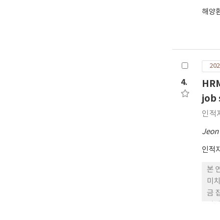
해양
202
4.
HRM
job
인적
Jeon
인적
본 
미치
금 
위해
였다