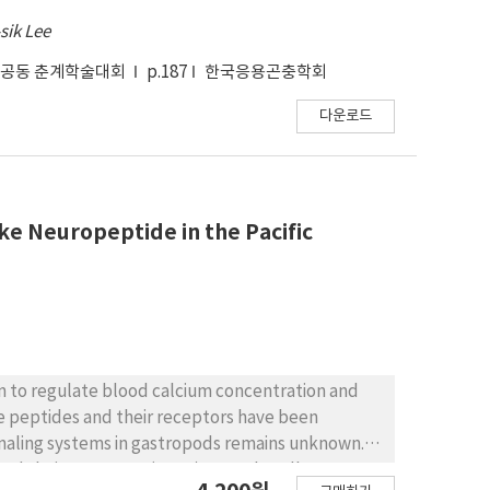
 and after updating. Results demonstrated that
sik Lee
alized root mean squared Error (NRMSE), were
update model. This approach effectively
회 공동 춘계학술대회
p.187
한국응용곤충학회
다운로드
ike Neuropeptide in the Pacific
n to regulate blood calcium concentration and
e peptides and their receptors have been
gnaling systems in gastropods remains unknown. In
 and their receptors (CTRs), namely Hdh-CTR-L