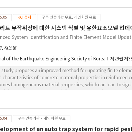
금 집단과 저임금 집단 간에는 경로의 패 턴에서 차이가 발견되었다. 고임
 이직 의 도를 직접적으로 낮추는 반면, 저임금 집단에서는 급여가 직무 
5.05
KCI 등재
구독 인증기관 무료, 개인회원 유료
 확인되었다. 우리의 분석 결과는 임금이 외적 동기 요소로서 위생 요인이며
전략임을 강력하게 시사하며 전통적 동기부여 이론의 시각과 맥락을 같이한
리트 무작위장에 대한 시스템 식별 및 유한요소모델 업데
하다는 점을 강조함 과 동시에 인사관리 정책 변화 관리에 중요한 실질적
nced System Identification and Finite Element Model Updat
희
,
채윤병
nal of the Earthquake Engineering Society of Korea
제29권 제3
s study proposes an improved method for updating finite elem
ld characteristics of concrete material properties in reinforced
umes homogeneous material properties, which can lead to sign
ual dynamic responses, especially in structures where the Youn
tors like curing conditions, material composition, and constr
ld model and a system identification (SI) technique to address t
eloped an FEM updating method that incorporates the spatial var
5.04
구독 인증기관·개인회원 무료
owed for a more accurate capture of dynamic properties across va
ates that reflect concrete’s inherent heterogeneity. The pr
elopment of an auto trap system for rapid pest