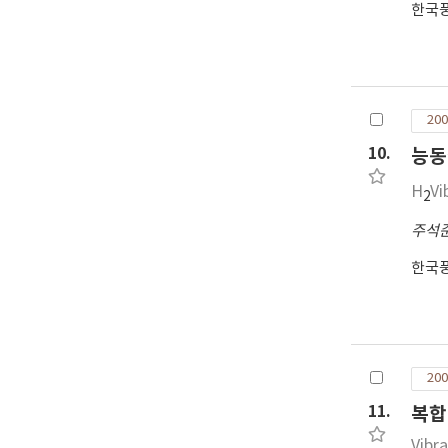
한국
200
10.
능동
H
Vi
2
주석
한국
200
11.
복합
Vibr