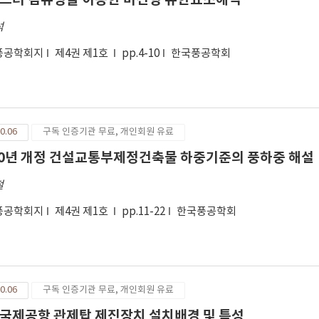
석
풍공학회지
제4권 제1호
pp.4-10
한국풍공학회
0.06
구독 인증기관 무료, 개인회원 유료
00년 개정 건설교통부제정건축물 하중기준의 풍하중 해설
철
풍공학회지
제4권 제1호
pp.11-22
한국풍공학회
0.06
구독 인증기관 무료, 개인회원 유료
국제공항 관제탑 제진장치 설치배경 및 특성