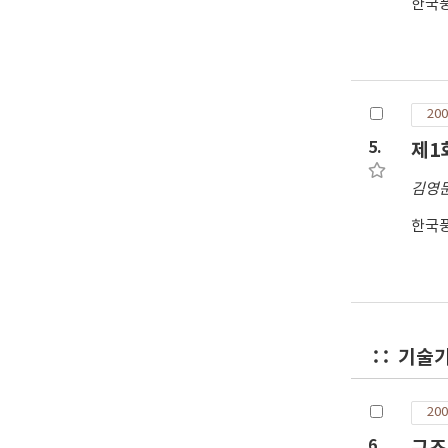
한국
200
5.
제1
김영
한국
기술
200
6.