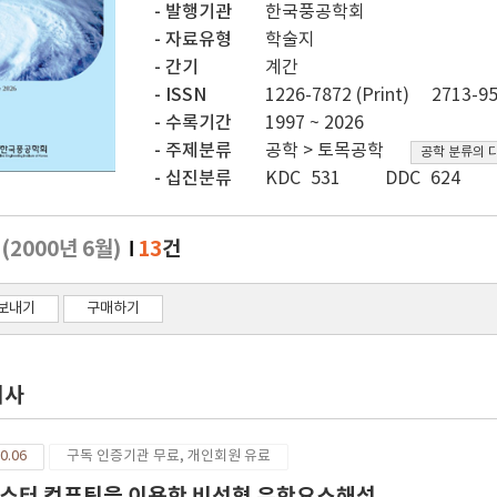
발행기관
한국풍공학회
자료유형
학술지
간기
계간
ISSN
1226-7872 (Print)
2713-95
수록기간
1997 ~ 2026
주제분류
공학 > 토목공학
공학 분류의 
십진분류
KDC 531
DDC 624
호
(2000년 6월)
13
건
보내기
구매하기
기사
0.06
구독 인증기관 무료, 개인회원 유료
스터 컴퓨팅을 이용한 비선형 유한요소해석