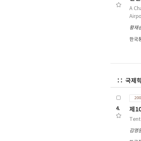
A Ch
Airp
황재
한국
국제
200
4.
제1
Tent
김영