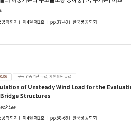
물의 하중기준의 구조골조용 풍하중(신, 구기준) 비교
수
풍공학회지
제4권 제1호
pp.37-40
한국풍공학회
0.06
구독 인증기관 무료, 개인회원 유료
ulation of Unsteady Wind Load for the Evaluatio
 Bridge Structures
Seok Lee
풍공학회지
제4권 제1호
pp.58-66
한국풍공학회