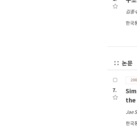
구조
김종
한국
논문
200
7.
Sim
the
Jae 
한국