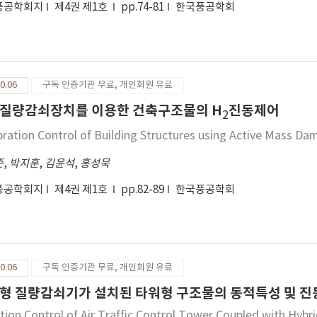
풍공학회지
제4권 제1호
pp.74-81
한국풍공학회
0.06
구독 인증기관 무료, 개인회원 유료
질량감쇠장치를 이용한 건축구조물의 H
진동제어
2
bration Control of Building Structures using Active Mass Da
준
,
박지훈
,
김윤석
,
홍성묵
풍공학회지
제4권 제1호
pp.82-89
한국풍공학회
0.06
구독 인증기관 무료, 개인회원 유료
형 질량감쇠기가 설치된 타워형 구조물의 동적특성 및 진
ation Control of Air Traffic Control Tower Coupled with Hyb