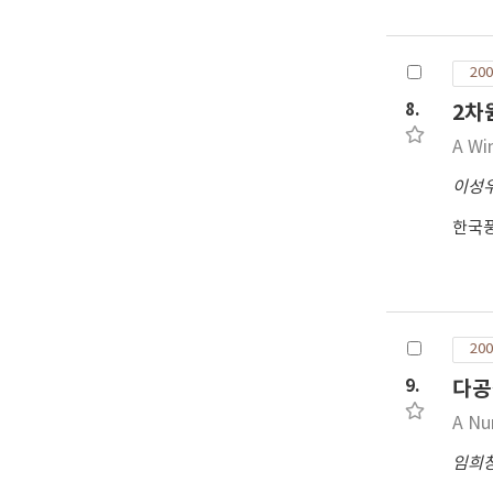
200
8.
2차
A Wi
이성
한국
200
9.
다공
A Nu
임희