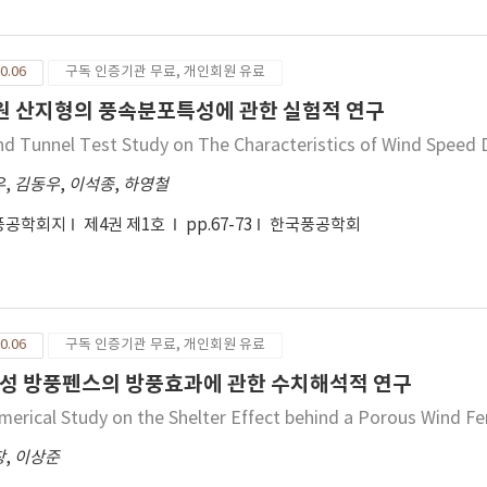
0.06
구독 인증기관 무료, 개인회원 유료
원 산지형의 풍속분포특성에 관한 실험적 연구
nd Tunnel Test Study on The Characteristics of Wind Speed D
우
,
김동우
,
이석종
,
하영철
풍공학회지
제4권 제1호
pp.67-73
한국풍공학회
0.06
구독 인증기관 무료, 개인회원 유료
성 방풍펜스의 방풍효과에 관한 수치해석적 연구
merical Study on the Shelter Effect behind a Porous Wind F
창
,
이상준