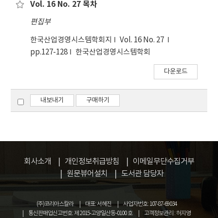
Vol. 16 No. 27 목차
편집부
한국산업경영시스템학회지
Vol. 16 No. 27
pp.127-128
한국산업경영시스템학회
다운로드
내보내기
구매하기
회사소개
개인정보취급방침
이메일무단수집거부
원문뷰어설치
도서관 담당자
(주)코리아스칼라
대표: 서혜진
사업자번호: 107-87-69034
통신판매업신고번호: 제 2015-고양일산동-0100 호
고객정보관리 : 허지영