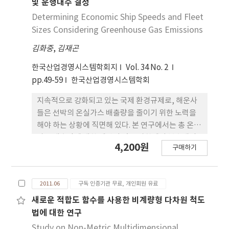
및 운행대수 결정
Determining Economic Ship Speeds and Fleet
Sizes Considering Greenhouse Gas Emissions
김화중
,
김재곤
한국산업경영시스템학회지
Vol. 34 No. 2
pp.49-59
한국산업경영시스템학회
지속적으로 강화되고 있는 국제 환경규제로, 해운사
들은 선박의 온실가스 배출량을 줄이기 위한 노력을
해야 하는 상황에 직면해 있다. 본 연구에서는 총 온실
가스 배출량에 대한 제약이 있는 상황에서 복수개의
4,200원
구매하기
항로를 운영하는 해운사에서 일 평균 선박 운영비용
의 총합을 최소화하는 항로별 최적 선박대수와 운항
속도를 결정하는 문제를 다룬다. 이 문제를 풀기위해
2011.06
구독 인증기관 무료, 개인회원 유료
라그랑지안 휴리스틱 알고리즘을 개발하고 라그랑지
안 쌍대문제를 풀어 최적해에 대한 하한값을 구한다.
새로운 적합도 함수를 사용한 비계량형 다차원 척도
제시한
법에 대한 연구
Study on Non-Metric Multidimensional