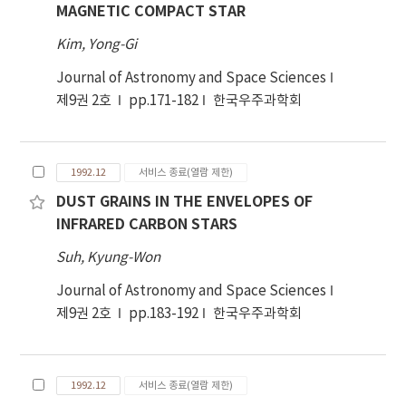
MAGNETIC COMPACT STAR
Kim, Yong-Gi
Journal of Astronomy and Space Sciences
제9권 2호
pp.171-182
한국우주과학회
1992.12
서비스 종료(열람 제한)
DUST GRAINS IN THE ENVELOPES OF
INFRARED CARBON STARS
Suh, Kyung-Won
Journal of Astronomy and Space Sciences
제9권 2호
pp.183-192
한국우주과학회
1992.12
서비스 종료(열람 제한)