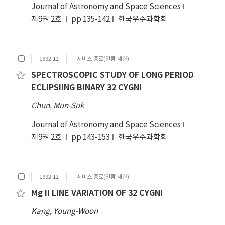
Journal of Astronomy and Space Sciences
제9권 2호
pp.135-142
한국우주과학회
1992.12
서비스 종료(열람 제한)
SPECTROSCOPIC STUDY OF LONG PERIOD
ECLIPSIING BINARY 32 CYGNI
Chun, Mun-Suk
Journal of Astronomy and Space Sciences
제9권 2호
pp.143-153
한국우주과학회
1992.12
서비스 종료(열람 제한)
Mg II LINE VARIATION OF 32 CYGNI
Kang, Young-Woon