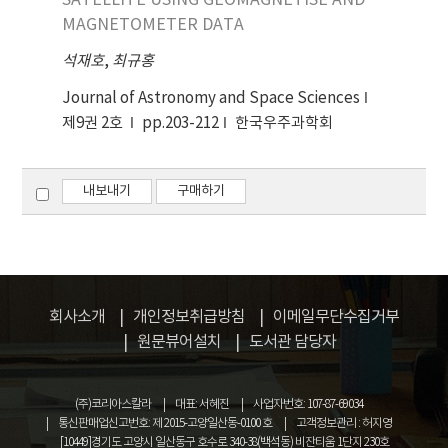
SATELLITE USING GEOMAGNETISE AND
MAGNETOMETER DATA
석재호
,
최규홍
Journal of Astronomy and Space Sciences
제9권 2호
pp.203-212
한국우주과학회
내보내기
구매하기
회사소개
개인정보취급방침
이메일무단수집거부
원문뷰어설치
도서관 담당자
(주)코리아스칼라
대표: 서혜진
사업자번호: 107-87-69034
통신판매업신고번호: 제 2015-고양일산동-0100 호
고객정보관리 : 허지영
[10449]경기도 고양시 일산동구 호수로 340-38(백석동) 비잔티움 1단지 230호