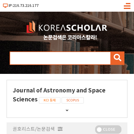
IP:216.73.216.177
메
뉴
검
색
Journal of Astronomy and Space
Sciences
KCI 등재
SCOPUS
간
행
물
권호리스트/논문검색
정
CLOSE