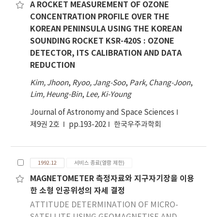
A ROCKET MEASUREMENT OF OZONE
CONCENTRATION PROFILE OVER THE
KOREAN PENINSULA USING THE KOREAN
SOUNDING ROCKET KSR-420S : OZONE
DETECTOR, ITS CALIBRATION AND DATA
REDUCTION
Kim, Jhoon
,
Ryoo, Jang-Soo
,
Park, Chang-Joon
,
Lim, Heung-Bin
,
Lee, Ki-Young
Journal of Astronomy and Space Sciences
제9권 2호
pp.193-202
한국우주과학회
1992.12
서비스 종료(열람 제한)
MAGNETOMETER 측정자료와 지구자기장을 이용
한 소형 인공위성의 자세 결정
ATTITUDE DETERMINATION OF MICRO-