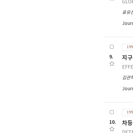
GLO
표유
Jour
199
9.
지구
EFF
김관
Jour
199
10.
차등
DET