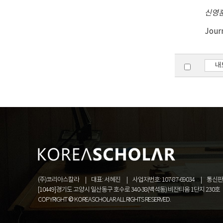
신영
Jour
내
(주)코리아스칼라
대표: 서혜진
사업자번호: 107-87-69034
통신판매
[10449]경기도 고양시 일산동구 호수로 340-38(백석동) 비잔티움 1단지 230호
COPYRIGHT © KOREASCHOLAR ALL RIGHTS RESERVED.