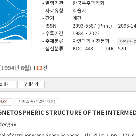
발행기관
한국우주과학회
자료유형
학술지
간기
계간
ISSN
2093-5587 (Print)
2093-14
수록기간
1984 ~ 2022
주제분류
자연과학 > 천문학
자연과학 
십진분류
KDC 443
DDC 520
(1994년 6월)
12
건
보내기
구매하기
4.06
서비스 종료(열람 제한)
NETOSPHERIC STRUCTURE OF THE INTERMED
 Yong-Gi
nal of Astronomy and Space Sciences
제11권 1호
pp.1-12