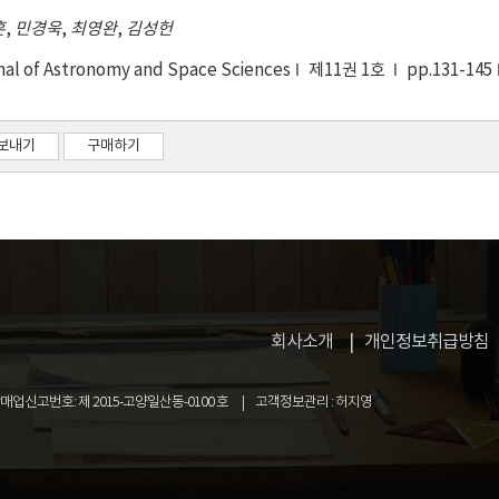
훈
,
민경욱
,
최영완
,
김성헌
nal of Astronomy and Space Sciences
제11권 1호
pp.131-145
보내기
구매하기
회사소개
개인정보취급방침
업신고번호: 제 2015-고양일산동-0100 호
고객정보관리 : 허지영