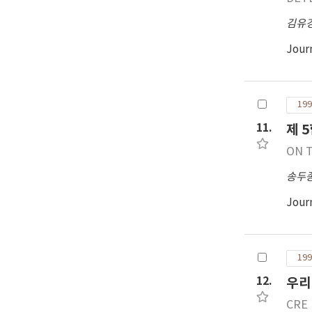
김유
Jour
199
11.
제 
ON 
송두
Jour
199
12.
우리
CRE