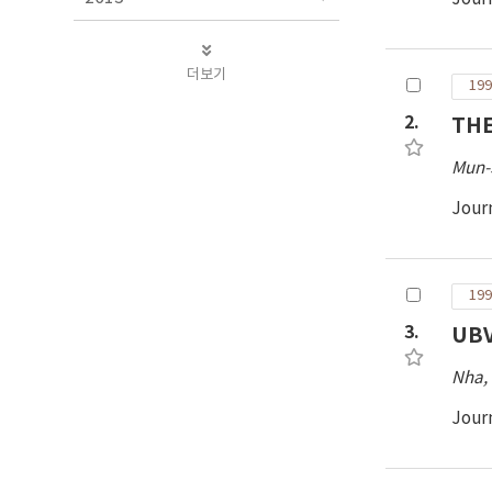
더보기
199
2.
THE
Mun-
Jour
199
3.
UBV
Nha, 
Jour