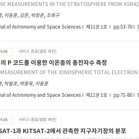
NE MEASUREMENTS IN THE STRATOSPHERE FROM KSR420
영
,
이동훈
,
김준
,
박창준
,
조희구
nal of Astronomy and Space Sciences
제11권 1호
pp.53-70
4.06
서비스 종료(열람 제한)
S의 P 코드를 이용한 이온층의 총전자수 측정
 MEASUREMENT OF THE IONOSPHERIC TOTAL ELECTRON 
경
,
박필호
,
박종욱
,
이동훈
nal of Astronomy and Space Sciences
제11권 1호
pp.71-80
4.06
서비스 종료(열람 제한)
TSAT-1과 KITSAT-2에서 관측한 지구자기장의 분포