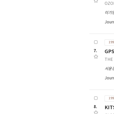
OZO
이기
Jour
199
7.
GP
THE
서윤
Jour
199
8.
KI