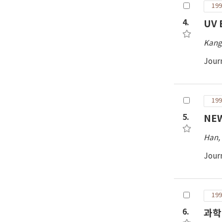
199
4.
UV 
Kang
Jour
199
5.
NEW
Han,
Jour
199
6.
과학