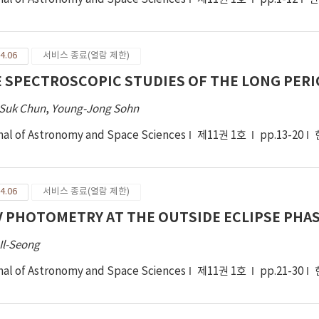
4.06
서비스 종료(열람 제한)
 SPECTROSCOPIC STUDIES OF THE LONG PERIO
Suk Chun
,
Young-Jong Sohn
nal of Astronomy and Space Sciences
제11권 1호
pp.13-20
4.06
서비스 종료(열람 제한)
 PHOTOMETRY AT THE OUTSIDE ECLIPSE PHAS
Il-Seong
nal of Astronomy and Space Sciences
제11권 1호
pp.21-30